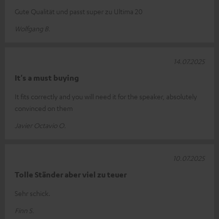
Gute Qualität und passt super zu Ultima 20
Wolfgang B.
14.07.2025
It's a must buying
It fits correctly and you will need it for the speaker, absolutely
convinced on them
Javier Octavio O.
10.07.2025
Tolle Ständer aber viel zu teuer
Sehr schick.
Finn S.