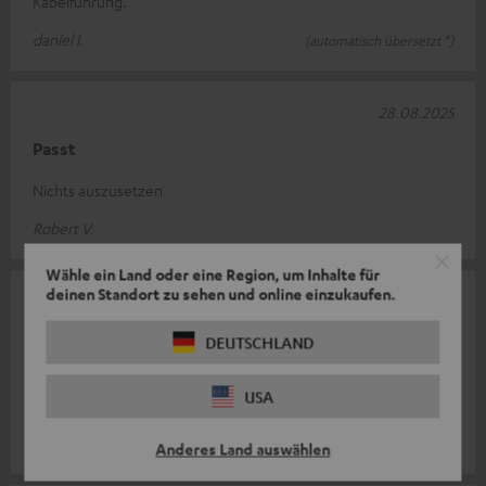
Kabelführung.
daniel l.
(automatisch übersetzt *)
28.08.2025
Passt
Nichts auszusetzen
Robert V.
Wähle ein Land oder eine Region, um Inhalte für
deinen Standort zu sehen und online einzukaufen.
15.08.2025
Massive Qualität
DEUTSCHLAND
Optisch und vom Material hochwertig. Schrauben könnten
USA
dicker sein,aber einfach zum Aufbau.
Andree D.
Anderes Land auswählen