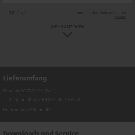
*
10
/ 63
automatisiert übersetzt durch
DeepL
MEHR ANZEIGEN
Lieferumfang
Standfuß AC 7001 SP 2 (Paar)
2 × Standfuß AC 7001 SP 2 (Stk.) – Weiß
Lieferumfang: 2 Standfüße
Downloads und Service