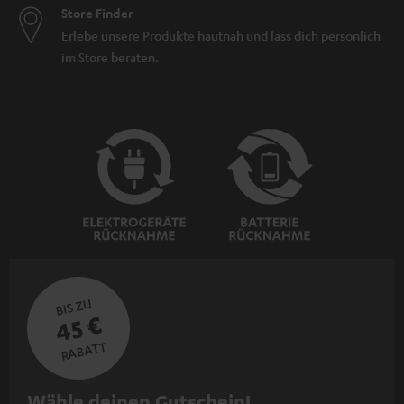
Store Finder
Erlebe unsere Produkte hautnah und lass dich persönlich
im Store beraten.
BIS ZU
45 €
RABATT
N
Wähle deinen Gutschein!