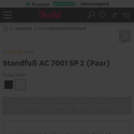
ZUM
NHALT
RINGEN
No
Abs
Startseite
Suche
Artike
im
ZUBEHÖR
LAUTSPRECHERSTANDFÜSSE
Waren
(63)
Standfuß AC 7001 SP 2 (Paar)
Farbe:
Weiß
Schwarz
Weiß
DIE WARE IST DERZEIT NICHT LIEFERBAR