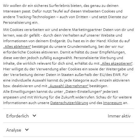
Wir wollen dir ein sicheres Surferlebnis bieten, das genau zu deinen
SOUNDBAR
u
KARRIERE
Interessen passt. Dafür nutzt Teufel auf diesen Webseiten Cookies und
DEUTSCHLAND
n
andere Tracking-Technologien – auch von Dritten - und setzt Dienste zur
HIFI-LAUTSPRECHER
Personalisierung ein.
PRESSE & MARKETING
g
Mit Cookies verarbeiten wir und andere Marketingpartner Daten von dir und
ÖSTERREICH
SMART HOME
lernen, was dir gefällt - durch dein Verhalten auf unserer Website und
GESCHÄFTSKUNDEN
Informationen von deinem Endgerät. Du hast es in der Hand: Klickst du auf
„Alles ablehnen“
bestätigst du unsere Grundeinstellung, bei der wir nur
SCHWEIZ
BLUETOOTH-LAUTSPRECHER
PARTNERPROGRAMM
erforderliche Cookies aktivieren. Damit erhältst du zwar Empfehlungen,
diese werden jedoch zufällig ausgewählt. Personalisierte Werbung und
KOPFHÖRER
Inhalte, die wirklich relevant für dich sind, erhältst du mit
„Alles akzeptieren“
.
NIEDERLANDE
BLOG
Hier willigst du der Verwendung aller Cookies ein sowie der Weitergabe und
der Verarbeitung deiner Daten in Staaten außerhalb der EU/des EWR. Für
BLUETOOTH-KOPFHÖRER
NEWSLETTER
eine individuelle Auswahl kannst du jede Kategorie auch einzeln aktivieren
BELGIEN
bzw. deaktivieren und mit
„Auswahl übernehmen“
bestätigen.
STEREOANLAGEN
Alle Einwilligungen kannst du unter „Daten-Einstellungen“ jederzeit
STORES
anpassen und mit Wirkung für die Zukunft widerrufen. Schau dir für weitere
FRANKREICH
LAUTSPRECHER
Informationen auch unsere
Datenschutzerklärung
und das
Impressum
an.
DEINE VORTEILE BEI TEUFEL
Erforderlich
Immer aktiv
POLEN
ULTIMA-SERIE
TEUFEL STORY
Analyse
IN-EAR-KOPFHÖRER
SPANIEN
UNSER MANAGEMENT