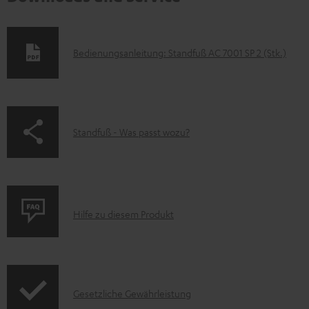
D
Bedienungsanleitung: Standfuß AC 7001 SP 2 (Stk.)
o
k
u
p
Standfuß - Was passt wozu?
m
a
e
g
n
e
t
P
.
Hilfe zu diesem Produkt
e
r
p
z
o
r
u
d
o
m
I
Gesetzliche Gewährleistung
u
d
H