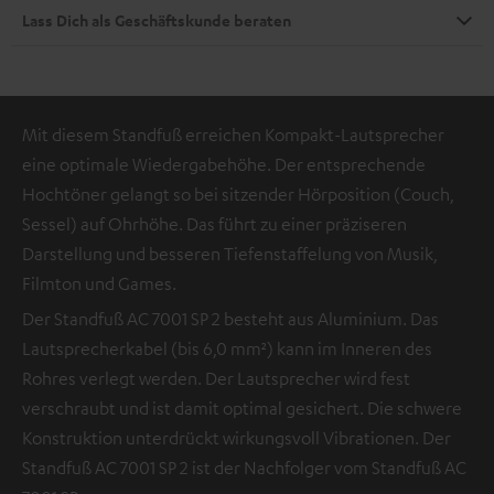
Lass Dich als Geschäftskunde beraten
Mit diesem Standfuß erreichen Kompakt-Lautsprecher
eine optimale Wiedergabehöhe. Der entsprechende
Hochtöner gelangt so bei sitzender Hörposition (Couch,
Sessel) auf Ohrhöhe. Das führt zu einer präziseren
Darstellung und besseren Tiefenstaffelung von Musik,
Filmton und Games.
Der Standfuß AC 7001 SP 2 besteht aus Aluminium. Das
Lautsprecherkabel (bis 6,0 mm²) kann im Inneren des
Rohres verlegt werden. Der Lautsprecher wird fest
verschraubt und ist damit optimal gesichert. Die schwere
Konstruktion unterdrückt wirkungsvoll Vibrationen. Der
Standfuß AC 7001 SP 2 ist der Nachfolger vom Standfuß AC