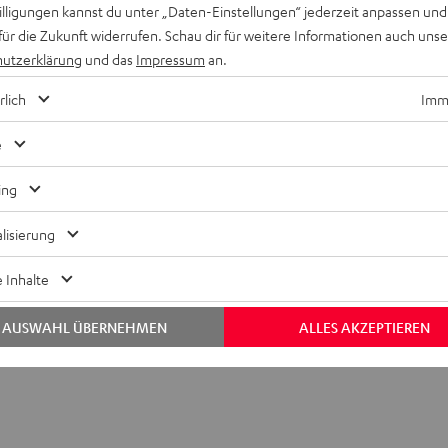
willigungen kannst du unter „Daten-Einstellungen“ jederzeit anpassen und
für die Zukunft widerrufen. Schau dir für weitere Informationen auch uns
utzerklärung
und das
Impressum
an.
rlich
Imme
e
ing
lisierung
FAQ
 Inhalte
AUSWAHL ÜBERNEHMEN
ALLES AKZEPTIEREN