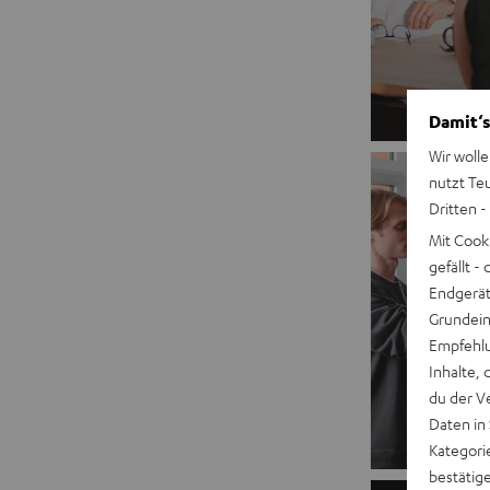
Damit‘s
Wir wolle
nutzt Te
Dritten -
Mit Cook
gefällt 
Endgerät.
Grundeins
Empfehlu
Inhalte, 
du der V
Daten in
Kategori
bestätig