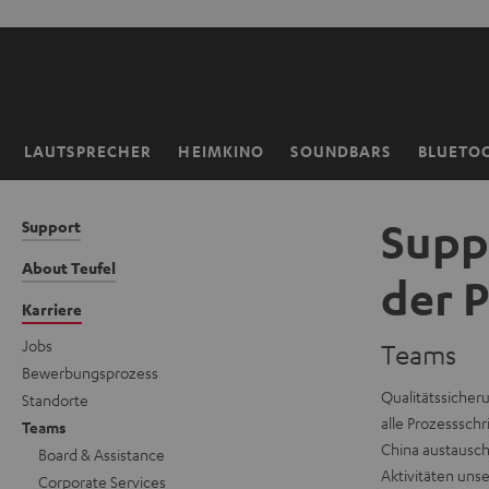
ZUM
NHALT
RINGEN
LAUTSPRECHER
HEIMKINO
SOUNDBARS
BLUETO
Startseite
Supp
Support
About Teufel
der 
Karriere
Jobs
Teams
Bewerbungsprozess
Qualitätssicheru
Standorte
alle Prozessschr
Teams
China austausch
Board & Assistance
Aktivitäten uns
Corporate Services