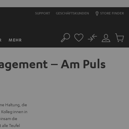
SUPPORT
GESCHÄFTSKUNDEN
STORE FINDER
No
R
MEHR
Suche
Mein
Artikel
Konto
im
Warenk
nagement – Am Puls
ine Haltung, die
 Kolleg:innen in
einsam die
alle Teufel