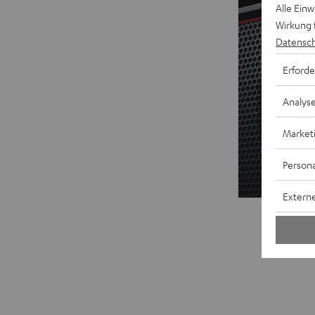
Alle Ein
Wirkung 
Datensch
Erforde
Analys
Market
Persona
Externe