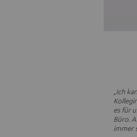
„Ich ka
Kollegi
es für 
Büro. A
immer s