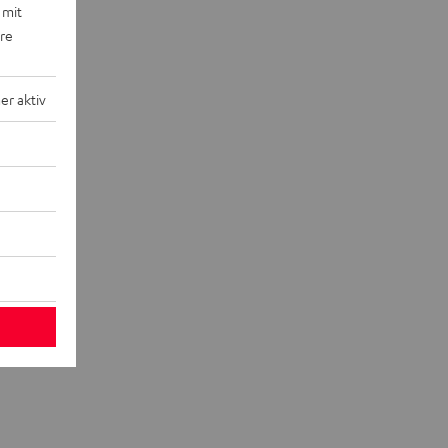
 mit
ere
r aktiv