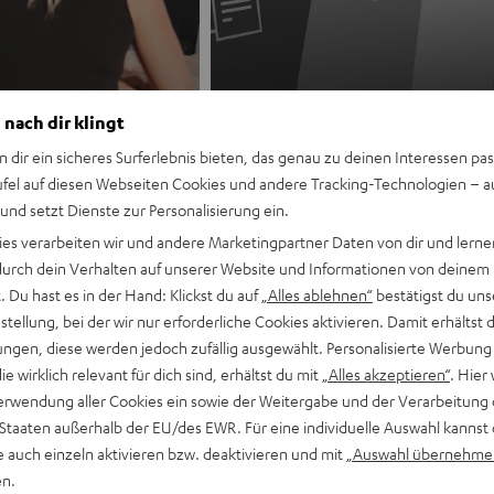
Jobs
Bewerbungsprozess
 nach dir klingt
n dir ein sicheres Surferlebnis bieten, das genau zu deinen Interessen pas
ufel auf diesen Webseiten Cookies und andere Tracking-Technologien – 
 und setzt Dienste zur Personalisierung ein.
ies verarbeiten wir und andere Marketingpartner Daten von dir und lernen
- durch dein Verhalten auf unserer Website und Informationen von deinem
 Du hast es in der Hand: Klickst du auf
„Alles ablehnen“
bestätigst du uns
tellung, bei der wir nur erforderliche Cookies aktivieren. Damit erhältst 
ngen, diese werden jedoch zufällig ausgewählt. Personalisierte Werbung
die wirklich relevant für dich sind, erhältst du mit
„Alles akzeptieren“
. Hier 
erwendung aller Cookies ein sowie der Weitergabe und der Verarbeitung 
 Staaten außerhalb der EU/des EWR. Für eine individuelle Auswahl kannst 
Teams
Unternehmenskultur
e auch einzeln aktivieren bzw. deaktivieren und mit
„Auswahl übernehme
en.