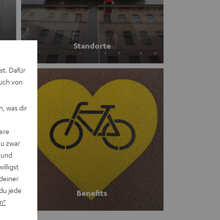
Standorte
st. Dafür
auch von
, was dir
ere
du zwar
 und
willigst
deiner
du jede
Benefits
n“