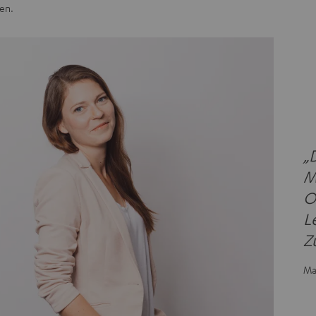
en.
„
M
O
L
Z
Ma