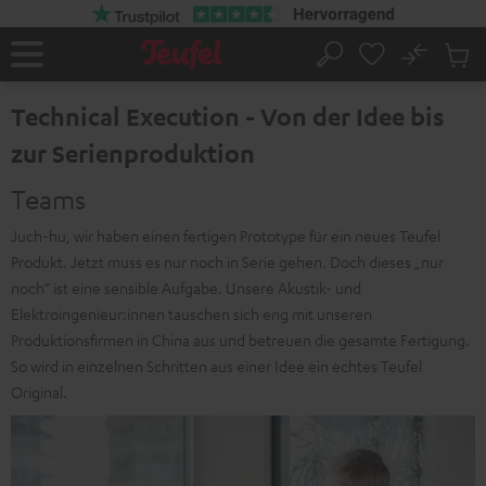
ZUM
NHALT
RINGEN
No
Abs
Startseite
Suche
Artike
im
Technical Execution - Von der Idee bis
Waren
zur Serienproduktion
Teams
Juch-hu, wir haben einen fertigen Prototype für ein neues Teufel
Produkt. Jetzt muss es nur noch in Serie gehen. Doch dieses „nur
noch“ ist eine sensible Aufgabe. Unsere Akustik- und
Elektroingenieur:innen tauschen sich eng mit unseren
Produktionsfirmen in China aus und betreuen die gesamte Fertigung.
So wird in einzelnen Schritten aus einer Idee ein echtes Teufel
Original.