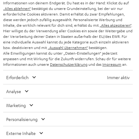
r
Informationen von deinem Endgerät. Du hast es in der Hand: Klickst du auf
a
„Alles ablehnen“
bestätigst du unsere Grundeinstellung, bei der wir nur
erforderliche Cookies aktivieren. Damit erhältst du zwar Empfehlungen,
n
diese werden jedoch zufällig ausgewählt. Personalisierte Werbung und
Kategorien
Inhalte, die wirklich relevant für dich sind, erhältst du mit
„Alles akzeptieren“
.
m
Hier willigst du der Verwendung aller Cookies ein sowie der Weitergabe und
HEIMKINO
e
der Verarbeitung deiner Daten in Staaten außerhalb der EU/des EWR. Für
Unternehmen
eine individuelle Auswahl kannst du jede Kategorie auch einzeln aktivieren
l
bzw. deaktivieren und mit
„Auswahl übernehmen“
bestätigen.
HEIMKINO-KOMPLETTANLAGEN
SUPPORT
Alle Einwilligungen kannst du unter „Daten-Einstellungen“ jederzeit
d
Teufel Onlineshops
anpassen und mit Wirkung für die Zukunft widerrufen. Schau dir für weitere
SOUNDBAR
u
Informationen auch unsere
Datenschutzerklärung
und das
Impressum
an.
KARRIERE
DEUTSCHLAND
n
HIFI-LAUTSPRECHER
Erforderlich
Immer aktiv
PRESSE & MARKETING
g
ÖSTERREICH
SMART HOME
Analyse
GESCHÄFTSKUNDEN
SCHWEIZ
BLUETOOTH-LAUTSPRECHER
Marketing
PARTNERPROGRAMM
KOPFHÖRER
Personalisierung
NIEDERLANDE
BLOG
BLUETOOTH-KOPFHÖRER
Externe Inhalte
NEWSLETTER
BELGIEN