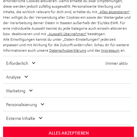
erforderliche Cookies aktivieren. Damit erhältst du zwar Empfehlungen,
diese werden jedoch zufällig ausgewählt. Personalisierte Werbung und
KOPFHÖRER
Inhalte, die wirklich relevant für dich sind, erhältst du mit
„Alles akzeptieren“
.
NIEDERLANDE
BLOG
Hier willigst du der Verwendung aller Cookies ein sowie der Weitergabe und
der Verarbeitung deiner Daten in Staaten außerhalb der EU/des EWR. Für
BLUETOOTH-KOPFHÖRER
NEWSLETTER
eine individuelle Auswahl kannst du jede Kategorie auch einzeln aktivieren
BELGIEN
bzw. deaktivieren und mit
„Auswahl übernehmen“
bestätigen.
STEREOANLAGEN
Alle Einwilligungen kannst du unter „Daten-Einstellungen“ jederzeit
STORES
anpassen und mit Wirkung für die Zukunft widerrufen. Schau dir für weitere
FRANKREICH
LAUTSPRECHER
Informationen auch unsere
Datenschutzerklärung
und das
Impressum
an.
DEINE VORTEILE BEI TEUFEL
Erforderlich
Immer aktiv
POLEN
ULTIMA-SERIE
TEUFEL STORY
Analyse
IN-EAR-KOPFHÖRER
SPANIEN
UNSER MANAGEMENT
Marketing
FANSHOP
NACHHALTIGKEIT
ITALIEN
NEUHEITEN
Personalisierung
Technische Änderungen, Tippfehler und Irrtum vorbehalten. Das auf unseren
UNSERE WERTE
Fotos abgebildete Zubehör ist nicht im Lieferumfang enthalten. Etwaige
USA
Entsorgungsgebühren für Batterien sind im Preis inbegriffen.
Externe Inhalte
BILDUNGSRABATT
©2026 Lautsprecher Teufel GmbH - All rights reserved.
WEITERE LÄNDER
ALLES AKZEPTIEREN
GESCHENKGUTSCHEIN