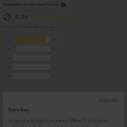
So bewerten Kunden dieses Produkt
4.88
(4.88 von 5 bei 65 Bewertungen)
5
58
4
6
3
1
2
0
1
0
04.06.2026
Extra Bass
Ich benutze ihn täglich mit meinen Ultima 25. Er hat einen