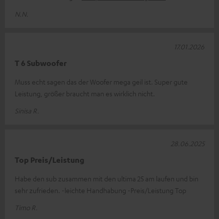
N.N.
17.01.2026
T 6 Subwoofer
Muss echt sagen das der Woofer mega geil ist. Super gute
Leistung, größer braucht man es wirklich nicht.
Sinisa R.
28.06.2025
Top Preis/Leistung
Habe den sub zusammen mit den ultima 25 am laufen und bin
sehr zufrieden. -leichte Handhabung -Preis/Leistung Top
Timo R.