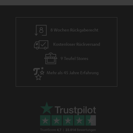
m
e
8 Wochen Rückgaberecht
Kostenloser Rückversand
9 Teufel Stores
Mehr als 45 Jahre Erfahrung