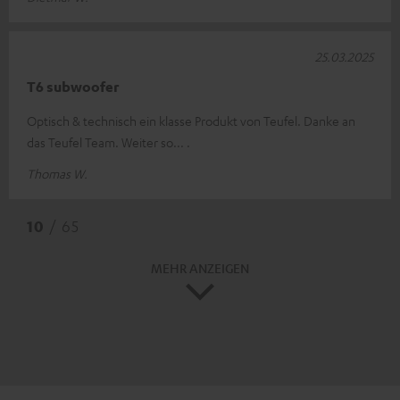
25.03.2025
T6 subwoofer
Optisch & technisch ein klasse Produkt von Teufel. Danke an
das Teufel Team. Weiter so... .
Thomas W.
10
/ 65
MEHR ANZEIGEN