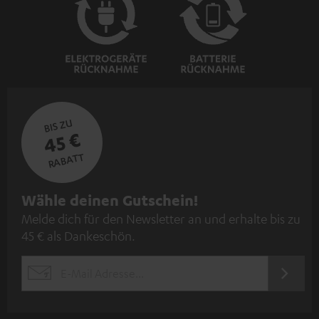
BIS ZU
45 €
RABATT
N
Wähle deinen Gutschein!
Melde dich für den Newsletter an und erhalte bis zu
e
45 € als Dankeschön.
w
s
JETZT
EMAIL
l
ANME
WIDGET
e