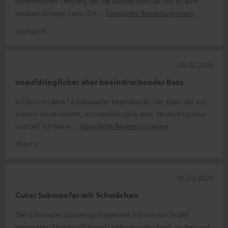
unheimlichen Tiefgang der die Wände doch ab und zu zum
wackeln bringen kann. Ein
Komplette Bewertung lesen
Raphael K.
08.05.2026
unaufdringlicher aber beeindruckender Bass
Ich bin von dem T6 Subwoofer beeindruckt. Der Bass, der aus
diesem Gerät kommt, ist unaufdringlich aber deutlich spürbar
und tief. Ich betre
Komplette Bewertung lesen
Peter K.
05.04.2026
Guter Subwoofer mit Schwächen
Der Subwoofer überzeugt insgesamt mit der von Teufel
erwarteten Klangqualität und Leistung – druckvoll, sauber und