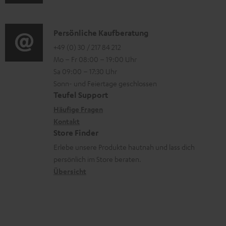
e
u
r
o
z
n
d
o
n
u
i
K
Persönliche Kaufberatung
g
e
m
o
o
+49 (0) 30 / 217 84 212
e
n
V
Mo – Fr 08:00 – 19:00 Uhr
-
n
r
z
e
Sa 09:00 – 17:30 Uhr
L
t
ä
u
r
Sonn- und Feiertage geschlossen
e
a
t
Teufel Support
r
s
x
k
e
Häufige Fragen
G
a
i
Kontakt
t
R
a
n
Store Finder
k
d
ü
r
d
Erlebe unsere Produkte hautnah und lass dich
o
a
c
a
persönlich im Store beraten.
n
t
k
Übersicht
n
e
n
t
n
a
i
h
e