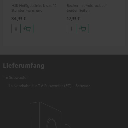
Hält Heißgetränke bis zu 12
Becher mit Aufdruck auf
Sna
Stunden warm und
beiden Seiten
Log
Kaltgetränke bis zu 24
34,
€
17,
€
24
99
99
Stunden kalt
Lieferumfang
T 6 Subwoofer
1 × Netzkabel für T 6 Subwoofer (ET) – Schwarz