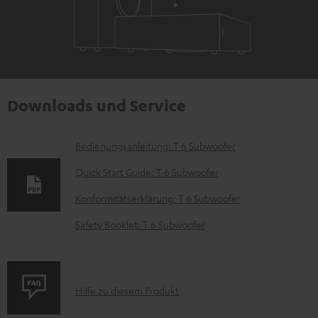
Downloads und Service
D
Bedienungsanleitung: T 6 Subwoofer
o
Quick Start Guide: T 6 Subwoofer
k
Konformitätserklärung: T 6 Subwoofer
u
Safety Booklet: T 6 Subwoofer
m
e
n
P
Hilfe zu diesem Produkt
t
r
e