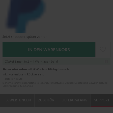
Jetzt shoppen, später zahlen.
IN DEN WARENKORB
, in 2 – 4 Werktagen bei dir
Auf Lager
Sicher einkaufen mit 8 Wochen Rückgaberecht
inkl. kostenlosem
Rückversand
Hersteller:
Teufel
Sicherheitshinweise
Ersatzteile
Reparaturen
Software-Updates
Gesetzliche Gewährleistung
Elektrogeräte Rücknahme
BEWERTUNGEN
ZUBEHÖR
LIEFERUMFANG
SUPPORT