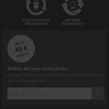
BIS ZU
45 €
RABATT
N
Wähle deinen Gutschein!
Melde dich für den Newsletter an und erhalte bis zu
e
45 € als Dankeschön.
w
s
JETZT
EMAIL
l
ANME
WIDGET
e