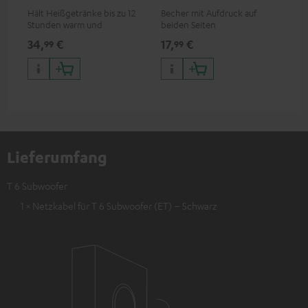
Hält Heißgetränke bis zu 12
Becher mit Aufdruck auf
Sna
Stunden warm und
beiden Seiten
Log
Kaltgetränke bis zu 24
34,
€
17,
€
24
99
99
Stunden kalt
Lieferumfang
T 6 Subwoofer
1 × Netzkabel für T 6 Subwoofer (ET) – Schwarz