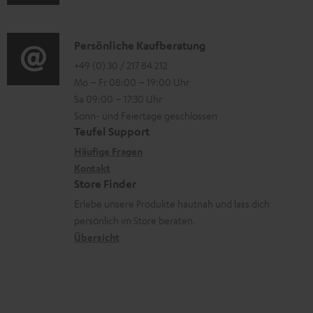
e
u
r
o
z
n
d
o
n
u
i
K
Persönliche Kaufberatung
g
e
m
o
o
+49 (0) 30 / 217 84 212
e
n
V
Mo – Fr 08:00 – 19:00 Uhr
-
n
r
z
e
Sa 09:00 – 17:30 Uhr
L
t
ä
u
r
Sonn- und Feiertage geschlossen
e
a
t
Teufel Support
r
s
x
k
e
Häufige Fragen
G
a
i
Kontakt
t
R
a
n
Store Finder
k
d
ü
r
d
Erlebe unsere Produkte hautnah und lass dich
o
a
c
a
persönlich im Store beraten.
n
t
k
Übersicht
n
e
n
t
n
a
i
h
e