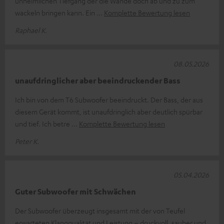
unheimlichen Tiefgang der die Wände doch ab und zu zum
wackeln bringen kann. Ein
Komplette Bewertung lesen
Raphael K.
08.05.2026
unaufdringlicher aber beeindruckender Bass
Ich bin von dem T6 Subwoofer beeindruckt. Der Bass, der aus
diesem Gerät kommt, ist unaufdringlich aber deutlich spürbar
und tief. Ich betre
Komplette Bewertung lesen
Peter K.
05.04.2026
Guter Subwoofer mit Schwächen
Der Subwoofer überzeugt insgesamt mit der von Teufel
erwarteten Klangqualität und Leistung – druckvoll, sauber und