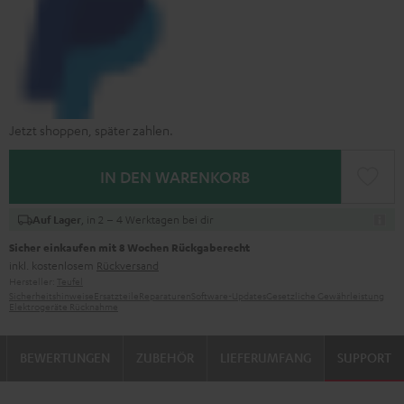
Jetzt shoppen, später zahlen.
IN DEN WARENKORB
, in 2 – 4 Werktagen bei dir
Auf Lager
Sicher einkaufen mit 8 Wochen Rückgaberecht
inkl. kostenlosem
Rückversand
Hersteller:
Teufel
Sicherheitshinweise
Ersatzteile
Reparaturen
Software-Updates
Gesetzliche Gewährleistung
Elektrogeräte Rücknahme
BEWERTUNGEN
ZUBEHÖR
LIEFERUMFANG
SUPPORT