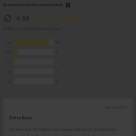
So bewerten Kunden dieses Produkt
4.88
(4.88 von 5 bei 65 Bewertungen)
5
58
4
6
3
1
2
0
1
0
04.06.2026
Extra Bass
Ich benutze ihn täglich mit meinen Ultima 25. Er hat einen