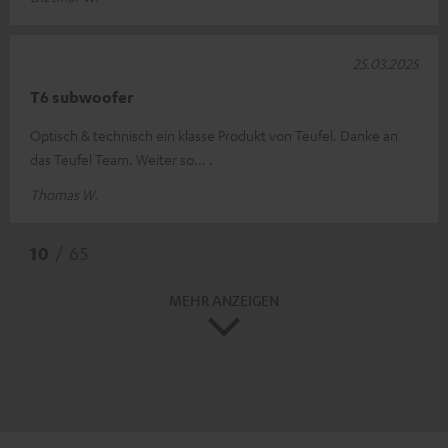
25.03.2025
T6 subwoofer
Optisch & technisch ein klasse Produkt von Teufel. Danke an
das Teufel Team. Weiter so... .
Thomas W.
10
/ 65
MEHR ANZEIGEN