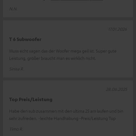
N.N.
17.01.2026
T 6 Subwoofer
Muss echt sagen das der Woofer mega geil ist. Super gute
Leistung, größer braucht man es wirklich nicht.
Sinisa R.
28.06.2025
Top Preis/Leistung
Habe den sub zusammen mit den ultima 25 am laufen und bin
sehr zufrieden. -leichte Handhabung -Preis/Leistung Top
Timo R.