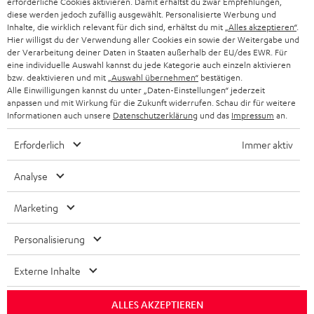
erforderliche Cookies aktivieren. Damit erhältst du zwar Empfehlungen,
diese werden jedoch zufällig ausgewählt. Personalisierte Werbung und
KOPFHÖRER
Inhalte, die wirklich relevant für dich sind, erhältst du mit
„Alles akzeptieren“
.
NIEDERLANDE
BLOG
Hier willigst du der Verwendung aller Cookies ein sowie der Weitergabe und
der Verarbeitung deiner Daten in Staaten außerhalb der EU/des EWR. Für
BLUETOOTH-KOPFHÖRER
NEWSLETTER
eine individuelle Auswahl kannst du jede Kategorie auch einzeln aktivieren
BELGIEN
bzw. deaktivieren und mit
„Auswahl übernehmen“
bestätigen.
STEREOANLAGEN
Alle Einwilligungen kannst du unter „Daten-Einstellungen“ jederzeit
STORES
anpassen und mit Wirkung für die Zukunft widerrufen. Schau dir für weitere
FRANKREICH
LAUTSPRECHER
Informationen auch unsere
Datenschutzerklärung
und das
Impressum
an.
DEINE VORTEILE BEI TEUFEL
Erforderlich
Immer aktiv
POLEN
ULTIMA-SERIE
TEUFEL STORY
Analyse
IN-EAR-KOPFHÖRER
SPANIEN
UNSER MANAGEMENT
Marketing
FANSHOP
NACHHALTIGKEIT
ITALIEN
NEUHEITEN
Personalisierung
Technische Änderungen, Tippfehler und Irrtum vorbehalten. Das auf unseren
UNSERE WERTE
Fotos abgebildete Zubehör ist nicht im Lieferumfang enthalten. Etwaige
USA
Entsorgungsgebühren für Batterien sind im Preis inbegriffen.
Externe Inhalte
BILDUNGSRABATT
©2026 Lautsprecher Teufel GmbH - All rights reserved.
WEITERE LÄNDER
ALLES AKZEPTIEREN
GESCHENKGUTSCHEIN