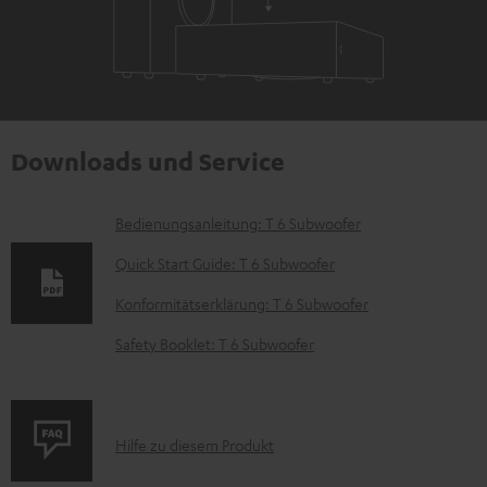
Downloads und Service
D
Bedienungsanleitung: T 6 Subwoofer
o
Quick Start Guide: T 6 Subwoofer
k
Konformitätserklärung: T 6 Subwoofer
u
Safety Booklet: T 6 Subwoofer
m
e
n
P
Hilfe zu diesem Produkt
t
r
e