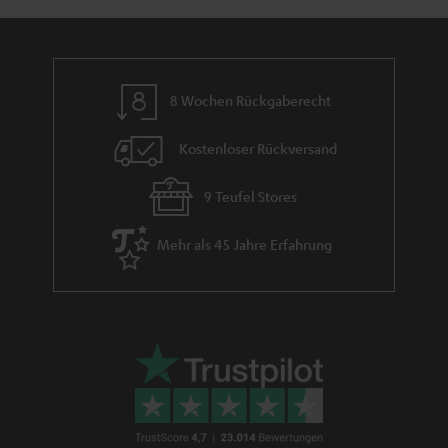
m
e
8 Wochen Rückgaberecht
Kostenloser Rückversand
9 Teufel Stores
Mehr als 45 Jahre Erfahrung