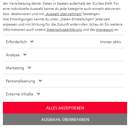
der Verarbeitung deiner Daten in Staaten außerhalb der EU/des EWR. Für
BLUETOOTH-KOPFHÖRER
NEWSLETTER
eine individuelle Auswahl kannst du jede Kategorie auch einzeln aktivieren
BELGIEN
bzw. deaktivieren und mit
„Auswahl übernehmen“
bestätigen.
STEREOANLAGEN
Alle Einwilligungen kannst du unter „Daten-Einstellungen“ jederzeit
STORES
anpassen und mit Wirkung für die Zukunft widerrufen. Schau dir für weitere
FRANKREICH
LAUTSPRECHER
Informationen auch unsere
Datenschutzerklärung
und das
Impressum
an.
DEINE VORTEILE BEI TEUFEL
Erforderlich
Immer aktiv
POLEN
ULTIMA-SERIE
TEUFEL STORY
Analyse
IN-EAR-KOPFHÖRER
SPANIEN
UNSER MANAGEMENT
Marketing
FANSHOP
NACHHALTIGKEIT
ITALIEN
NEUHEITEN
Personalisierung
Technische Änderungen, Tippfehler und Irrtum vorbehalten. Das auf unseren
UNSERE WERTE
Fotos abgebildete Zubehör ist nicht im Lieferumfang enthalten. Etwaige
USA
Entsorgungsgebühren für Batterien sind im Preis inbegriffen.
Externe Inhalte
BILDUNGSRABATT
©2026 Lautsprecher Teufel GmbH - All rights reserved.
WEITERE LÄNDER
ALLES AKZEPTIEREN
GESCHENKGUTSCHEIN
Chat
Impressum
AGB
Datenschutz
Daten-Einstellungen
EU Data Act
AUSWAHL ÜBERNEHMEN
starten
BARRIEREFREIHEIT
Vertrag widerrufen