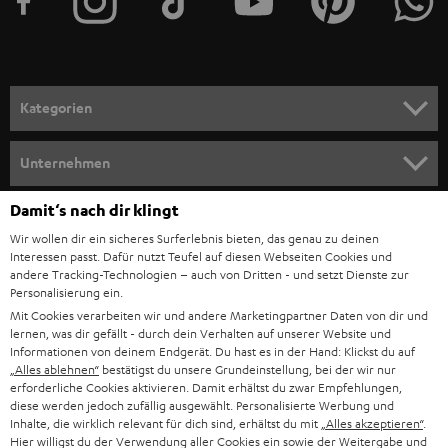
e
r
a
n
Kategorien
m
HEIMKINO
e
Unternehmen
l
HEIMKINO-KOMPLETTANLAGEN
SUPPORT
Damit‘s nach dir klingt
d
Teufel Onlineshops
Wir wollen dir ein sicheres Surferlebnis bieten, das genau zu deinen
SOUNDBAR
u
KARRIERE
Interessen passt. Dafür nutzt Teufel auf diesen Webseiten Cookies und
DEUTSCHLAND
n
andere Tracking-Technologien – auch von Dritten - und setzt Dienste zur
HIFI-LAUTSPRECHER
Personalisierung ein.
PRESSE & MARKETING
g
Mit Cookies verarbeiten wir und andere Marketingpartner Daten von dir und
ÖSTERREICH
SMART HOME
lernen, was dir gefällt - durch dein Verhalten auf unserer Website und
GESCHÄFTSKUNDEN
Informationen von deinem Endgerät. Du hast es in der Hand: Klickst du auf
„Alles ablehnen“
bestätigst du unsere Grundeinstellung, bei der wir nur
SCHWEIZ
BLUETOOTH-LAUTSPRECHER
PARTNERPROGRAMM
erforderliche Cookies aktivieren. Damit erhältst du zwar Empfehlungen,
diese werden jedoch zufällig ausgewählt. Personalisierte Werbung und
KOPFHÖRER
Inhalte, die wirklich relevant für dich sind, erhältst du mit
„Alles akzeptieren“
.
NIEDERLANDE
BLOG
Hier willigst du der Verwendung aller Cookies ein sowie der Weitergabe und