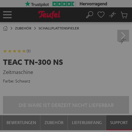
ZUM
NHALT
RINGEN
No
Abs
Startseite
Suche
Artike
im
ZUBEHÖR
SCHALLPLATTENSPIELER
Waren
(3)
TEAC TN-300 NS
Zeitmaschine
Farbe:
Schwarz
DIE WARE IST DERZEIT NICHT LIEFERBAR
BEWERTUNGEN
ZUBEHÖR
LIEFERUMFANG
SUPPORT