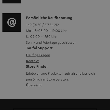
u
r
o
t
d
o
n
e
i
K
Persönliche Kaufberatung
g
e
r
o
o
+49 (0) 30 / 217 84 212
e
n
l
Mo – Fr 08:00 – 19:00 Uhr
-
n
r
z
a
Sa 09:00 – 17:30 Uhr
L
t
ä
u
Sonn- und Feiertage geschlossen
d
e
a
t
Teufel Support
r
e
x
k
e
Häufige Fragen
G
n
i
Kontakt
t
R
a
Store Finder
k
d
ü
r
Erlebe unsere Produkte hautnah und lass dich
o
a
c
a
persönlich im Store beraten.
n
t
k
Übersicht
n
e
n
t
n
a
i
h
e