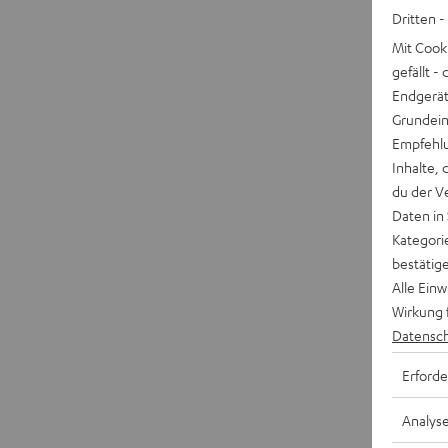
Dritten -
Mit Cook
gefällt 
Endgerät.
Grundeins
Empfehlu
Inhalte, 
du der V
Daten in
Kategori
bestätig
Alle Ein
Wirkung 
Datensch
Erforde
Analys