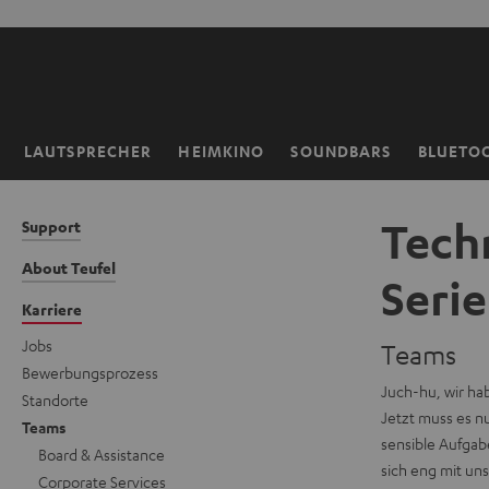
ZUM
NHALT
RINGEN
LAUTSPRECHER
HEIMKINO
SOUNDBARS
BLUETO
Startseite
Techn
Support
About Teufel
Seri
Karriere
Jobs
Teams
Bewerbungsprozess
Juch-hu, wir hab
Standorte
Jetzt muss es nu
Teams
sensible Aufgab
Board & Assistance
sich eng mit un
Corporate Services