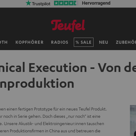
OTH
KOPFHÖRER
RADIOS
SALE
NEU
ZUBEHÖ
ical Execution - Von de
enproduktion
en einen fertigen Prototype für ein neues Teufel Produkt.
r noch in Serie gehen. Doch dieses „nur noch“ ist eine
e. Unsere Akustik- und Elektroingenieur:innen tauschen
seren Produktionsfirmen in China aus und betreuen die