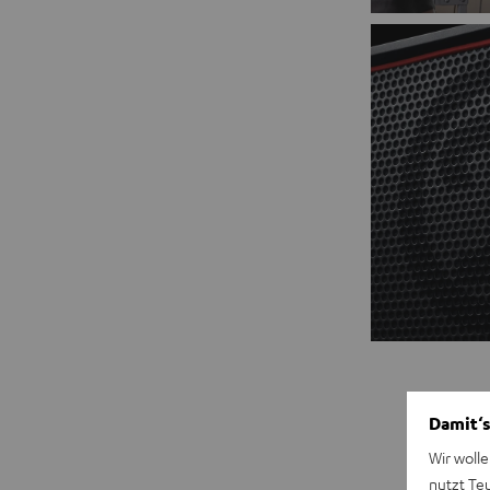
Damit‘s
Wir wolle
nutzt Te