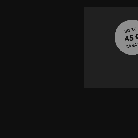
BIS ZU
45 
RABA