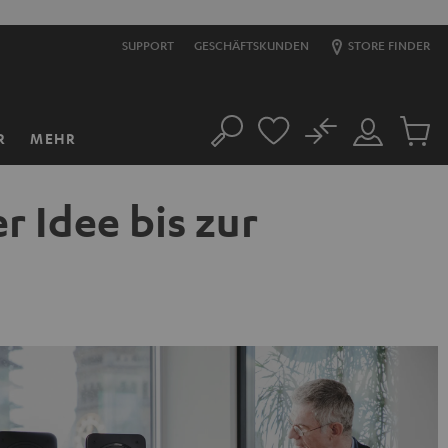
SUPPORT
GESCHÄFTSKUNDEN
STORE FINDER
No
R
MEHR
Suche
Mein
Artikel
Konto
im
Warenk
r Idee bis zur