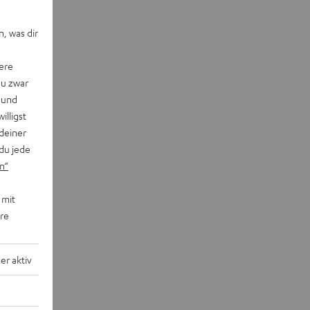
, was dir
ere
du zwar
 und
willigst
deiner
du jede
n“
 mit
ere
r aktiv