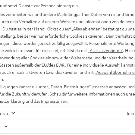
 und setzt Dienste zur Personalisierung ein.
ies verarbeiten wir und andere Marketingpartner Daten von dir und lernen
- durch dein Verhalten auf unserer Website und Informationen von deinem
 Du hast es in der Hand: Klickst du auf
„Alles ablehnen“
bestätigst du uns
tellung, bei der wir nur erforderliche Cookies aktivieren. Damit erhältst 
ngen, diese werden jedoch zufällig ausgewählt. Personalisierte Werbung
die wirklich relevant für dich sind, erhältst du mit
„Alles akzeptieren“
. Hier 
erwendung aller Cookies ein sowie der Weitergabe und der Verarbeitung 
 Staaten außerhalb der EU/des EWR. Für eine individuelle Auswahl kannst 
e auch einzeln aktivieren bzw. deaktivieren und mit
„Auswahl übernehme
en.
willigungen kannst du unter „Daten-Einstellungen“ jederzeit anpassen und
für die Zukunft widerrufen. Schau dir für weitere Informationen auch uns
utzerklärung
und das
Impressum
an.
rlich
Imme
e