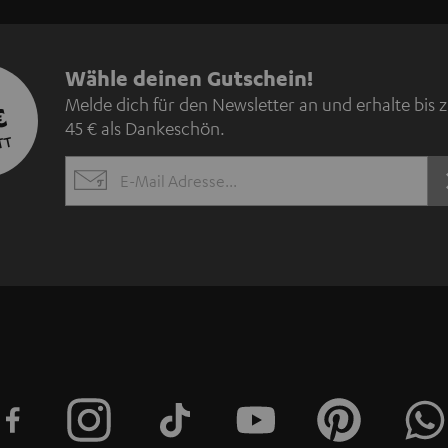
N
Wähle deinen Gutschein!
Melde dich für den Newsletter an und erhalte bis 
€
e
45 € als Dankeschön.
TT
w
EMAIL
s
WIDGET
l
e
t
t
e
r