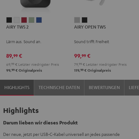
AIRY
AIRY
AIRY
AIRY
AIRY
AIRY
AIRY
AIRY TWS 2
AIRY OPEN TWS
TWS
TWS
TWS
TWS
TWS
OPEN
OPEN
2
2
2
2
2
TWS
TWS
Lärm aus. Sound an.
Sound trifft Freiheit
Night
Pure
Ruby
Sage
Space
Moon
Night
Black
White
Red
Green
Blue
Gray
Black
89,
€
99,
€
99
99
69,
99
€
Letzter niedrigster Preis
79,
99
€
Letzter niedrigster Preis
99
99
99,
€
Originalpreis
119,
€
Originalpreis
HIGHLIGHTS
TECHNISCHE DATEN
BEWERTUNGEN
LIE
Highlights
Darum lieben wir dieses Produkt
Der neue, jetzt per USB‑C‑Kabel universell an jedes passende