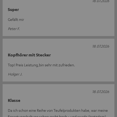
18.07.2026
Super
Gefällt mir
Peter F.
18.07.2026
Kopfhörer mit Stecker
Top! Preis Leistung,bin sehr mit zufrieden.
Holger J.
18.07.2026
Klasse
Da ich schon eine Reihe von Teufelprodukten habe, war meine
Erwartungshaltung schon recht hoch - und wurde (trotzdem)