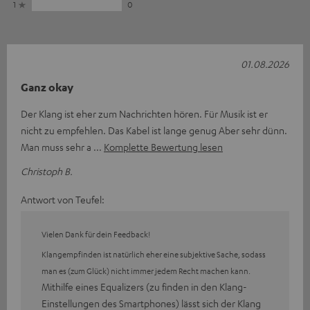
1
0
01.08.2026
Ganz okay
Der Klang ist eher zum Nachrichten hören. Für Musik ist er
nicht zu empfehlen. Das Kabel ist lange genug Aber sehr dünn.
Man muss sehr a
Komplette Bewertung lesen
Christoph B.
Antwort von Teufel:
Vielen Dank für dein Feedback!
Klangempfinden ist natürlich eher eine subjektive Sache, sodass
man es (zum Glück) nicht immer jedem Recht machen kann.
Mithilfe eines Equalizers (zu finden in den Klang-
Einstellungen des Smartphones) lässt sich der Klang