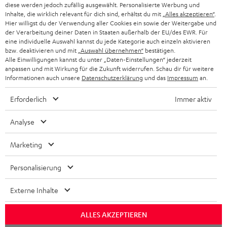
diese werden jedoch zufällig ausgewählt. Personalisierte Werbung und
SCHWEIZ
BLUETOOTH-LAUTSPRECHER
PARTNERPROGRAMM
Inhalte, die wirklich relevant für dich sind, erhältst du mit
„Alles akzeptieren“
.
Hier willigst du der Verwendung aller Cookies ein sowie der Weitergabe und
KOPFHÖRER
der Verarbeitung deiner Daten in Staaten außerhalb der EU/des EWR. Für
NIEDERLANDE
BLOG
eine individuelle Auswahl kannst du jede Kategorie auch einzeln aktivieren
BLUETOOTH-KOPFHÖRER
bzw. deaktivieren und mit
„Auswahl übernehmen“
bestätigen.
NEWSLETTER
Alle Einwilligungen kannst du unter „Daten-Einstellungen“ jederzeit
BELGIEN
anpassen und mit Wirkung für die Zukunft widerrufen. Schau dir für weitere
STEREOANLAGEN
STORES
Informationen auch unsere
Datenschutzerklärung
und das
Impressum
an.
FRANKREICH
LAUTSPRECHER
Erforderlich
Immer aktiv
DEINE VORTEILE BEI TEUFEL
POLEN
ULTIMA-SERIE
Analyse
TEUFEL STORY
IN-EAR-KOPFHÖRER
Marketing
SPANIEN
UNSER MANAGEMENT
FANSHOP
NACHHALTIGKEIT
Personalisierung
ITALIEN
NEUHEITEN
Technische Änderungen, Tippfehler und Irrtum vorbehalten. Das auf unseren
UNSERE WERTE
Externe Inhalte
Fotos abgebildete Zubehör ist nicht im Lieferumfang enthalten. Etwaige
USA
Entsorgungsgebühren für Batterien sind im Preis inbegriffen.
BILDUNGSRABATT
ALLES AKZEPTIEREN
©2026 Lautsprecher Teufel GmbH - All rights reserved.