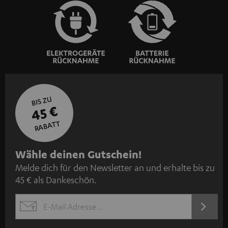
BIS ZU
45 €
RABATT
N
Wähle deinen Gutschein!
Melde dich für den Newsletter an und erhalte bis zu
e
45 € als Dankeschön.
w
s
JETZT
EMAIL
l
ANME
WIDGET