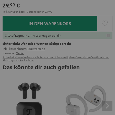
29,
€
99
Inkl. MwSt
und zzgl.
Versandkosten
2,99 €
IN DEN WARENKORB
, in 2 – 4 Werktagen bei dir
Auf Lager
Sicher einkaufen mit 8 Wochen Rückgaberecht
inkl. kostenlosem
Rückversand
Hersteller:
Teufel
Sicherheitshinweise
Ersatzteile
Reparaturen
Software-Updates
Gesetzliche Gewährleistung
Elektrogeräte Rücknahme
Das könnte dir auch gefallen