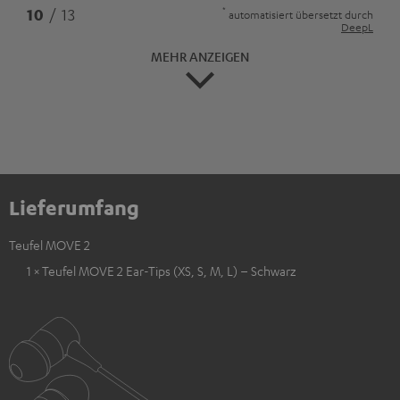
*
10
/ 13
automatisiert übersetzt durch
DeepL
MEHR ANZEIGEN
Lieferumfang
Teufel MOVE 2
1 × Teufel MOVE 2 Ear-Tips (XS, S, M, L) – Schwarz