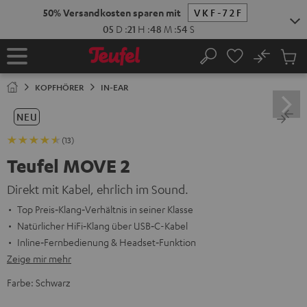
ZUM
50% Versandkosten sparen mit
VKF-72F
NHALT
RINGEN
05
D
:
21
H
:
48
M
:
53
S
No
Abs
Startseite
Suche
Artike
im
KOPFHÖRER
IN-EAR
Waren
NEU
(13)
Teufel MOVE 2
Direkt mit Kabel, ehrlich im Sound.
Top Preis‑Klang‑Verhältnis in seiner Klasse
Natürlicher HiFi‑Klang über USB‑C-Kabel
Inline‑Fernbedienung & Headset‑Funktion
Zeige mir mehr
Farbe:
Schwarz