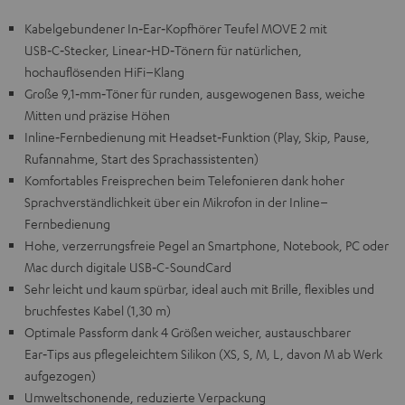
Kabelgebundener In‑Ear‑Kopfhörer Teufel MOVE 2 mit
USB‑C‑Stecker, Linear‑HD‑Tönern für natürlichen,
hochauflösenden HiFi–Klang
Große 9,1‑mm‑Töner für runden, ausgewogenen Bass, weiche
Mitten und präzise Höhen
Inline‑Fernbedienung mit Headset‑Funktion (Play, Skip, Pause,
Rufannahme, Start des Sprachassistenten)
Komfortables Freisprechen beim Telefonieren dank hoher
Sprachverständlichkeit über ein Mikrofon in der Inline–
Fernbedienung
Hohe, verzerrungsfreie Pegel an Smartphone, Notebook, PC oder
Mac durch digitale USB‑C-SoundCard
Sehr leicht und kaum spürbar, ideal auch mit Brille, flexibles und
bruchfestes Kabel (1,30 m)
Optimale Passform dank 4 Größen weicher, austauschbarer
Ear‑Tips aus pflegeleichtem Silikon (XS, S, M, L, davon M ab Werk
aufgezogen)
Umweltschonende, reduzierte Verpackung