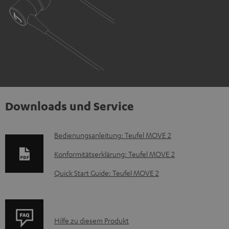
Downloads und Service
D
Bedienungsanleitung: Teufel MOVE 2
o
Konformitätserklärung: Teufel MOVE 2
k
Quick Start Guide: Teufel MOVE 2
u
m
e
P
Hilfe zu diesem Produkt
n