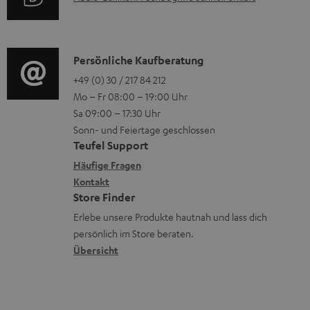
t
i
n
u
d
r
o
z
d
e
o
n
u
i
n
K
Persönliche Kaufberatung
g
e
m
o
o
+49 (0) 30 / 217 84 212
e
n
V
Mo – Fr 08:00 – 19:00 Uhr
-
n
r
z
e
Sa 09:00 – 17:30 Uhr
L
t
ä
u
r
Sonn- und Feiertage geschlossen
e
a
t
Teufel Support
r
s
x
k
e
Häufige Fragen
G
a
i
Kontakt
t
R
a
n
Store Finder
k
d
ü
r
d
Erlebe unsere Produkte hautnah und lass dich
o
a
c
a
persönlich im Store beraten.
n
t
k
Übersicht
n
e
n
t
n
a
i