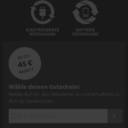
BIS ZU
45 €
RABATT
N
Wähle deinen Gutschein!
Melde dich für den Newsletter an und erhalte bis zu
e
45 € als Dankeschön.
w
s
JETZT
EMAIL
l
ANME
WIDGET