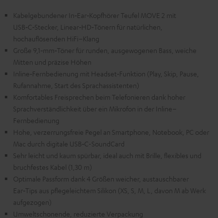
Kabelgebundener In‑Ear‑Kopfhörer Teufel MOVE 2 mit
USB‑C‑Stecker, Linear‑HD‑Tönern für natürlichen,
hochauflösenden HiFi–Klang
Große 9,1‑mm‑Töner für runden, ausgewogenen Bass, weiche
Mitten und präzise Höhen
Inline‑Fernbedienung mit Headset‑Funktion (Play, Skip, Pause,
Rufannahme, Start des Sprachassistenten)
Komfortables Freisprechen beim Telefonieren dank hoher
Sprachverständlichkeit über ein Mikrofon in der Inline–
Fernbedienung
Hohe, verzerrungsfreie Pegel an Smartphone, Notebook, PC oder
Mac durch digitale USB‑C-SoundCard
Sehr leicht und kaum spürbar, ideal auch mit Brille, flexibles und
bruchfestes Kabel (1,30 m)
Optimale Passform dank 4 Größen weicher, austauschbarer
Ear‑Tips aus pflegeleichtem Silikon (XS, S, M, L, davon M ab Werk
aufgezogen)
Umweltschonende, reduzierte Verpackung