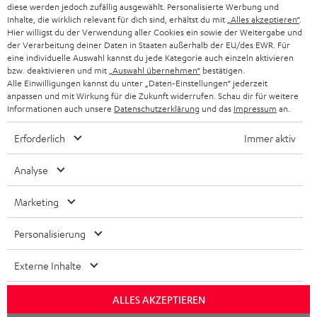
diese werden jedoch zufällig ausgewählt. Personalisierte Werbung und
SCHWEIZ
BLUETOOTH-LAUTSPRECHER
PARTNERPROGRAMM
Inhalte, die wirklich relevant für dich sind, erhältst du mit
„Alles akzeptieren“
.
Hier willigst du der Verwendung aller Cookies ein sowie der Weitergabe und
KOPFHÖRER
der Verarbeitung deiner Daten in Staaten außerhalb der EU/des EWR. Für
NIEDERLANDE
BLOG
eine individuelle Auswahl kannst du jede Kategorie auch einzeln aktivieren
BLUETOOTH-KOPFHÖRER
bzw. deaktivieren und mit
„Auswahl übernehmen“
bestätigen.
NEWSLETTER
Alle Einwilligungen kannst du unter „Daten-Einstellungen“ jederzeit
BELGIEN
anpassen und mit Wirkung für die Zukunft widerrufen. Schau dir für weitere
STEREOANLAGEN
STORES
Informationen auch unsere
Datenschutzerklärung
und das
Impressum
an.
FRANKREICH
LAUTSPRECHER
Erforderlich
Immer aktiv
DEINE VORTEILE BEI TEUFEL
POLEN
ULTIMA-SERIE
Analyse
TEUFEL STORY
IN-EAR-KOPFHÖRER
Marketing
SPANIEN
UNSER MANAGEMENT
FANSHOP
NACHHALTIGKEIT
Personalisierung
ITALIEN
NEUHEITEN
Technische Änderungen, Tippfehler und Irrtum vorbehalten. Das auf unseren
UNSERE WERTE
Externe Inhalte
Fotos abgebildete Zubehör ist nicht im Lieferumfang enthalten. Etwaige
USA
Entsorgungsgebühren für Batterien sind im Preis inbegriffen.
BILDUNGSRABATT
ALLES AKZEPTIEREN
©2026 Lautsprecher Teufel GmbH - All rights reserved.