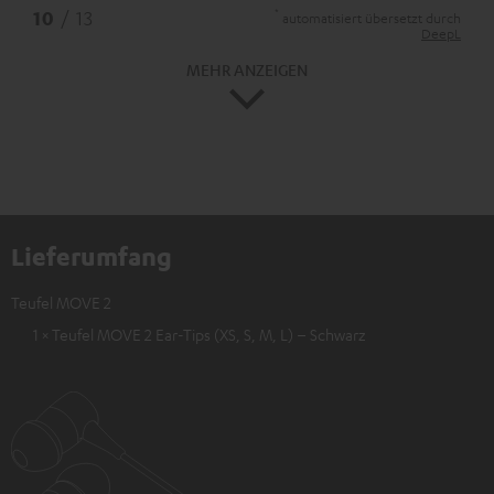
*
10
/ 13
automatisiert übersetzt durch
DeepL
MEHR ANZEIGEN
Lieferumfang
Teufel MOVE 2
1 × Teufel MOVE 2 Ear-Tips (XS, S, M, L) – Schwarz