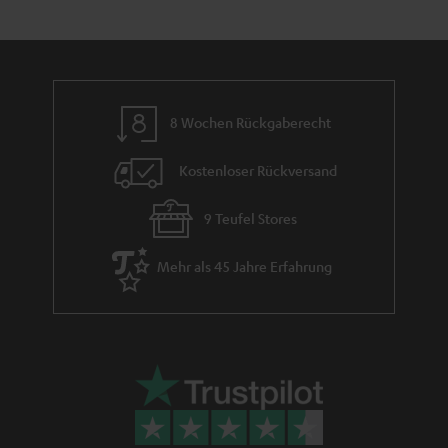
h
e
m
e
8 Wochen Rückgaberecht
Kostenloser Rückversand
9 Teufel Stores
Mehr als 45 Jahre Erfahrung