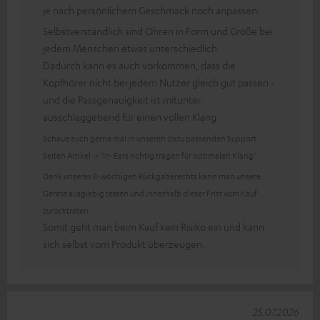
je nach persönlichem Geschmack noch anpassen.
Selbstverständlich sind Ohren in Form und Größe bei
jedem Menschen etwas unterschiedlich.
Dadurch kann es auch vorkommen, dass die
Kopfhörer nicht bei jedem Nutzer gleich gut passen -
und die Passgenauigkeit ist mitunter
ausschlaggebend für einen vollen Klang.
Schaue auch gerne mal in unseren dazu passenden Support
Seiten Artikel -> "In-Ears richtig tragen für optimalen Klang"
Dank unseres 8-wöchigen Rückgaberechts kann man unsere
Geräte ausgiebig testen und innerhalb dieser Frist vom Kauf
zurücktreten.
Somit geht man beim Kauf kein Risiko ein und kann
sich selbst vom Produkt überzeugen.
25.07.2026