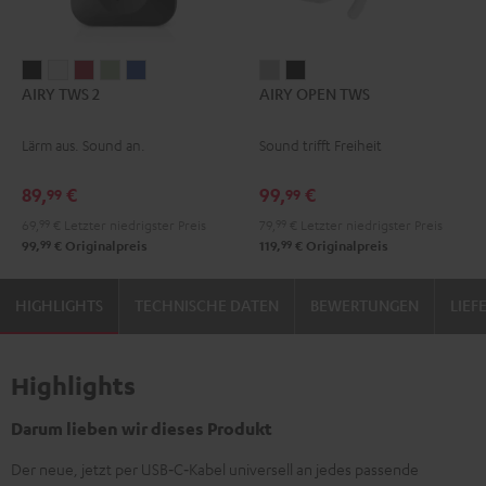
AIRY
AIRY
AIRY
AIRY
AIRY
AIRY
AIRY
AIRY TWS 2
AIRY OPEN TWS
TWS
TWS
TWS
TWS
TWS
OPEN
OPEN
2
2
2
2
2
TWS
TWS
Lärm aus. Sound an.
Sound trifft Freiheit
Night
Pure
Ruby
Sage
Space
Moon
Night
Black
White
Red
Green
Blue
Gray
Black
89,
€
99,
€
99
99
69,
99
€
Letzter niedrigster Preis
79,
99
€
Letzter niedrigster Preis
99
99
99,
€
Originalpreis
119,
€
Originalpreis
HIGHLIGHTS
TECHNISCHE DATEN
BEWERTUNGEN
LIE
Highlights
Darum lieben wir dieses Produkt
Der neue, jetzt per USB‑C‑Kabel universell an jedes passende