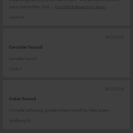
noch übertroffen. Klas
Komplette Bewertung lesen
Heino R.
18.07.2026
Genialer Sound
Genialer Sound
Carla P.
18.07.2026
Guter Sound
Schnelle Lieferung, problemloses Handling. Alles super.
Wolfgang R.