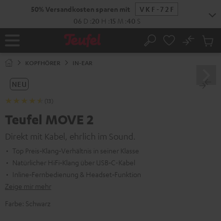
ZUM
NHALT
RINGEN
No
Abs
Startseite
Suche
Artike
im
KOPFHÖRER
IN-EAR
Waren
NEU
(13)
Teufel MOVE 2
Direkt mit Kabel, ehrlich im Sound.
Top Preis‑Klang‑Verhältnis in seiner Klasse
Natürlicher HiFi‑Klang über USB‑C-Kabel
Inline‑Fernbedienung & Headset‑Funktion
Zeige mir mehr
Farbe:
Schwarz