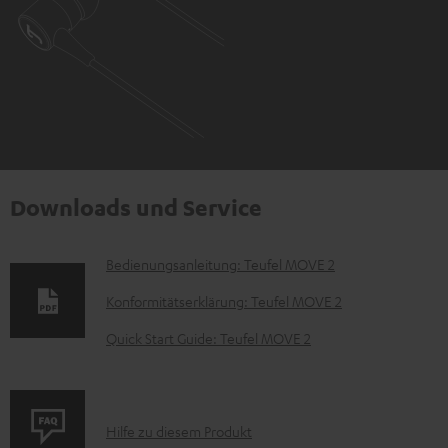
Downloads und Service
D
Bedienungsanleitung: Teufel MOVE 2
o
Konformitätserklärung: Teufel MOVE 2
k
Quick Start Guide: Teufel MOVE 2
u
m
e
P
Hilfe zu diesem Produkt
n