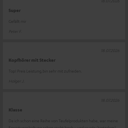
18.07.2026
Super
Gefällt mir
Peter F.
18.07.2026
Kopfhörer mit Stecker
Top! Preis Leistung,bin sehr mit zufrieden.
Holger J.
18.07.2026
Klasse
Da ich schon eine Reihe von Teufelprodukten habe, war meine
Erwartungshaltung schon recht hoch - und wurde (trotzdem)