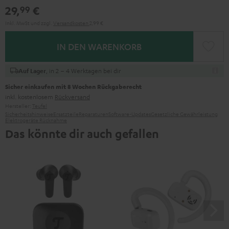
29,
€
99
Inkl. MwSt
und zzgl.
Versandkosten
2,99 €
IN DEN WARENKORB
, in 2 – 4 Werktagen bei dir
Auf Lager
Sicher einkaufen mit 8 Wochen Rückgaberecht
inkl. kostenlosem
Rückversand
Hersteller:
Teufel
Sicherheitshinweise
Ersatzteile
Reparaturen
Software-Updates
Gesetzliche Gewährleistung
Elektrogeräte Rücknahme
Das könnte dir auch gefallen