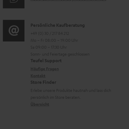
t
i
n
u
d
r
o
z
d
e
o
n
u
i
n
K
Persönliche Kaufberatung
g
e
m
o
o
+49 (0) 30 / 217 84 212
e
n
V
Mo – Fr 08:00 – 19:00 Uhr
-
n
r
z
e
Sa 09:00 – 17:30 Uhr
L
t
ä
u
r
Sonn- und Feiertage geschlossen
e
a
t
Teufel Support
r
s
x
k
e
Häufige Fragen
G
a
i
Kontakt
t
R
a
n
Store Finder
k
d
ü
r
d
Erlebe unsere Produkte hautnah und lass dich
o
a
c
a
persönlich im Store beraten.
n
t
k
Übersicht
n
e
n
t
n
a
i