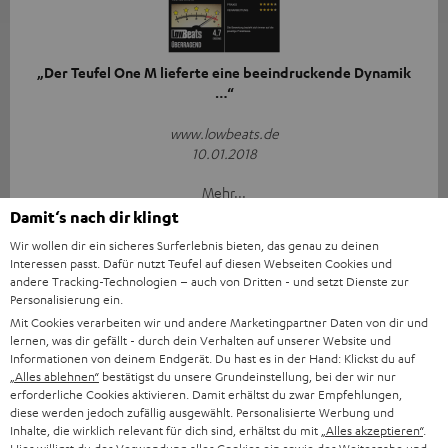
„Der Teufel One M lieferte eine beeindruckende Dynamik
…“
www.lowbeats.de
10.01.2018
Mehr...
Damit‘s nach dir klingt
Wir wollen dir ein sicheres Surferlebnis bieten, das genau zu deinen
Interessen passt. Dafür nutzt Teufel auf diesen Webseiten Cookies und
andere Tracking-Technologien – auch von Dritten - und setzt Dienste zur
Personalisierung ein.
Mit Cookies verarbeiten wir und andere Marketingpartner Daten von dir und
lernen, was dir gefällt - durch dein Verhalten auf unserer Website und
„Der One M tritt stattlich auf.“
Informationen von deinem Endgerät. Du hast es in der Hand: Klickst du auf
„Alles ablehnen“
bestätigst du unsere Grundeinstellung, bei der wir nur
Area DVD
erforderliche Cookies aktivieren. Damit erhältst du zwar Empfehlungen,
02.07.2018
diese werden jedoch zufällig ausgewählt. Personalisierte Werbung und
Inhalte, die wirklich relevant für dich sind, erhältst du mit
„Alles akzeptieren“
.