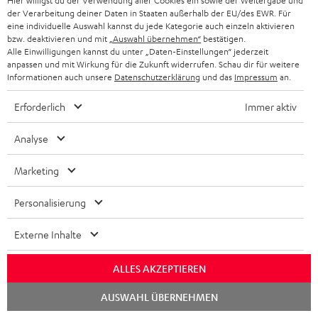
Hier willigst du der Verwendung aller Cookies ein sowie der Weitergabe und
Mehr...
der Verarbeitung deiner Daten in Staaten außerhalb der EU/des EWR. Für
eine individuelle Auswahl kannst du jede Kategorie auch einzeln aktivieren
bzw. deaktivieren und mit
„Auswahl übernehmen“
bestätigen.
Alle Einwilligungen kannst du unter „Daten-Einstellungen“ jederzeit
anpassen und mit Wirkung für die Zukunft widerrufen. Schau dir für weitere
Informationen auch unsere
Datenschutzerklärung
und das
Impressum
an.
Erforderlich
Immer aktiv
„Teufel setzt mit seinen WLAN-Boxen ganz eigene
Akzente.“
Analyse
Audio Video Foto Bild
Marketing
04/2018
Mehr...
Personalisierung
Externe Inhalte
ALLES AKZEPTIEREN
Chat
AUSWAHL ÜBERNEHMEN
starten
„… ein echter Partymacher …“