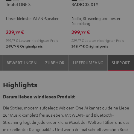
Teufel ONE S
RADIO 3SIXTY
ONE
ONE
3SIXTY
3SIXTY
S
S
Schwarz
Weiß
Unser kleinster WLAN-Speaker
Radio, Streaming und bester
Schwarz
Weiß
Raumklang
229,
€
299,
€
99
99
199,
99
€
Letzter niedrigster Preis
229,
99
€
Letzter niedrigster Preis
99
99
249,
€
Originalpreis
349,
€
Originalpreis
BEWERTUNGEN
ZUBEHÖR
LIEFERUMFANG
SUPPORT
Highlights
Darum lieben wir dieses Produkt
Die Sixties, modern aufgelegt: Mit dem One M kannst du deine Liebe
zur Musik komplett frei ausleben. Mit WLAN- und Bluetooth-
Streaming liegt dir jede erdenkliche Musik der Welt zu Füßen und das
in exzellenter Klangqualität. Und wenn du mal schnell zwischen Rock