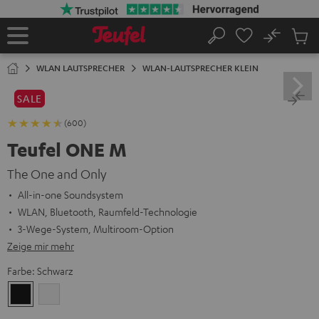
ZUM
NHALT
RINGEN
No
Abs
Startseite
Suche
Artike
im
WLAN LAUTSPRECHER
WLAN-LAUTSPRECHER KLEIN
Waren
SALE
(600)
Teufel ONE M
The One and Only
All-in-one Soundsystem
WLAN, Bluetooth, Raumfeld-Technologie
3-Wege-System, Multiroom-Option
Zeige mir mehr
Farbe:
Schwarz
Schwarz
Weiß