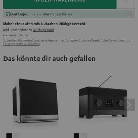
, in 3 – 5 Werktagen bei dir
Auf Lager
Sicher einkaufen mit 8 Wochen Rückgaberecht
inkl. kostenlosem
Rückversand
Hersteller:
Teufel
Sicherheitshinweise
Ersatzteile
Reparaturen
Software-Updates
Gesetzliche Gewährleistung
Elektrogeräte Rücknahme
Das könnte dir auch gefallen
Teufel
Teufel
RADIO
RADIO