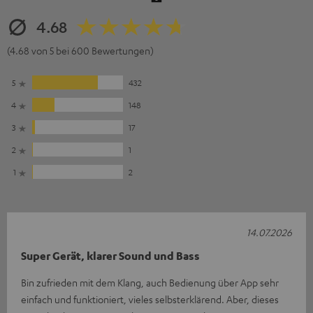
4.68
(4.68 von 5 bei 600 Bewertungen)
5
432
4
148
3
17
2
1
1
2
14.07.2026
Super Gerät, klarer Sound und Bass
Bin zufrieden mit dem Klang, auch Bedienung über App sehr
einfach und funktioniert, vieles selbsterklärend. Aber, dieses