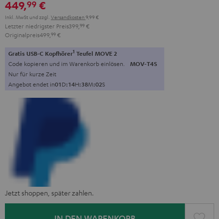
449,
€
99
Inkl. MwSt
und zzgl.
Versandkosten
9,99 €
Letzter niedrigster Preis
399,
99
€
Originalpreis
499,
99
€
1
Gratis USB-C Kopfhörer
Teufel MOVE 2
Code kopieren und im Warenkorb einlösen.
MOV-T4S
Nur für kurze Zeit
Angebot endet in
0
1
D
:
1
4
H
:
3
8
M
:
0
1
S
Jetzt shoppen, später zahlen.
IN DEN WARENKORB