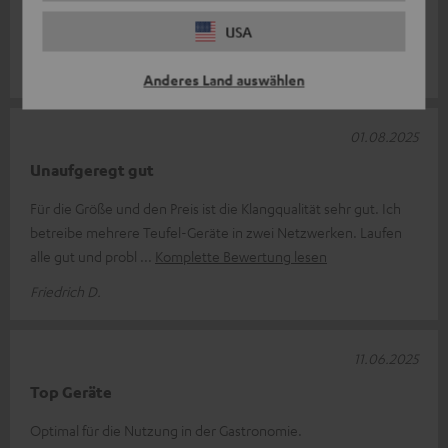
der Küche, wollte aber nahtlose Musik im Vordach und in der
USA
Außenküche haben. Je
Komplette Bewertung lesen
Morgan d.
(automatisch übersetzt *)
Anderes Land auswählen
01.08.2025
Unaufgeregt gut
Für die Größe und den Preis ist die Klangqualität sehr gut. Ich
betreibe mehrere Teufel-Geräte in zwei Netzwerken. Laufen
alle gut und probl
Komplette Bewertung lesen
Friedrich D.
11.06.2025
Top Geräte
Optimal für die Nutzung in der Gastronomie.