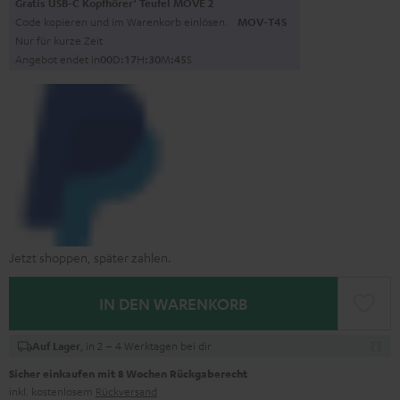
Gratis USB-C Kopfhörer
Teufel MOVE 2
Code kopieren und im Warenkorb einlösen.
MOV-T4S
Nur für kurze Zeit
Angebot endet in
0
0
D
:
1
7
H
:
3
0
M
:
4
3
S
Jetzt shoppen, später zahlen.
IN DEN WARENKORB
, in 2 – 4 Werktagen bei dir
Auf Lager
Sicher einkaufen mit 8 Wochen Rückgaberecht
inkl. kostenlosem
Rückversand