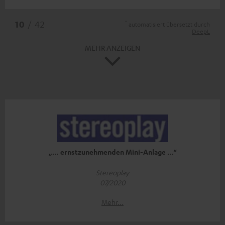
*
10
/ 42
automatisiert übersetzt durch
DeepL
MEHR ANZEIGEN
„… ernstzunehmenden Mini-Anlage …“
Stereoplay
07/2020
Mehr...