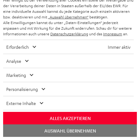
Hier willigst du der Verwendung aller Cookies ein sowie der Weitergabe und
der Verarbeitung deiner Daten in Staaten außerhalb der EU/des EWR. Für
www.androidkosmos.de
eine individuelle Auswahl kannst du jede Kategorie auch einzeln aktivieren
07.05.2018
bzw. deaktivieren und mit
„Auswahl übernehmen“
bestätigen.
Alle Einwilligungen kannst du unter „Daten-Einstellungen“ jederzeit
Mehr...
anpassen und mit Wirkung für die Zukunft widerrufen. Schau dir für weitere
Informationen auch unsere
Datenschutzerklärung
und das
Impressum
an.
Erforderlich
Immer aktiv
Zubehör
Analyse
Marketing
Notwendiges Zubehör ist im Lieferumfang
enthalten.
Personalisierung
Externe Inhalte
Weiteres Zubehör
ALLES AKZEPTIEREN
Chat
AUSWAHL ÜBERNEHMEN
starten