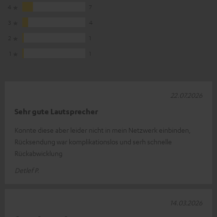
4
7
3
4
2
1
1
1
22.07.2026
Sehr gute Lautsprecher
Konnte diese aber leider nicht in mein Netzwerk einbinden,
Rücksendung war komplikationslos und serh schnelle
Rückabwicklung
Detlef P.
14.03.2026