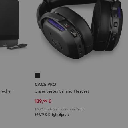
CAGE
PRO
CAGE PRO
Night
precher
Unser bestes Gaming-Headset
Black
139,
€
99
119,
99
€
Letzter niedrigster Preis
99
199,
€
Originalpreis