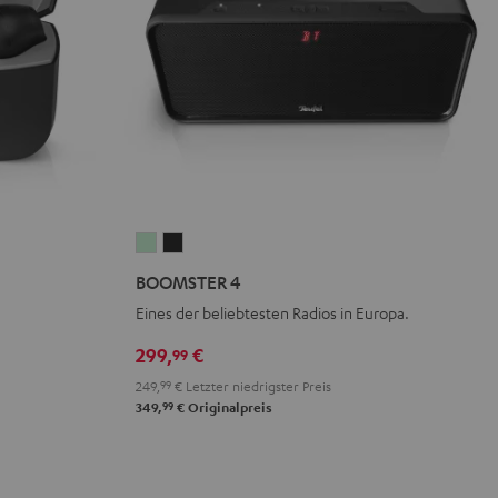
BOOMSTER
BOOMSTER
4
4
BOOMSTER 4
Mint
Night
Eines der beliebtesten Radios in Europa.
Green
Black
299,
€
99
249,
99
€
Letzter niedrigster Preis
99
349,
€
Originalpreis