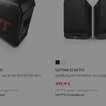
ULTIMA
ULTIMA
25
25
EO
ULTIMA 25 AKTIV
AKTIV
AKTIV
 – das ist der ROCKSTER NEO.
Spielfertig mit Verstärker im Lauts
Night
Pure
499,
€
99
Black
White
drigster Preis
399,
99
€
Letzter niedrigster Preis
99
reis
549,
€
Originalpreis