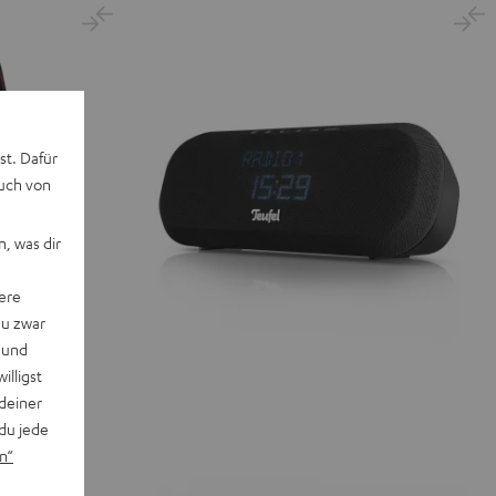
st. Dafür
auch von
, was dir
ere
du zwar
 und
willigst
deiner
du jede
n“