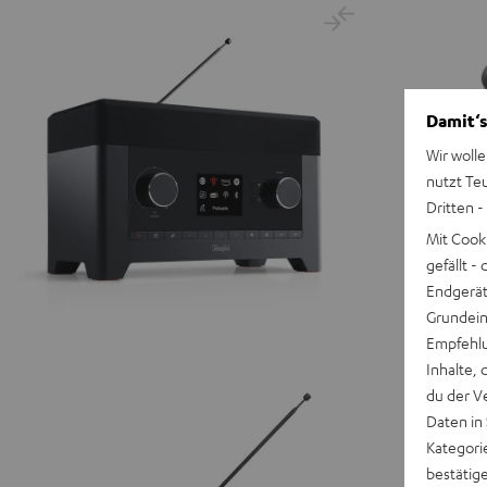
Damit‘s
Wir wolle
nutzt Te
Dritten -
Mit Cook
gefällt 
Endgerät.
Grundeins
Empfehlu
Inhalte, 
du der V
Daten in
Kategori
bestätig