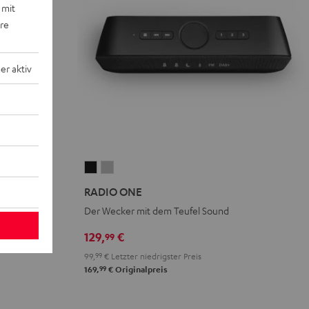
 mit
ere
r aktiv
RADIO
RADIO
ONE
ONE
RADIO ONE
Black
Light
h leicht zu
Der Wecker mit dem Teufel Sound
Gray
129,
€
99
99,
99
€
Letzter niedrigster Preis
99
169,
€
Originalpreis