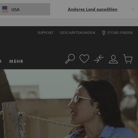
Anderes Land auswählen
USA
SUPPORT
GESCHÄFTSKUNDEN
STORE FINDER
No
R
MEHR
Suche
Mein
Artikel
Konto
im
Warenk