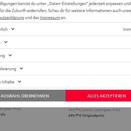
willigungen kannst du unter „Daten-Einstellungen“ jederzeit anpassen und
für die Zukunft widerrufen. Schau dir für weitere Informationen auch uns
utzerklärung
und das
Impressum
an.
rlich
Imme
e
ing
lisierung
ROCKSTER
IRY
AIRY
AIR
WS
TWS
ROCKSTER AIR 2
O
 Inhalte
2
RO
PRO
Gehört zu den Großen, ist aber noc
Ear
tragen
Schwarz
lver
Steel
AUSWAHL ÜBERNEHMEN
ALLES AKZEPTIEREN
hite
Blue
ab
599,
€
99
drigster Preis
499,
99
€
Letzter niedrigster Preis
reis
99
699,
€
Originalpreis