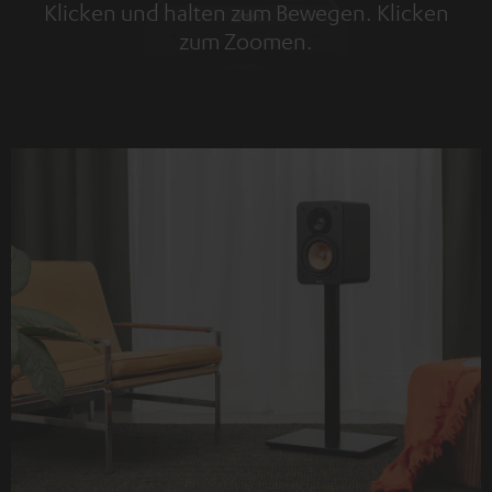
Klicken und halten zum Bewegen. Klicken
zum Zoomen.
Tap to zoom