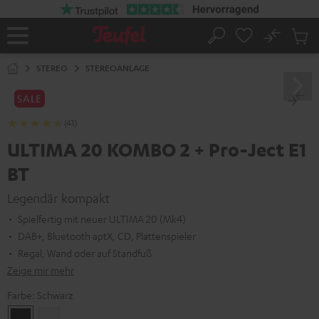
ZUM
NHALT
RINGEN
No
Abs
Startseite
Suche
Artike
im
STEREO
STEREOANLAGE
Waren
SALE
(41)
ULTIMA 20 KOMBO 2 + Pro-Ject E1
BT
Legendär kompakt
Spielfertig mit neuer ULTIMA 20 (Mk4)
DAB+, Bluetooth aptX, CD, Plattenspieler
Regal, Wand oder auf Standfuß
Zeige mir mehr
Farbe:
Schwarz
Schwarz
Weiß