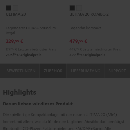
ULTIMA
ULTIMA
ULTIMA
ULTIMA
ULTIMA 20
ULTIMA 20 KOMBO 2
20
20
20
20
Schwarz
Weiß
KOMBO
KOMBO
Legendärer ULTIMA-Sound im
Legendär kompakt
2
2
Regal
Schwarz
Weiß
229,
€
479,
€
99
99
179,
99
€
Letzter niedrigster Preis
449,
99
€
Letzter niedrigster Preis
99
99
249,
€
Originalpreis
499,
€
Originalpreis
BEWERTUNGEN
ZUBEHÖR
LIEFERUMFANG
SUPPORT
Highlights
Darum lieben wir dieses Produkt
Die spielfertige Kompaktanlage mit der neuen ULTIMA 20 (Mk4)
kommt mit allem, was du für deinen täglichen Musikbedarf benötigst:
Bluetooth, CD-Player, Plattenspieler und FM/DAB+Radio. Alle