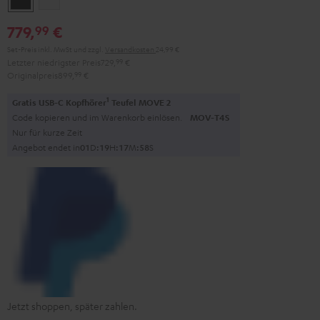
779,
€
99
Set-Preis inkl. MwSt
und zzgl.
Versandkosten
24,99 €
Letzter niedrigster Preis
729,
99
€
Originalpreis
899,
99
€
1
Gratis USB-C Kopfhörer
Teufel MOVE 2
Code kopieren und im Warenkorb einlösen.
MOV-T4S
Nur für kurze Zeit
Angebot endet in
0
1
D
:
1
9
H
:
1
7
M
:
5
7
S
Jetzt shoppen, später zahlen.