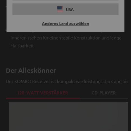
Große 25-mm-Hochtöner mit Waveguide ermöglichen
USA
einen breiten Abstrahlbereich sowie weiche, nie
aggressive Höhen
Anderes Land auswählen
Dickwandiges MDF-Material mit Verstrebungen im
Inneren stehen für eine stabile Konstruktion und lange
Haltbarkeit
Der Alleskönner
Der KOMBO Receiver ist kompakt wie leistungsstark und bie
120-WATT-VERSTÄRKER
CD-PLAYER