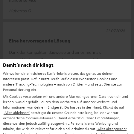
Kundenservice
Hubertus O.
21.07.2026
Eine hervorragende Lösung
Dank der kompakten Bauweise und eines mehr als
gerechtfertigten Preises besitze ich nun eine Anlage von
Damit‘s nach dir klingt
hervorragender Qualität, um diese ar
Wir wollen dir ein sicheres Surferlebnis bieten, das genau zu deinen
Komplette Bewertung lesen
Interessen passt. Dafür nutzt Teufel auf diesen Webseiten Cookies und
ANDREA R.
andere Tracking-Technologien – auch von Dritten - und setzt Dienste zur
(automatisch übersetzt *)
Personalisierung ein.
Mit Cookies verarbeiten wir und andere Marketingpartner Daten von dir und
lernen, was dir gefällt - durch dein Verhalten auf unserer Website und
13.07.2026
Informationen von deinem Endgerät. Du hast es in der Hand: Klickst du auf
„Alles ablehnen“
bestätigst du unsere Grundeinstellung, bei der wir nur
Gutes Preis/Leistungsverhältnis
erforderliche Cookies aktivieren. Damit erhältst du zwar Empfehlungen,
diese werden jedoch zufällig ausgewählt. Personalisierte Werbung und
Die Lautsprecher haben einen sehr guten Klang! Der CD Player
Inhalte, die wirklich relevant für dich sind, erhältst du mit
„Alles akzeptieren“
.
ist ein wenig langsam bei der Anzeige der Titel und der