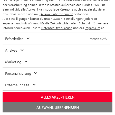
Hier willigst du der Verwendung aller Cookies ein sowie der Weitergabe und
der Verarbeitung deiner Daten in Staaten außerhalb der EU/des EWR. Für
Plattenspieler etwas zu
Komplette Bewertung lesen
eine individuelle Auswahl kannst du jede Kategorie auch einzeln aktivieren
bzw. deaktivieren und mit
„Auswahl übernehmen“
bestätigen.
Markus M.
Alle Einwilligungen kannst du unter „Daten-Einstellungen“ jederzeit
anpassen und mit Wirkung für die Zukunft widerrufen. Schau dir für weitere
Informationen auch unsere
Datenschutzerklärung
und das
Impressum
an.
21.05.2026
Erforderlich
Immer aktiv
Top Anlage
Sehr guter Klang, kompakt, edles Design. Beim Plattenspieler
Analyse
fehlt der automatische Stop, dass stört etwas. Die Platte läuft
Marketing
endlos weiter a
Komplette Bewertung lesen
Kai C.
Personalisierung
Externe Inhalte
28.04.2026
Sehr gut Teufel Anlage
ALLES AKZEPTIEREN
Chat
Bin äußerst zufrieden, toll und super Sound
AUSWAHL ÜBERNEHMEN
starten