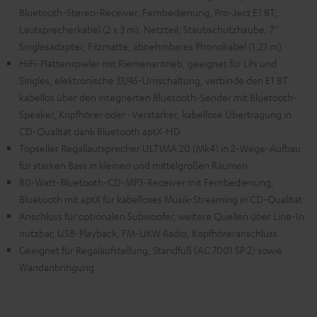
Bluetooth-Stereo-Receiver, Fernbedienung, Pro-Ject E1 BT,
Lautsprecherkabel (2 x 3 m), Netzteil, Staubschutzhaube, 7‘‘
Singlesadapter, Filzmatte, abnehmbares Phonokabel (1,23 m)
HiFi-Plattenspieler mit Riemenantrieb, geeignet für LPs und
Singles, elektronische 33/45-Umschaltung, verbinde den E1 BT
kabellos über den integrierten Bluetooth-Sender mit Bluetooth-
Speaker, Kopfhörer oder -Verstärker, kabellose Übertragung in
CD-Qualität dank Bluetooth aptX-HD
Topseller Regallautsprecher ULTIMA 20 (Mk4) in 2-Wege-Aufbau
für starken Bass in kleinen und mittelgroßen Räumen
80-Watt-Bluetooth-CD-MP3-Receiver mit Fernbedienung,
Bluetooth mit aptX für kabelloses Musik-Streaming in CD-Qualität
Anschluss für optionalen Subwoofer, weitere Quellen über Line-In
nutzbar, USB-Playback, FM-UKW Radio, Kopfhöreranschluss
Geeignet für Regalaufstellung, Standfuß (AC 7001 SP 2) sowie
Wandanbringung