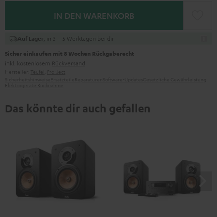
IN DEN WARENKORB
, in 3 – 5 Werktagen bei dir
Auf Lager
Sicher einkaufen mit 8 Wochen Rückgaberecht
inkl. kostenlosem
Rückversand
Hersteller:
Teufel
,
Pro-Ject
Sicherheitshinweise
Ersatzteile
Reparaturen
Software-Updates
Gesetzliche Gewährleistung
Elektrogeräte Rücknahme
Das könnte dir auch gefallen