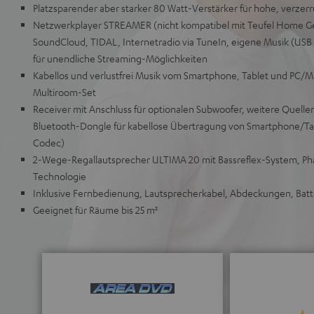
Platzsparender aber starker 80 Watt-Verstärker für hohe, verzerr
Netzwerkplayer STREAMER (nicht kompatibel mit Teufel Home Ger
SoundCloud, TIDAL, Internetradio via TuneIn, eigene Musik (USB
für unendliche Streaming-Möglichkeiten
Kabellos und verlustfrei Musik vom Smartphone, Tablet und PC/
Multiroom-Set
Receiver mit Anschluss für optionalen Subwoofer, weitere Quellen
Bluetooth-Dongle für kabellose Übertragung von Smartphone/Tab
Codec)
2-Wege-Regallautsprecher ULTIMA 20 mit Bassreflex-System, P
Technologie
Inklusive Fernbedienung, Lautsprecherkabel, Abdeckungen, Bat
Geeignet für Räume bis 25 m²