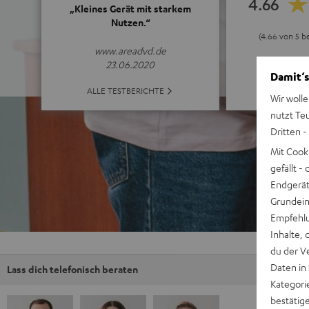
4.66
„Kleines Gerät mit starkem
Nutzen.“
(4.66 von 5 b
www.areadvd.de
23.06.2020
Damit‘s
ALLE BE
ALLE TESTBERICHTE
Wir wolle
nutzt Te
Dritten -
Mit Cook
gefällt 
Endgerät.
Grundeins
Empfehlu
Inhalte, 
du der V
Daten in
Lass dich telefonisch beraten
Kategori
bestätig