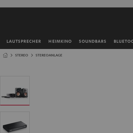
ZUM
NHALT
RINGEN
LAUTSPRECHER
HEIMKINO
SOUNDBARS
BLUETO
Startseite
STEREO
STEREOANLAGE