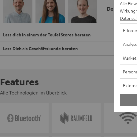
Alle Ein
Deine Kauf
Wirkung 
Datensch
Erforde
Lass dich in einem der Teufel Stores beraten
Analys
Lass Dich als Geschäftskunde beraten
Market
Persona
Features
Externe
Alle Technologien im Überblick