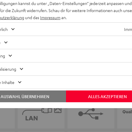
Keinen Store in der Nähe? Kein Problem,
willigungen kannst du unter „Daten-Einstellungen“ jederzeit anpassen und
beratung
beraten dich auch persönlich am Telefo
für die Zukunft widerrufen. Schau dir für weitere Informationen auch uns
Hier Termin buchen
utzerklärung
und das
Impressum
an.
rlich
Imme
e
ing
lisierung
 Inhalte
AUSWAHL ÜBERNEHMEN
ALLES AKZEPTIEREN