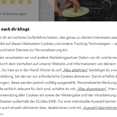
ei 53 Bewertungen)
 nach dir klingt
WERTUNGEN
n dir ein sicheres Surferlebnis bieten, das genau zu deinen Interessen pas
ufel auf diesen Webseiten Cookies und andere Tracking-Technologien – 
 und setzt Dienste zur Personalisierung ein.
ies verarbeiten wir und andere Marketingpartner Daten von dir und lernen
- durch dein Verhalten auf unserer Website und Informationen von deinem
 Du hast es in der Hand: Klickst du auf
„Alles ablehnen“
bestätigst du uns
tellung, bei der wir nur erforderliche Cookies aktivieren. Damit erhältst 
ngen, diese werden jedoch zufällig ausgewählt. Personalisierte Werbung
die wirklich relevant für dich sind, erhältst du mit
„Alles akzeptieren“
. Hier 
erwendung aller Cookies ein sowie der Weitergabe und der Verarbeitung 
 Staaten außerhalb der EU/des EWR. Für eine individuelle Auswahl kannst 
e auch einzeln aktivieren bzw. deaktivieren und mit
„Auswahl übernehme
en.