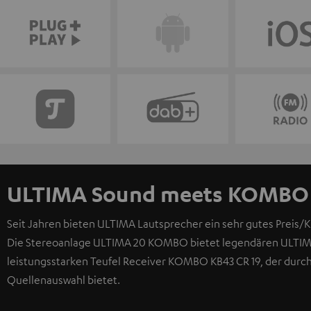
ULTIMA Sound meets KOMBO 
Seit Jahren bieten ULTIMA Lautsprecher ein sehr gutes Preis/Kla
Die Stereoanlage ULTIMA 20 KOMBO bietet legendären ULTIMA
leistungsstarken Teufel Receiver KOMBO KB43 CR 19, der durch 
Quellenauswahl bietet.