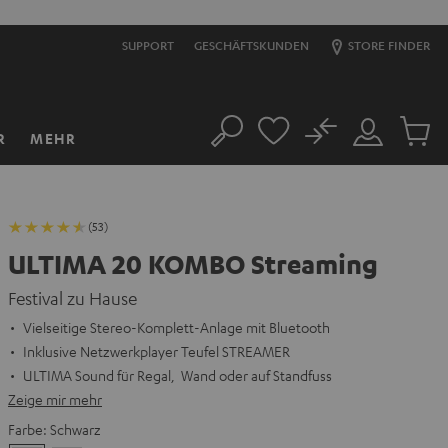
SUPPORT
GESCHÄFTSKUNDEN
STORE FINDER
No
R
MEHR
Suche
Mein
Artikel
Konto
im
Warenk
(53)
ULTIMA 20 KOMBO Streaming
Festival zu Hause
Vielseitige Stereo-Komplett-Anlage mit Bluetooth
Inklusive Netzwerkplayer Teufel STREAMER
ULTIMA Sound für Regal, Wand oder auf Standfuss
Zeige mir mehr
Farbe:
Schwarz