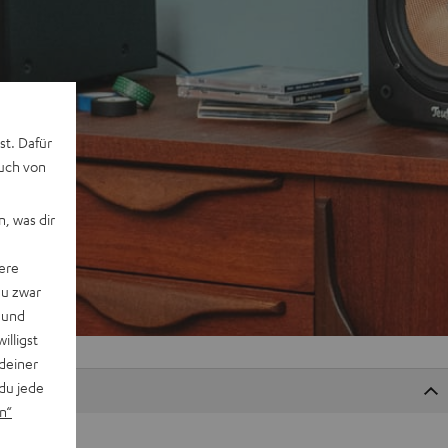
st. Dafür
auch von
, was dir
ere
du zwar
 und
willigst
deiner
du jede
n“