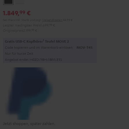
1.849,
€
99
Set-Preis inkl. MwSt
und zzgl.
Versandkosten
44,99 €
Letzter niedrigster Preis
1.699,
99
€
Originalpreis
2.199,
99
€
1
Gratis USB-C Kopfhörer
Teufel MOVE 2
Code kopieren und im Warenkorb einlösen.
MOV-T4S
Nur für kurze Zeit
Angebot endet in
0
2
D
:
1
8
H
:
1
8
M
:
3
0
S
Jetzt shoppen, später zahlen.