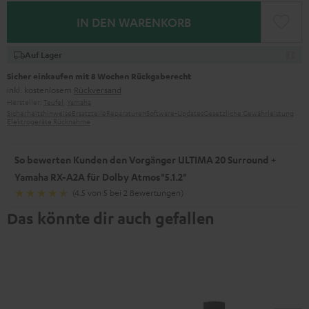
IN DEN WARENKORB
Auf Lager
Sicher einkaufen mit 8 Wochen Rückgaberecht
inkl. kostenlosem
Rückversand
Hersteller:
Teufel
,
Yamaha
Sicherheitshinweise
Ersatzteile
Reparaturen
Software-Updates
Gesetzliche Gewährleistung
Elektrogeräte Rücknahme
So bewerten Kunden den Vorgänger ULTIMA 20 Surround +
Yamaha RX-A2A für Dolby Atmos"5.1.2"
(4.5 von 5 bei 2 Bewertungen)
Das könnte dir auch gefallen