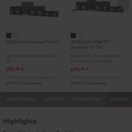
ULTIMA
ULTIMA
ULTIMA
ULTIMA
ULTIMA 20 Surround "5.1-Set"
ULTIMA 20 CONCEPT
20
20
20
20
Surround "5.1-Set"
Surround
Surround
CONCEPT
CONCEPT
Surround-Variante der ULTIMA
Bass du willst: Komplettsystem
"5.1-
"5.1-
Surround
Surround
20
für Games, Filme & Musik
Set"
Set"
"5.1-
"5.1-
599,
€
649,
€
99
99
Schwarz
Weiß
Set"
Set"
549,
99
€
Letzter niedrigster Preis
599,
99
€
Letzter niedrigster Preis
Schwarz
Weiß
99
99
699,
€
Originalpreis
749,
€
Originalpreis
BEWERTUNGEN
ZUBEHÖR
LIEFERUMFANG
SUPPORT
Highlights