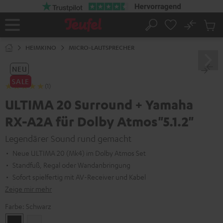
ZUM
NHALT
RINGEN
No
Abs
Startseite
Suche
Artike
im
HEIMKINO
MICRO-LAUTSPRECHER
Waren
NEU
SALE
(1)
ULTIMA 20 Surround + Yamaha
RX-A2A für Dolby Atmos"5.1.2"
Legendärer Sound rund gemacht
Neue ULTIMA 20 (Mk4) im Dolby Atmos Set
Standfuß, Regal oder Wandanbringung
Sofort spielfertig mit AV-Receiver und Kabel
Zeige mir mehr
Farbe:
Schwarz
Schwarz
Weiß