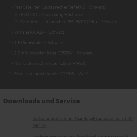
1 × Paar Satelliten-Lautsprecher Reflekt 2 – Schwarz
2 × REFLEKT 2 Abdeckung – Schwarz
2 × Satelliten-Lautsprecher REFLEKT 2 (Stk.) – Schwarz
1 × Yamaha RX-A2A – Schwarz
1 × T 10 Subwoofer – Schwarz
1 × 2,5 m Subwoofer-Kabel C3525W – Schwarz
1 × 15 m Lautsprecherkabel C2515S – Weiß
1 × 30 m Lautsprecherkabel C2530S – Weiß
Downloads und Service
D
Bedienungsanleitung: Paar Regal-Lautsprecher UL 20
Mk4 25
o
Konformitätserklärung: Paar Regal-Lautsprecher UL