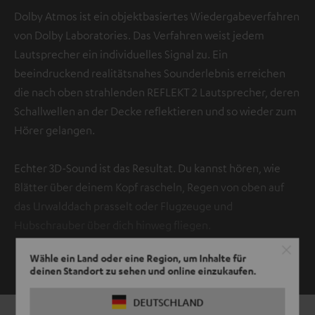
Dolby Atmos ist ein objektbasiertes Wiedergabeverfahren
von Dolby Laboratories. Das Verfahren weist jedem
Lautsprecher ein individuelles Signal zu. Ein
beeindruckend realitätsnahes Sounderlebnis erreichen
die nach oben strahlenden REFLEKT 2 Lautsprecher, deren
Schallwellen an der Decke reflektieren und so wieder zum
Hörer gelangen.
Echter 3D-Sound ist das Resultat. Du kannst hören, wie
Blätter über deinem Kopf rascheln, Regen von oben auf
das Urwalddach prasselt oder Flugzeuge und
Hubschrauber über dich hinweg fliegen.
Wähle ein Land oder eine Region, um Inhalte für
ZEIGE MIR MEHR
deinen Standort zu sehen und online einzukaufen.
DEUTSCHLAND