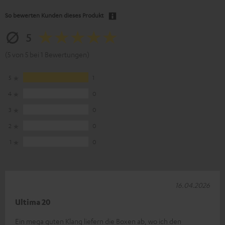
So bewerten Kunden dieses Produkt
5
(5 von 5 bei 1 Bewertungen)
5
1
4
0
3
0
2
0
1
0
16.04.2026
Ultima 20
Ein mega guten Klang liefern die Boxen ab, wo ich den