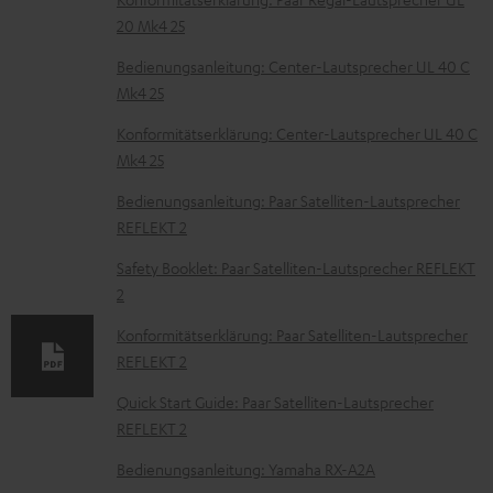
k
20 Mk4 25
u
m
Bedienungsanleitung: Center-Lautsprecher UL 40 C
Mk4 25
e
n
Konformitätserklärung: Center-Lautsprecher UL 40 C
t
Mk4 25
e
Bedienungsanleitung: Paar Satelliten-Lautsprecher
z
REFLEKT 2
u
Safety Booklet: Paar Satelliten-Lautsprecher REFLEKT
m
2
H
Konformitätserklärung: Paar Satelliten-Lautsprecher
e
REFLEKT 2
r
Quick Start Guide: Paar Satelliten-Lautsprecher
u
REFLEKT 2
n
Bedienungsanleitung: Yamaha RX-A2A