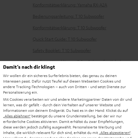
t
Konformitätserklärung: Yamaha RX-A2A
e
Bedienungsanleitung: T 10 Subwoofer
r
l
Konformitätserklärung: T 10 Subwoofer
a
Quick Start Guide: T 10 Subwoofer
d
Safety Booklet: T 10 Subwoofer
e
Konformitätserklärung: 2,5 m Subwoofer-Kabel
n
Damit‘s nach dir klingt
C3525W
Wir wollen dir ein sicheres Surferlebnis bieten, das genau zu deinen
Konformitätserklärung: 15 m Lautsprecherkabel C2515S
Interessen passt. Dafür nutzt Teufel auf diesen Webseiten Cookies und
andere Tracking-Technologien – auch von Dritten - und setzt Dienste zur
Personalisierung ein.
Mit Cookies verarbeiten wir und andere Marketingpartner Daten von dir und
lernen, was dir gefällt - durch dein Verhalten auf unserer Website und
P
Hilfe zu diesem Produkt
Informationen von deinem Endgerät. Du hast es in der Hand: Klickst du auf
„Alles ablehnen“
bestätigst du unsere Grundeinstellung, bei der wir nur
r
erforderliche Cookies aktivieren. Damit erhältst du zwar Empfehlungen,
o
diese werden jedoch zufällig ausgewählt. Personalisierte Werbung und
Inhalte, die wirklich relevant für dich sind, erhältst du mit
„Alles akzeptieren“
.
d