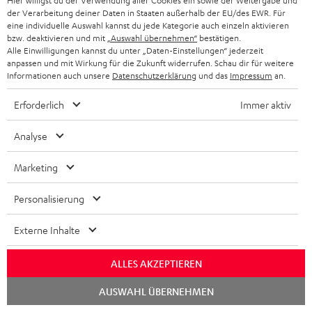
Hier willigst du der Verwendung aller Cookies ein sowie der Weitergabe und
I
der Verarbeitung deiner Daten in Staaten außerhalb der EU/des EWR. Für
Versandinfos
u
eine individuelle Auswahl kannst du jede Kategorie auch einzeln aktivieren
n
k
bzw. deaktivieren und mit
„Auswahl übernehmen“
bestätigen.
Alle Einwilligungen kannst du unter „Daten-Einstellungen“ jederzeit
f
t
anpassen und mit Wirkung für die Zukunft widerrufen. Schau dir für weitere
o
Informationen auch unsere
Datenschutzerklärung
und das
Impressum
an.
F
I
Gesetzliche Gewährleistung
r
A
Erforderlich
Immer aktiv
n
m
Q
f
Analyse
a
s
o
t
Marketing
E
Elektrogeräte Rücknahme
r
i
l
m
Personalisierung
o
e
a
n
Externe Inhalte
k
t
e
A
Audio-Lexikon: Fachbegriffe schnell erklärt
t
i
ALLES AKZEPTIEREN
n
u
r
o
z
Chat
AUSWAHL ÜBERNEHMEN
d
starten
o
n
u