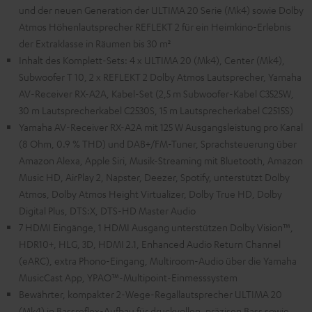
und der neuen Generation der ULTIMA 20 Serie (Mk4) sowie Dolby
Atmos Höhenlautsprecher REFLEKT 2 für ein Heimkino-Erlebnis
der Extraklasse in Räumen bis 30 m²
Inhalt des Komplett-Sets: 4 x ULTIMA 20 (Mk4), Center (Mk4),
Subwoofer T 10, 2 x REFLEKT 2 Dolby Atmos Lautsprecher, Yamaha
AV-Receiver RX-A2A, Kabel-Set (2,5 m Subwoofer-Kabel C3525W,
30 m Lautsprecherkabel C2530S, 15 m Lautsprecherkabel C2515S)
Yamaha AV-Receiver RX-A2A mit 125 W Ausgangsleistung pro Kanal
(8 Ohm, 0.9 % THD) und DAB+/FM-Tuner, Sprachsteuerung über
Amazon Alexa, Apple Siri, Musik-Streaming mit Bluetooth, Amazon
Music HD, AirPlay 2, Napster, Deezer, Spotify, unterstützt Dolby
Atmos, Dolby Atmos Height Virtualizer, Dolby True HD, Dolby
Digital Plus, DTS:X, DTS-HD Master Audio
7 HDMI Eingänge, 1 HDMI Ausgang unterstützen Dolby Vision™,
HDR10+, HLG, 3D, HDMI 2.1, Enhanced Audio Return Channel
(eARC), extra Phono-Eingang, Multiroom-Audio über die Yamaha
MusicCast App, YPAO™-Multipoint-Einmesssystem
Bewährter, kompakter 2-Wege-Regallautsprecher ULTIMA 20
(Mk4) in Bassreflex-Aufbau für druckvollen, präzisen Bass sowie