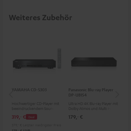
Weiteres Zubehör
YAMAHA CD-S303
Panasonic Blu-ray Player
30
DP-UB154
C2
Hochwertiger CD-Player mit
Ultra HD 4K Blu-ray Player mit
Lau
beeindruckendem Sound und
Dolby Atmos und Multi HDR-
wertiger Verarbeitung
Unterstützung inklusive
319,
€
179,
€
59
‐
‐
Deal
HDR10+ für eine überragende
Bildqualität mit lebensechten
379,
‐
€
Letzter niedrigster Preis
Kontrasten und Farben
‐
379,
€
UVP