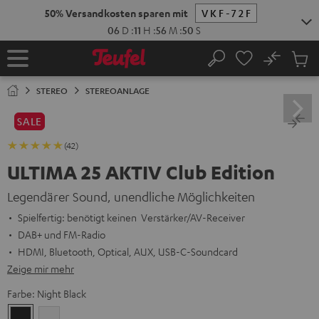
ZUM
NHALT
RINGEN
No
Abs
Startseite
Suche
Artike
im
STEREO
STEREOANLAGE
Waren
SALE
(42)
ULTIMA 25 AKTIV Club Edition
Legendärer Sound, unendliche Möglichkeiten
Spielfertig: benötigt keinen Verstärker/AV-Receiver
DAB+ und FM-Radio
HDMI, Bluetooth, Optical, AUX, USB-C-Soundcard
Zeige mir mehr
Farbe:
Night Black
Night
Pure