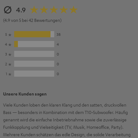
4.9
(4.9 von 5 bei 42 Bewertungen)
5
38
4
4
3
0
2
0
1
0
Unsere Kunden sagen
Viele Kunden loben den klaren Klang und den satten, druckvollen
Bass — besonders in Kombination mit dem T10‑Subwoofer. Häufig
genannt wird die einfache Inbetriebnahme sowie die zuverlässige
Funkkopplung und Vielseitigkeit (TV, Musik, Homeoffice, Party).
Mehrere Kunden schätzen das edle Design, die solide Verarbeitung