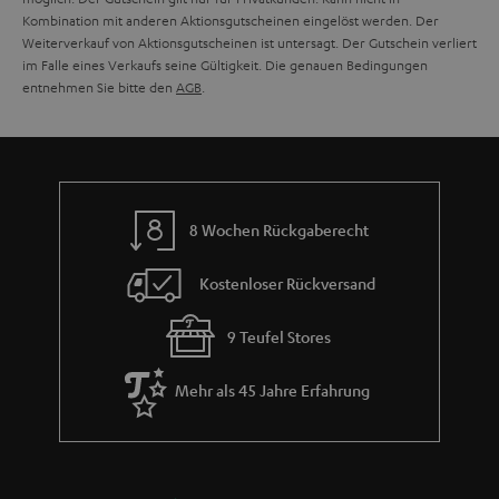
Kombination mit anderen Aktionsgutscheinen eingelöst werden. Der
e
Weiterverkauf von Aktionsgutscheinen ist untersagt. Der Gutschein verliert
im Falle eines Verkaufs seine Gültigkeit. Die genauen Bedingungen
entnehmen Sie bitte den
AGB
.
8 Wochen Rückgaberecht
Kostenloser Rückversand
9 Teufel Stores
Mehr als 45 Jahre Erfahrung