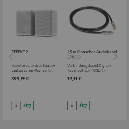
EFFEKT 2
1,5 m Optisches Audiokabel
Hi
C7515O
mit
Kabelloses, aktives Stereo-
Verbindungskabel Digital-
Hi
Lautsprecher-Paar als Rear-
Kabel optisch TOSLINK / 3,5-
unt
Speaker-Erweiterungsset für
mm-Mini-TOSLINK
wie
399,
€
19,
€
16
99
99
geeignete Teufel Systeme