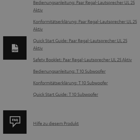
D
Bedienungsanleitung: Paar Regal-Lautsprecher UL 25
Aktiv
o
k
Konformitätserklärung: Paar Regal-Lautsprecher UL 25
Aktiv
u
m
Quick Start Guide: Paar Regal-Lautsprecher UL 25
Aktiv
e
n
Safety Booklet: Paar Regal-Lautsprecher UL 25 Aktiv
t
Bedienungsanleitung: T 10 Subwoofer
e
Konformitätserklärung: T 10 Subwoofer
z
Quick Start Guide: T 10 Subwoofer
u
m
H
P
e
Hilfe zu diesem Produkt
r
r