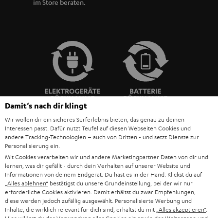
im Store beraten.
Damit‘s nach dir klingt
Wir wollen dir ein sicheres Surferlebnis bieten, das genau zu deinen
Interessen passt. Dafür nutzt Teufel auf diesen Webseiten Cookies und
BIS ZU
andere Tracking-Technologien – auch von Dritten - und setzt Dienste zur
45 €
Personalisierung ein.
Mit Cookies verarbeiten wir und andere Marketingpartner Daten von dir und
RABATT
lernen, was dir gefällt - durch dein Verhalten auf unserer Website und
Informationen von deinem Endgerät. Du hast es in der Hand: Klickst du auf
„Alles ablehnen“
bestätigst du unsere Grundeinstellung, bei der wir nur
N
Wähle deinen Gutschein!
erforderliche Cookies aktivieren. Damit erhältst du zwar Empfehlungen,
Melde dich für den Newsletter an und erhalte bis zu
e
diese werden jedoch zufällig ausgewählt. Personalisierte Werbung und
Inhalte, die wirklich relevant für dich sind, erhältst du mit
„Alles akzeptieren“
.
45 € als Dankeschön.
w