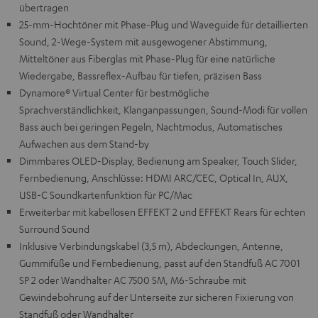
übertragen
25-mm-Hochtöner mit Phase-Plug und Waveguide für detaillierten
Sound, 2-Wege-System mit ausgewogener Abstimmung,
Mitteltöner aus Fiberglas mit Phase-Plug für eine natürliche
Wiedergabe, Bassreflex-Aufbau für tiefen, präzisen Bass
Dynamore® Virtual Center für bestmögliche
Sprachverständlichkeit, Klanganpassungen, Sound-Modi für vollen
Bass auch bei geringen Pegeln, Nachtmodus, Automatisches
Aufwachen aus dem Stand-by
Dimmbares OLED-Display, Bedienung am Speaker, Touch Slider,
Fernbedienung, Anschlüsse: HDMI ARC/CEC, Optical In, AUX,
USB-C Soundkartenfunktion für PC/Mac
Erweiterbar mit kabellosen EFFEKT 2 und EFFEKT Rears für echten
Surround Sound
Inklusive Verbindungskabel (3,5 m), Abdeckungen, Antenne,
Gummifüße und Fernbedienung, passt auf den Standfuß AC 7001
SP 2 oder Wandhalter AC 7500 SM, M6-Schraube mit
Gewindebohrung auf der Unterseite zur sicheren Fixierung von
Standfuß oder Wandhalter