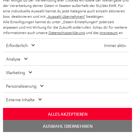
Hier willigst du der Verwendung aller Cookies ein sowie der Weitergabe und
der Verarbeitung deiner Daten in Staaten außerhalb der EU/des EWR. Für
s
eine individuelle Auswahl kannst du jede Kategorie auch einzeln aktivieren
JETZT
EMAIL
l
bzw. deaktivieren und mit
„Auswahl übernehmen“
bestätigen.
ANME
Alle Einwilligungen kannst du unter „Daten-Einstellungen“ jederzeit
WIDGET
e
anpassen und mit Wirkung für die Zukunft widerrufen. Schau dir für weitere
Informationen auch unsere
Datenschutzerklärung
und das
Impressum
an.
t
t
Erforderlich
Immer aktiv
e
Analyse
r
a
Marketing
n
Kategorien
Personalisierung
m
HEIMKINO
e
Externe Inhalte
Unternehmen
l
HEIMKINO-KOMPLETTANLAGEN
SUPPORT
ALLES AKZEPTIEREN
d
Teufel Onlineshops
SOUNDBAR
Chat
u
AUSWAHL ÜBERNEHMEN
KARRIERE
starten
DEUTSCHLAND
n