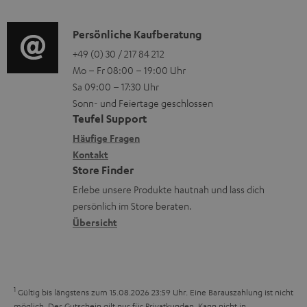
z
d
o
n
u
i
K
Persönliche Kaufberatung
g
e
m
o
o
+49 (0) 30 / 217 84 212
e
n
V
Mo – Fr 08:00 – 19:00 Uhr
-
n
r
z
e
Sa 09:00 – 17:30 Uhr
L
t
ä
u
r
Sonn- und Feiertage geschlossen
e
a
t
Teufel Support
r
s
x
k
e
Häufige Fragen
G
a
i
Kontakt
t
R
a
n
Store Finder
k
d
ü
r
d
Erlebe unsere Produkte hautnah und lass dich
o
a
c
a
persönlich im Store beraten.
n
t
k
Übersicht
n
e
n
t
n
a
i
h
e
1
Gültig bis längstens zum 15.08.2026 23:59 Uhr.
Eine Barauszahlung ist nicht
m
möglich. Der Gutschein gilt nur für Privatkunden. Kann nicht in