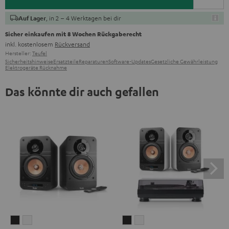
, in 2 – 4 Werktagen bei dir
Auf Lager
Sicher einkaufen mit 8 Wochen Rückgaberecht
inkl. kostenlosem
Rückversand
Hersteller:
Teufel
Sicherheitshinweise
Ersatzteile
Reparaturen
Software-Updates
Gesetzliche Gewährleistung
Elektrogeräte Rücknahme
Das könnte dir auch gefallen
ULTIMA
ULTIMA
ULTIMA
ULTIMA