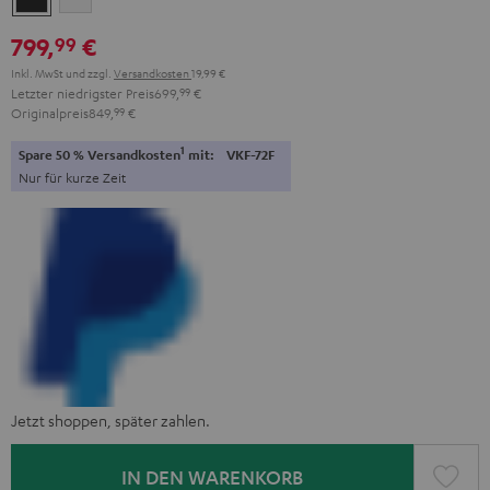
Black
White
799,
€
99
Inkl. MwSt
und zzgl.
Versandkosten
19,99 €
Letzter niedrigster Preis
699,
99
€
Originalpreis
849,
99
€
1
Spare 50 % Versandkosten
mit:
VKF-72F
Nur für kurze Zeit
Jetzt shoppen, später zahlen.
IN DEN WARENKORB