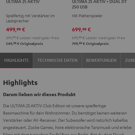
ULTIMA 25 AKTIV
ULTIMA 25 AKTIV + DUAL DT
25
25
25
25
250 USB
AKTIV
AKTIV
AKTIV
AKTIV
Spielfertig mit Verstärker im
Mit Plattenspieler
Night
Pure
+
+
Lautsprecher
Black
White
DUAL
DUAL
499,
€
699,
€
99
99
DT
DT
399,
99
€
Letzter niedrigster Preis
599,
99
€
Letzter niedrigster Preis
250
250
99
99
549,
€
Originalpreis
799,
€
Originalpreis
USB
USB
Night
Pure
HIGHLIGHTS
TECHNISCHE DATEN
BEWERTUNGEN
ZUB
Black
White
Highlights
Darum lieben wir dieses Produkt
Die ULTIMA 25 AKTIV Club Edition ist unsere spielfertige
Bassmaschine für dein Wohnzimmer. Du benötigst keinen weiteren
Verstärker oder AV-Receiver. Der Subwoofer wird natürlich kabellos
angesteuert. Zocke Games, höre elektronische Tanzmusik und erlebe
Filme mit dem typischen Teufel Bass aus Berlin. Bist du dem Druck