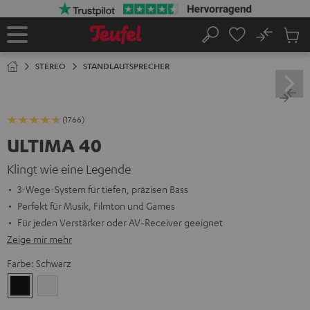
ZUM
NHALT
RINGEN
No
Abs
Startseite
Suche
Artike
im
STEREO
STANDLAUTSPRECHER
Waren
(1766)
ULTIMA 40
Klingt wie eine Legende
3-Wege-System für tiefen, präzisen Bass
Perfekt für Musik, Filmton und Games
Für jeden Verstärker oder AV-Receiver geeignet
Zeige mir mehr
Farbe:
Schwarz
Schwarz
Weiß