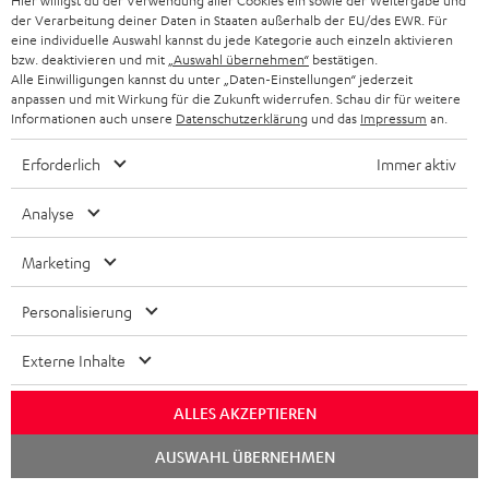
Hier willigst du der Verwendung aller Cookies ein sowie der Weitergabe und
der Verarbeitung deiner Daten in Staaten außerhalb der EU/des EWR. Für
Bitte prüfe, ob benötigte Verbindungskabel im
eine individuelle Auswahl kannst du jede Kategorie auch einzeln aktivieren
Lieferumfang enthalten sind.
bzw. deaktivieren und mit
„Auswahl übernehmen“
bestätigen.
Alle Einwilligungen kannst du unter „Daten-Einstellungen“ jederzeit
anpassen und mit Wirkung für die Zukunft widerrufen. Schau dir für weitere
Informationen auch unsere
Datenschutzerklärung
und das
Impressum
an.
Erforderlich
Immer aktiv
Analyse
Marketing
Personalisierung
DENON DRA-900H
15 m Lautsprecherkabel
C2515S
Externe Inhalte
2.2-Stereo-AV-Netzwerk-
Lautsprecherkabel 2 x 2,5 mm²
Receiver der Spitzenklasse mit
ALLES AKZEPTIEREN
145 Watt pro Kanal an 6 Ohm,
666,
€
34,
€
‐
99
Deal
USB-Playback sowie weitere
Chat
analoge und digitale
AUSWAHL ÜBERNEHMEN
899,
‐
€
Letzter niedrigster Preis
starten
Eingänge, 6 HDMI-Eingänge
‐
899,
€
UVP
und 1 HDMI Ausgang mit