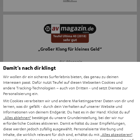
„Großer Klang für kleines Geld“
AV-Magazin
Damit‘s nach dir klingt
31.10.2018
Wir wollen dir ein sicheres Surferlebnis bieten, das genau zu deinen
Mehr...
Interessen passt. Dafür nutzt Teufel auf diesen Webseiten Cookies und
andere Tracking-Technologien – auch von Dritten - und setzt Dienste zur
Personalisierung ein.
Mit Cookies verarbeiten wir und andere Marketingpartner Daten von dir und
lernen, was dir gefällt - durch dein Verhalten auf unserer Website und
Zubehör
Informationen von deinem Endgerät. Du hast es in der Hand: Klickst du auf
„Alles ablehnen“
bestätigst du unsere Grundeinstellung, bei der wir nur
erforderliche Cookies aktivieren. Damit erhältst du zwar Empfehlungen,
diese werden jedoch zufällig ausgewählt. Personalisierte Werbung und
Notwendiges Zubehör
Inhalte, die wirklich relevant für dich sind, erhältst du mit
„Alles akzeptieren“
.