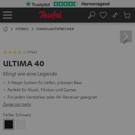
ZUM
NHALT
RINGEN
No
Abs
Startseite
Suche
Artike
im
STEREO
STANDLAUTSPRECHER
Waren
(1766)
ULTIMA 40
Klingt wie eine Legende
3-Wege-System für tiefen, präzisen Bass
Perfekt für Musik, Filmton und Games
Für jeden Verstärker oder AV-Receiver geeignet
Zeige mir mehr
Farbe:
Schwarz
Schwarz
Weiß