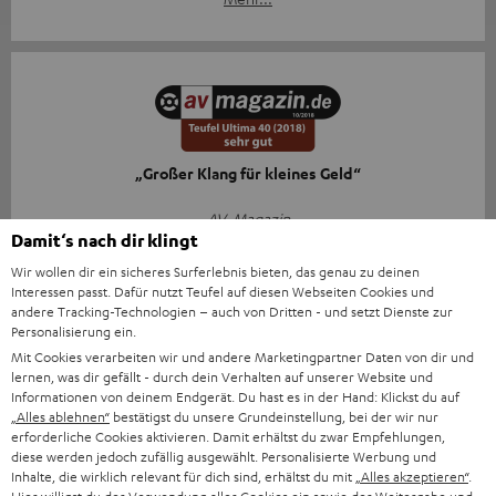
„Großer Klang für kleines Geld“
AV-Magazin
Damit‘s nach dir klingt
31.10.2018
Wir wollen dir ein sicheres Surferlebnis bieten, das genau zu deinen
Mehr...
Interessen passt. Dafür nutzt Teufel auf diesen Webseiten Cookies und
andere Tracking-Technologien – auch von Dritten - und setzt Dienste zur
Personalisierung ein.
Mit Cookies verarbeiten wir und andere Marketingpartner Daten von dir und
lernen, was dir gefällt - durch dein Verhalten auf unserer Website und
Zubehör
Informationen von deinem Endgerät. Du hast es in der Hand: Klickst du auf
„Alles ablehnen“
bestätigst du unsere Grundeinstellung, bei der wir nur
erforderliche Cookies aktivieren. Damit erhältst du zwar Empfehlungen,
diese werden jedoch zufällig ausgewählt. Personalisierte Werbung und
Notwendiges Zubehör
Inhalte, die wirklich relevant für dich sind, erhältst du mit
„Alles akzeptieren“
.