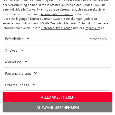
Hier willigst du der Verwendung aller Cookies ein sowie der Weitergabe und
der Verarbeitung deiner Daten in Staaten außerhalb der EU/des EWR. Für
Bitte prüfe, ob benötigte Verbindungskabel im
eine individuelle Auswahl kannst du jede Kategorie auch einzeln aktivieren
Lieferumfang enthalten sind.
bzw. deaktivieren und mit
„Auswahl übernehmen“
bestätigen.
Alle Einwilligungen kannst du unter „Daten-Einstellungen“ jederzeit
anpassen und mit Wirkung für die Zukunft widerrufen. Schau dir für weitere
Informationen auch unsere
Datenschutzerklärung
und das
Impressum
an.
Erforderlich
Immer aktiv
Analyse
Marketing
Personalisierung
DENON DRA-900H
15 m Lautsprecherkabel
C2515S
Externe Inhalte
2.2-Stereo-AV-Netzwerk-
Lautsprecherkabel 2 x 2,5 mm²
Receiver der Spitzenklasse mit
ALLES AKZEPTIEREN
145 Watt pro Kanal an 6 Ohm,
666,
€
34,
€
‐
99
Deal
USB-Playback sowie weitere
Chat
analoge und digitale
AUSWAHL ÜBERNEHMEN
899,
‐
€
Letzter niedrigster Preis
starten
Eingänge, 6 HDMI-Eingänge
‐
899,
€
UVP
und 1 HDMI Ausgang mit