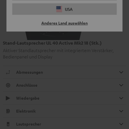
USA
Anderes Land auswählen
Stand-Lautsprecher UL 40 Active Mk2 18 (Stk.)
Aktiver Standlautsprecher mit integriertem Verstärker,
Bedienpanel und Display
Abmessungen
Anschlüsse
Wiedergabe
Elektronik
Lautsprecher