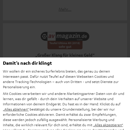
Mehr...
„Großer Klang für kleines Geld“
Damit‘s nach dir klingt
AV-Magazin
Wir wollen dir ein sicheres Surferlebnis bieten, das genau zu deinen
31.10.2018
Interessen passt. Dafür nutzt Teufel auf diesen Webseiten Cookies und
andere Tracking-Technologien – auch von Dritten - und setzt Dienste zur
Mehr...
Personalisierung ein.
Mit Cookies verarbeiten wir und andere Marketingpartner Daten von dir und
lernen, was dir gefällt - durch dein Verhalten auf unserer Website und
Informationen von deinem Endgerät. Du hast es in der Hand: Klickst du auf
„Alles ablehnen“
bestätigst du unsere Grundeinstellung, bei der wir nur
Zubehör
erforderliche Cookies aktivieren. Damit erhältst du zwar Empfehlungen,
diese werden jedoch zufällig ausgewählt. Personalisierte Werbung und
Inhalte, die wirklich relevant für dich sind, erhältst du mit
„Alles akzeptieren“
.