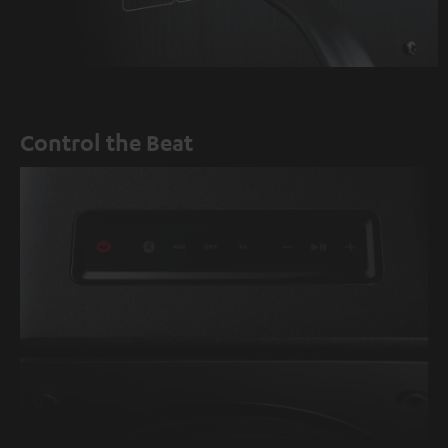
Control the Beat
EIN/AUS
Bluetooth
AUX
Optisch
TV
Lautstärke
Play/Pause
Lautstärke
via
verringern
erhöhen
HDMI