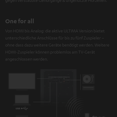
gegen verstaubte Gehörgänge & ungenutzte Hörzellen.
Datenschutzerklärung unter I zu finden
.
One for all
Von HDMI bis Analog: die aktive ULTIMA Version bietet
unterschiedliche Anschlüsse für bis zu fünf Zuspieler –
ohne dass dazu weitere Geräte benötigt werden. Weitere
HDMI-Zuspieler können problemlos am TV-Gerät
angeschlossen werden.