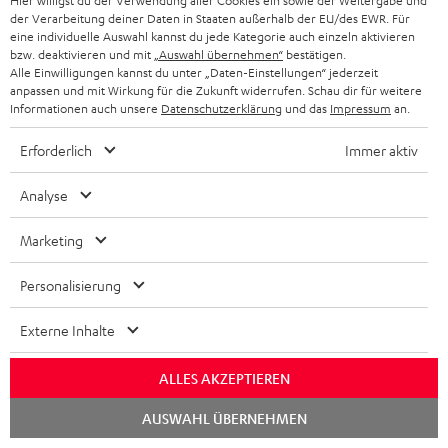
Hier willigst du der Verwendung aller Cookies ein sowie der Weitergabe und
Notwendiges Zubehör ist im Lieferumfang
der Verarbeitung deiner Daten in Staaten außerhalb der EU/des EWR. Für
eine individuelle Auswahl kannst du jede Kategorie auch einzeln aktivieren
enthalten.
bzw. deaktivieren und mit
„Auswahl übernehmen“
bestätigen.
Alle Einwilligungen kannst du unter „Daten-Einstellungen“ jederzeit
anpassen und mit Wirkung für die Zukunft widerrufen. Schau dir für weitere
Weiteres Zubehör
Informationen auch unsere
Datenschutzerklärung
und das
Impressum
an.
Erforderlich
Immer aktiv
Analyse
Marketing
Personalisierung
Externe Inhalte
EFFEKT 2
Panasonic Blu-ray Player
Hi
DP-UB154
mit
ALLES AKZEPTIEREN
Kabelloses, aktives Stereo-
Ultra HD 4K Blu-ray Player mit
Hi
Lautsprecher-Paar als Rear-
Dolby Atmos und Multi HDR-
unt
Chat
AUSWAHL ÜBERNEHMEN
Speaker-Erweiterungsset für
Unterstützung inklusive
wie
starten
399,
€
179,
€
16
99
‐
geeignete Teufel Systeme
HDR10+ für eine überragende