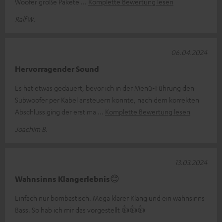
Woofer große Pakete
Komplette Bewertung lesen
Ralf W.
06.04.2024
Hervorragender Sound
Es hat etwas gedauert, bevor ich in der Menü-Führung den
Subwoofer per Kabel ansteuern konnte, nach dem korrekten
Abschluss ging der erst ma
Komplette Bewertung lesen
Joachim B.
13.03.2024
Wahnsinns Klangerlebnis😊
Einfach nur bombastisch. Mega klarer Klang und ein wahnsinns
Bass. So hab ich mir das vorgestellt 👍👍👍