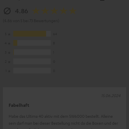
4.86
(4.86 von 5 bei 73 Bewertungen)
5
64
4
8
3
1
2
0
1
0
15.06.2024
Fabelhaft
Habe das Ultima 40 aktiv mit dem SW6000 bestellt. Alleine
sein darf man bei dieser Bestellung nicht da die Boxen und der