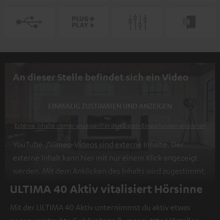
An dieser Stelle befindet sich ein Video
EINMALIG ZUSTIMMEN UND ANZEIGEN
Externe Inhalte immer anzeigen? In den Daten‑Einstellungen aktivieren
YouTube-/Vimeo-Videos sind externe Inhalte. Der
externe Inhalt kann hier mit nur einem Klick angezeigt
werden. Mit dem Anklicken des Inhalts wird zugestimmt,
dass externe Inhalte angezeigt werden. Dabei können
ULTIMA 40 Aktiv vitalisiert Hörsinne
personenbezogene Daten an Drittplattformen
Mit der ULTIMA 40 Aktiv unternimmst du aktiv etwas
übermittelt werden.
Weitere Informationen sind in der