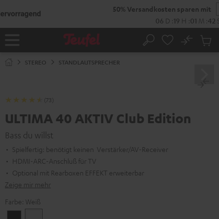
ZUM
NHALT
RINGEN
No
Abs
Startseite
Suche
Artike
im
STEREO
STANDLAUTSPRECHER
Waren
(73)
ULTIMA 40 AKTIV Club Edition
Bass du willst
Spielfertig: benötigt keinen Verstärker/AV-Receiver
HDMI-ARC-Anschluß für TV
Optional mit Rearboxen EFFEKT erweiterbar
Zeige mir mehr
Farbe:
Weiß
Schwarz
Weiß