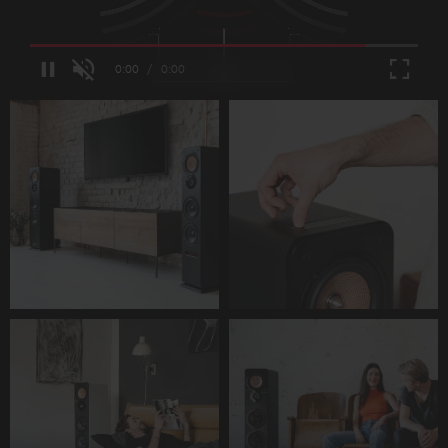
Loaded
:
100.00%
/
Unmute