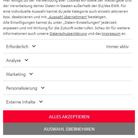
e
Hier willigst du der Verwendung aller Cookies ein sowie der Weitergabe und
Konformitätserklärung: 15 m Lautsprecherkabel C2515S
der Verarbeitung deiner Daten in Staaten außerhalb der EU/des EWR. Für
n
eine individuelle Auswahl kannst du jede Kategorie auch einzeln aktivieren
bzw. deaktivieren und mit
„Auswahl übernehmen“
bestätigen.
t
Alle Einwilligungen kannst du unter „Daten-Einstellungen“ jederzeit
e
anpassen und mit Wirkung für die Zukunft widerrufen. Schau dir für weitere
P
Hilfe zu diesem Produkt
Informationen auch unsere
Datenschutzerklärung
und das
Impressum
an.
z
r
u
Erforderlich
Immer aktiv
o
m
d
Analyse
H
I
Versandinfos
u
e
Marketing
n
k
r
f
t
Personalisierung
u
o
F
n
I
Externe Inhalte
Gesetzliche Gewährleistung
r
A
t
n
m
Q
ALLES AKZEPTIEREN
e
f
a
s
Chat
r
o
AUSWAHL ÜBERNEHMEN
t
starten
E
Elektrogeräte Rücknahme