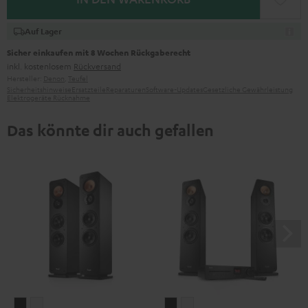
Auf Lager
Sicher einkaufen mit 8 Wochen Rückgaberecht
inkl. kostenlosem
Rückversand
Hersteller:
Denon
,
Teufel
Sicherheitshinweise
Ersatzteile
Reparaturen
Software-Updates
Gesetzliche Gewährleistung
Elektrogeräte Rücknahme
Das könnte dir auch gefallen
ULTIMA
ULTIMA
ULTIMA
ULTIMA