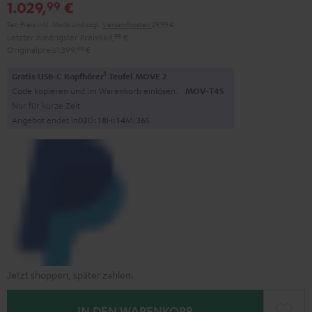
1.029,
€
99
Set-Preis inkl. MwSt
und zzgl.
Versandkosten
29,99 €
Letzter niedrigster Preis
969,
99
€
Originalpreis
1.399,
99
€
1
Gratis USB-C Kopfhörer
Teufel MOVE 2
Code kopieren und im Warenkorb einlösen.
MOV-T4S
Nur für kurze Zeit
Angebot endet in
0
2
D
:
1
8
H
:
1
4
M
:
3
6
S
Jetzt shoppen, später zahlen.
IN DEN WARENKORB