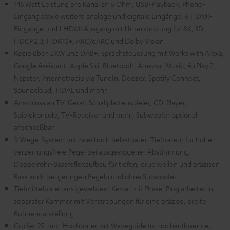
145 Watt Leistung pro Kanal an 6 Ohm, USB-Playback, Phono-
Eingang sowie weitere analoge und digitale Eingänge, 6 HDMI-
Eingänge und 1 HDMI Ausgang mit Unterstützung für 8K, 3D,
HDCP 2.3, HDR10+, ARC/eARC und Dolby Vision
Radio über UKW und DAB+, Sprachsteuerung mit Works with Alexa,
Google Assistant, Apple Siri, Bluetooth, Amazon Music, AirPlay 2,
Napster, Internetradio via TuneIn, Deezer, Spotify Connect,
Soundcloud, TIDAL und mehr
Anschluss an TV-Gerät, Schallplattenspieler, CD-Player,
Spielekonsole, TV-Receiver und mehr, Subwoofer optional
anschließbar
3-Wege-System mit zwei hoch belastbaren Tieftönern für hohe,
verzerrungsfreie Pegel bei ausgewogener Abstimmung,
Doppelrohr-Bassreflexaufbau für tiefen, druckvollen und präzisen
Bass auch bei geringen Pegeln und ohne Subwoofer
Tiefmitteltöner aus gewebtem Kevlar mit Phase-Plug arbeitet in
separater Kammer mit Verstrebungen für eine präzise, breite
Bühnendarstellung
Großer 25-mm-Hochtöner mit Waveguide für hochauflösende,