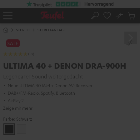
ZUM
NHALT
RINGEN
No
Abs
Startseite
Suche
Artike
im
STEREO
STEREOANLAGE
Waren
SALE
(18)
ULTIMA 40 + DENON DRA-900H
Legendärer Sound weitergedacht
Neue ULTIMA 40 Mk4 + Denon AV-Receiver
DAB+/FM-Radio, Spotify, Bluetooth
AirPlay 2
Zeige mir mehr
Farbe:
Schwarz
Schwarz
Weiß