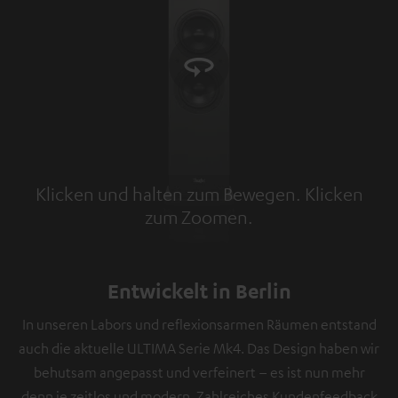
Klicken und halten zum Bewegen. Klicken
zum Zoomen.
Tap to zoom
Entwickelt in Berlin
In unseren Labors und reflexionsarmen Räumen entstand
auch die aktuelle ULTIMA Serie Mk4. Das Design haben wir
behutsam angepasst und verfeinert – es ist nun mehr
denn je zeitlos und modern. Zahlreiches Kundenfeedback