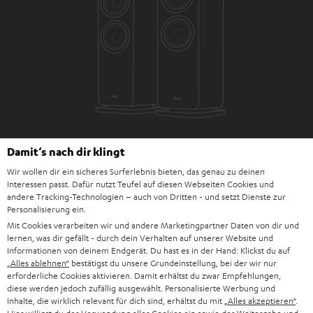
Damit‘s nach dir klingt
Downloads und Service
Wir wollen dir ein sicheres Surferlebnis bieten, das genau zu deinen
Interessen passt. Dafür nutzt Teufel auf diesen Webseiten Cookies und
andere Tracking-Technologien – auch von Dritten - und setzt Dienste zur
D
Bedienungsanleitung: DENON DRA-900H
Personalisierung ein.
Mit Cookies verarbeiten wir und andere Marketingpartner Daten von dir und
o
Bedienungsanleitung: Stand-Lautsprecher UL 40 Mk4
lernen, was dir gefällt - durch dein Verhalten auf unserer Website und
k
25 (Stk.)
Informationen von deinem Endgerät. Du hast es in der Hand: Klickst du auf
„Alles ablehnen“
bestätigst du unsere Grundeinstellung, bei der wir nur
u
Konformitätserklärung: Stand-Lautsprecher UL 40
erforderliche Cookies aktivieren. Damit erhältst du zwar Empfehlungen,
diese werden jedoch zufällig ausgewählt. Personalisierte Werbung und
m
Mk4 25 (Stk.)
Inhalte, die wirklich relevant für dich sind, erhältst du mit
„Alles akzeptieren“
.