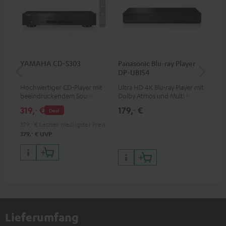
YAMAHA CD-S303
Panasonic Blu-ray Player
Hi
DP-UB154
mit
Hochwertiger CD-Player mit
Ultra HD 4K Blu-ray Player mit
Hi
beeindruckendem Sound und
Dolby Atmos und Multi HDR-
unt
wertiger Verarbeitung
Unterstützung inklusive
wie
319,
€
179,
€
16
‐
‐
Deal
HDR10+ für eine überragende
Bildqualität mit lebensechten
379,
‐
€
Letzter niedrigster Preis
Kontrasten und Farben
‐
379,
€
UVP
Lieferumfang