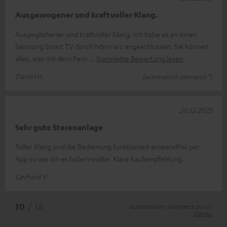
Ausgewogener und kraftvoller Klang.
Ausgeglichener und kraftvoller Klang. Ich habe es an einen
Samsung Smart TV durch hdmi-arc angeschlossen. Sie können
alles, was mit dem Fern
Komplette Bewertung lesen
Daniel H.
(automatisch übersetzt *)
20.12.2025
Sehr gute Stereoanlage
Toller Klang und die Bedienung funktioniert einwandfrei per
App so wie ich es haben wollte. Klare Kaufempfehlung.
Gerhard V.
*
10
/ 18
automatisiert übersetzt durch
DeepL