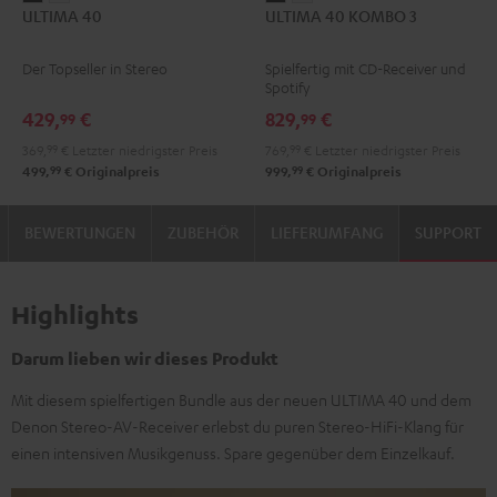
ULTIMA 40
ULTIMA 40 KOMBO 3
40
40
40
40
Schwarz
Weiß
KOMBO
KOMBO
Der Topseller in Stereo
Spielfertig mit CD-Receiver und
3
3
Spotify
Schwarz
Weiß
429,
€
829,
€
99
99
369,
99
€
Letzter niedrigster Preis
769,
99
€
Letzter niedrigster Preis
99
99
499,
€
Originalpreis
999,
€
Originalpreis
BEWERTUNGEN
ZUBEHÖR
LIEFERUMFANG
SUPPORT
Highlights
Darum lieben wir dieses Produkt
Mit diesem spielfertigen Bundle aus der neuen ULTIMA 40 und dem
Denon Stereo-AV-Receiver erlebst du puren Stereo-HiFi-Klang für
einen intensiven Musikgenuss. Spare gegenüber dem Einzelkauf.