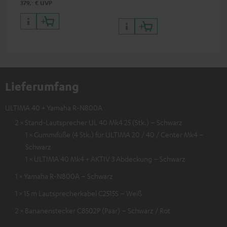
‐
379,
€
UVP
Lieferumfang
ULTIMA 40 + Yamaha R-N800A
2 × Stand-Lautsprecher UL 40 Mk4 25 (Stk.) – Schwarz
1 × Gummifüße (4 Stk.) für ULTIMA 20 / 40 / Center Mk4 –
Schwarz
1 × ULTIMA 40 Mk4 + AKTIV 3 Abdeckung – Schwarz
1 × Yamaha R-N800A – Schwarz
1 × 15 m Lautsprecherkabel C2515S – Weiß
2 × Bananenstecker C8502P (Paar) – Schwarz / Rot