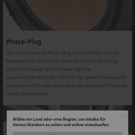
Phase-Plug
Der mittig sitzende Phase-Plug im Mitteltöner ist eine
Besonderheit der ULTIMA-Serie. Er verteilt den Klang
optimal und sorgt für eine bestmögliche
Sprachverständlichkeit. Höre mit der ganzen Familie und
verstehe einfach alles, auch wenn du mal weiter links oder
rechts sitzen musst.
Wähle ein Land oder eine Region, um Inhalte für
deinen Standort zu sehen und online einzukaufen.