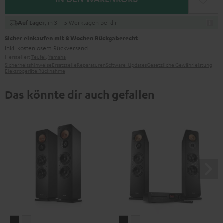
, in 3 – 5 Werktagen bei dir
Auf Lager
Sicher einkaufen mit 8 Wochen Rückgaberecht
inkl. kostenlosem
Rückversand
Hersteller:
Teufel
,
Yamaha
Sicherheitshinweise
Ersatzteile
Reparaturen
Software-Updates
Gesetzliche Gewährleistung
Elektrogeräte Rücknahme
Das könnte dir auch gefallen
ULTIMA
ULTIMA
ULTIMA
ULTIMA