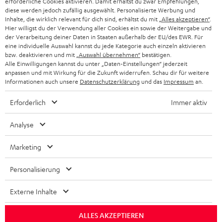
V
erforderliche Cookies aktivieren. Damit erhältst du zwar Empfehlungen,
Mo – Fr 08:00 – 19:00 Uhr
-
n
r
diese werden jedoch zufällig ausgewählt. Personalisierte Werbung und
z
e
Sa 09:00 – 17:30 Uhr
Inhalte, die wirklich relevant für dich sind, erhältst du mit
„Alles akzeptieren“
.
L
t
ä
u
r
Sonn- und Feiertage geschlossen
Hier willigst du der Verwendung aller Cookies ein sowie der Weitergabe und
e
a
der Verarbeitung deiner Daten in Staaten außerhalb der EU/des EWR. Für
t
Teufel Support
r
s
eine individuelle Auswahl kannst du jede Kategorie auch einzeln aktivieren
x
k
e
Häufige Fragen
bzw. deaktivieren und mit
„Auswahl übernehmen“
bestätigen.
G
a
Alle Einwilligungen kannst du unter „Daten-Einstellungen“ jederzeit
i
Kontakt
t
R
a
n
anpassen und mit Wirkung für die Zukunft widerrufen. Schau dir für weitere
Store Finder
k
d
Informationen auch unsere
Datenschutzerklärung
und das
Impressum
an.
ü
r
d
Erlebe unsere Produkte hautnah und lass dich
o
a
c
a
Erforderlich
Immer aktiv
persönlich im Store beraten.
n
t
k
Übersicht
n
Analyse
e
n
t
n
a
i
Marketing
h
e
1
Gültig bis 08.08.2026, 23:59 Uhr. Gratis Move 2 ab einem
Personalisierung
m
Mindesteinkaufswert von 300 EUR. Gültig nur beim Kauf ausgewählter
Produkte bzw. für Bestellungen mit teilnahmeberechtigten Produkten.
e
Externe Inhalte
Ausgenommen sind Produkte von Drittanbietern (Third-Party-Produkte).
Nicht gültig für bereits getätigte Käufe. Keine Barauszahlung. Nur für
Privatkunden. Nicht mit anderen Aktionsgutscheinen kombinierbar. Der
ALLES AKZEPTIEREN