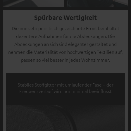
Spürbare Wertigkeit
Die nun sehr puristisch gezeichnete Front beinhaltet
dezentere Aufnahmen für die Abdeckungen. Die
Abdeckungen an sich sind eleganter gestaltet und
nehmen die Materialität von hochwertigen Textilien auf,
passen so viel besser in jedes Wohnzimmer.
Stabiles Stoffgitter mit umlaufender Fase – der
Frequenzverlauf wird nur minimal beeinflusst