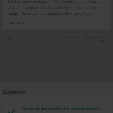
Schönes Lautsprecherpaar. In Kombination mit dem Yamaha
Verstärker schon eine Wucht. Allerdings fehlt es mir noch ein
wenig an Bässe um rich
Komplette Bewertung lesen
Andreas H.
*
2
/ 2
automatisiert übersetzt durch
DeepL
Zubehör
Notwendiges Zubehör ist im Lieferumfang