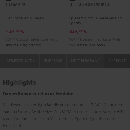
ULTIMA 40
ULTIMA 40 KOMBO 3
40
40
40
40
Schwarz
Weiß
KOMBO
KOMBO
Der Topseller in Stereo
Spielfertig mit CD-Receiver und
3
3
Spotify
Schwarz
Weiß
429,
€
829,
€
99
99
369,
99
€
Letzter niedrigster Preis
769,
99
€
Letzter niedrigster Preis
99
99
499,
€
Originalpreis
999,
€
Originalpreis
BEWERTUNGEN
ZUBEHÖR
LIEFERUMFANG
SUPPORT
Highlights
Darum lieben wir dieses Produkt
Mit diesem spielfertigen Bundle aus der neuen ULTIMA 40 und dem
Yamaha Stereo-AV-Receiver R-N800A erlebst du puren Stereo-HiFi-
Klang für einen intensiven Musikgenuss. Spare gegenüber dem
Einzelkauf.