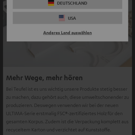
DEUTSCHLAND
USA
Anderes Land auswählen
Mehr Wege, mehr hören
Bei Teufel ist es uns wichtig unsere Produkte stetig besser
zu machen, dazu gehört auch, diese umweltschonender zu
produzieren. Deswegen verwenden wir bei der neuen
ULTIMA-Serie erstmalig FSC®-zertifiziertes Holz für den
gesamten Korpus. Zudem ist die Verpackung komplett aus
recyceltem Karton und verzichtet auf Kunststoffe.