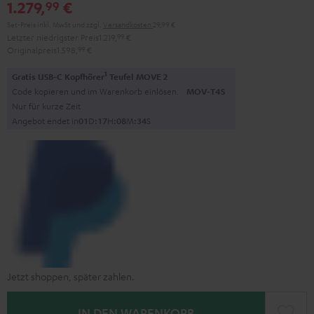
1.279,
€
99
Set-Preis inkl. MwSt
und zzgl.
Versandkosten
29,99 €
Letzter niedrigster Preis
1.219,
99
€
Originalpreis
1.598,
99
€
1
Gratis USB-C Kopfhörer
Teufel MOVE 2
Code kopieren und im Warenkorb einlösen.
MOV-T4S
Nur für kurze Zeit
Angebot endet in
0
1
D
:
1
7
H
:
0
8
M
:
3
3
S
Jetzt shoppen, später zahlen.
IN DEN WARENKORB