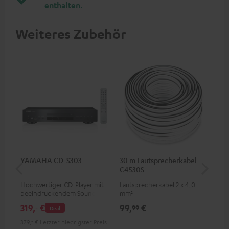
enthalten.
Weiteres Zubehör
YAMAHA CD-S303
30 m Lautsprecherkabel
30
C4530S
C2
Hochwertiger CD-Player mit
Lautsprecherkabel 2 x 4,0
Lau
beeindruckendem Sound und
mm²
wertiger Verarbeitung
319,
€
99,
€
59
‐
99
Deal
379,
‐
€
Letzter niedrigster Preis