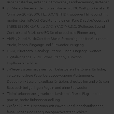
Bananenstecker, Antenne, Stromkabel, Fernbedienung, Batterien
2.1-Stereo-Receiver der Spitzenklasse mit 100 Watt pro Kanal an 8
Ohm (bei 20 - 20000 Hz, 0.07 % THD), sauberer HiFi-Sound mit
modernster ToP-ART-Struktur und einem Pure Direct-Modus, ESS
SABRE ES9010K2M Ultra DAC, YPAO™-R.S.C. (Reflected Sound
Control) und Präzisions-EQ für eine optimale Einmessung
AirPlay 2 und MusicCast fürs Music-Streaming und für Multiroom-
Audio, Phono-Eingänge und Subwoofer-Ausgang
DAB+, Bluetooth, 4 analoge Stereo-Cinch-Eingänge, weitere
Digitaleingänge, Auto-Power-Standby-Funktion,
Kopfhöreranschluss
3-Wege-System mit zwei hoch belastbaren Tieftönern für hohe,
verzerrungsfreie Pegel bei ausgewogener Abstimmung,
Doppelrohr-Bassreflexaufbau für tiefen, druckvollen und präzisen
Bass auch bei geringen Pegeln und ohne Subwoofer
Tiefmitteltöner aus gewebtem Kevlar mit Phase-Plug für eine
präzise, breite Bühnendarstellung
Großer 25-mm-Hochtöner mit Waveguide für hochauflösende,
feine Höhen und sehr guter Sprachverständlichkeit