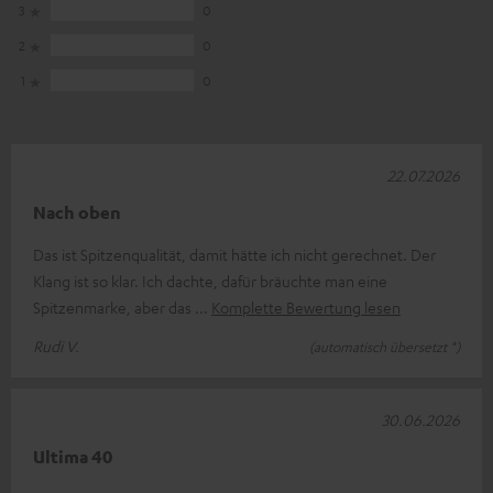
3
0
2
0
1
0
22.07.2026
Nach oben
Das ist Spitzenqualität, damit hätte ich nicht gerechnet. Der
Klang ist so klar. Ich dachte, dafür bräuchte man eine
Spitzenmarke, aber das
Komplette Bewertung lesen
Rudi V.
(automatisch übersetzt *)
30.06.2026
Ultima 40