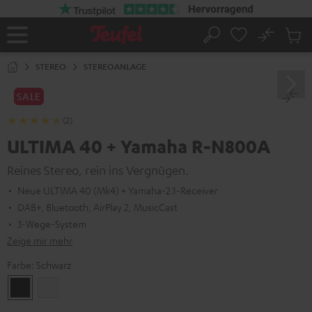
ZUM
NHALT
RINGEN
No
Abs
Startseite
Suche
Artike
im
STEREO
STEREOANLAGE
Waren
SALE
(2)
ULTIMA 40 + Yamaha R-N800A
Reines Stereo, rein ins Vergnügen.
Neue ULTIMA 40 (Mk4) + Yamaha-2.1-Receiver
DAB+, Bluetooth, AirPlay 2, MusicCast
3-Wege-System
Zeige mir mehr
Farbe:
Schwarz
Schwarz
Weiß