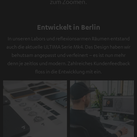
zum Zoomen.
Tap to zoom
Entwickelt in Berlin
In unseren Labors und reflexionsarmen Räumen entstand
auch die aktuelle ULTIMA Serie Mk4. Das Design haben wir
behutsam angepasst und verfeinert – es ist nun mehr
denn je zeitlos und modern. Zahlreiches Kundenfeedback
floss in die Entwicklung mit ein.