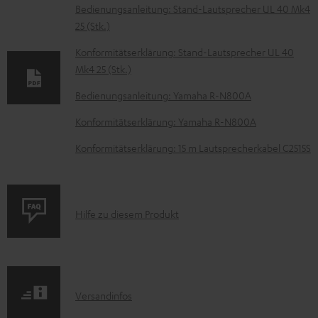
D
Bedienungsanleitung: Stand-Lautsprecher UL 40 Mk4
25 (Stk.)
o
k
Konformitätserklärung: Stand-Lautsprecher UL 40
Mk4 25 (Stk.)
u
m
Bedienungsanleitung: Yamaha R-N800A
e
Konformitätserklärung: Yamaha R-N800A
n
Konformitätserklärung: 15 m Lautsprecherkabel C2515S
t
e
z
P
Hilfe zu diesem Produkt
u
r
m
o
H
d
e
I
Versandinfos
u
r
n