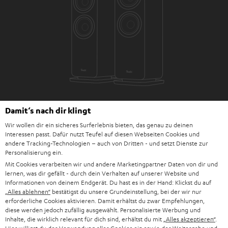
Damit‘s nach dir klingt
Downloads und Service
Wir wollen dir ein sicheres Surferlebnis bieten, das genau zu deinen
Interessen passt. Dafür nutzt Teufel auf diesen Webseiten Cookies und
andere Tracking-Technologien – auch von Dritten - und setzt Dienste zur
D
Bedienungsanleitung: DENON DRA-900H
Personalisierung ein.
Mit Cookies verarbeiten wir und andere Marketingpartner Daten von dir und
o
Bedienungsanleitung: Stand-Lautsprecher UL 40 Mk4
lernen, was dir gefällt - durch dein Verhalten auf unserer Website und
k
25 (Stk.)
Informationen von deinem Endgerät. Du hast es in der Hand: Klickst du auf
„Alles ablehnen“
bestätigst du unsere Grundeinstellung, bei der wir nur
u
Konformitätserklärung: Stand-Lautsprecher UL 40
erforderliche Cookies aktivieren. Damit erhältst du zwar Empfehlungen,
diese werden jedoch zufällig ausgewählt. Personalisierte Werbung und
m
Mk4 25 (Stk.)
Inhalte, die wirklich relevant für dich sind, erhältst du mit
„Alles akzeptieren“
.