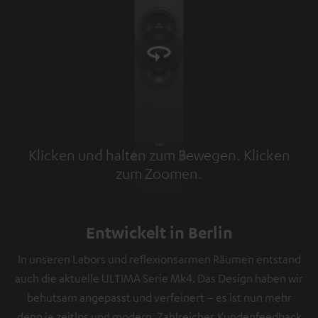
Klicken und halten zum Bewegen. Klicken
zum Zoomen.
Tap to zoom
Entwickelt in Berlin
In unseren Labors und reflexionsarmen Räumen entstand
auch die aktuelle ULTIMA Serie Mk4. Das Design haben wir
behutsam angepasst und verfeinert – es ist nun mehr
denn je zeitlos und modern. Zahlreiches Kundenfeedback