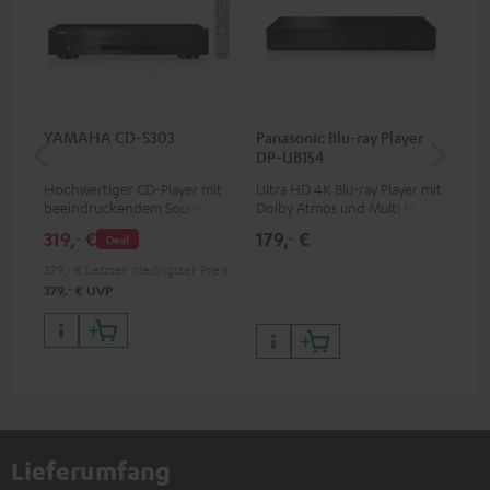
YAMAHA CD-S303
Panasonic Blu-ray Player
Hi
DP-UB154
mit
Hochwertiger CD-Player mit
Ultra HD 4K Blu-ray Player mit
Hi
beeindruckendem Sound und
Dolby Atmos und Multi HDR-
unt
wertiger Verarbeitung
Unterstützung inklusive
wie
319,
€
179,
€
16
‐
‐
Deal
HDR10+ für eine überragende
Bildqualität mit lebensechten
379,
‐
€
Letzter niedrigster Preis
Kontrasten und Farben
‐
379,
€
UVP
Lieferumfang