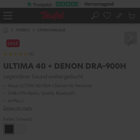
ZUM
NHALT
RINGEN
No
Abs
Startseite
Suche
Artike
im
STEREO
STEREOANLAGE
Waren
SALE
(18)
ULTIMA 40 + DENON DRA-900H
Legendärer Sound weitergedacht
Neue ULTIMA 40 Mk4 + Denon AV-Receiver
DAB+/FM-Radio, Spotify, Bluetooth
AirPlay 2
Zeige mir mehr
Farbe:
Schwarz
Schwarz
Weiß