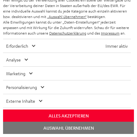
e
Hier willigst du der Verwendung aller Cookies ein sowie der Weitergabe und
Konformitätserklärung: 15 m Lautsprecherkabel C2515S
der Verarbeitung deiner Daten in Staaten außerhalb der EU/des EWR. Für
n
eine individuelle Auswahl kannst du jede Kategorie auch einzeln aktivieren
bzw. deaktivieren und mit
„Auswahl übernehmen“
bestätigen.
t
Alle Einwilligungen kannst du unter „Daten-Einstellungen“ jederzeit
e
anpassen und mit Wirkung für die Zukunft widerrufen. Schau dir für weitere
P
Hilfe zu diesem Produkt
Informationen auch unsere
Datenschutzerklärung
und das
Impressum
an.
z
r
u
Erforderlich
Immer aktiv
o
m
d
Analyse
H
I
Versandinfos
u
e
Marketing
n
k
r
f
t
Personalisierung
u
o
F
n
I
Externe Inhalte
Gesetzliche Gewährleistung
r
A
t
n
m
Q
ALLES AKZEPTIEREN
e
f
a
s
Chat
r
o
AUSWAHL ÜBERNEHMEN
t
starten
E
Elektrogeräte Rücknahme