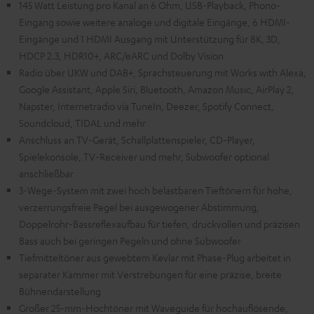
145 Watt Leistung pro Kanal an 6 Ohm, USB-Playback, Phono-
Eingang sowie weitere analoge und digitale Eingänge, 6 HDMI-
Eingänge und 1 HDMI Ausgang mit Unterstützung für 8K, 3D,
HDCP 2.3, HDR10+, ARC/eARC und Dolby Vision
Radio über UKW und DAB+, Sprachsteuerung mit Works with Alexa,
Google Assistant, Apple Siri, Bluetooth, Amazon Music, AirPlay 2,
Napster, Internetradio via TuneIn, Deezer, Spotify Connect,
Soundcloud, TIDAL und mehr
Anschluss an TV-Gerät, Schallplattenspieler, CD-Player,
Spielekonsole, TV-Receiver und mehr, Subwoofer optional
anschließbar
3-Wege-System mit zwei hoch belastbaren Tieftönern für hohe,
verzerrungsfreie Pegel bei ausgewogener Abstimmung,
Doppelrohr-Bassreflexaufbau für tiefen, druckvollen und präzisen
Bass auch bei geringen Pegeln und ohne Subwoofer
Tiefmitteltöner aus gewebtem Kevlar mit Phase-Plug arbeitet in
separater Kammer mit Verstrebungen für eine präzise, breite
Bühnendarstellung
Großer 25-mm-Hochtöner mit Waveguide für hochauflösende,