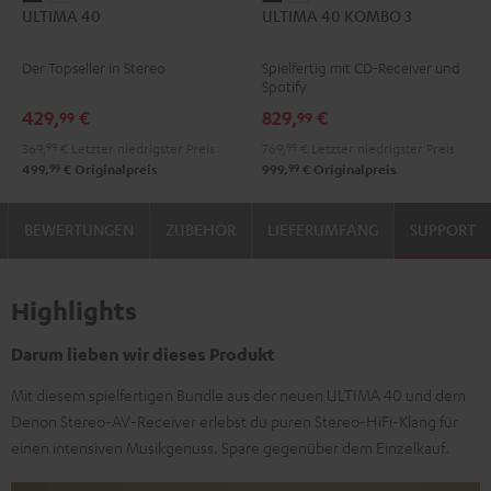
ULTIMA 40
ULTIMA 40 KOMBO 3
40
40
40
40
Schwarz
Weiß
KOMBO
KOMBO
Der Topseller in Stereo
Spielfertig mit CD-Receiver und
3
3
Spotify
Schwarz
Weiß
429,
€
829,
€
99
99
369,
99
€
Letzter niedrigster Preis
769,
99
€
Letzter niedrigster Preis
99
99
499,
€
Originalpreis
999,
€
Originalpreis
BEWERTUNGEN
ZUBEHÖR
LIEFERUMFANG
SUPPORT
Highlights
Darum lieben wir dieses Produkt
Mit diesem spielfertigen Bundle aus der neuen ULTIMA 40 und dem
Denon Stereo-AV-Receiver erlebst du puren Stereo-HiFi-Klang für
einen intensiven Musikgenuss. Spare gegenüber dem Einzelkauf.