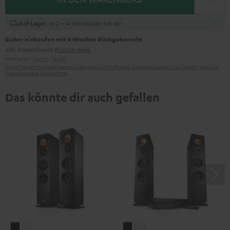
, in 2 – 4 Werktagen bei dir
Auf Lager
Sicher einkaufen mit 8 Wochen Rückgaberecht
inkl. kostenlosem
Rückversand
Hersteller:
Denon
,
Teufel
Sicherheitshinweise
Ersatzteile
Reparaturen
Software-Updates
Gesetzliche Gewährleistung
Elektrogeräte Rücknahme
Das könnte dir auch gefallen
ULTIMA
ULTIMA
ULTIMA
ULTIMA