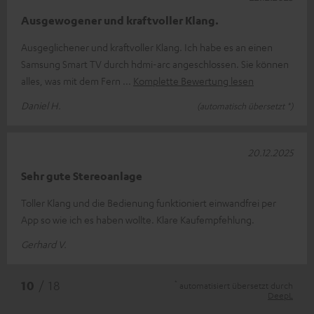
Ausgewogener und kraftvoller Klang.
Ausgeglichener und kraftvoller Klang. Ich habe es an einen
Samsung Smart TV durch hdmi-arc angeschlossen. Sie können
alles, was mit dem Fern
Komplette Bewertung lesen
Daniel H.
(automatisch übersetzt *)
20.12.2025
Sehr gute Stereoanlage
Toller Klang und die Bedienung funktioniert einwandfrei per
App so wie ich es haben wollte. Klare Kaufempfehlung.
Gerhard V.
*
10
/ 18
automatisiert übersetzt durch
DeepL