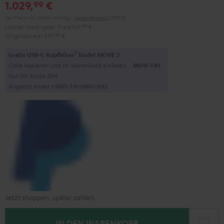
1.029,
€
99
Set-Preis inkl. MwSt
und zzgl.
Versandkosten
29,99 €
Letzter niedrigster Preis
969,
99
€
Originalpreis
1.399,
99
€
1
Gratis USB-C Kopfhörer
Teufel MOVE 2
Code kopieren und im Warenkorb einlösen.
MOV-T4S
Nur für kurze Zeit
Angebot endet in
0
0
D
:
1
3
H
:
0
6
M
:
0
2
S
Jetzt shoppen, später zahlen.
IN DEN WARENKORB