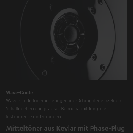
externe
Inhalte.
Der
externe
Inhalt
kann
hier
mit
nur
einem
Klick
Wave-Guide
angezeigt
Wave-Guide für eine sehr genaue Ortung der einzelnen
werden.
Schallquellen und präziser Bühnenabbildung aller
Mit
Instrumente und Stimmen.
dem
Anklicken
Mitteltöner aus Kevlar mit Phase-Plug