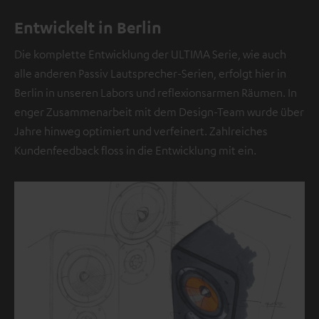
e
Entwickelt in Berlin
l
l
Die komplette Entwicklung der ULTIMA Serie, wie auch
e
alle anderen Passiv Lautsprecher-Serien, erfolgt hier in
b
Berlin in unseren Labors und reflexionsarmen Räumen. In
e
enger Zusammenarbeit mit dem Design-Team wurde über
f
Jahre hinweg optimiert und verfeinert. Zahlreiches
i
Kundenfeedback floss in die Entwicklung mit ein.
n
d
e
t
s
i
c
h
e