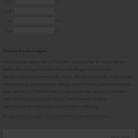
4
5
3
1
2
0
1
0
Unsere Kunden sagen
Viele Kunden loben die ULTIMA40‑Lautsprecher für ihren klaren,
kraftvollen Klang und satten Bass; häufig genannt wird die
ausgewogene Abstimmung für Filme, Musik und Games. Viele heben
Verarbeitung und elegantes Design hervor. Häufig berichten Käufer,
dass der Denon X2800H hervorragend mit den Boxen harmoniert
und viele Einstelloptionen bietet. Viele nennen zudem
unkomplizierte Installation und schnelle Lieferung.
AI-generiert aus dem Text unserer Kundenrezensionen
18.11.2025