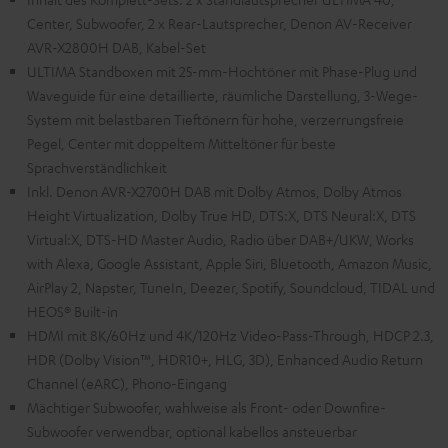
Center, Subwoofer, 2 x Rear-Lautsprecher, Denon AV-Receiver
AVR-X2800H DAB, Kabel-Set
ULTIMA Standboxen mit 25-mm-Hochtöner mit Phase-Plug und
Waveguide für eine detaillierte, räumliche Darstellung, 3-Wege-
System mit belastbaren Tieftönern für hohe, verzerrungsfreie
Pegel, Center mit doppeltem Mitteltöner für beste
Sprachverständlichkeit
Inkl. Denon AVR-X2700H DAB mit Dolby Atmos, Dolby Atmos
Height Virtualization, Dolby True HD, DTS:X, DTS Neural:X, DTS
Virtual:X, DTS-HD Master Audio, Radio über DAB+/UKW, Works
with Alexa, Google Assistant, Apple Siri, Bluetooth, Amazon Music,
AirPlay 2, Napster, TuneIn, Deezer, Spotify, Soundcloud, TIDAL und
HEOS® Built-in
HDMI mit 8K/60Hz und 4K/120Hz Video-Pass-Through, HDCP 2.3,
HDR (Dolby Vision™, HDR10+, HLG, 3D), Enhanced Audio Return
Channel (eARC), Phono-Eingang
Mächtiger Subwoofer, wahlweise als Front- oder Downfire-
Subwoofer verwendbar, optional kabellos ansteuerbar