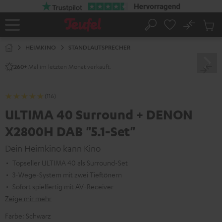
ZUM
NHALT
RINGEN
No
Abs
Startseite
Suche
Artike
im
HEIMKINO
STANDLAUTSPRECHER
Waren
Mal im letzten Monat verkauft.
260+
(116)
ULTIMA 40 Surround + DENON
X2800H DAB "5.1-Set"
Dein Heimkino kann Kino
Topseller ULTIMA 40 als Surround-Set
3-Wege-System mit zwei Tieftönern
Sofort spielfertig mit AV-Receiver
Zeige mir mehr
Farbe:
Schwarz