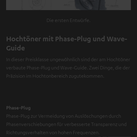
i
n
V
Die ersten Entwürfe.
i
d
Hochtöner mit Phase-Plug und Wave-
e
Guide
o
In dieser Preisklasse ungewöhnlich sind der am Hochtöner
NMALIG
verbaute Phase-Plug und Wave-Guide. Zwei Dinge, die der
STIMMEN
UND
Präzision im Hochtonbereich zugutekommen.
Externe Inhalte
ZEIGEN
immer anzeigen? In
den
Daten‑Einstellungen
aktivieren
Phase-Plug
Phase-Plug zur Vermeidung von Auslöschungen durch
YouTube-/Vimeo-
Phasenverschiebungen für verbesserte Transparenz und
Videos
Richtungsverhalten von hohen Frequenzen.
sind