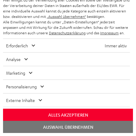
Hier willigst du der Verwendung aller Cookies ein sowie der Weitergabe und
der Verarbeitung deiner Daten in Staaten außerhalb der EU/des EWR. Für
eine individuelle Auswahl kannst du jede Kategorie auch einzeln aktivieren
bzw. deaktivieren und mit
„Auswahl übernehmen“
bestätigen.
Alle Einwilligungen kannst du unter „Daten-Einstellungen“ jederzeit
anpassen und mit Wirkung für die Zukunft widerrufen. Schau dir für weitere
Informationen auch unsere
Datenschutzerklärung
und das
Impressum
an.
„… ist und bleibt ein Highlight in seiner Preisklasse …“
Erforderlich
Immer aktiv
HiFi Vision
02/2019
Analyse
Mehr...
Marketing
Personalisierung
Externe Inhalte
ALLES AKZEPTIEREN
„… gefällt auf Anhieb durch seine angenehme, lockere
Spielweise …“
Chat
AUSWAHL ÜBERNEHMEN
starten