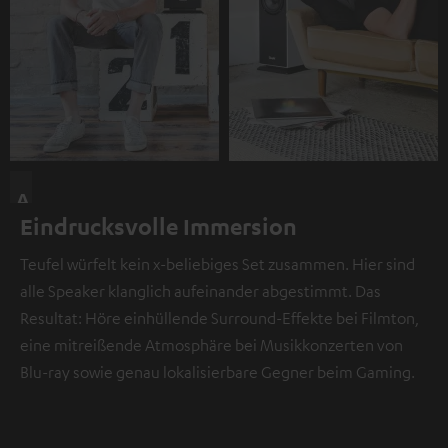
A
Eindrucksvolle Immersion
n
d
Teufel würfelt kein x-beliebiges Set zusammen. Hier sind
i
alle Speaker klanglich aufeinander abgestimmt. Das
e
Resultat: Höre einhüllende Surround-Effekte bei Filmton,
s
eine mitreißende Atmosphäre bei Musikkonzerten von
e
Blu-ray sowie genau lokalisierbare Gegner beim Gaming.
r
S
t