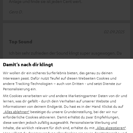
Anlage und finde sie ist jeden Cent wert.
Gero D.
02.09.2025
Top Sound
Ich bin sehr zufrieden der Sound klingt super ausgewogen. Da
macht Musik hören wieder richtig Spaß wir sind sehr zufrieden.
Damit‘s nach dir klingt
Es werden mit Si
Komplette Bewertung lesen
Wir wollen dir ein sicheres Surferlebnis bieten, das genau zu deinen
Rene T.
Interessen passt. Dafür nutzt Teufel auf diesen Webseiten Cookies und
andere Tracking-Technologien – auch von Dritten - und setzt Dienste zur
Personalisierung ein.
*
10
/ 116
automatisiert übersetzt durch
Mit Cookies verarbeiten wir und andere Marketingpartner Daten von dir und
DeepL
lernen, was dir gefällt - durch dein Verhalten auf unserer Website und
Informationen von deinem Endgerät. Du hast es in der Hand: Klickst du auf
MEHR ANZEIGEN
„Alles ablehnen“
bestätigst du unsere Grundeinstellung, bei der wir nur
erforderliche Cookies aktivieren. Damit erhältst du zwar Empfehlungen,
diese werden jedoch zufällig ausgewählt. Personalisierte Werbung und
Inhalte, die wirklich relevant für dich sind, erhältst du mit
„Alles akzeptieren“
.