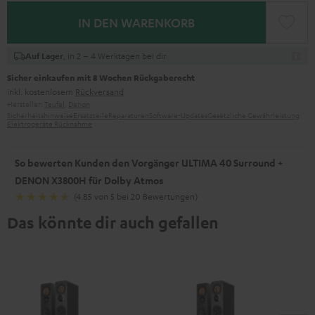
IN DEN WARENKORB
, in 2 – 4 Werktagen bei dir
Auf Lager
Sicher einkaufen mit 8 Wochen Rückgaberecht
inkl. kostenlosem
Rückversand
Hersteller:
Teufel
,
Denon
Sicherheitshinweise
Ersatzteile
Reparaturen
Software-Updates
Gesetzliche Gewährleistung
Elektrogeräte Rücknahme
So bewerten Kunden den Vorgänger ULTIMA 40 Surround +
DENON X3800H für Dolby Atmos
(4.85 von 5 bei 20 Bewertungen)
Das könnte dir auch gefallen