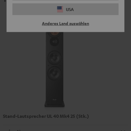
USA
Anderes Land auswählen
Stand-Lautsprecher UL 40 Mk4 25 (Stk.)