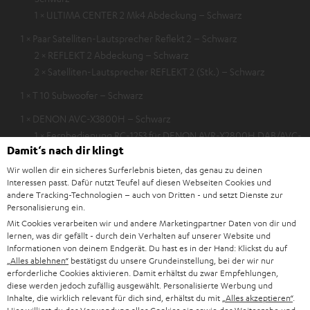
1 × ULTIMA CENTER 2 Mk4 Abdeckung – Schwarz
1 × Paar Satelliten-Lautsprecher Reflekt 2 – Schwarz
2 × REFLEKT 2 Abdeckung – Schwarz
2 × Satelliten-Lautsprecher REFLEKT 2 (Stk.) – Schwarz
1 × T 10 Subwoofer – Schwarz
1 × DENON AVC-X3800H – Schwarz
1 × Fernbedienung RC-1253 für DENON AVR-X2800H DAB/AVC-
Damit‘s nach dir klingt
X3800H – Schwarz
Wir wollen dir ein sicheres Surferlebnis bieten, das genau zu deinen
1 × 15 m Lautsprecherkabel C2515S – Weiß
Interessen passt. Dafür nutzt Teufel auf diesen Webseiten Cookies und
andere Tracking-Technologien – auch von Dritten - und setzt Dienste zur
1 × 2,5 m Subwoofer-Kabel C3525W – Schwarz
Personalisierung ein.
1 × 30 m Lautsprecherkabel C2530S – Weiß
Mit Cookies verarbeiten wir und andere Marketingpartner Daten von dir und
lernen, was dir gefällt - durch dein Verhalten auf unserer Website und
Informationen von deinem Endgerät. Du hast es in der Hand: Klickst du auf
„Alles ablehnen“
bestätigst du unsere Grundeinstellung, bei der wir nur
erforderliche Cookies aktivieren. Damit erhältst du zwar Empfehlungen,
Downloads und Service
diese werden jedoch zufällig ausgewählt. Personalisierte Werbung und
Inhalte, die wirklich relevant für dich sind, erhältst du mit
„Alles akzeptieren“
.