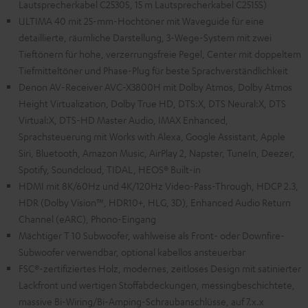
Lautsprecherkabel C2530S, 15 m Lautsprecherkabel C2515S)
ULTIMA 40 mit 25-mm-Hochtöner mit Waveguide für eine
detaillierte, räumliche Darstellung, 3-Wege-System mit zwei
Tieftönern für hohe, verzerrungsfreie Pegel, Center mit doppeltem
Tiefmitteltöner und Phase-Plug für beste Sprachverständlichkeit
Denon AV-Receiver AVC-X3800H mit Dolby Atmos, Dolby Atmos
Height Virtualization, Dolby True HD, DTS:X, DTS Neural:X, DTS
Virtual:X, DTS-HD Master Audio, IMAX Enhanced,
Sprachsteuerung mit Works with Alexa, Google Assistant, Apple
Siri, Bluetooth, Amazon Music, AirPlay 2, Napster, TuneIn, Deezer,
Spotify, Soundcloud, TIDAL, HEOS® Built-in
HDMI mit 8K/60Hz und 4K/120Hz Video-Pass-Through, HDCP 2.3,
HDR (Dolby Vision™, HDR10+, HLG, 3D), Enhanced Audio Return
Channel (eARC), Phono-Eingang
Mächtiger T 10 Subwoofer, wahlweise als Front- oder Downfire-
Subwoofer verwendbar, optional kabellos ansteuerbar
FSC®-zertifiziertes Holz, modernes, zeitloses Design mit satinierter
Lackfront und wertigen Stoffabdeckungen, messingbeschichtete,
massive Bi-Wiring/Bi-Amping-Schraubanschlüsse, auf 7.x.x