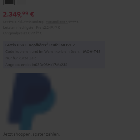
2.349,
€
99
Set-Preis inkl. MwSt
und zzgl.
Versandkosten
49,99 €
Letzter niedrigster Preis
2.249,
99
€
Originalpreis
3.099,
99
€
1
Gratis USB-C Kopfhörer
Teufel MOVE 2
Code kopieren und im Warenkorb einlösen.
MOV-T4S
Nur für kurze Zeit
Angebot endet in
0
2
D
:
0
3
H
:
1
7
M
:
2
2
S
Jetzt shoppen, später zahlen.