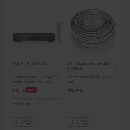
YAMAHA CD-S303
30 m Lautsprecherkabel
30
C4530S
C2
Hochwertiger CD-Player mit
Lautsprecherkabel 2 x 4,0
Lau
beeindruckendem Sound und
mm²
wertiger Verarbeitung
319,
€
99,
€
59
‐
99
Deal
379,
‐
€
Letzter niedrigster Preis
‐
379,
€
UVP