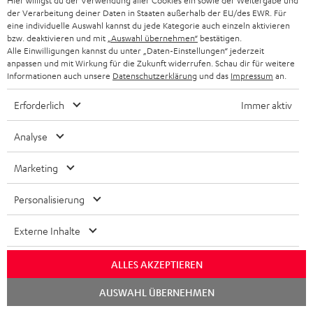
Hier willigst du der Verwendung aller Cookies ein sowie der Weitergabe und
D
Bedienungsanleitung: Stand-Lautsprecher UL 40 Mk4
der Verarbeitung deiner Daten in Staaten außerhalb der EU/des EWR. Für
eine individuelle Auswahl kannst du jede Kategorie auch einzeln aktivieren
25 (Stk.)
o
bzw. deaktivieren und mit
„Auswahl übernehmen“
bestätigen.
Alle Einwilligungen kannst du unter „Daten-Einstellungen“ jederzeit
k
Konformitätserklärung: Stand-Lautsprecher UL 40
anpassen und mit Wirkung für die Zukunft widerrufen. Schau dir für weitere
Mk4 25 (Stk.)
u
Informationen auch unsere
Datenschutzerklärung
und das
Impressum
an.
m
Bedienungsanleitung: Paar Regal-Lautsprecher UL 20
Erforderlich
Immer aktiv
Mk4 25
e
Analyse
n
Konformitätserklärung: Paar Regal-Lautsprecher UL
t
20 Mk4 25
Marketing
e
Bedienungsanleitung: Center-Lautsprecher UL 40 C
Personalisierung
z
Mk4 25
u
Konformitätserklärung: Center-Lautsprecher UL 40 C
Externe Inhalte
m
Mk4 25
H
ALLES AKZEPTIEREN
Bedienungsanleitung: Paar Satelliten-Lautsprecher
e
REFLEKT 2
Chat
AUSWAHL ÜBERNEHMEN
starten
r
Safety Booklet: Paar Satelliten-Lautsprecher REFLEKT