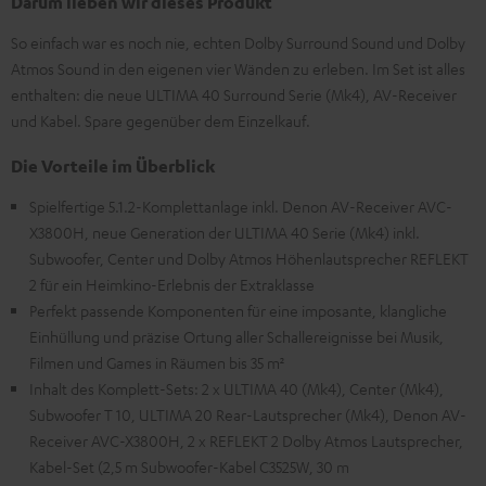
Darum lieben wir dieses Produkt
So einfach war es noch nie, echten Dolby Surround Sound und Dolby
Atmos Sound in den eigenen vier Wänden zu erleben. Im Set ist alles
enthalten: die neue ULTIMA 40 Surround Serie (Mk4), AV-Receiver
und Kabel. Spare gegenüber dem Einzelkauf.
Die Vorteile im Überblick
Spielfertige 5.1.2-Komplettanlage inkl. Denon AV-Receiver AVC-
X3800H, neue Generation der ULTIMA 40 Serie (Mk4) inkl.
Subwoofer, Center und Dolby Atmos Höhenlautsprecher REFLEKT
2 für ein Heimkino-Erlebnis der Extraklasse
Perfekt passende Komponenten für eine imposante, klangliche
Einhüllung und präzise Ortung aller Schallereignisse bei Musik,
Filmen und Games in Räumen bis 35 m²
Inhalt des Komplett-Sets: 2 x ULTIMA 40 (Mk4), Center (Mk4),
Subwoofer T 10, ULTIMA 20 Rear-Lautsprecher (Mk4), Denon AV-
Receiver AVC-X3800H, 2 x REFLEKT 2 Dolby Atmos Lautsprecher,
Kabel-Set (2,5 m Subwoofer-Kabel C3525W, 30 m