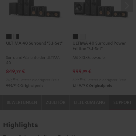
ULTIMA
ULTIMA
ULTIMA
ULTIMA
ULTIMA 40 Surround "5.1-Set"
ULTIMA 40 Surround Power
40
40
40
40
Edition "5.1-Set"
Surround
Surround
Surround
Surround
Surround-Variante der ULTIMA
Mit XXL-Subwoofer
"5.1-
"5.1-
Power
Power
40
Set"
Set"
Edition
Edition
849,
€
999,
€
99
99
Schwarz
Weiß
"5.1-
"5.1-
749,
99
€
Letzter niedrigster Preis
899,
99
€
Letzter niedrigster Preis
/
Set"
Set"
99
99
999,
€
Originalpreis
1.149,
€
Originalpreis
Schwarz
Schwarz
Weiß
BEWERTUNGEN
ZUBEHÖR
LIEFERUMFANG
SUPPORT
Highlights