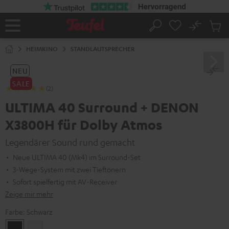
ZUM
NHALT
RINGEN
No
Abs
Startseite
Suche
Artike
im
HEIMKINO
STANDLAUTSPRECHER
Waren
NEU
SALE
(2)
ULTIMA 40 Surround + DENON
X3800H für Dolby Atmos
Legendärer Sound rund gemacht
Neue ULTIMA 40 (Mk4) im Surround-Set
3-Wege-System mit zwei Tieftönern
Sofort spielfertig mit AV-Receiver
Zeige mir mehr
Farbe:
Schwarz
Schwarz
Weiß