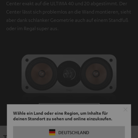
Center exakt auf die ULTIMA 40 und 20 abgestimmt. Der
Center lässt sich problemlos an die Wand montieren, sieht
aber dank schlanker Geometrie auch auf einem Standfuß
oder im Regal super aus.
ZEIGE MIR MEHR
Wähle ein Land oder eine Region, um Inhalte für
deinen Standort zu sehen und online einzukaufen.
DEUTSCHLAND
Technische Daten