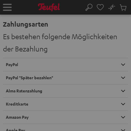
ZUM
NHALT
No
Abs
Startseite
Suche
RINGEN
Artike
im
Zahlungsarten
Waren
Es bestehen folgende Möglichkeiten
der Bezahlung
PayPal
PayPal "Später bezahlen"
Alma Ratenzahlung
Kreditkarte
Amazon Pay
Apple Pay