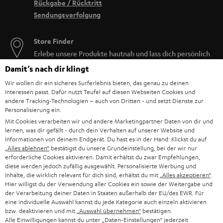
Rückgabe / Rücktritt
Sendungsverfolgung
Store Finder
Erlebe unsere Produkte hautnah und lass dich persönlich
im Store beraten.
Damit‘s nach dir klingt
Wir wollen dir ein sicheres Surferlebnis bieten, das genau zu deinen
Interessen passt. Dafür nutzt Teufel auf diesen Webseiten Cookies und
andere Tracking-Technologien – auch von Dritten - und setzt Dienste zur
Personalisierung ein.
Mit Cookies verarbeiten wir und andere Marketingpartner Daten von dir und
lernen, was dir gefällt - durch dein Verhalten auf unserer Website und
Informationen von deinem Endgerät. Du hast es in der Hand: Klickst du auf
„Alles ablehnen“
bestätigst du unsere Grundeinstellung, bei der wir nur
erforderliche Cookies aktivieren. Damit erhältst du zwar Empfehlungen,
diese werden jedoch zufällig ausgewählt. Personalisierte Werbung und
Inhalte, die wirklich relevant für dich sind, erhältst du mit
„Alles akzeptieren“
.
Hier willigst du der Verwendung aller Cookies ein sowie der Weitergabe und
der Verarbeitung deiner Daten in Staaten außerhalb der EU/des EWR. Für
BIS ZU
eine individuelle Auswahl kannst du jede Kategorie auch einzeln aktivieren
45 €
bzw. deaktivieren und mit
„Auswahl übernehmen“
bestätigen.
Alle Einwilligungen kannst du unter „Daten-Einstellungen“ jederzeit