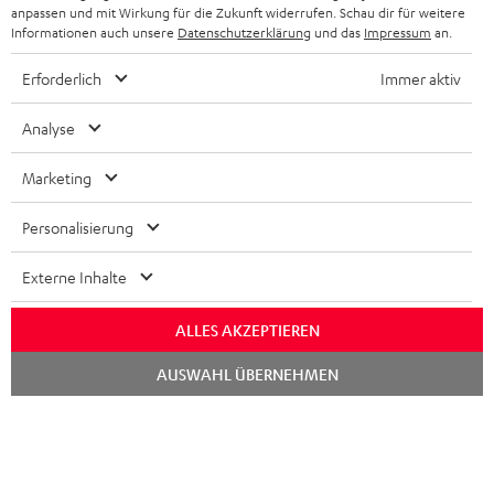
RABATT
anpassen und mit Wirkung für die Zukunft widerrufen. Schau dir für weitere
Informationen auch unsere
Datenschutzerklärung
und das
Impressum
an.
N
Wähle deinen Gutschein!
Erforderlich
Immer aktiv
Melde dich für den Newsletter an und erhalte bis zu
e
45 € als Dankeschön.
Analyse
w
s
Marketing
JETZT
EMAIL
l
ANME
WIDGET
Personalisierung
e
t
Externe Inhalte
t
ALLES AKZEPTIEREN
e
r
Chat
AUSWAHL ÜBERNEHMEN
starten
a
n
Kategorien
m
HEIMKINO