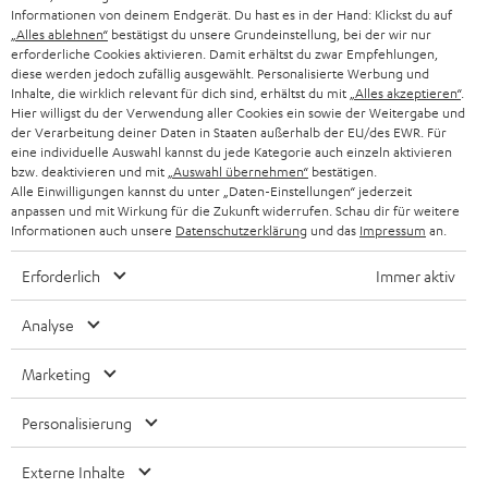
GESCHÄFTSKUNDEN
Informationen von deinem Endgerät. Du hast es in der Hand: Klickst du auf
„Alles ablehnen“
bestätigst du unsere Grundeinstellung, bei der wir nur
SCHWEIZ
BLUETOOTH-LAUTSPRECHER
PARTNERPROGRAMM
erforderliche Cookies aktivieren. Damit erhältst du zwar Empfehlungen,
diese werden jedoch zufällig ausgewählt. Personalisierte Werbung und
KOPFHÖRER
Inhalte, die wirklich relevant für dich sind, erhältst du mit
„Alles akzeptieren“
.
NIEDERLANDE
BLOG
Hier willigst du der Verwendung aller Cookies ein sowie der Weitergabe und
der Verarbeitung deiner Daten in Staaten außerhalb der EU/des EWR. Für
BLUETOOTH-KOPFHÖRER
NEWSLETTER
eine individuelle Auswahl kannst du jede Kategorie auch einzeln aktivieren
BELGIEN
bzw. deaktivieren und mit
„Auswahl übernehmen“
bestätigen.
STEREOANLAGEN
Alle Einwilligungen kannst du unter „Daten-Einstellungen“ jederzeit
STORES
anpassen und mit Wirkung für die Zukunft widerrufen. Schau dir für weitere
FRANKREICH
LAUTSPRECHER
Informationen auch unsere
Datenschutzerklärung
und das
Impressum
an.
DEINE VORTEILE BEI TEUFEL
Erforderlich
Immer aktiv
POLEN
ULTIMA-SERIE
TEUFEL STORY
Analyse
IN-EAR-KOPFHÖRER
SPANIEN
UNSER MANAGEMENT
Marketing
FANSHOP
NACHHALTIGKEIT
ITALIEN
NEUHEITEN
Personalisierung
Technische Änderungen, Tippfehler und Irrtum vorbehalten. Das auf unseren
UNSERE WERTE
Fotos abgebildete Zubehör ist nicht im Lieferumfang enthalten. Etwaige
USA
Entsorgungsgebühren für Batterien sind im Preis inbegriffen.
Externe Inhalte
BILDUNGSRABATT