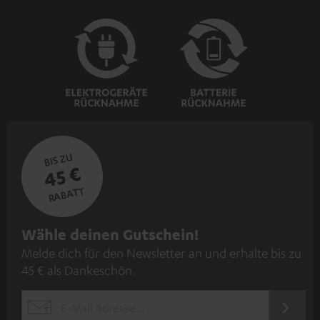
BIS ZU
45 €
RABATT
N
Wähle deinen Gutschein!
Melde dich für den Newsletter an und erhalte bis zu
e
45 € als Dankeschön.
w
s
JETZT
EMAIL
l