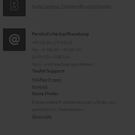
t
d
e
A
Audio-Lexikon: Fachbegriffe schnell erklärt
t
i
e
n
u
r
o
n
z
d
o
n
u
i
K
Persönliche Kaufberatung
g
e
m
o
o
+49 (0) 30 / 217 84 212
e
n
V
Mo – Fr 08:00 – 19:00 Uhr
-
n
r
z
e
Sa 09:00 – 17:30 Uhr
L
t
ä
u
r
Sonn- und Feiertage geschlossen
e
a
t
Teufel Support
r
s
x
k
e
Häufige Fragen
G
a
i
Kontakt
t
R
a
n
Store Finder
k
d
ü
r
d
Erlebe unsere Produkte hautnah und lass dich
o
a
c
a
persönlich im Store beraten.
n
t
k
Übersicht
n
e
n
t
n
a