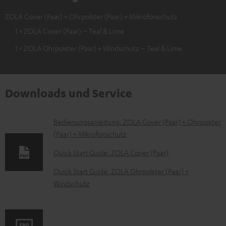
ZOLA Cover (Paar) + Ohrpolster (Paar) + Mikrofonschutz
1 × ZOLA Cover (Paar) – Teal & Lime
1 × ZOLA Ohrpolster (Paar) + Windschutz – Teal & Lime
Downloads und Service
D
Bedienungsanleitung: ZOLA Cover (Paar) + Ohrpolster
(Paar) + Mikrofonschutz
o
k
Quick Start Guide: ZOLA Cover (Paar)
u
Quick Start Guide: ZOLA Ohrpolster (Paar) +
m
Windschutz
e
n