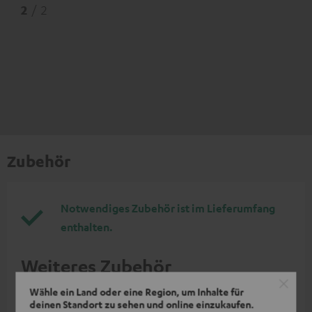
2
/ 2
Zubehör
Notwendiges Zubehör ist im Lieferumfang
enthalten.
Weiteres Zubehör
Wähle ein Land oder eine Region, um Inhalte für
deinen Standort zu sehen und online einzukaufen.