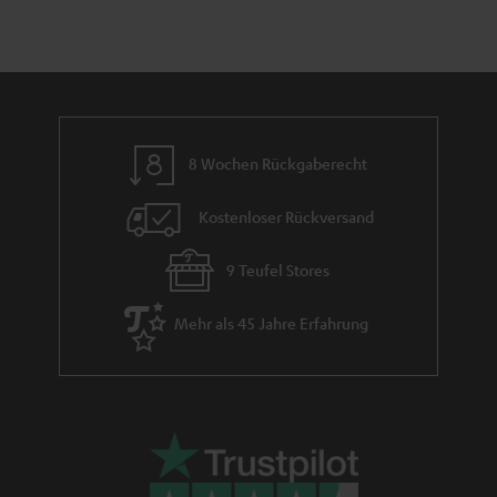
i
h
e
m
e
8 Wochen Rückgaberecht
Kostenloser Rückversand
9 Teufel Stores
Mehr als 45 Jahre Erfahrung