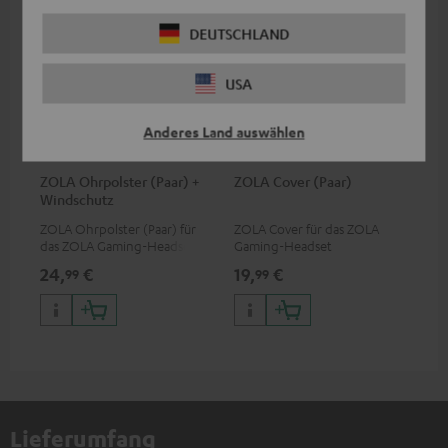
DEUTSCHLAND
USA
Anderes Land auswählen
ZOLA Ohrpolster (Paar) +
ZOLA Cover (Paar)
Windschutz
ZOLA Ohrpolster (Paar) für
ZOLA Cover für das ZOLA
das ZOLA Gaming-Headset
Gaming-Headset
24,
€
19,
€
99
99
Lieferumfang