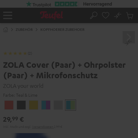
ZUM
NHALT
RINGEN
No
Abs
Startseite
Suche
Artike
im
ZUBEHÖR
KOPFHOERER ZUBEHOER
Waren
(2)
ZOLA Cover (Paar) + Ohrpolster
(Paar) + Mikrofonschutz
ZOLA your world
Farbe:
Teal & Lime
Coral
Dark
Golden
Grape
Light
Teal
Red
Gray
Amber
&
Gray
&
29,
€
99
Aqua
Lime
Inkl. MwSt
und zzgl.
Versandkosten
2,99 €