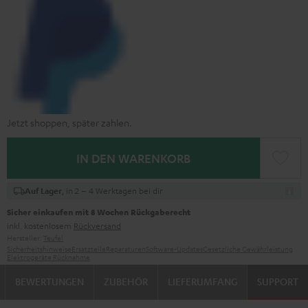
Jetzt shoppen, später zahlen.
IN DEN WARENKORB
, in 2 – 4 Werktagen bei dir
Auf Lager
Sicher einkaufen mit 8 Wochen Rückgaberecht
inkl. kostenlosem
Rückversand
Hersteller:
Teufel
Sicherheitshinweise
Ersatzteile
Reparaturen
Software-Updates
Gesetzliche Gewährleistung
Elektrogeräte Rücknahme
BEWERTUNGEN
ZUBEHÖR
LIEFERUMFANG
SUPPORT