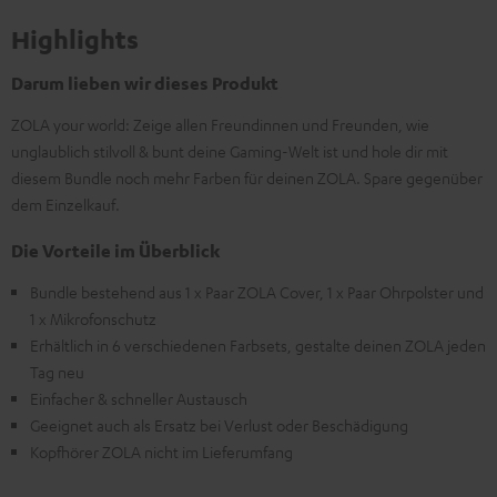
Highlights
Darum lieben wir dieses Produkt
ZOLA your world: Zeige allen Freundinnen und Freunden, wie
unglaublich stilvoll & bunt deine Gaming-Welt ist und hole dir mit
diesem Bundle noch mehr Farben für deinen ZOLA. Spare gegenüber
dem Einzelkauf.
Die Vorteile im Überblick
Bundle bestehend aus 1 x Paar ZOLA Cover, 1 x Paar Ohrpolster und
1 x Mikrofonschutz
Erhältlich in 6 verschiedenen Farbsets, gestalte deinen ZOLA jeden
Tag neu
Einfacher & schneller Austausch
Geeignet auch als Ersatz bei Verlust oder Beschädigung
Kopfhörer ZOLA nicht im Lieferumfang