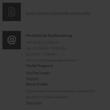
a
a
n
k
t
d
e
A
Audio-Lexikon: Fachbegriffe schnell erklärt
t
i
e
n
u
r
o
n
z
d
o
n
u
i
K
Persönliche Kaufberatung
g
e
m
o
o
+49 (0) 30 / 217 84 212
e
n
V
Mo – Fr 08:00 – 19:00 Uhr
-
n
r
z
e
Sa 09:00 – 17:30 Uhr
L
t
ä
u
r
Sonn- und Feiertage geschlossen
e
a
t
Teufel Support
r
s
x
k
e
Häufige Fragen
G
a
i
Kontakt
t
R
a
n
Store Finder
k
d
ü
r
d
Erlebe unsere Produkte hautnah und lass dich
o
a
c
a
persönlich im Store beraten.
n
t
k
Übersicht
n
e