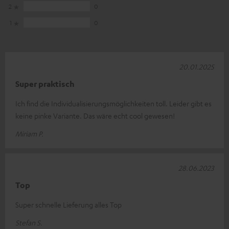
2
0
1
0
20.01.2025
Super praktisch
Ich find die Individualisierungsmöglichkeiten toll. Leider gibt es
keine pinke Variante. Das wäre echt cool gewesen!
Miriam P.
28.06.2023
Top
Super schnelle Lieferung alles Top
Stefan S.