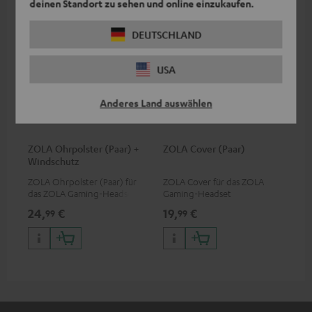
deinen Standort zu sehen und online einzukaufen.
DEUTSCHLAND
USA
Anderes Land auswählen
ZOLA Ohrpolster (Paar) +
ZOLA Cover (Paar)
Windschutz
ZOLA Ohrpolster (Paar) für
ZOLA Cover für das ZOLA
das ZOLA Gaming-Headset
Gaming-Headset
24,
€
19,
€
99
99