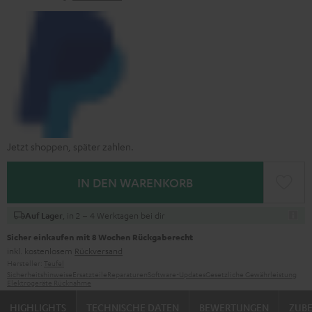
Jetzt shoppen, später zahlen.
IN DEN WARENKORB
, in 2 – 4 Werktagen bei dir
Auf Lager
Sicher einkaufen mit 8 Wochen Rückgaberecht
inkl. kostenlosem
Rückversand
Hersteller:
Teufel
Sicherheitshinweise
Ersatzteile
Reparaturen
Software-Updates
Gesetzliche Gewährleistung
Elektrogeräte Rücknahme
HIGHLIGHTS
TECHNISCHE DATEN
BEWERTUNGEN
ZUB