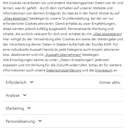
g
Mit Cookies verarbeiten wir und andere Marketingpartner Daten von dir und
ÖSTERREICH
SMART HOME
lernen, was dir gefällt - durch dein Verhalten auf unserer Website und
GESCHÄFTSKUNDEN
Informationen von deinem Endgerät. Du hast es in der Hand: Klickst du auf
„Alles ablehnen“
bestätigst du unsere Grundeinstellung, bei der wir nur
SCHWEIZ
BLUETOOTH-LAUTSPRECHER
PARTNERPROGRAMM
erforderliche Cookies aktivieren. Damit erhältst du zwar Empfehlungen,
diese werden jedoch zufällig ausgewählt. Personalisierte Werbung und
KOPFHÖRER
Inhalte, die wirklich relevant für dich sind, erhältst du mit
„Alles akzeptieren“
.
NIEDERLANDE
BLOG
Hier willigst du der Verwendung aller Cookies ein sowie der Weitergabe und
der Verarbeitung deiner Daten in Staaten außerhalb der EU/des EWR. Für
BLUETOOTH-KOPFHÖRER
NEWSLETTER
eine individuelle Auswahl kannst du jede Kategorie auch einzeln aktivieren
BELGIEN
bzw. deaktivieren und mit
„Auswahl übernehmen“
bestätigen.
STEREOANLAGEN
Alle Einwilligungen kannst du unter „Daten-Einstellungen“ jederzeit
STORES
anpassen und mit Wirkung für die Zukunft widerrufen. Schau dir für weitere
FRANKREICH
LAUTSPRECHER
Informationen auch unsere
Datenschutzerklärung
und das
Impressum
an.
DEINE VORTEILE BEI TEUFEL
Erforderlich
Immer aktiv
POLEN
ULTIMA-SERIE
TEUFEL STORY
Analyse
IN-EAR-KOPFHÖRER
SPANIEN
UNSER MANAGEMENT
Marketing
FANSHOP
NACHHALTIGKEIT
ITALIEN
NEUHEITEN
Personalisierung
Technische Änderungen, Tippfehler und Irrtum vorbehalten. Das auf unseren
UNSERE WERTE
Fotos abgebildete Zubehör ist nicht im Lieferumfang enthalten. Etwaige