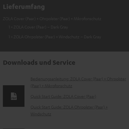
Lieferumfang
ZOLA Cover (Paar) + Ohrpolster (Paar) + Mikrofonschutz
1 × ZOLA Cover (Paar) – Dark Gray
1 × ZOLA Ohrpolster (Paar) + Windschutz – Dark Gray
Downloads und Service
D
Bedienungsanleitung: ZOLA Cover (Paar) + Ohrpolster
(Paar) + Mikrofonschutz
o
k
Quick Start Guide: ZOLA Cover (Paar)
u
Quick Start Guide: ZOLA Ohrpolster (Paar) +
m
Windschutz
e