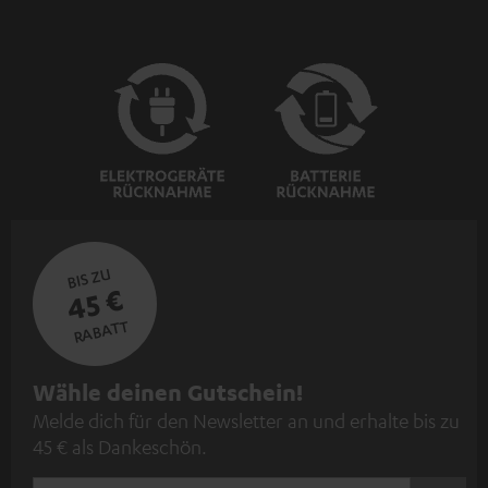
BIS ZU
45 €
RABATT
N
Wähle deinen Gutschein!
Melde dich für den Newsletter an und erhalte bis zu
e
45 € als Dankeschön.
w