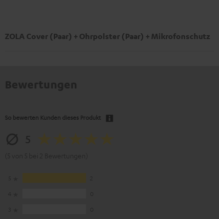
ZOLA Cover (Paar) + Ohrpolster (Paar) + Mikrofonschutz
Bewertungen
So bewerten Kunden dieses Produkt
5
(5 von 5 bei 2 Bewertungen)
5
2
4
0
3
0