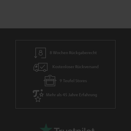
n
t
n
a
i
h
e
m
e
8 Wochen Rückgaberecht
Kostenloser Rückversand
9 Teufel Stores
Mehr als 45 Jahre Erfahrung