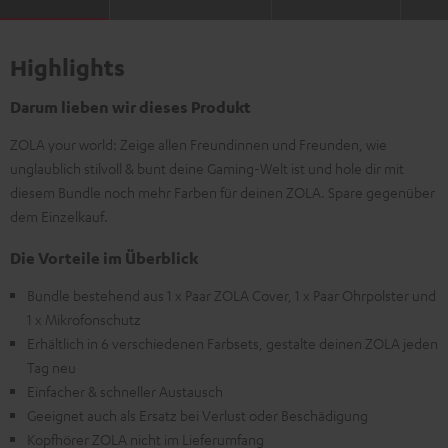
Highlights
Darum lieben wir dieses Produkt
ZOLA your world: Zeige allen Freundinnen und Freunden, wie
unglaublich stilvoll & bunt deine Gaming-Welt ist und hole dir mit
diesem Bundle noch mehr Farben für deinen ZOLA. Spare gegenüber
dem Einzelkauf.
Die Vorteile im Überblick
Bundle bestehend aus 1 x Paar ZOLA Cover, 1 x Paar Ohrpolster und
1 x Mikrofonschutz
Erhältlich in 6 verschiedenen Farbsets, gestalte deinen ZOLA jeden
Tag neu
Einfacher & schneller Austausch
Geeignet auch als Ersatz bei Verlust oder Beschädigung
Kopfhörer ZOLA nicht im Lieferumfang