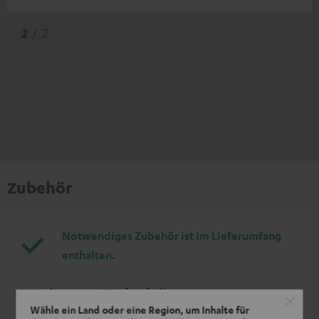
2
/ 2
Zubehör
Notwendiges Zubehör ist im Lieferumfang
enthalten.
Weiteres Zubehör
Wähle ein Land oder eine Region, um Inhalte für