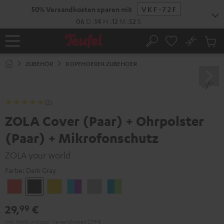
ZUM
50% Versandkosten sparen mit
VKF-72F
NHALT
RINGEN
06
D
:
14
H
:
12
M
:
51
S
No
Abs
Startseite
Suche
Artike
im
ZUBEHÖR
KOPFHOERER ZUBEHOER
Waren
(2)
ZOLA Cover (Paar) + Ohrpolster
(Paar) + Mikrofonschutz
ZOLA your world
Farbe:
Dark Gray
Coral
Dark
Golden
Grape
Light
Teal
Red
Gray
Amber
&
Gray
&
29,
€
99
Aqua
Lime
Inkl. MwSt
und zzgl.
Versandkosten
2,99 €