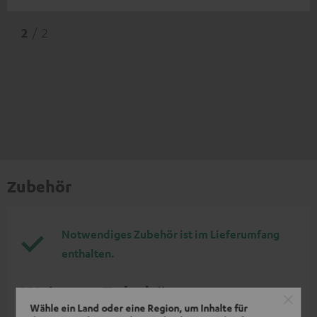
2
/ 2
Zubehör
Notwendiges Zubehör ist im Lieferumfang
enthalten.
Weiteres Zubehör
Wähle ein Land oder eine Region, um Inhalte für