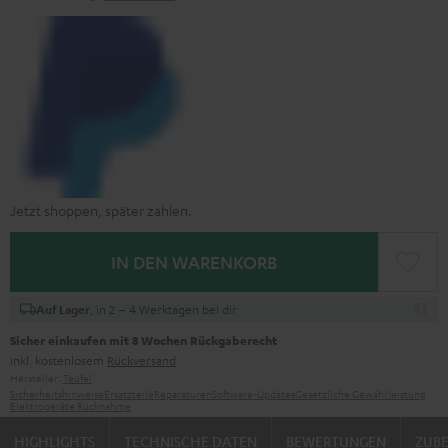
Jetzt shoppen, später zahlen.
IN DEN WARENKORB
, in 2 – 4 Werktagen bei dir
Auf Lager
Sicher einkaufen mit 8 Wochen Rückgaberecht
inkl. kostenlosem
Rückversand
Hersteller:
Teufel
Sicherheitshinweise
Ersatzteile
Reparaturen
Software-Updates
Gesetzliche Gewährleistung
Elektrogeräte Rücknahme
HIGHLIGHTS
TECHNISCHE DATEN
BEWERTUNGEN
ZUB