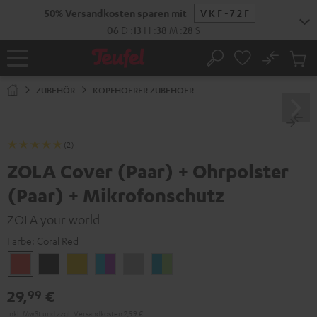
ZUM
50% Versandkosten sparen mit
VKF-72F
NHALT
RINGEN
06
D
:
13
H
:
38
M
:
27
S
No
Abs
Startseite
Suche
Artike
im
ZUBEHÖR
KOPFHOERER ZUBEHOER
Waren
(2)
ZOLA Cover (Paar) + Ohrpolster
(Paar) + Mikrofonschutz
ZOLA your world
Farbe:
Coral Red
Coral
Dark
Golden
Grape
Light
Teal
Red
Gray
Amber
&
Gray
&
29,
€
99
Aqua
Lime
Inkl. MwSt
und zzgl.
Versandkosten
2,99 €