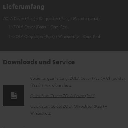
Lieferumfang
ZOLA Cover (Paar) + Ohrpolster (Paar) + Mikrofonschutz
1 × ZOLA Cover (Paar) – Coral Red
1 × ZOLA Ohrpolster (Paar) + Windschutz – Coral Red
Downloads und Service
D
Bedienungsanleitung: ZOLA Cover (Paar) + Ohrpolster
(Paar) + Mikrofonschutz
o
k
Quick Start Guide: ZOLA Cover (Paar)
u
Quick Start Guide: ZOLA Ohrpolster (Paar) +
m
Windschutz
e