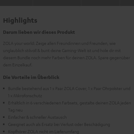
Highlights
Darum lieben wir dieses Produkt
ZOLA your world: Zeige allen Freundinnen und Freunden, wie
unglaublich stilvoll & bunt deine Gaming-Welt ist und hole dir mit
diesem Bundle noch mehr Farben für deinen ZOLA. Spare gegenüber
dem Einzelkauf.
Die Vorteile im Überblick
Bundle bestehend aus 1 x Paar ZOLA Cover, 1 x Paar Ohrpolster und
1 x Mikrofonschutz
Erhältlich in 6 verschiedenen Farbsets, gestalte deinen ZOLA jeden
Tag neu
Einfacher & schneller Austausch
Geeignet auch als Ersatz bei Verlust oder Beschädigung
Kopfhörer ZOLA nicht im Lieferumfang