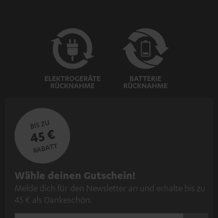
BIS ZU
45 €
RABATT
N
Wähle deinen Gutschein!
Melde dich für den Newsletter an und erhalte bis zu
e
45 € als Dankeschön.
w