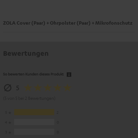
ZOLA Cover (Paar) + Ohrpolster (Paar) + Mikrofonschutz
Bewertungen
So bewerten Kunden dieses Produkt
5
(5 von 5 bei 2 Bewertungen)
5
2
4
0
3
0