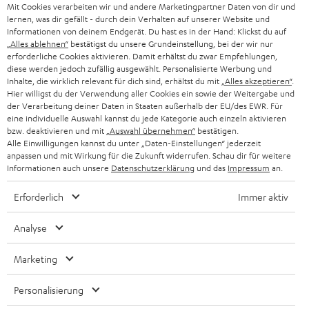
g
Mit Cookies verarbeiten wir und andere Marketingpartner Daten von dir und
ÖSTERREICH
SMART HOME
lernen, was dir gefällt - durch dein Verhalten auf unserer Website und
GESCHÄFTSKUNDEN
Informationen von deinem Endgerät. Du hast es in der Hand: Klickst du auf
„Alles ablehnen“
bestätigst du unsere Grundeinstellung, bei der wir nur
SCHWEIZ
BLUETOOTH-LAUTSPRECHER
PARTNERPROGRAMM
erforderliche Cookies aktivieren. Damit erhältst du zwar Empfehlungen,
diese werden jedoch zufällig ausgewählt. Personalisierte Werbung und
KOPFHÖRER
Inhalte, die wirklich relevant für dich sind, erhältst du mit
„Alles akzeptieren“
.
NIEDERLANDE
BLOG
Hier willigst du der Verwendung aller Cookies ein sowie der Weitergabe und
der Verarbeitung deiner Daten in Staaten außerhalb der EU/des EWR. Für
BLUETOOTH-KOPFHÖRER
NEWSLETTER
eine individuelle Auswahl kannst du jede Kategorie auch einzeln aktivieren
BELGIEN
bzw. deaktivieren und mit
„Auswahl übernehmen“
bestätigen.
STEREOANLAGEN
Alle Einwilligungen kannst du unter „Daten-Einstellungen“ jederzeit
STORES
anpassen und mit Wirkung für die Zukunft widerrufen. Schau dir für weitere
FRANKREICH
LAUTSPRECHER
Informationen auch unsere
Datenschutzerklärung
und das
Impressum
an.
DEINE VORTEILE BEI TEUFEL
Erforderlich
Immer aktiv
POLEN
ULTIMA-SERIE
TEUFEL STORY
Analyse
IN-EAR-KOPFHÖRER
SPANIEN
UNSER MANAGEMENT
Marketing
FANSHOP
NACHHALTIGKEIT
ITALIEN
NEUHEITEN
Personalisierung
Technische Änderungen, Tippfehler und Irrtum vorbehalten. Das auf unseren
UNSERE WERTE
Fotos abgebildete Zubehör ist nicht im Lieferumfang enthalten. Etwaige