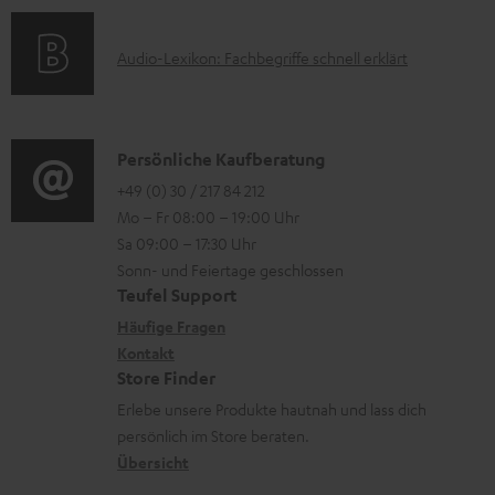
a
a
n
k
t
d
e
A
Audio-Lexikon: Fachbegriffe schnell erklärt
t
i
e
n
u
r
o
n
z
d
o
n
u
i
K
Persönliche Kaufberatung
g
e
m
o
o
+49 (0) 30 / 217 84 212
e
n
V
Mo – Fr 08:00 – 19:00 Uhr
-
n
r
z
e
Sa 09:00 – 17:30 Uhr
L
t
ä
u
r
Sonn- und Feiertage geschlossen
e
a
t
Teufel Support
r
s
x
k
e
Häufige Fragen
G
a
i
Kontakt
t
R
a
n
Store Finder
k
d
ü
r
d
Erlebe unsere Produkte hautnah und lass dich
o
a
c
a
persönlich im Store beraten.
n
t
k
Übersicht
n
e