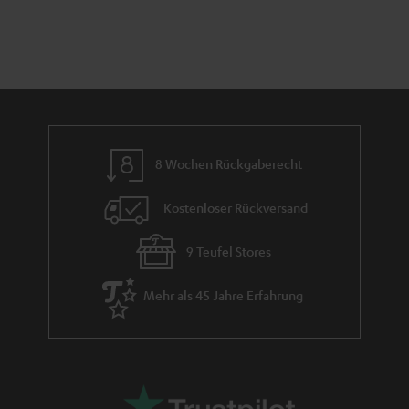
n
t
n
a
i
h
e
m
e
8 Wochen Rückgaberecht
Kostenloser Rückversand
9 Teufel Stores
Mehr als 45 Jahre Erfahrung