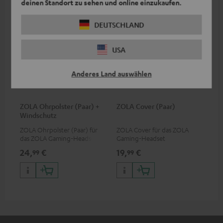
deinen Standort zu sehen und online einzukaufen.
DEUTSCHLAND
USA
Anderes Land auswählen
ZOLA Ohrpolster (Paar) +
ZOLA Cover (Paar)
Windschutz
ZOLA Ohrpolster (Paar) für
ZOLA Cover für das ZOLA
das ZOLA Gaming-Headset
Gaming-Headset
24,
€
19,
€
99
99