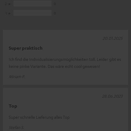
2
0
1
0
20.01.2025
Super praktisch
Ich find die Individualisierungsmöglichkeiten toll. Leider gibt es
keine pinke Variante. Das wäre echt cool gewesen!
Miriam P.
28.06.2023
Top
Super schnelle Lieferung alles Top
Stefan S.