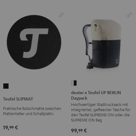
deuter
Teufel
x
deuter x Teufel UP BERLIN
SLIPMAT
Daypack
Teufel
Teufel SLIPMAT
Schwarz
Hochwertiger Stadtrucksack mit
UP
Praktische Rutschmatte zwischen
integrierter, gefleecter Tasche für
BERLIN
Plattenteller und Schallplatte
den Teufel SUPREME ON oder die
Daypack
SUPREME ON Bag
19,
€
Bone
99
99,
€
99
&