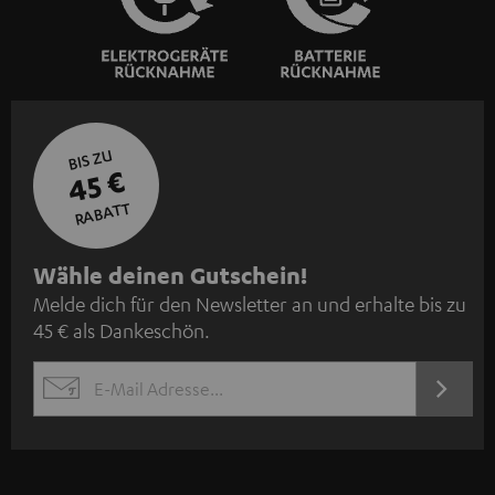
BIS ZU
45 €
RABATT
N
Wähle deinen Gutschein!
Melde dich für den Newsletter an und erhalte bis zu
e
45 € als Dankeschön.
w
s
JETZT
EMAIL
l
ANME
WIDGET
e
t