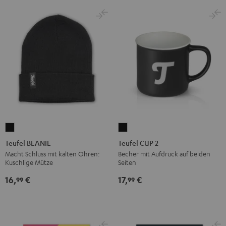
Teufel
Teufel
BEANIE
CUP
Teufel BEANIE
Teufel CUP 2
Schwarz
2
Macht Schluss mit kalten Ohren:
Becher mit Aufdruck auf beiden
Kuschlige Mütze
Seiten
Schwarz
16,
€
17,
€
99
99