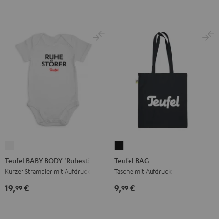
Black
Teufel
Teufel
BABY
BAG
Teufel BABY BODY "Ruhestörer"
Teufel BAG
BODY
Schwarz
Kurzer Strampler mit Aufdruck
Tasche mit Aufdruck
"Ruhestörer"
19,
€
9,
€
99
99
Weiß