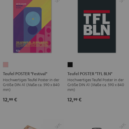
Teufel
Teufel
POSTER
POSTER
Teufel POSTER "Festival"
Teufel POSTER "TFL BLN"
"Festival"
"TFL
Hochwertiges Teufel Poster in der
Hochwertiges Teufel Poster in der
Größe DIN A1 (Maße ca. 590 x 840
Größe DIN A1 (Maße ca. 590 x 840
Rosa
BLN"
mm)
mm)
Schwarz
12,
€
12,
€
99
99