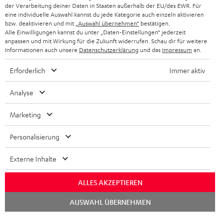
KOPFHÖRER
NIEDERLANDE
der Verarbeitung deiner Daten in Staaten außerhalb der EU/des EWR. Für
BLOG
eine individuelle Auswahl kannst du jede Kategorie auch einzeln aktivieren
BLUETOOTH-KOPFHÖRER
bzw. deaktivieren und mit
„Auswahl übernehmen“
bestätigen.
NEWSLETTER
Alle Einwilligungen kannst du unter „Daten-Einstellungen“ jederzeit
BELGIEN
anpassen und mit Wirkung für die Zukunft widerrufen. Schau dir für weitere
STEREOANLAGEN
STORES
Informationen auch unsere
Datenschutzerklärung
und das
Impressum
an.
FRANKREICH
LAUTSPRECHER
Erforderlich
Immer aktiv
DEINE VORTEILE BEI TEUFEL
POLEN
ULTIMA-SERIE
Analyse
TEUFEL STORY
IN-EAR-KOPFHÖRER
SPANIEN
UNSER MANAGEMENT
Marketing
FANSHOP
NACHHALTIGKEIT
Personalisierung
ITALIEN
NEUHEITEN
Technische Änderungen, Tippfehler und Irrtum vorbehalten. Das auf unseren
UNSERE WERTE
Externe Inhalte
Fotos abgebildete Zubehör ist nicht im Lieferumfang enthalten. Etwaige
USA
Entsorgungsgebühren für Batterien sind im Preis inbegriffen.
BILDUNGSRABATT
ALLES AKZEPTIEREN
©2026 Lautsprecher Teufel GmbH - All rights reserved.
WEITERE LÄNDER
Chat
GESCHENKGUTSCHEIN
AUSWAHL ÜBERNEHMEN
starten
Impressum
AGB
Datenschutz
Daten-Einstellungen
EU Data Act