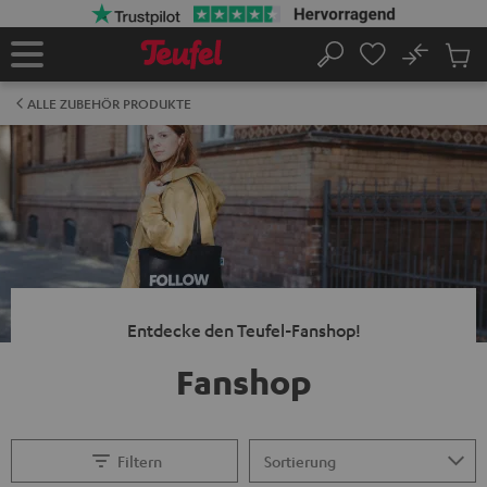
ZUM
NHALT
RINGEN
No
Abs
Startseite
Suche
Artike
im
ALLE ZUBEHÖR PRODUKTE
Waren
Entdecke den Teufel-Fanshop!
Fanshop
Filtern