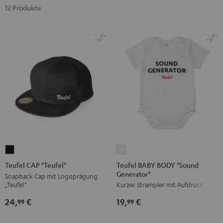
12 Produkte
Teufel
Teufel
BABY
CAP
Teufel BABY BODY "Sound
Teufel CAP "Teufel"
Generator"
BODY
"Teufel"
Snapback Cap mit Logoprägung
„Teufel“
Kurzer Strampler mit Aufdruck
"Sound
Schwarz
Generator"
24,
€
19,
€
99
99
Weiß