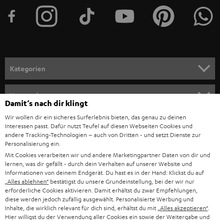
t
e
r
a
n
Kategorien
m
HEIMKINO
e
Unternehmen
Damit‘s nach dir klingt
l
HEIMKINO-KOMPLETTANLAGEN
Wir wollen dir ein sicheres Surferlebnis bieten, das genau zu deinen
SUPPORT
d
Teufel Onlineshops
Interessen passt. Dafür nutzt Teufel auf diesen Webseiten Cookies und
SOUNDBAR
andere Tracking-Technologien – auch von Dritten - und setzt Dienste zur
u
KARRIERE
Personalisierung ein.
DEUTSCHLAND
n
Mit Cookies verarbeiten wir und andere Marketingpartner Daten von dir und
HIFI-LAUTSPRECHER
PRESSE & MARKETING
lernen, was dir gefällt - durch dein Verhalten auf unserer Website und
g
ÖSTERREICH
Informationen von deinem Endgerät. Du hast es in der Hand: Klickst du auf
SMART HOME
„Alles ablehnen“
bestätigst du unsere Grundeinstellung, bei der wir nur
GESCHÄFTSKUNDEN
erforderliche Cookies aktivieren. Damit erhältst du zwar Empfehlungen,
SCHWEIZ
BLUETOOTH-LAUTSPRECHER
diese werden jedoch zufällig ausgewählt. Personalisierte Werbung und
PARTNERPROGRAMM
Inhalte, die wirklich relevant für dich sind, erhältst du mit
„Alles akzeptieren“
.
Hier willigst du der Verwendung aller Cookies ein sowie der Weitergabe und