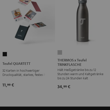
THERMOS
Teufel
x
THERMOS x Teufel
QUARTETT
Teufel QUARTETT
TRINKFLASCHE
Teufel
Schwarz
Hält Heißgetränke bis zu 12
TRINKFLASCHE
32 Karten in hochwertiger
Stunden warm und Kaltgetränke
Druckqualität, starkes, festes Papier
Stone
bis zu 24 Stunden kalt
Gray
11,
€
99
34,
€
99