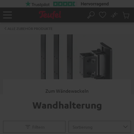
ZUM
NHALT
RINGEN
No
Abs
Startseite
Suche
Artike
im
ALLE ZUBEHÖR PRODUKTE
Waren
Zum Wändewackeln
Wandhalterung
Filtern