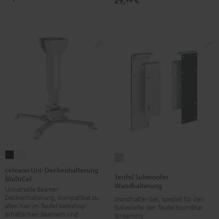
29,
€
Schwarz
Weiß
celexon
celexon
Teufel
Uni-
Uni-
celexon Uni-Deckenhalterung
Subwoofer
Teufel Subwoofer
MultiCel
Deckenhalterung
Deckenhalterung
Wandhalterung
Wandhalterung
Universelle Beamer-
MultiCel
MultiCel
Silber
Deckenhalterung, kompatibel zu
Wandhalter-Set, speziell für den
Schwarz
Weiß
allen hier im Teufel Webshop
Subwoofer der Teufel Soundbar
erhältlichen Beamern und
Streaming