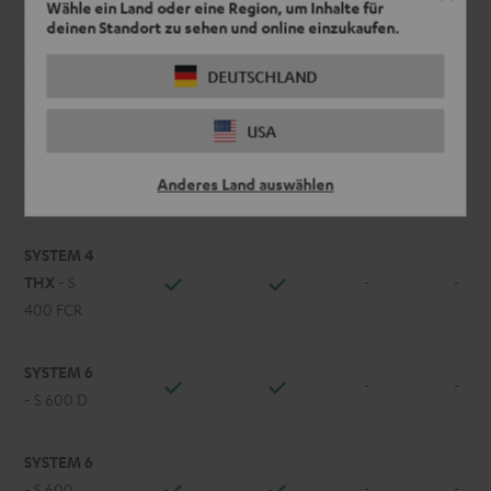
Wähle ein Land oder eine Region, um Inhalte für
deinen Standort zu sehen und online einzukaufen.
STEREO M
-
-
2
DEUTSCHLAND
USA
SYSTEM 4
THX
- S
-
-
Anderes Land auswählen
400 D
SYSTEM 4
THX
- S
-
-
400 FCR
SYSTEM 6
-
-
- S 600 D
SYSTEM 6
-
-
- S 600