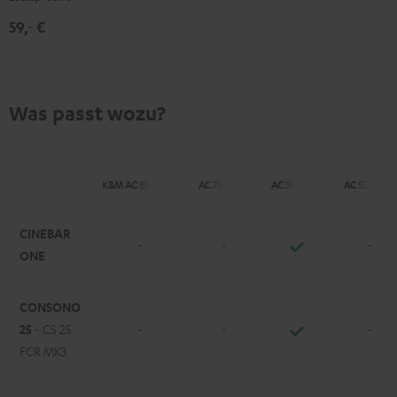
(Paar)
59,
€
‐
Schwarz
Was passt wozu?
K&M AC 8500 SM
AC 7500 SM
AC 3500 SM
AC 5500 SM
CINEBAR
-
-
-
ONE
CONSONO
25
- CS 25
-
-
-
FCR MK3