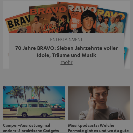
Streaming-System vereint hochwertige HiFi-Technik,
moderne Streaming-Funktionen und hohe Flexibilität in
einem einzigen Gerät – und zeigt, dass man für großen
Sound heute keine klassische HiFi-Anlage mehr braucht.
Du fragst dich, warum der MOTIV® XL deine […]
ENTERTAINMENT
70 Jahre BRAVO: Sieben Jahrzehnte voller
Idole, Träume und Musik
mehr
Wer in den 80ern, 90ern oder frühen 2000ern
aufgewachsen ist, kennt wahrscheinlich dieses Gefühl:
die BRAVO kaufen, durchblättern, Poster aufhängen. Seit
1956 begleitet das Magazin Jugendliche durch Rock und
Pop, kleine Schwärmereien und große Fragen. Zum 70.
Jubiläum werfen wir einen Blick zurück. Vom Filmheft zur
Jugendmarke: Wie die BRAVO ihren Ton fand Als die […]
Musikpodcasts: Welche
Camper-Ausrüstung mal
Formate gibt es und wo du gute
anders: 5 praktische Gadgets