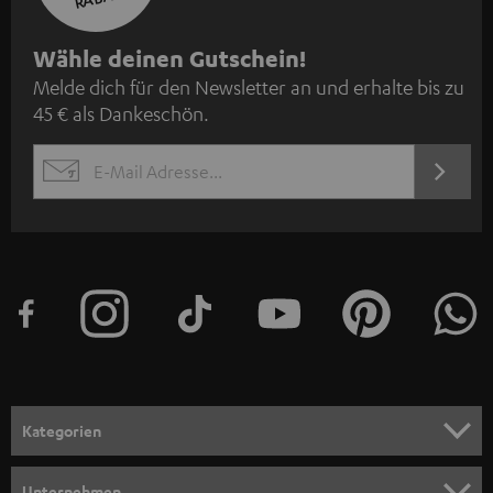
N
Wähle deinen Gutschein!
Melde dich für den Newsletter an und erhalte bis zu
e
45 € als Dankeschön.
w
s
JETZT
EMAIL
l
ANME
WIDGET
e
t
t
e
r
a
n
Kategorien
m
HEIMKINO
e
Unternehmen