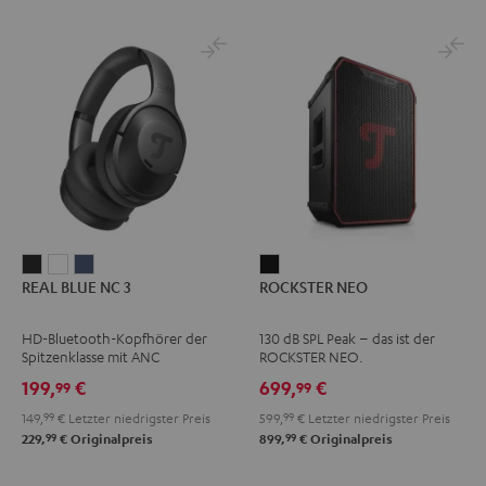
REAL
REAL
REAL
ROCKSTER
REAL BLUE NC 3
ROCKSTER NEO
BLUE
BLUE
BLUE
NEO
NC
NC
NC
Schwarz
HD-Bluetooth-Kopfhörer der
130 dB SPL Peak – das ist der
3
3
3
Spitzenklasse mit ANC
ROCKSTER NEO.
Night
Pearl
Steel
199,
€
699,
€
99
99
Black
White
Blue
149,
99
€
Letzter niedrigster Preis
599,
99
€
Letzter niedrigster Preis
99
99
229,
€
Originalpreis
899,
€
Originalpreis