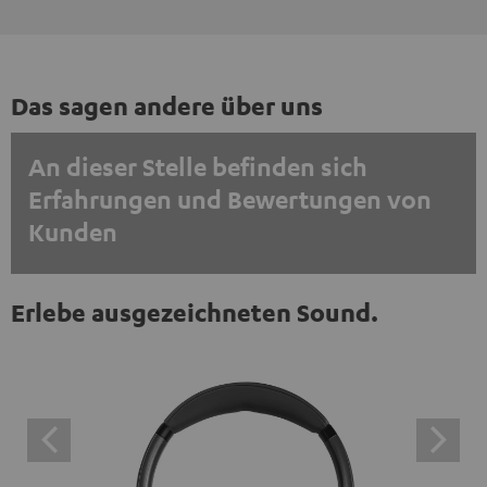
Das sagen andere über uns
An dieser Stelle befinden sich
Erfahrungen und Bewertungen von
Kunden
EINMALIG ZUSTIMMEN UND ANZEIGEN
Erlebe ausgezeichneten Sound.
Externe Inhalte immer anzeigen? In den Daten‑Einstellungen aktivieren
Trustpilot‑Bewertungen sind externe Inhalte. Der
externe Inhalt kann hier mit nur einem Klick angezeigt
werden. Mit dem Anklicken des Inhalts wird zugestimmt,
dass externe Inhalte angezeigt werden. Dabei können