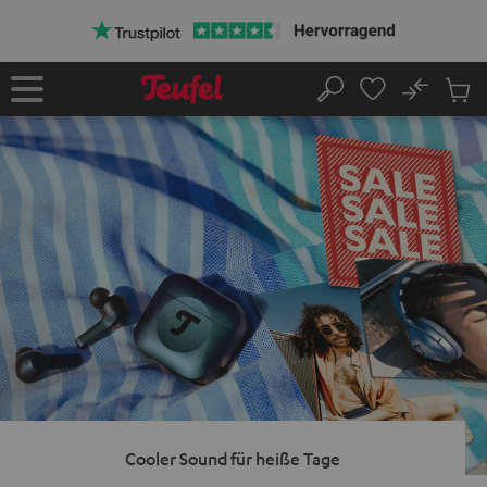
ZUM
NHALT
RINGEN
No
Abs
Startseite
Suche
Artike
im
Waren
Cooler Sound für heiße Tage