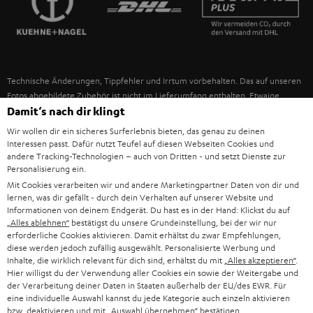
IN-EAR-KOPFHÖRER
SPANIEN
UNSER MANAGEMENT
FANSHOP
NACHHALTIGKEIT
ITALIEN
NEUHEITEN
Technische Änderungen, Tippfehler und Irrtum vorbehalten. Das auf unseren
UNSERE WERTE
Fotos abgebildete Zubehör ist nicht im Lieferumfang enthalten. Etwaige
USA
Entsorgungsgebühren für Batterien sind im Preis inbegriffen.
Damit‘s nach dir klingt
BILDUNGSRABATT
Wir wollen dir ein sicheres Surferlebnis bieten, das genau zu deinen
©2026 Lautsprecher Teufel GmbH - All rights reserved.
WEITERE LÄNDER
Interessen passt. Dafür nutzt Teufel auf diesen Webseiten Cookies und
GESCHENKGUTSCHEIN
andere Tracking-Technologien – auch von Dritten - und setzt Dienste zur
Personalisierung ein.
Impressum
AGB
Datenschutz
Daten-Einstellungen
EU Data Act
BARRIEREFREIHEIT
Mit Cookies verarbeiten wir und andere Marketingpartner Daten von dir und
Vertrag widerrufen
lernen, was dir gefällt - durch dein Verhalten auf unserer Website und
Informationen von deinem Endgerät. Du hast es in der Hand: Klickst du auf
„Alles ablehnen“
bestätigst du unsere Grundeinstellung, bei der wir nur
erforderliche Cookies aktivieren. Damit erhältst du zwar Empfehlungen,
diese werden jedoch zufällig ausgewählt. Personalisierte Werbung und
Inhalte, die wirklich relevant für dich sind, erhältst du mit
„Alles akzeptieren“
.
Hier willigst du der Verwendung aller Cookies ein sowie der Weitergabe und
der Verarbeitung deiner Daten in Staaten außerhalb der EU/des EWR. Für
eine individuelle Auswahl kannst du jede Kategorie auch einzeln aktivieren
bzw. deaktivieren und mit
„Auswahl übernehmen“
bestätigen.