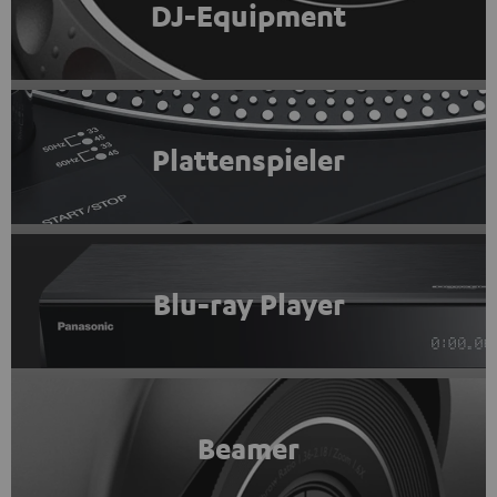
DJ-Equipment
Plattenspieler
Blu-ray Player
Beamer