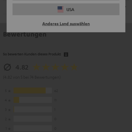
Lautsprecher
USA
Anderes Land auswählen
Bewertungen
So bewerten Kunden dieses Produkt
4.82
(4.82 von 5 bei 74 Bewertungen)
5
62
4
11
3
1
2
0
1
0