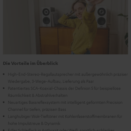
Die Vorteile im Überblick
High-End-Stereo-Regallautsprecher mit außergewöhnlich präziser
Wiedergabe, 3-Wege-Aufbau, Lieferung als Paar
Patentiertes SCA-Koaxial-Chassis der Definion 5 für beispiellose
Räumlichkeit & Abstrahlverhalten
Neuartiges Bassreflexsystem mit intelligent geformten Precision
Channel für tiefen, präzisen Bass
Langhubiger Wok-Tieftöner mit Kohlenfaserstoffmembranen für
hohe Impulstreue & Dynamik
Edler Schleiflack in Anthrazit oder Weiß, sportlich-schlankes,