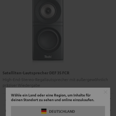
Satelliten-Lautsprecher DEF 3S FCR
High-End-Stereo-Regallautsprecher mit außergewöhnlich
präziser Wiedergabe
Wähle ein Land oder eine Region, um Inhalte für
Abmessungen
deinen Standort zu sehen und online einzukaufen.
Anschlüsse
DEUTSCHLAND