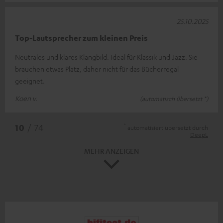
25.10.2025
Top-Lautsprecher zum kleinen Preis
Neutrales und klares Klangbild. Ideal für Klassik und Jazz. Sie
brauchen etwas Platz, daher nicht für das Bücherregal
geeignet.
Koen v.
(automatisch übersetzt *)
*
10
/ 74
automatisiert übersetzt durch
DeepL
MEHR ANZEIGEN