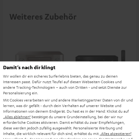
Weiteres Zubehör
Damit‘s nach dir klingt
Wir wollen dir ein sicheres Surferlebnis bieten, das genau zu deinen
Interessen passt. Dafür nutzt Teufel auf diesen Webseiten Cookies und
andere Tracking-Technologien – auch von Dritten - und setzt Dienste zur
Personalisierung ein.
MARANTZ M-CR612
Yamaha R-S202D
Ya
Mit Cookies verarbeiten wir und andere Marketingpartner Daten von dir und
lernen, was dir gefällt - durch dein Verhalten auf unserer Website und
Stereo-Netzwerk-CD-Receiver
2.0-Stereo-Receiver der
2.1
Informationen von deinem Endgerät. Du hast es in der Hand: Klickst du auf
der Spitzenklasse für
Einstiegsklasse mit 115 Watt
Obe
„Alles ablehnen“
bestätigst du unsere Grundeinstellung, bei der wir nur
Kompaktlautsprecher und
pro Kanal an 4 Ohm (bei 1
Kan
799,
€
239,
€
64
‐
‐
Deal
erforderliche Cookies aktivieren. Damit erhältst du zwar Empfehlungen,
kleinere Räume
kHz, 0.7 % THD)
0.7
diese werden jedoch zufällig ausgewählt. Personalisierte Werbung und
269,
‐
€
Letzter niedrigster Preis
799
Inhalte, die wirklich relevant für dich sind, erhältst du mit
„Alles akzeptieren“
.
‐
269,
€
UVP
799