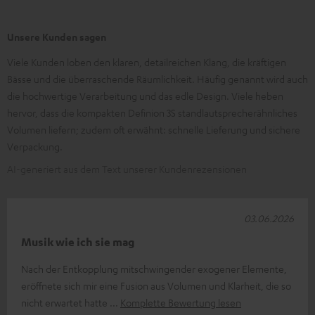
Unsere Kunden sagen
Viele Kunden loben den klaren, detailreichen Klang, die kräftigen
Bässe und die überraschende Räumlichkeit. Häufig genannt wird auch
die hochwertige Verarbeitung und das edle Design. Viele heben
hervor, dass die kompakten Definion 3S standlautsprecherähnliches
Volumen liefern; zudem oft erwähnt: schnelle Lieferung und sichere
Verpackung.
AI-generiert aus dem Text unserer Kundenrezensionen
03.06.2026
Musik wie ich sie mag
Nach der Entkopplung mitschwingender exogener Elemente,
eröffnete sich mir eine Fusion aus Volumen und Klarheit, die so
nicht erwartet hatte
Komplette Bewertung lesen