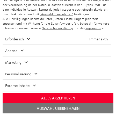
Hier willigst du der Verwendung aller Cookies ein sowie der Weitergabe und
der Verarbeitung deiner Daten in Staaten außerhalb der EU/des EWR. Für
eine individuelle Auswahl kannst du jede Kategorie auch einzeln aktivieren
bzw. deaktivieren und mit
„Auswahl übernehmen“
bestätigen.
Alle Einwilligungen kannst du unter „Daten-Einstellungen“ jederzeit
anpassen und mit Wirkung für die Zukunft widerrufen. Schau dir für weitere
Informationen auch unsere
Datenschutzerklärung
und das
Impressum
an.
Erforderlich
Immer aktiv
Lieferumfang
Analyse
DEFINION 3S
Marketing
1 × Fußplatte DEF 3S FRB (Paar) – Schwarz
2 × Satelliten-Lautsprecher DEF 3S FCR – Anthrazit
Personalisierung
4 × Gummifüße für DEF 3 S (Set) (ET)
Externe Inhalte
Standfüße nicht im Lieferumfang enthalten
ALLES AKZEPTIEREN
Downloads und Service
Chat
AUSWAHL ÜBERNEHMEN
starten