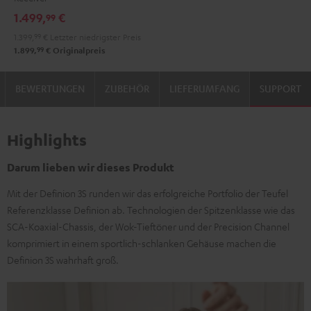
DRA-
DRA-
1.499,
€
99
900H
900H
1.399,
99
€
Letzter niedrigster Preis
Anthrazit
Weiß
99
1.899,
€
Originalpreis
/
Schwarz
BEWERTUNGEN
ZUBEHÖR
LIEFERUMFANG
SUPPORT
Highlights
Darum lieben wir dieses Produkt
Mit der Definion 3S runden wir das erfolgreiche Portfolio der Teufel
Referenzklasse Definion ab. Technologien der Spitzenklasse wie das
SCA-Koaxial-Chassis, der Wok-Tieftöner und der Precision Channel
komprimiert in einem sportlich-schlanken Gehäuse machen die
Definion 3S wahrhaft groß.