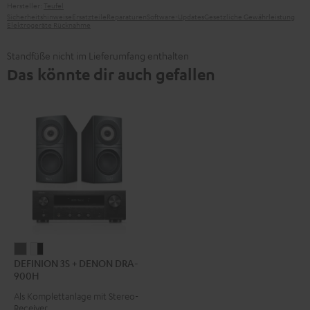
Hersteller:
Teufel
Sicherheitshinweise
Ersatzteile
Reparaturen
Software-Updates
Gesetzliche Gewährleistung
Elektrogeräte Rücknahme
Standfüße nicht im Lieferumfang enthalten
Das könnte dir auch gefallen
DEFINION
DEFINION
DEFINION 3S + DENON DRA-
3S
3S
900H
+
+
Als Komplettanlage mit Stereo-
DENON
DENON
Receiver