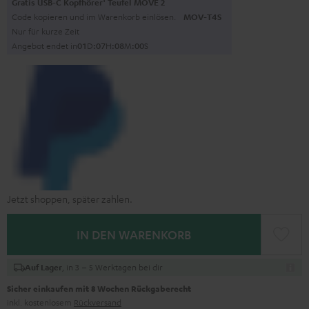
Gratis USB-C Kopfhörer
Teufel MOVE 2
Code kopieren und im Warenkorb einlösen.
MOV-T4S
Nur für kurze Zeit
Angebot endet in
0
1
D
:
0
7
H
:
0
7
M
:
5
9
S
Jetzt shoppen, später zahlen.
IN DEN WARENKORB
, in 3 – 5 Werktagen bei dir
Auf Lager
Sicher einkaufen mit 8 Wochen Rückgaberecht
inkl. kostenlosem
Rückversand