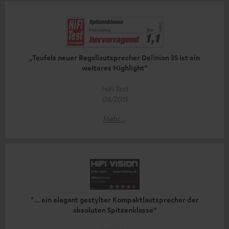
„Teufels neuer Regallautsprecher Deﬁnion 3S ist ein
weiteres Highlight“
HiFi Test
06/2015
Mehr...
"... ein elegant gestylter Kompaktlautsprecher der
absoluten Spitzenklasse“