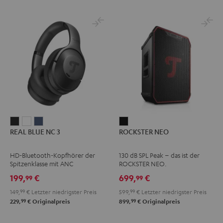
REAL
REAL
REAL
ROCKSTER
REAL BLUE NC 3
ROCKSTER NEO
BLUE
BLUE
BLUE
NEO
NC
NC
NC
Schwarz
HD-Bluetooth-Kopfhörer der
130 dB SPL Peak – das ist der
3
3
3
Spitzenklasse mit ANC
ROCKSTER NEO.
Night
Pearl
Steel
199,
€
699,
€
99
99
Black
White
Blue
149,
99
€
Letzter niedrigster Preis
599,
99
€
Letzter niedrigster Preis
99
99
229,
€
Originalpreis
899,
€
Originalpreis