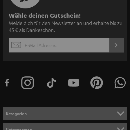
N
Wähle deinen Gutschein!
Melde dich für den Newsletter an und erhalte bis zu
e
45 € als Dankeschön.
w
s
JETZT
EMAIL
l
ANME
WIDGET
e
t
t
e
r
a
n
Kategorien
m
HEIMKINO
e
Unternehmen