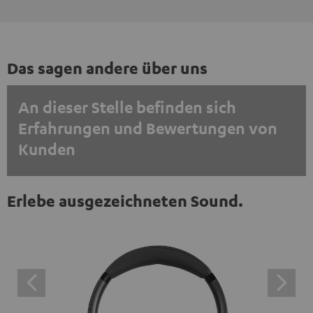
Das sagen andere über uns
An dieser Stelle befinden sich
Erfahrungen und Bewertungen von
Kunden
EINMALIG ZUSTIMMEN UND ANZEIGEN
Erlebe ausgezeichneten Sound.
Externe Inhalte immer anzeigen? In den Daten‑Einstellungen aktivieren
Trustpilot‑Bewertungen sind externe Inhalte. Der
externe Inhalt kann hier mit nur einem Klick angezeigt
werden. Mit dem Anklicken des Inhalts wird zugestimmt,
dass externe Inhalte angezeigt werden. Dabei können