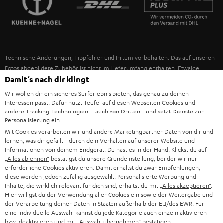
IN-EAR-KOPFHÖRER
SPANIEN
UNSER MANAGEMENT
FANSHOP
NACHHALTIGKEIT
ITALIEN
NEUHEITEN
Technische Änderungen, Tippfehler und Irrtum vorbehalten. Das auf unseren
UNSERE WERTE
Fotos abgebildete Zubehör ist nicht im Lieferumfang enthalten. Etwaige
USA
Entsorgungsgebühren für Batterien sind im Preis inbegriffen.
Damit‘s nach dir klingt
BILDUNGSRABATT
Wir wollen dir ein sicheres Surferlebnis bieten, das genau zu deinen
©2026 Lautsprecher Teufel GmbH - All rights reserved.
WEITERE LÄNDER
Interessen passt. Dafür nutzt Teufel auf diesen Webseiten Cookies und
GESCHENKGUTSCHEIN
andere Tracking-Technologien – auch von Dritten - und setzt Dienste zur
Personalisierung ein.
Impressum
AGB
Datenschutz
Daten-Einstellungen
EU Data Act
BARRIEREFREIHEIT
Mit Cookies verarbeiten wir und andere Marketingpartner Daten von dir und
Vertrag widerrufen
lernen, was dir gefällt - durch dein Verhalten auf unserer Website und
Informationen von deinem Endgerät. Du hast es in der Hand: Klickst du auf
„Alles ablehnen“
bestätigst du unsere Grundeinstellung, bei der wir nur
erforderliche Cookies aktivieren. Damit erhältst du zwar Empfehlungen,
diese werden jedoch zufällig ausgewählt. Personalisierte Werbung und
Inhalte, die wirklich relevant für dich sind, erhältst du mit
„Alles akzeptieren“
.
Hier willigst du der Verwendung aller Cookies ein sowie der Weitergabe und
der Verarbeitung deiner Daten in Staaten außerhalb der EU/des EWR. Für
eine individuelle Auswahl kannst du jede Kategorie auch einzeln aktivieren
bzw. deaktivieren und mit
„Auswahl übernehmen“
bestätigen.