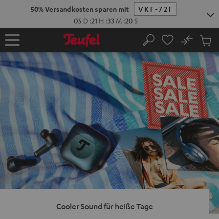
ZUM
NHALT
RINGEN
No
Abs
Startseite
Suche
Artike
im
Waren
Cooler Sound für heiße Tage