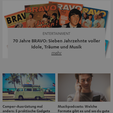
Streaming-System vereint hochwertige HiFi-Technik,
moderne Streaming-Funktionen und hohe Flexibilität in
einem einzigen Gerät – und zeigt, dass man für großen
Sound heute keine klassische HiFi-Anlage mehr braucht.
Du fragst dich, warum der MOTIV® XL deine […]
ENTERTAINMENT
70 Jahre BRAVO: Sieben Jahrzehnte voller
Idole, Träume und Musik
mehr
Wer in den 80ern, 90ern oder frühen 2000ern
aufgewachsen ist, kennt wahrscheinlich dieses Gefühl:
die BRAVO kaufen, durchblättern, Poster aufhängen. Seit
1956 begleitet das Magazin Jugendliche durch Rock und
Pop, kleine Schwärmereien und große Fragen. Zum 70.
Jubiläum werfen wir einen Blick zurück. Vom Filmheft zur
Jugendmarke: Wie die BRAVO ihren Ton fand Als die […]
Musikpodcasts: Welche
Camper-Ausrüstung mal
Formate gibt es und wo du gute
anders: 5 praktische Gadgets