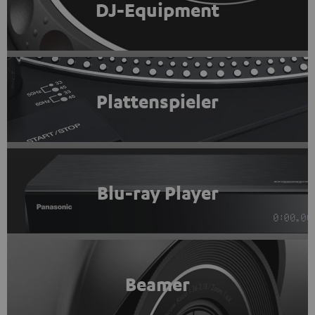
DJ-Equipment
Plattenspieler
Blu-ray Player
Beamer