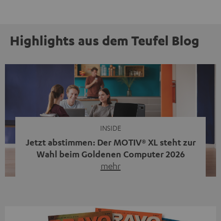
Highlights aus dem Teufel Blog
INSIDE
Jetzt abstimmen: Der MOTIV® XL steht zur
Wahl beim Goldenen Computer 2026
mehr
Unser portabler, aktiver HiFi-Streaming-Speaker
MOTIV® XL kandidiert bei der Leserwahl zum Goldenen
Computer 2026 in der Kategorie „Sound“. Das smarte
Streaming-System vereint hochwertige HiFi-Technik,