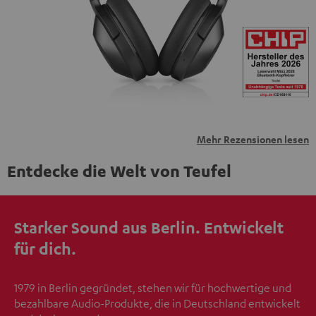
übermittelt werden.
Weitere Informationen sind in der
Datenschutzerklärung unter I zu finden
.
Mehr Rezensionen lesen
Entdecke die Welt von Teufel
Starker Sound aus Berlin. Entwickelt
für dich.
1979 in Berlin gegründet, stehen wir für hochwertige und
bezahlbare Audio-Produkte, die in Deutschland entwickelt