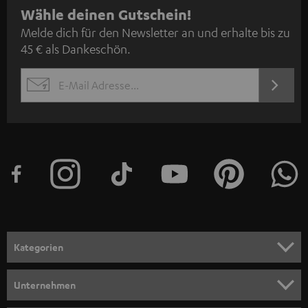
N
Wähle deinen Gutschein!
Melde dich für den Newsletter an und erhalte bis zu
e
45 € als Dankeschön.
w
s
JETZT
EMAIL
l
ANME
WIDGET
e
t
t
e
r
a
n
Kategorien
m
HEIMKINO
e
Unternehmen
l