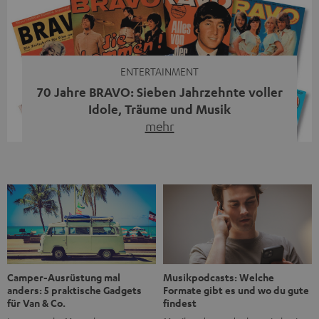
moderne Streaming-Funktionen und hohe Flexibilität in
einem einzigen Gerät – und zeigt, dass man für großen
Sound heute keine klassische HiFi-Anlage mehr braucht.
Du fragst dich, warum der MOTIV® XL deine […]
ENTERTAINMENT
70 Jahre BRAVO: Sieben Jahrzehnte voller
Idole, Träume und Musik
mehr
Wer in den 80ern, 90ern oder frühen 2000ern
aufgewachsen ist, kennt wahrscheinlich dieses Gefühl:
die BRAVO kaufen, durchblättern, Poster aufhängen. Seit
1956 begleitet das Magazin Jugendliche durch Rock und
Pop, kleine Schwärmereien und große Fragen. Zum 70.
Jubiläum werfen wir einen Blick zurück. Vom Filmheft zur
Jugendmarke: Wie die BRAVO ihren Ton fand Als die […]
Musikpodcasts: Welche
Camper-Ausrüstung mal
Formate gibt es und wo du gute
anders: 5 praktische Gadgets
findest
für Van & Co.