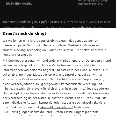
SPANIEN
UNSER MANAGEMENT
FANSHOP
NACHHALTIGKEIT
ITALIEN
NEUHEITEN
Technische Änderungen, Tippfehler und Irrtum vorbehalten. Das auf unseren
UNSERE WERTE
Fotos abgebildete Zubehör ist nicht im Lieferumfang enthalten. Etwaige
USA
Entsorgungsgebühren für Batterien sind im Preis inbegriffen.
Damit‘s nach dir klingt
BILDUNGSRABATT
Wir wollen dir ein sicheres Surferlebnis bieten, das genau zu deinen
©2026 Lautsprecher Teufel GmbH - All rights reserved.
WEITERE LÄNDER
Interessen passt. Dafür nutzt Teufel auf diesen Webseiten Cookies und
GESCHENKGUTSCHEIN
andere Tracking-Technologien – auch von Dritten - und setzt Dienste zur
Personalisierung ein.
Impressum
AGB
Datenschutz
Daten-Einstellungen
EU Data Act
BARRIEREFREIHEIT
Mit Cookies verarbeiten wir und andere Marketingpartner Daten von dir und
Vertrag widerrufen
lernen, was dir gefällt - durch dein Verhalten auf unserer Website und
Informationen von deinem Endgerät. Du hast es in der Hand: Klickst du auf
„Alles ablehnen“
bestätigst du unsere Grundeinstellung, bei der wir nur
erforderliche Cookies aktivieren. Damit erhältst du zwar Empfehlungen,
diese werden jedoch zufällig ausgewählt. Personalisierte Werbung und
Inhalte, die wirklich relevant für dich sind, erhältst du mit
„Alles akzeptieren“
.
Hier willigst du der Verwendung aller Cookies ein sowie der Weitergabe und
der Verarbeitung deiner Daten in Staaten außerhalb der EU/des EWR. Für
eine individuelle Auswahl kannst du jede Kategorie auch einzeln aktivieren
bzw. deaktivieren und mit
„Auswahl übernehmen“
bestätigen.
Alle Einwilligungen kannst du unter „Daten-Einstellungen“ jederzeit