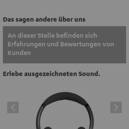
Das sagen andere über uns
An dieser Stelle befinden sich
Erfahrungen und Bewertungen von
Kunden
EINMALIG ZUSTIMMEN UND ANZEIGEN
Erlebe ausgezeichneten Sound.
Externe Inhalte immer anzeigen? In den Daten‑Einstellungen aktivieren
Trustpilot‑Bewertungen sind externe Inhalte. Der
externe Inhalt kann hier mit nur einem Klick angezeigt
werden. Mit dem Anklicken des Inhalts wird zugestimmt,
dass externe Inhalte angezeigt werden. Dabei können
personenbezogene Daten an Drittplattformen