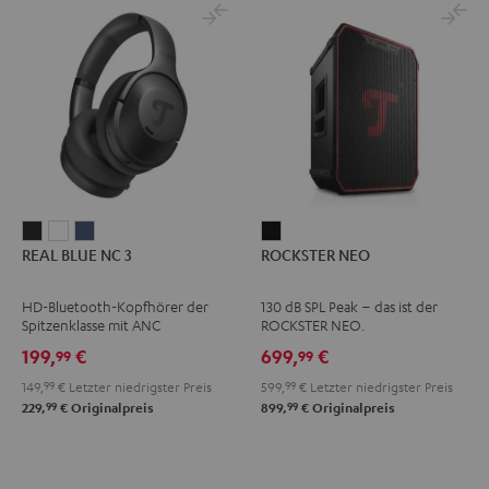
REAL
REAL
REAL
ROCKSTER
REAL BLUE NC 3
ROCKSTER NEO
BLUE
BLUE
BLUE
NEO
NC
NC
NC
Schwarz
HD-Bluetooth-Kopfhörer der
130 dB SPL Peak – das ist der
3
3
3
Spitzenklasse mit ANC
ROCKSTER NEO.
Night
Pearl
Steel
199,
€
699,
€
99
99
Black
White
Blue
149,
99
€
Letzter niedrigster Preis
599,
99
€
Letzter niedrigster Preis
99
99
229,
€
Originalpreis
899,
€
Originalpreis