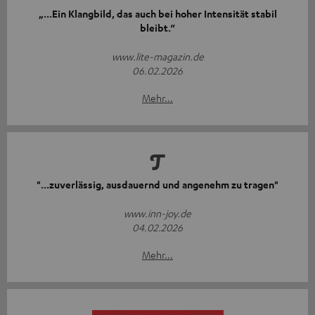
„...Ein Klangbild, das auch bei hoher Intensität stabil
bleibt.“
www.lite-magazin.de
06.02.2026
Mehr...
"...zuverlässig, ausdauernd und angenehm zu tragen"
www.inn-joy.de
04.02.2026
Mehr...