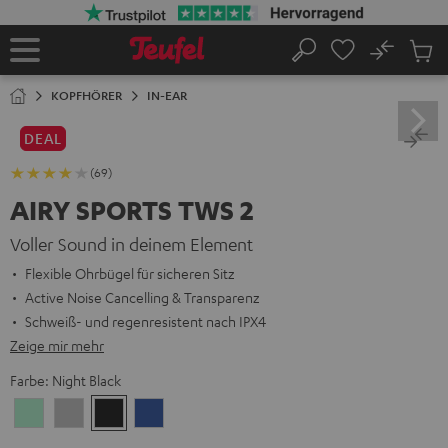
ZUM
NHALT
RINGEN
No
Abs
Startseite
Suche
Artike
im
KOPFHÖRER
IN-EAR
Waren
DEAL
(69)
AIRY SPORTS TWS 2
Voller Sound in deinem Element
Flexible Ohrbügel für sicheren Sitz
Active Noise Cancelling & Transparenz
Schweiß- und regenresistent nach IPX4
Zeige mir mehr
Farbe:
Night Black
Misty
Moon
Night
Space
Green
Gray
Black
Blue