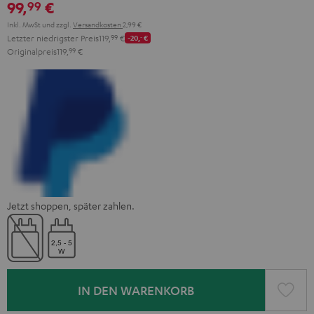
99,
€
99
Inkl. MwSt
und zzgl.
Versandkosten
2,99 €
Letzter niedrigster Preis
119,
99
€
-20,
‐
€
Originalpreis
119,
99
€
Jetzt shoppen, später zahlen.
IN DEN WARENKORB