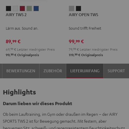
AIRY
AIRY
AIRY
AIRY
AIRY
AIRY
AIRY
AIRY TWS 2
AIRY OPEN TWS
TWS
TWS
TWS
TWS
TWS
OPEN
OPEN
2
2
2
2
2
TWS
TWS
Lärm aus. Sound an.
Sound trifft Freiheit
Night
Pure
Ruby
Sage
Space
Moon
Night
Black
White
Red
Green
Blue
Gray
Black
89,
€
99,
€
99
99
69,
99
€
Letzter niedrigster Preis
79,
99
€
Letzter niedrigster Preis
99
99
99,
€
Originalpreis
119,
€
Originalpreis
BEWERTUNGEN
ZUBEHÖR
LIEFERUMFANG
SUPPORT
Highlights
Darum lieben wir dieses Produkt
Ob beim Lauftraining, im Gym oder draußen im Regen – der AIRY
SPORTS TWS 2 ist für Bewegung gemacht. Mit festem, aber
bequemen Sitz, schweiß- und regenresistentem Feuchtigkeitsschutz