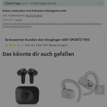
, in 2 – 4 Werktagen bei dir
Auf Lager
Sicher einkaufen mit 8 Wochen Rückgaberecht
inkl. kostenlosem
Rückversand
Hersteller:
Teufel
Sicherheitshinweise
Ersatzteile
Reparaturen
Software-Updates
Gesetzliche Gewährleistung
Elektrogeräte Rücknahme
So bewerten Kunden den Vorgänger AIRY SPORTS TWS
(4.4 von 5 bei 1057 Bewertungen)
Das könnte dir auch gefallen