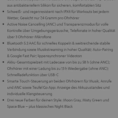
aus antibakteriellem Silikon für sicheren, komfortablen Sitz
Schweiß- und regenresistent nach IPX4 für Workouts bei jedem
Wetter, Gewicht nur 7,4 Gramm pro Ohrhörer
Active Noise Cancelling (ANC) und Transparenzmodus für volle
Kontrolle über Umgebungsgeräusche, Telefonate in hoher Qualität
über 3 Ohrhörer-Mikrofone
Bluetooth 5.3 AAC für schnelles Koppeln & weitreichende stabile
Verbindung sowie Musikstreaming in hoher Qualität; Auto-Pairing
& Google Fast Pair; lippensynchroner Videoton
Akku-Gesamtspielzeit mit Ladecase von bis zu 58 h (ohne ANC);
Ohrhörer mit einer Ladung bis zu 13 h Wiedergabe (ohne ANC);
Schnellladefunktion über USB-C
Smarte Touch-Steuerung an beiden Ohrhörern für Musik, Anrufe
und ANC sowie Teufel Go App: Anzeige des Akkuzustandes und
individuelle Klangsteuerung
Drei neue Farben für deinen Style: Moon Gray, Misty Green und
Space Blue – plus klassisches Night Black