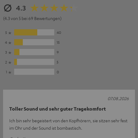
4.3
(4.3 von 5 bei 69 Bewertungen)
5
40
4
15
3
9
2
5
1
0
07.08.2026
Toller Sound und sehr guter Tragekomfort
Ich bin sehr begeistert von den Kopfhörern, sie sitzen sehr fest
im Ohr und der Sound ist bombastisch.