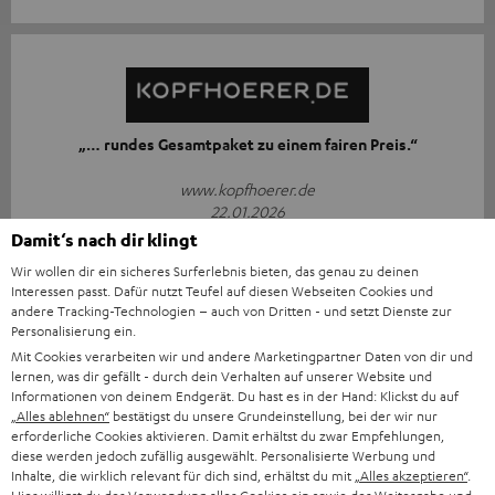
„… rundes Gesamtpaket zu einem fairen Preis.“
www.kopfhoerer.de
22.01.2026
Damit‘s nach dir klingt
Mehr...
Wir wollen dir ein sicheres Surferlebnis bieten, das genau zu deinen
Interessen passt. Dafür nutzt Teufel auf diesen Webseiten Cookies und
andere Tracking-Technologien – auch von Dritten - und setzt Dienste zur
Personalisierung ein.
Mit Cookies verarbeiten wir und andere Marketingpartner Daten von dir und
lernen, was dir gefällt - durch dein Verhalten auf unserer Website und
„… Schön sportlich bleiben“
Informationen von deinem Endgerät. Du hast es in der Hand: Klickst du auf
„Alles ablehnen“
bestätigst du unsere Grundeinstellung, bei der wir nur
www.computerbild.de
erforderliche Cookies aktivieren. Damit erhältst du zwar Empfehlungen,
diese werden jedoch zufällig ausgewählt. Personalisierte Werbung und
22.01.2026
Inhalte, die wirklich relevant für dich sind, erhältst du mit
„Alles akzeptieren“
.