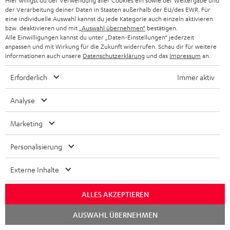
Hier willigst du der Verwendung aller Cookies ein sowie der Weitergabe und
Mehr...
der Verarbeitung deiner Daten in Staaten außerhalb der EU/des EWR. Für
eine individuelle Auswahl kannst du jede Kategorie auch einzeln aktivieren
bzw. deaktivieren und mit
„Auswahl übernehmen“
bestätigen.
Alle Einwilligungen kannst du unter „Daten-Einstellungen“ jederzeit
anpassen und mit Wirkung für die Zukunft widerrufen. Schau dir für weitere
Zubehör
Informationen auch unsere
Datenschutzerklärung
und das
Impressum
an.
Erforderlich
Immer aktiv
Notwendiges Zubehör
Analyse
Bitte prüfe, ob benötigte Verbindungskabel im
Marketing
Lieferumfang enthalten sind.
Personalisierung
Externe Inhalte
ALLES AKZEPTIEREN
Chat
AUSWAHL ÜBERNEHMEN
starten