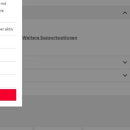
 mit
ere
r aktiv
 wir
n.
Weitere Supportoptionen