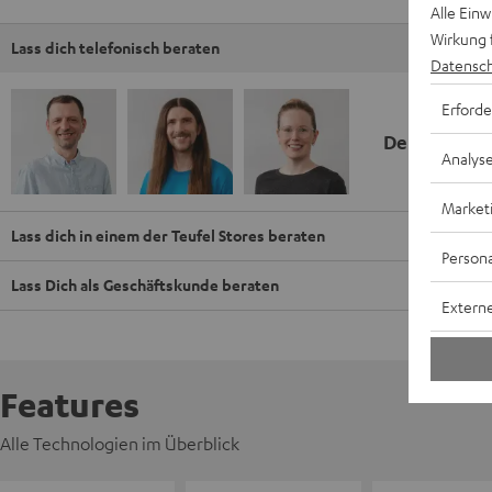
Alle Ein
Wirkung 
Lass dich telefonisch beraten
Datensch
Erforde
Deine Kauf
Analys
Market
Lass dich in einem der Teufel Stores beraten
Persona
Lass Dich als Geschäftskunde beraten
Externe
Features
Alle Technologien im Überblick