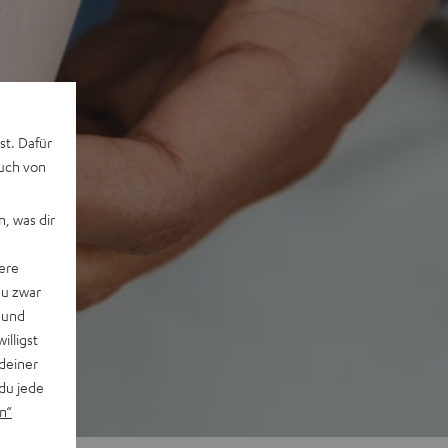
st. Dafür
auch von
, was dir
ere
du zwar
 und
willigst
deiner
du jede
n“