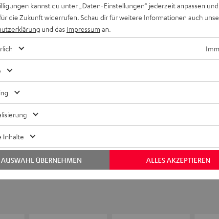
willigungen kannst du unter „Daten-Einstellungen“ jederzeit anpassen und
für die Zukunft widerrufen. Schau dir für weitere Informationen auch uns
utzerklärung
und das
Impressum
an.
rlich
Imme
Keinen Store in der Nähe? Kein Problem,
beratung
beraten dich auch persönlich am Telefo
e
Hier Termin buchen
ing
lisierung
 Inhalte
AUSWAHL ÜBERNEHMEN
ALLES AKZEPTIEREN