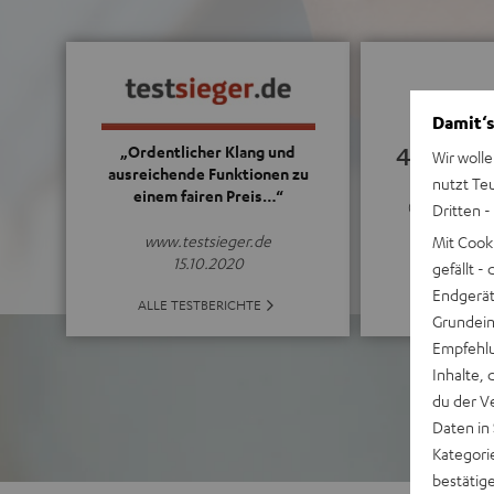
Damit‘s
4.47
„Ordentlicher Klang und
Wir wolle
ausreichende Funktionen zu
nutzt Te
einem fairen Preis…“
(4.47 von 5 be
Dritten -
www.testsieger.de
Mit Cook
15.10.2020
gefällt 
Endgerät.
ALLE BE
ALLE TESTBERICHTE
Grundeins
Empfehlu
Inhalte, 
du der V
Daten in
Kategori
bestätig