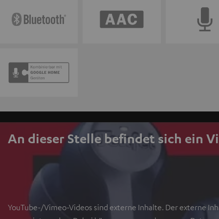
An dieser Stelle befindet sich ein V
YouTube-/Vimeo-Videos sind externe Inhalte. Der externe Inha