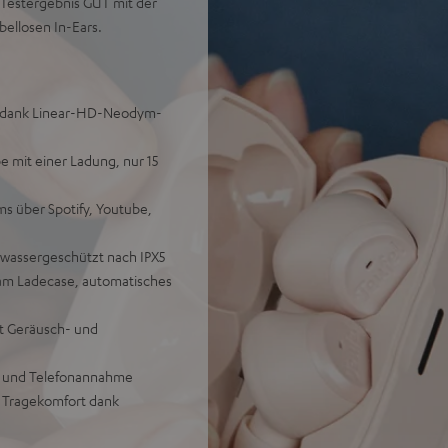
 Testergebnis GUT mit der
bellosen In-Ears.
en dank Linear-HD-Neodym-
e mit einer Ladung, nur 15
s über Spotify, Youtube,
lwassergeschützt nach IPX5
 am Ladecase, automatisches
it Geräusch- und
g und Telefonannahme
r Tragekomfort dank