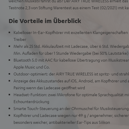
welchen Musikstil fährst du ab? Der AIRY TRUE WIRELESS erhielt das
Testnote 2,3 von Stiftung Warentest aus einem Test (02/2021) mit ka
Die Vorteile im Überblick
Kabelloser In-Ear-Kopfhörer mit exzellenten Klangeigenschaft
Treiber
Mehr als 25 Std. Akkulaufzeit mit Ladecase, über 6 Std. Wiedergab
Min. Aufladen für über 1 Stunde Wiedergabe (bei 50% Lautstärke)
Bluetooth 5.0 mit AAC für kabellose Übertragung von Musikstream
Apple Music und Co.
Outdoor-optimiert: der AIRY TRUE WIRELESS ist spritz- und strah
Anzeige des Akkuzustandes auf iOS, Android, am Kopfhörer und
Pairing wenn das Ladecase geöffnet wird
Headset-Funktion: zwei Mikrofone für optimale Sprachqualität m
Echounterdrückung
Smarte Touch-Steuerung an der Ohrmuschel für Musiksteuerun
Kopfhörer und Ladecase wiegen nur 49 g / angenehmer, sichere
besonders weicher, antibakterieller Ear-Tips aus Silikon