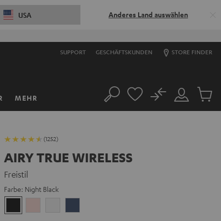
Anderes Land auswählen
USA
SUPPORT
GESCHÄFTSKUNDEN
STORE FINDER
No
R
MEHR
Suche
Mein
Artikel
Konto
im
Warenk
(1252)
AIRY TRUE WIRELESS
Freistil
Farbe:
Night Black
Night
Pale
Silver
Steel
Black
Gold
White
Blue