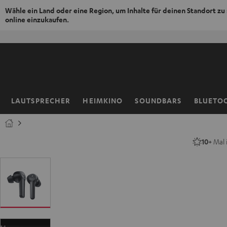
Wähle ein Land oder eine Region, um Inhalte für deinen Standort zu
online einzukaufen.
ZUM
NHALT
RINGEN
LAUTSPRECHER
HEIMKINO
SOUNDBARS
BLUETO
Startseite
10+
Mal 