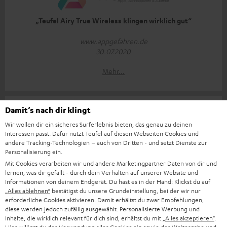
„Teufel Airy True Wireless klingen wirklich gut“
www.appgefahren.de
30.07.2020
Mehr...
Damit‘s nach dir klingt
Wir wollen dir ein sicheres Surferlebnis bieten, das genau zu deinen
Interessen passt. Dafür nutzt Teufel auf diesen Webseiten Cookies und
andere Tracking-Technologien – auch von Dritten - und setzt Dienste zur
„… verführt mit einem herrlich dynamischen Klangbild …“
Personalisierung ein.
Mit Cookies verarbeiten wir und andere Marketingpartner Daten von dir und
EAR IN
lernen, was dir gefällt - durch dein Verhalten auf unserer Website und
Informationen von deinem Endgerät. Du hast es in der Hand: Klickst du auf
04/2020
„Alles ablehnen“
bestätigst du unsere Grundeinstellung, bei der wir nur
erforderliche Cookies aktivieren. Damit erhältst du zwar Empfehlungen,
Mehr...
diese werden jedoch zufällig ausgewählt. Personalisierte Werbung und
Inhalte, die wirklich relevant für dich sind, erhältst du mit
„Alles akzeptieren“
.