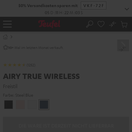
ZUM
NHALT
RINGEN
No
Abs
Startseite
Suche
Artike
im
Waren
Mal im letzten Monat verkauft.
10+
(1252)
AIRY TRUE WIRELESS
Freistil
Farbe:
Steel Blue
Night
Pale
Silver
Steel
Black
Gold
White
Blue
DIE WARE IST DERZEIT NICHT LIEFERBAR