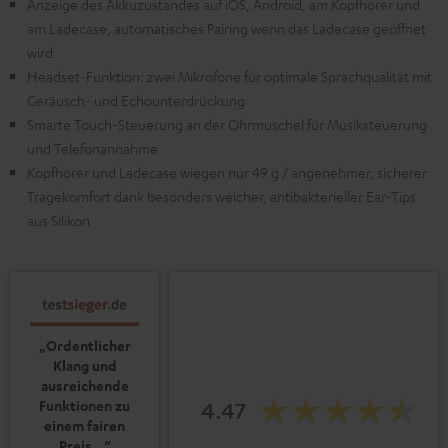
Anzeige des Akkuzustandes auf iOS, Android, am Kopfhörer und
am Ladecase, automatisches Pairing wenn das Ladecase geöffnet
wird
Headset-Funktion: zwei Mikrofone für optimale Sprachqualität mit
Geräusch- und Echounterdrückung
Smarte Touch-Steuerung an der Ohrmuschel für Musiksteuerung
und Telefonannahme
Kopfhörer und Ladecase wiegen nur 49 g / angenehmer, sicherer
Tragekomfort dank besonders weicher, antibakterieller Ear-Tips
aus Silikon
„Ordentlicher
Klang und
ausreichende
Funktionen zu
4.47
einem fairen
Preis…“