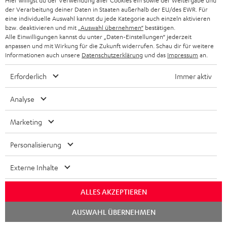
Hier willigst du der Verwendung aller Cookies ein sowie der Weitergabe und
der Verarbeitung deiner Daten in Staaten außerhalb der EU/des EWR. Für
eine individuelle Auswahl kannst du jede Kategorie auch einzeln aktivieren
bzw. deaktivieren und mit
„Auswahl übernehmen“
bestätigen.
Alle Einwilligungen kannst du unter „Daten-Einstellungen“ jederzeit
anpassen und mit Wirkung für die Zukunft widerrufen. Schau dir für weitere
„Klingen nicht nur super, sie haben auch eine geniale
Informationen auch unsere
Datenschutzerklärung
und das
Impressum
an.
Touchsteuerung.“
Erforderlich
Immer aktiv
Men's Health Deutschland
12/2020
Analyse
Mehr...
Marketing
Personalisierung
Externe Inhalte
ALLES AKZEPTIEREN
„… kristallklares Sounderlebnis …“
Chat
AUSWAHL ÜBERNEHMEN
testventure.de
starten
08/2020