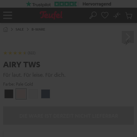
ZUM
NHALT
RINGEN
No
Abs
Startseite
Suche
Artike
im
SALE
B-WARE
Waren
(322)
AIRY TWS
Für laut. Für leise. Für dich.
Farbe:
Pale Gold
Night
Pale
Silver
Steel
Black
Gold
White
Blue
DIE WARE IST DERZEIT NICHT LIEFERBAR