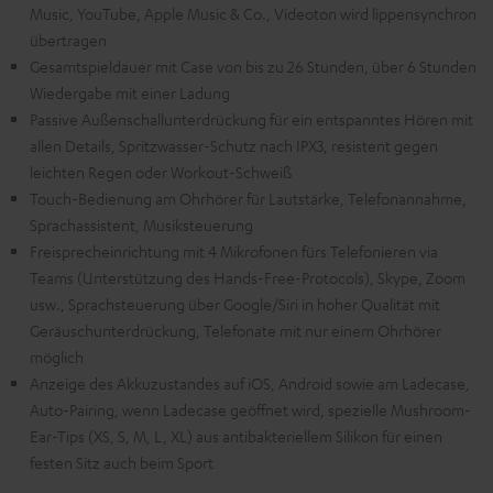
Music, YouTube, Apple Music & Co., Videoton wird lippensynchron
übertragen
Gesamtspieldauer mit Case von bis zu 26 Stunden, über 6 Stunden
Wiedergabe mit einer Ladung
Passive Außenschallunterdrückung für ein entspanntes Hören mit
allen Details, Spritzwasser-Schutz nach IPX3, resistent gegen
leichten Regen oder Workout-Schweiß
Touch-Bedienung am Ohrhörer für Lautstärke, Telefonannahme,
Sprachassistent, Musiksteuerung
Freisprecheinrichtung mit 4 Mikrofonen fürs Telefonieren via
Teams (Unterstützung des Hands-Free-Protocols), Skype, Zoom
usw., Sprachsteuerung über Google/Siri in hoher Qualität mit
Geräuschunterdrückung, Telefonate mit nur einem Ohrhörer
möglich
Anzeige des Akkuzustandes auf iOS, Android sowie am Ladecase,
Auto-Pairing, wenn Ladecase geöffnet wird, spezielle Mushroom-
Ear-Tips (XS, S, M, L, XL) aus antibakteriellem Silikon für einen
festen Sitz auch beim Sport