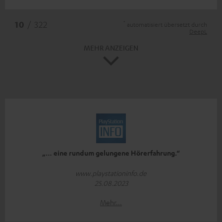
*
10
/ 322
automatisiert übersetzt durch
DeepL
MEHR ANZEIGEN
„… eine rundum gelungene Hörerfahrung.“
www.playstationinfo.de
25.08.2023
Mehr...