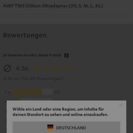
AIRY TWS Silikon Ohradapter (XS, S, M, L, XL)
Bewertungen
So bewerten Kunden dieses Produkt
4.56
(4.56 von 5 bei 322 Bewertungen)
5
237
4
50
Wähle ein Land oder eine Region, um Inhalte für
3
18
deinen Standort zu sehen und online einzukaufen.
2
12
DEUTSCHLAND
1
5