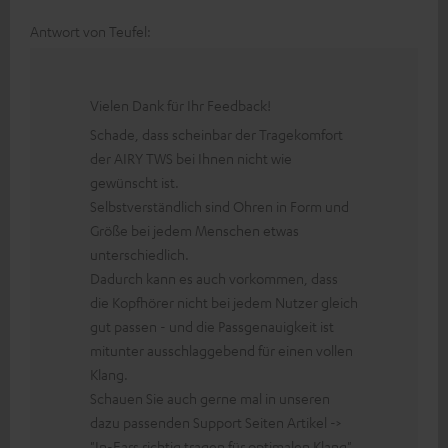
Antwort von Teufel:
Vielen Dank für Ihr Feedback!
Schade, dass scheinbar der Tragekomfort
der AIRY TWS bei Ihnen nicht wie
gewünscht ist.
Selbstverständlich sind Ohren in Form und
Größe bei jedem Menschen etwas
unterschiedlich.
Dadurch kann es auch vorkommen, dass
die Kopfhörer nicht bei jedem Nutzer gleich
gut passen - und die Passgenauigkeit ist
mitunter ausschlaggebend für einen vollen
Klang.
Schauen Sie auch gerne mal in unseren
dazu passenden Support Seiten Artikel ->
"In-Ears richtig tragen für optimalen Klang"