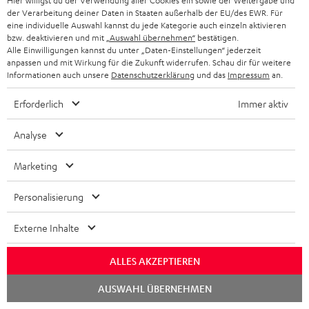
Zubehör
Hier willigst du der Verwendung aller Cookies ein sowie der Weitergabe und
der Verarbeitung deiner Daten in Staaten außerhalb der EU/des EWR. Für
eine individuelle Auswahl kannst du jede Kategorie auch einzeln aktivieren
bzw. deaktivieren und mit
„Auswahl übernehmen“
bestätigen.
Notwendiges Zubehör ist im Lieferumfang
Alle Einwilligungen kannst du unter „Daten-Einstellungen“ jederzeit
anpassen und mit Wirkung für die Zukunft widerrufen. Schau dir für weitere
enthalten.
Informationen auch unsere
Datenschutzerklärung
und das
Impressum
an.
Weiteres Zubehör
Erforderlich
Immer aktiv
Analyse
Marketing
Personalisierung
Externe Inhalte
ALLES AKZEPTIEREN
VARTA Wireless Power
FeinTech Bluetooth Audio
Fe
Chat
AUSWAHL ÜBERNEHMEN
Bank
System
Ext
starten