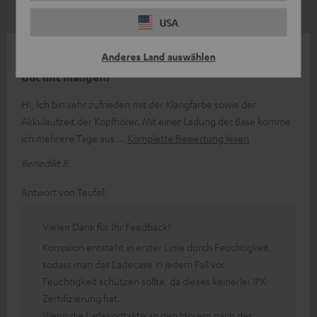
USA
18.07.2024
Anderes Land auswählen
Gut mit mängeln
Hi, Ich bin sehr zufrieden mit der Klangfarbe sowie der
Akkulaufzeit der Kopfhörer. Mit einer Ladung der Base komme
ich mehrere Tage aus
Komplette Bewertung lesen
Benedikt B.
Antwort von Teufel:
Vielen Dank für Ihr Feedback!
Korrosion entsteht in erster Linie durch Feuchtigkeit,
sodass man das Ladecase in jedem Fall vor
Feuchtigkeit schützen sollte, da dieses keinerlei IPX-
Zertifizierung hat.
Wenn die Ladekontakte an den Hörern nach der