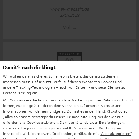
www.av-magazin.de
27.01.2023
Mehr...
Damit‘s nach dir klingt
„Insgesamt ein runder Auftritt zum attraktiven Preis.“
Wir wollen dir ein sicheres Surferlebnis bieten, das genau zu deinen
Interessen passt. Dafür nutzt Teufel auf diesen Webseiten Cookies und
andere Tracking-Technologien – auch von Dritten - und setzt Dienste zur
www.modernhifi.de
Personalisierung ein.
24.01.2023
Mit Cookies verarbeiten wir und andere Marketingpartner Daten von dir und
lernen, was dir gefällt - durch dein Verhalten auf unserer Website und
Mehr...
Informationen von deinem Endgerät. Du hast es in der Hand: Klickst du auf
„Alles ablehnen“
bestätigst du unsere Grundeinstellung, bei der wir nur
erforderliche Cookies aktivieren. Damit erhältst du zwar Empfehlungen,
diese werden jedoch zufällig ausgewählt. Personalisierte Werbung und
Inhalte, die wirklich relevant für dich sind, erhältst du mit
„Alles akzeptieren“
.