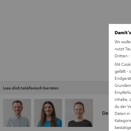
Damit‘s
Wir wolle
nutzt Te
Dritten -
Mit Cook
gefällt 
Endgerät.
Grundeins
Lass dich telefonisch beraten
Empfehlu
Inhalte, 
du der V
Deine Kauf
Daten in
Kategori
bestätig