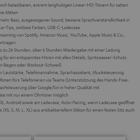
hoch belastbaren, extrem langhubigen Linear-HD-Tönern für satten
me Mitten
ehr Bass, ausgewogener Sound, bessere Sprachverständlichkeit in
Ear-Tips, zeitlose Farben, USB-C-Ladecase
treaming von Spotify, Amazon Music, YouTube, Apple Music & Co.,
ertragen
is zu 26 Stunden, über 6 Stunden Wiedergabe mit einer Ladung
 für ein entspanntes Hören mit allen Details, Spritzwasser-Schutz
hten Regen oder Workout-Schweiß
 Lautstärke, Telefonannahme, Sprachassistent, Musiksteuerung
ofonen fürs Telefonieren via Teams (Unterstützung des Hands-Free-
achsteuerung über Google/Siri in hoher Qualität mit
te mit nur einem Ohrhörer möglich
OS, Android sowie am Ladecase, Auto-Pairing, wenn Ladecase geöffnet
(XS, S, M, L, XL) aus antibakteriellem Silikon für einen festen Sitz auch