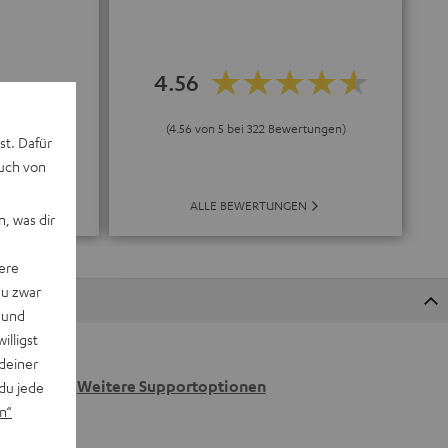
4.56
ungene
“
(4.56 von 5 bei 322 Bewertungen)
st. Dafür
o.de
auch von
ALLE BEWERTUNGEN
E
, was dir
ere
du zwar
 und
willigst
deiner
 wir
n.
Weitere Supportoptionen
du jede
n“