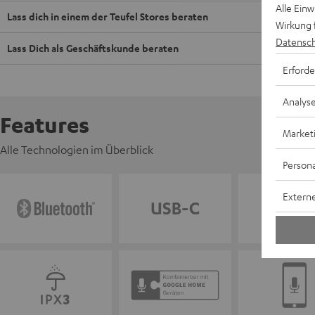
Alle Ein
Lass dich in einem der Teufel Stores beraten
Wirkung 
Datensch
Lass Dich als Geschäftskunde beraten
Erforde
Analys
Features
Market
Alle Technologien im Überblick
Persona
Externe