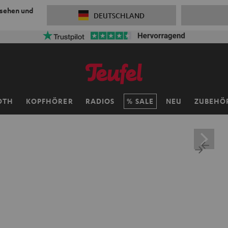
 sehen und
DEUTSCHLAND
OTH
KOPFHÖRER
RADIOS
SALE
NEU
ZUBEHÖ