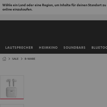
Wähle ein Land oder eine Region, um Inhalte für deinen Standort zu
online einzukaufen.
ZUM
NHALT
RINGEN
LAUTSPRECHER
HEIMKINO
SOUNDBARS
BLUETO
Startseite
SALE
B-WARE