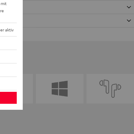
 mit
ere
r aktiv