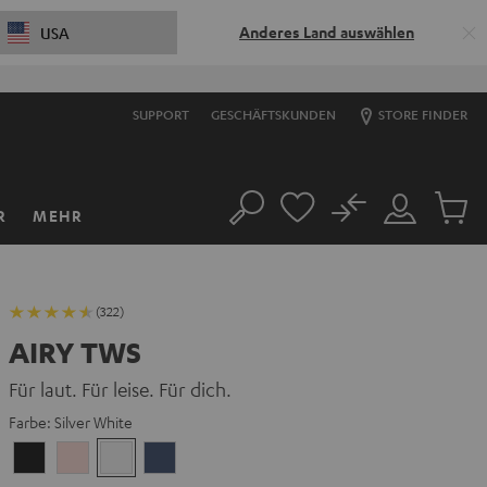
Anderes Land auswählen
USA
SUPPORT
GESCHÄFTSKUNDEN
STORE FINDER
No
R
MEHR
Suche
Mein
Artikel
Konto
im
Warenk
(322)
AIRY TWS
Für laut. Für leise. Für dich.
Farbe:
Silver White
Night
Pale
Silver
Steel
Black
Gold
White
Blue