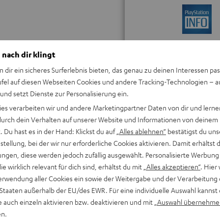
„… eine rundum gel
Hörerfahrung.
 nach dir klingt
n dir ein sicheres Surferlebnis bieten, das genau zu deinen Interessen pas
www.playstationinf
ufel auf diesen Webseiten Cookies und andere Tracking-Technologien – 
25.08.2023
 und setzt Dienste zur Personalisierung ein.
ALLE TESTBERICHT
ies verarbeiten wir und andere Marketingpartner Daten von dir und lernen
- durch dein Verhalten auf unserer Website und Informationen von deinem
 Du hast es in der Hand: Klickst du auf
„Alles ablehnen“
bestätigst du uns
tellung, bei der wir nur erforderliche Cookies aktivieren. Damit erhältst 
ngen, diese werden jedoch zufällig ausgewählt. Personalisierte Werbung
die wirklich relevant für dich sind, erhältst du mit
„Alles akzeptieren“
. Hier 
erwendung aller Cookies ein sowie der Weitergabe und der Verarbeitung 
Keinen Store in der Nähe? Kein Problem,
beratung
beraten dich auch persönlich am Telefo
 Staaten außerhalb der EU/des EWR. Für eine individuelle Auswahl kannst 
Hier Termin buchen
e auch einzeln aktivieren bzw. deaktivieren und mit
„Auswahl übernehme
en.