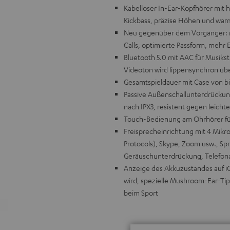
Kabelloser In-Ear-Kopfhörer mit 
Kickbass, präzise Höhen und war
Neu gegenüber dem Vorgänger: m
Calls, optimierte Passform, mehr 
Bluetooth 5.0 mit AAC für Musiks
Videoton wird lippensynchron üb
Gesamtspieldauer mit Case von b
Passive Außenschallunterdrückung
nach IPX3, resistent gegen leic
Touch-Bedienung am Ohrhörer für
Freisprecheinrichtung mit 4 Mikr
Protocols), Skype, Zoom usw., Spr
Geräuschunterdrückung, Telefona
Anzeige des Akkuzustandes auf i
wird, spezielle Mushroom-Ear-Tips 
beim Sport