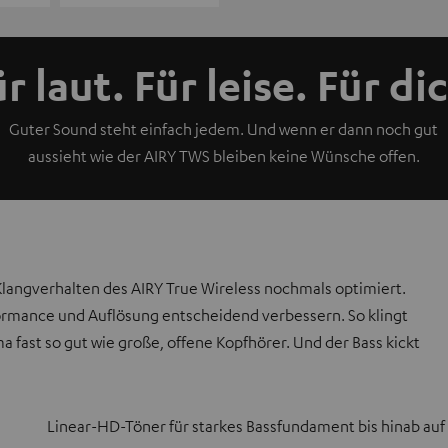
r laut. Für leise. Für di
Guter Sound steht einfach jedem. Und wenn er dann noch gut
aussieht wie der AIRY TWS bleiben keine Wünsche offen.
 Klangverhalten des AIRY True Wireless nochmals optimiert.
ormance und Auflösung entscheidend verbessern. So klingt
fast so gut wie große, offene Kopfhörer. Und der Bass kickt
Linear-HD-Töner für starkes Bassfundament bis hinab auf 