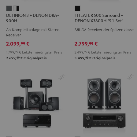
DEFINION
DEFINION
THEATER
DEFINION 3 + DENON DRA-
THEATER 500 Surround +
3
3
500
900H
DENON X3800H "5.1-Set"
+
+
Surround
Als Komplettanlage mit Stereo-
Mit AV-Receiver der Spitzenklasse
DENON
DENON
+
Receiver
DRA-
DRA-
DENON
2.099,
€
2.799,
€
99
99
900H
900H
X3800H
1.799,
99
€
Letzter niedrigster Preis
2.499,
99
€
Letzter niedrigster Preis
Anthrazit
Weiß
"5.1-
99
99
2.699,
€
Originalpreis
3.499,
€
Originalpreis
/
Set"
Schwarz
Schwarz