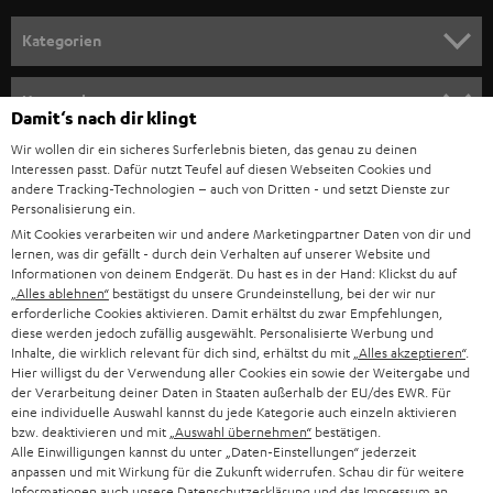
n
Kategorien
m
HEIMKINO
e
Unternehmen
Damit‘s nach dir klingt
l
HEIMKINO-KOMPLETTANLAGEN
Wir wollen dir ein sicheres Surferlebnis bieten, das genau zu deinen
SUPPORT
d
Teufel Onlineshops
Interessen passt. Dafür nutzt Teufel auf diesen Webseiten Cookies und
SOUNDBAR
andere Tracking-Technologien – auch von Dritten - und setzt Dienste zur
u
KARRIERE
Personalisierung ein.
DEUTSCHLAND
n
Mit Cookies verarbeiten wir und andere Marketingpartner Daten von dir und
HIFI-LAUTSPRECHER
PRESSE & MARKETING
lernen, was dir gefällt - durch dein Verhalten auf unserer Website und
g
ÖSTERREICH
Informationen von deinem Endgerät. Du hast es in der Hand: Klickst du auf
SMART HOME
„Alles ablehnen“
bestätigst du unsere Grundeinstellung, bei der wir nur
GESCHÄFTSKUNDEN
erforderliche Cookies aktivieren. Damit erhältst du zwar Empfehlungen,
SCHWEIZ
BLUETOOTH-LAUTSPRECHER
diese werden jedoch zufällig ausgewählt. Personalisierte Werbung und
PARTNERPROGRAMM
Inhalte, die wirklich relevant für dich sind, erhältst du mit
„Alles akzeptieren“
.
Hier willigst du der Verwendung aller Cookies ein sowie der Weitergabe und
KOPFHÖRER
der Verarbeitung deiner Daten in Staaten außerhalb der EU/des EWR. Für
NIEDERLANDE
BLOG
eine individuelle Auswahl kannst du jede Kategorie auch einzeln aktivieren
BLUETOOTH-KOPFHÖRER
bzw. deaktivieren und mit
„Auswahl übernehmen“
bestätigen.
NEWSLETTER
Alle Einwilligungen kannst du unter „Daten-Einstellungen“ jederzeit
BELGIEN
anpassen und mit Wirkung für die Zukunft widerrufen. Schau dir für weitere
STEREOANLAGEN
STORES
Informationen auch unsere
Datenschutzerklärung
und das
Impressum
an.