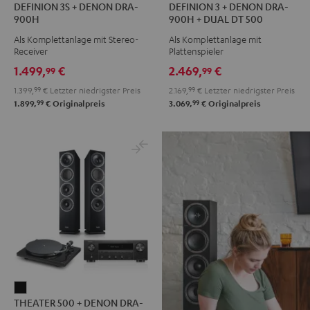
DEFINION 3S + DENON DRA-
DEFINION 3 + DENON DRA-
3S
3S
3
3
900H
900H + DUAL DT 500
+
+
+
+
Als Komplettanlage mit Stereo-
Als Komplettanlage mit
DENON
DENON
DENON
DENON
Receiver
Plattenspieler
DRA-
DRA-
DRA-
DRA-
1.499,
€
2.469,
€
99
99
900H
900H
900H
900H
1.399,
99
€
Letzter niedrigster Preis
2.169,
99
€
Letzter niedrigster Preis
Anthrazit
Weiß
+
+
99
99
1.899,
€
Originalpreis
3.069,
€
Originalpreis
/
DUAL
DUAL
Schwarz
DT
DT
500
500
Anthrazit
Weiß
/
Schwarz
THEATER
THEATER 500 + DENON DRA-
500