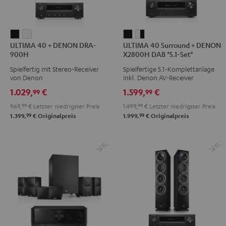
ULTIMA
ULTIMA
ULTIMA
ULTIMA
ULTIMA 40 + DENON DRA-
ULTIMA 40 Surround + DENON
40
40
40
40
900H
X2800H DAB "5.1-Set"
+
+
Surround
Surround
Spielfertig mit Stereo-Receiver
Spielfertige 5.1-Komplettanlage
DENON
DENON
+
+
von Denon
inkl. Denon AV-Receiver
DRA-
DRA-
DENON
DENON
1.029,
€
1.599,
€
99
99
900H
900H
X2800H
X2800H
969,
99
€
Letzter niedrigster Preis
1.499,
99
€
Letzter niedrigster Preis
Schwarz
Weiß
DAB
DAB
99
99
1.399,
€
Originalpreis
1.999,
€
Originalpreis
"5.1-
"5.1-
Set"
Set"
Schwarz
Weiß
/
Schwarz