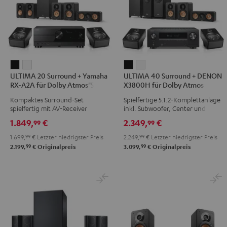
Weiß
ULTIMA
ULTIMA
ULTIMA
ULTIMA
ULTIMA 20 Surround + Yamaha
ULTIMA 40 Surround + DENON
20
20
40
40
RX-A2A für Dolby Atmos"5.1.2"
X3800H für Dolby Atmos
Surround
Surround
Surround
Surround
Kompaktes Surround-Set
Spielfertige 5.1.2-Komplettanlage
+
+
+
+
spielfertig mit AV-Receiver
inkl. Subwoofer, Center und
Yamaha
Yamaha
DENON
DENON
Dolby Atmos Speakern
1.849,
€
2.349,
€
99
99
RX-
RX-
X3800H
X3800H
1.699,
99
€
Letzter niedrigster Preis
2.249,
99
€
Letzter niedrigster Preis
A2A
A2A
für
für
99
99
2.199,
€
Originalpreis
3.099,
€
Originalpreis
für
für
Dolby
Dolby
Dolby
Dolby
Atmos
Atmos
Atmos"5.1.2"
Atmos"5.1.2"
Schwarz
Weiß
Schwarz
Weiß