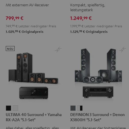
Mit externem AV-Receiver
Kompakt, spielfertig,
Yamaha
Yamaha
Yamaha
Yamaha
leistungsstark
RX-
RX-
RX-
RX-
799,
€
1.249,
€
99
99
V4A
V4A
A2A
A2A
749,
99
€
Letzter niedrigster Preis
1.199,
99
€
Letzter niedrigster Preis
"5.1-
"5.1-
"5.1-
"5.1-
99
99
1.029,
€
Originalpreis
1.529,
€
Originalpreis
Set"
Set"
Set"
Set"
Schwarz
Schwarz
Schwarz
Schwarz
/
/
NEU
Weiß
Weiß
ULTIMA
ULTIMA
DEFINION
DEFINION
ULTIMA 40 Surround + Yamaha
DEFINION 3 Surround + Denon
40
40
3
3
RX-A2A "5.1-Set"
X3800H "5.1-Set"
Surround
Surround
Surround
Surround
Alles dabei, alles spielfertig, alles
Mit AV-Receiver der Spitzenklasse