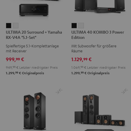
ULTIMA
ULTIMA
ULTIMA
ULTIMA
ULTIMA 20 Surround + Yamaha
ULTIMA 40 KOMBO 3 Power
20
20
40
40
RX-V4A "5.1-Set"
Edition
Surround
Surround
KOMBO
KOMBO
Spielfertige 5.1‑Komplettanlage
Mit Subwoofer für größere
+
+
3
3
mit Receiver
Räume
Yamaha
Yamaha
Power
Power
999,
€
1.129,
€
99
99
RX-
RX-
Edition
Edition
949,
99
€
Letzter niedrigster Preis
1.069,
99
€
Letzter niedrigster Preis
V4A
V4A
Schwarz
Weiß
99
99
1.299,
€
Originalpreis
1.299,
€
Originalpreis
"5.1-
"5.1-
Set"
Set"
Schwarz
Weiß