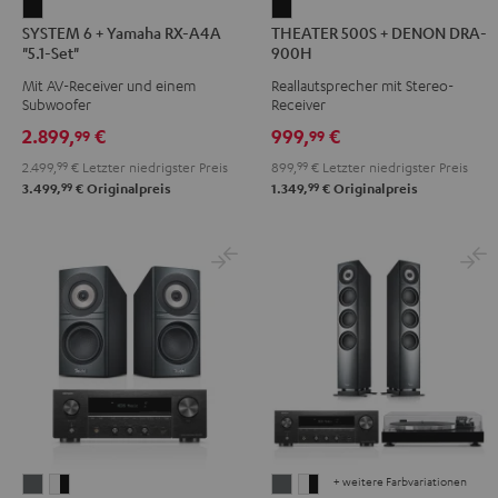
SYSTEM
THEATER
SYSTEM 6 + Yamaha RX-A4A
THEATER 500S + DENON DRA-
6
500S
"5.1-Set"
900H
+
+
Mit AV-Receiver und einem
Reallautsprecher mit Stereo-
Yamaha
DENON
Subwoofer
Receiver
RX-
DRA-
2.899,
€
999,
€
99
99
A4A
900H
2.499,
99
€
Letzter niedrigster Preis
899,
99
€
Letzter niedrigster Preis
"5.1-
Schwarz
99
99
3.499,
€
Originalpreis
1.349,
€
Originalpreis
Set"
Schwarz
+ weitere Farbvariationen
DEFINION
DEFINION
DEFINION
DEFINION