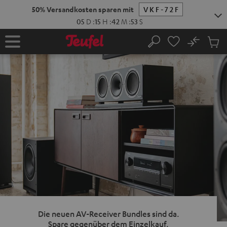
ZUM
50% Versandkosten sparen mit
NHALT
RINGEN
05
D
:
15
H
:
42
M
:
52
No
Abs
Startseite
Suche
Artike
im
Waren
Die neuen AV-Receiver Bundles sind da.
Spare gegenüber dem Einzelkauf.