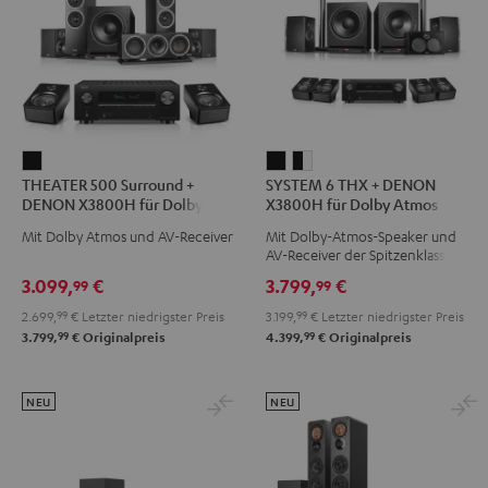
THEATER
SYSTEM
SYSTEM
THEATER 500 Surround +
SYSTEM 6 THX + DENON
500
6
6
DENON X3800H für Dolby
X3800H für Dolby Atmos
Surround
THX
THX
Atmos "5.1.2"
"5.2.4-Set"
Mit Dolby Atmos und AV-Receiver
Mit Dolby-Atmos-Speaker und
+
+
+
AV-Receiver der Spitzenklasse
DENON
DENON
DENON
3.099,
€
3.799,
€
99
99
X3800H
X3800H
X3800H
2.699,
99
€
Letzter niedrigster Preis
3.199,
99
€
Letzter niedrigster Preis
für
für
für
99
99
3.799,
€
Originalpreis
4.399,
€
Originalpreis
Dolby
Dolby
Dolby
Atmos
Atmos
Atmos
"5.1.2"
"5.2.4-
"5.2.4-
NEU
NEU
Schwarz
Set"
Set"
Schwarz
Schwarz
/