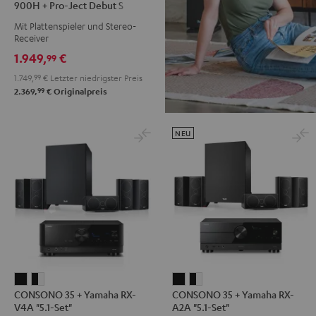
900H + Pro-Ject Debut S
+
Phono
Mit Plattenspieler und Stereo-
DENON
Receiver
DRA-
1.949,
€
99
900H
1.749,
99
€
Letzter niedrigster Preis
+
99
2.369,
€
Originalpreis
Pro-
Ject
Debut
NEU
S
Phono
Schwarz
CONSONO
CONSONO
CONSONO
CONSONO
CONSONO 35 + Yamaha RX-
CONSONO 35 + Yamaha RX-
35
35
35
35
V4A "5.1-Set"
A2A "5.1-Set"
+
+
+
+