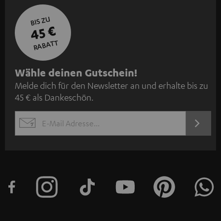
BIS ZU
45 €
RABATT
N
Wähle deinen Gutschein!
Melde dich für den Newsletter an und erhalte bis zu
e
45 € als Dankeschön.
w
s
JETZT
EMAIL
l
ANME
WIDGET
e
t
t
e
r
a