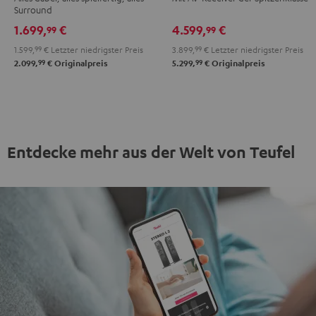
+
+
+
+
Surround
Yamaha
Yamaha
Denon
Denon
1.699,
€
4.599,
€
99
99
RX-
RX-
X3800H
X3800H
1.599,
99
€
Letzter niedrigster Preis
3.899,
99
€
Letzter niedrigster Preis
A2A
A2A
"5.1-
"5.1-
99
99
2.099,
€
Originalpreis
5.299,
€
Originalpreis
"5.1-
"5.1-
Set"
Set"
Set"
Set"
Anthrazit
Weiß
Schwarz
Weiß
/
Schwarz
Entdecke mehr aus der Welt von Teufel