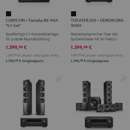
CUBYCON
THEATER
CUBYCON + Yamaha RX-V4A
THEATER 500 + DENON DRA-
+
500
"5.1-Set"
900H
Yamaha
+
Spielfertige 5.1‑Komplettanlage
Stereolautsprecher-Paar der
RX-
DENON
für präzise Raumabbildung
Spitzenklasse mit AV-Netzwerk-
V4A
DRA-
Receiver
1.399,
€
1.399,
€
99
99
"5.1-
900H
1.299,
99
€
Letzter niedrigster Preis
1.199,
99
€
Letzter niedrigster Preis
Set"
Schwarz
99
99
1.799,
€
Originalpreis
1.799,
€
Originalpreis
Schwarz