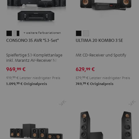
+ weitere Farbvariationen
CONSONO
CONSONO
ULTIMA
ULTIMA
CONSONO 35 AVR "5.1-Set"
ULTIMA 20 KOMBO 3 SE
35
35
20
20
AVR
AVR
KOMBO
KOMBO
Spielfertige 5.1-Komplettanlage
Mit CD-Receiver und Spotify
"5.1-
"5.1-
3
3
inkl. Marantz AV-Receiver NR1510
Set"
Set"
SE
SE
und Micro-HiFi-Satelliten
969,
€
629,
€
99
99
Schwarz
Weiß
Schwarz
Weiß
919,
99
€
Letzter niedrigster Preis
579,
99
€
Letzter niedrigster Preis
/
99
99
1.099,
€
Originalpreis
749,
€
Originalpreis
Schwarz