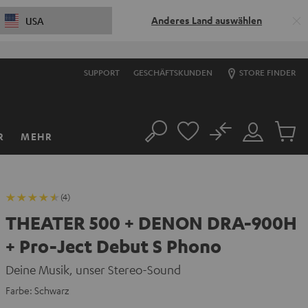
Anderes Land auswählen
USA
SUPPORT
GESCHÄFTSKUNDEN
STORE FINDER
No
R
MEHR
Suche
Mein
Artikel
Konto
im
Warenk
(4)
THEATER 500 + DENON DRA-900H
+ Pro-Ject Debut S Phono
Deine Musik, unser Stereo-Sound
Farbe:
Schwarz