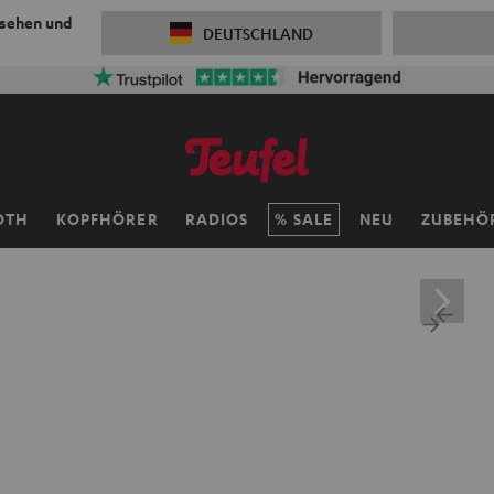
 sehen und
DEUTSCHLAND
OTH
KOPFHÖRER
RADIOS
SALE
NEU
ZUBEHÖ