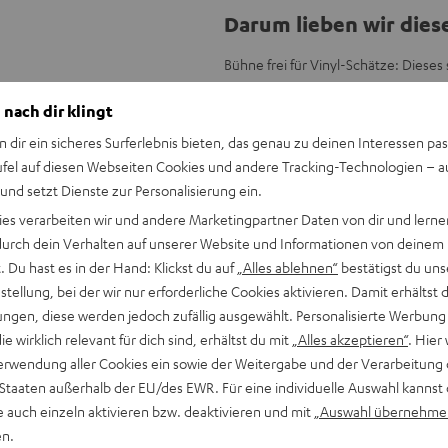
Darum lieben wir dies
Bühne frei für Vinyl-Schätze: Diese
Stereo-AV-Netzwerk-Receiver DENON
 nach dir klingt
Pro-Ject Debut S Phono erlebst du M
Einzelkauf.
n dir ein sicheres Surferlebnis bieten, das genau zu deinen Interessen pas
ufel auf diesen Webseiten Cookies und andere Tracking-Technologien – 
Die Vorteile im Überbl
 und setzt Dienste zur Personalisierung ein.
ies verarbeiten wir und andere Marketingpartner Daten von dir und lernen
Bundle aus Stereolautsprecher-P
- durch dein Verhalten auf unserer Website und Informationen von deinem
Receiver DRA-900H und dem HiFi-
 Du hast es in der Hand: Klickst du auf
„Alles ablehnen“
bestätigst du uns
Für Musikhören, TV-Sound und Ga
tellung, bei der wir nur erforderliche Cookies aktivieren. Damit erhältst 
Anschluss möglich an TV-Gerät, C
ngen, diese werden jedoch zufällig ausgewählt. Personalisierte Werbung
THEATER 500: Aufwendiges 3-Wege
die wirklich relevant für dich sind, erhältst du mit
„Alles akzeptieren“
. Hier 
Time Alignment Technologie für d
erwendung aller Cookies ein sowie der Weitergabe und der Verarbeitung 
Constant Directivity Concept mit 
 Staaten außerhalb der EU/des EWR. Für eine individuelle Auswahl kannst 
Dämpfungskammer reduziert ste
e auch einzeln aktivieren bzw. deaktivieren und mit
„Auswahl übernehme
DENON DRA-900H: 145 Watt Leist
en.
weitere analoge und digitale Ei