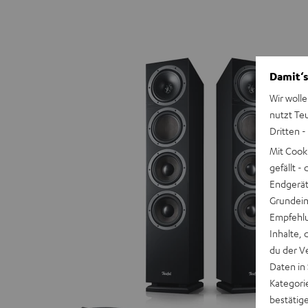
Damit‘s
Wir wolle
nutzt Te
Dritten -
Mit Cook
gefällt 
Endgerät.
Grundeins
Empfehlu
Inhalte, 
du der V
Daten in
Kategori
bestätig