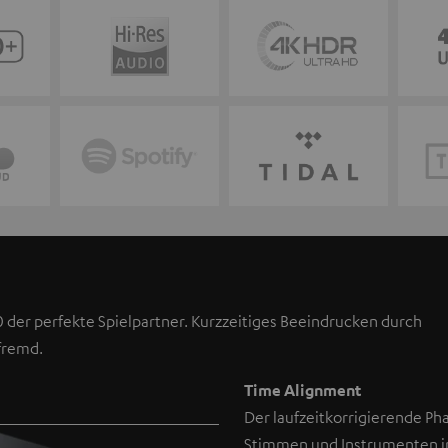
 der perfekte Spielpartner. Kurzzeitiges Beeindrucken durch
fremd.
Time Alignment
Der laufzeitkorrigierende Ph
Stimmen und Instrumenten 