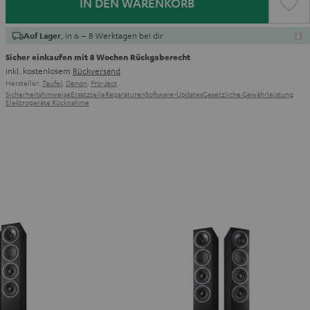
IN DEN WARENKORB
, in 6 – 8 Werktagen bei dir
Auf Lager
Sicher einkaufen mit 8 Wochen Rückgaberecht
inkl. kostenlosem
Rückversand
Hersteller:
Teufel
,
Denon
,
Pro-Ject
Sicherheitshinweise
Ersatzteile
Reparaturen
Software-Updates
Gesetzliche Gewährleistung
Elektrogeräte Rücknahme