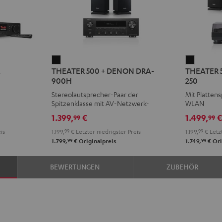
THEATER
THEATE
2
THEATER 500 + DENON DRA-
THEATER 
500
500
900H
250
+
KOMBO
Stereolautsprecher-Paar der
Mit Platten
DENON
2
Spitzenklasse mit AV-Netzwerk-
WLAN
DRA-
VINYL
Receiver
1.399,
€
1.499,
99
99
900H
250
is
1.199,
99
€
Letzter niedrigster Preis
1.199,
99
€
Letzt
Schwarz
Schwarz
99
99
1.799,
€
Originalpreis
1.749,
€
Ori
BEWERTUNGEN
ZUBEHÖR