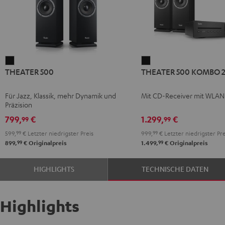
THEATER
THEATER
THEATER 500
THEATER 500 KOMBO 
500
500
Schwarz
KOMBO
Für Jazz, Klassik, mehr Dynamik und
Mit CD-Receiver mit WLAN
2
Präzision
Schwarz
799,
€
1.299,
€
99
99
599,
99
€
Letzter niedrigster Preis
999,
99
€
Letzter niedrigster Pre
99
99
899,
€
Originalpreis
1.499,
€
Originalpreis
HIGHLIGHTS
TECHNISCHE DATEN
Highlights