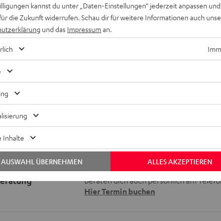
willigungen kannst du unter „Daten-Einstellungen“ jederzeit anpassen und
8K, 3D, HDCP 2.3, HDR10+, ARC/e
für die Zukunft widerrufen. Schau dir für weitere Informationen auch uns
Radio über UKW und DAB+, Sprachs
utzerklärung
und das
Impressum
an.
Bluetooth, Amazon Music, AirPlay 
Soundcloud, TIDAL und mehr
rlich
Imme
Pro-Ject Debut S Phono: HiFi-Plat
Singles, exklusives Model, nur bei 
e
ing
lisierung
 Inhalte
AUSWAHL ÜBERNEHMEN
ALLES AKZEPTIEREN
Keinen Store in der Nähe? Kein Problem,
beratung
beraten dich auch persönlich am Telefo
Hier Termin buchen