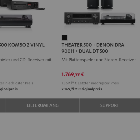
R
THEATER
500 KOMBO 2 VINYL
THEATER 500 + DENON DRA-
500
900H + DUAL DT 500
+
spieler und CD-Receiver mit
Mit Plattenspieler und Stereo-Receiver
DENON
DRA-
€
1.769,
€
99
900H
er niedrigster Preis
1.569,
99
€
Letzter niedrigster Preis
+
99
ginalpreis
2.169,
€
Originalpreis
DUAL
DT
LIEFERUMFANG
SUPPORT
500
Schwarz