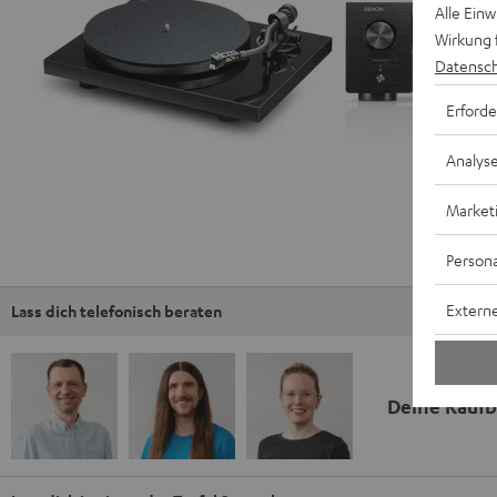
Alle Ein
Wirkung 
Datensch
Erforde
Analys
Market
Persona
Externe
Lass dich telefonisch beraten
Deine Kauf