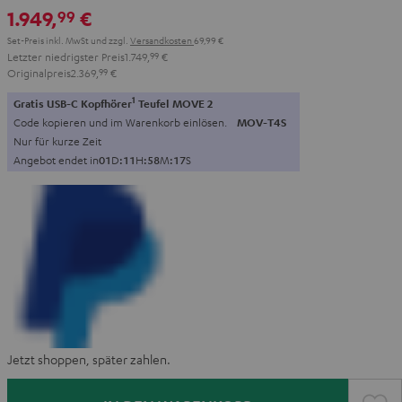
1.949,
€
99
Set-Preis inkl. MwSt
und zzgl.
Versandkosten
69,99 €
Letzter niedrigster Preis
1.749,
99
€
Originalpreis
2.369,
99
€
1
Gratis USB-C Kopfhörer
Teufel MOVE 2
Code kopieren und im Warenkorb einlösen.
MOV-T4S
Nur für kurze Zeit
Angebot endet in
0
1
D
:
1
1
H
:
5
8
M
:
1
6
S
Jetzt shoppen, später zahlen.