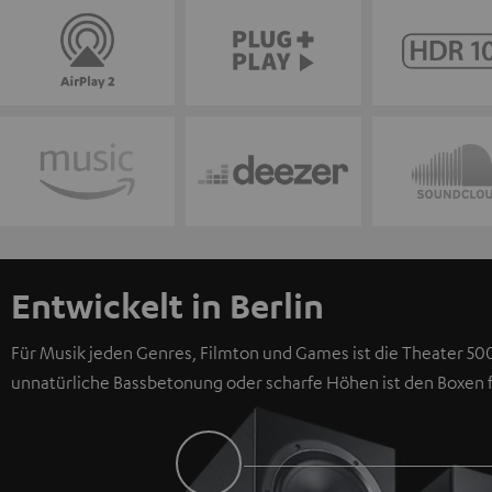
Entwickelt in Berlin
Für Musik jeden Genres, Filmton und Games ist die Theater 500
unnatürliche Bassbetonung oder scharfe Höhen ist den Boxen 