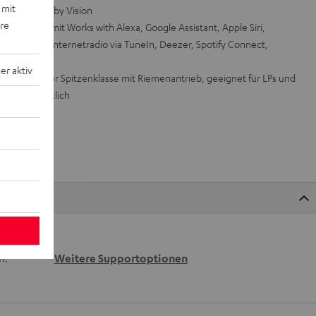
 mit
ARC und Dolby Vision
ere
teuerung mit Works with Alexa, Google Assistant, Apple Siri,
2, Napster, Internetradio via TuneIn, Deezer, Spotify Connect,
r aktiv
tenspieler der Spitzenklasse mit Riemenantrieb, geeignet für LPs und
Teufel erhältlich
 wir
n.
Weitere Supportoptionen