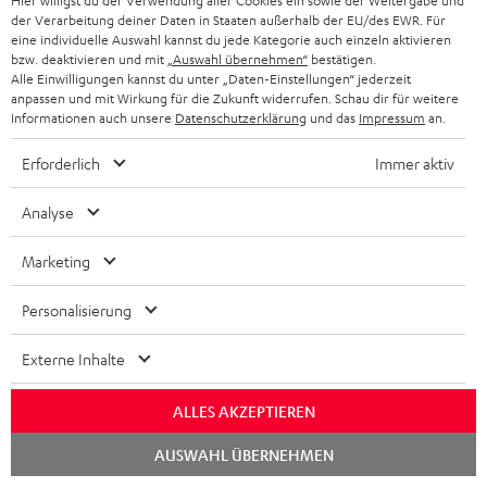
Hier willigst du der Verwendung aller Cookies ein sowie der Weitergabe und
Zubehör
der Verarbeitung deiner Daten in Staaten außerhalb der EU/des EWR. Für
eine individuelle Auswahl kannst du jede Kategorie auch einzeln aktivieren
bzw. deaktivieren und mit
„Auswahl übernehmen“
bestätigen.
Alle Einwilligungen kannst du unter „Daten-Einstellungen“ jederzeit
Notwendiges Zubehör
anpassen und mit Wirkung für die Zukunft widerrufen. Schau dir für weitere
Informationen auch unsere
Datenschutzerklärung
und das
Impressum
an.
Bitte prüfe, ob benötigte Verbindungskabel im
Erforderlich
Immer aktiv
Lieferumfang enthalten sind.
Analyse
Marketing
Personalisierung
Externe Inhalte
ALLES AKZEPTIEREN
High-Speed HDMI® Kabel
Chat
AUSWAHL ÜBERNEHMEN
mit Ethernet
starten