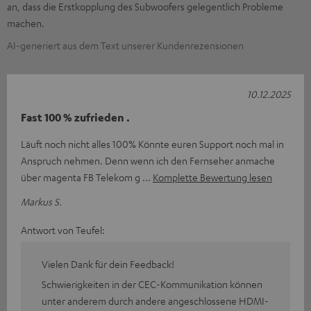
an, dass die Erstkopplung des Subwoofers gelegentlich Probleme
machen.
AI-generiert aus dem Text unserer Kundenrezensionen
10.12.2025
Fast 100 % zufrieden .
Läuft noch nicht alles 100% Könnte euren Support noch mal in
Anspruch nehmen. Denn wenn ich den Fernseher anmache
über magenta FB Telekom g
Komplette Bewertung lesen
Markus S.
Antwort von Teufel:
Vielen Dank für dein Feedback!
Schwierigkeiten in der CEC-Kommunikation können
unter anderem durch andere angeschlossene HDMI-