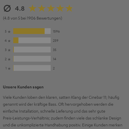
4.8
(4.8 von 5 bei 1906 Bewertungen)
5
1596
4
259
3
35
2
14
1
2
Unsere Kunden sagen
Viele Kunden loben den klaren, satten Klang der Cinebar 11; häufig
genannt wird der kräftige Bass. Oft hervorgehoben werden die
einfache Installation, schnelle Lieferung und das sehr gute
Preis‑Leistungs‑Verhältnis; zudem finden viele das schlanke Design
und die unkomplizierte Handhabung positiv. Einige Kunden merken