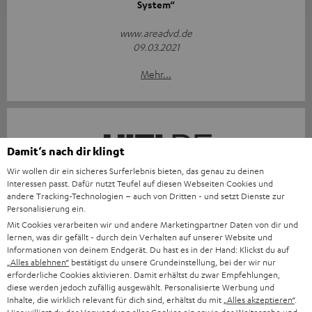
System“
www.areadvd.de
09.03.2021
Mehr...
Damit‘s nach dir klingt
Wir wollen dir ein sicheres Surferlebnis bieten, das genau zu deinen
Interessen passt. Dafür nutzt Teufel auf diesen Webseiten Cookies und
„Verblüffender Sound bei Film und Musik …“
andere Tracking-Technologien – auch von Dritten - und setzt Dienste zur
Personalisierung ein.
www.hifi.de
Mit Cookies verarbeiten wir und andere Marketingpartner Daten von dir und
09.03.2021
lernen, was dir gefällt - durch dein Verhalten auf unserer Website und
Informationen von deinem Endgerät. Du hast es in der Hand: Klickst du auf
Mehr...
„Alles ablehnen“
bestätigst du unsere Grundeinstellung, bei der wir nur
erforderliche Cookies aktivieren. Damit erhältst du zwar Empfehlungen,
diese werden jedoch zufällig ausgewählt. Personalisierte Werbung und
Inhalte, die wirklich relevant für dich sind, erhältst du mit
„Alles akzeptieren“
.