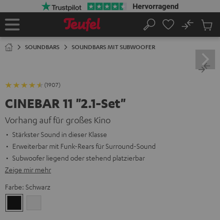
ZUM
NHALT
RINGEN
No
Abs
Startseite
Suche
Artike
im
SOUNDBARS
SOUNDBARS MIT SUBWOOFER
Waren
(1907)
CINEBAR 11 "2.1-Set"
Vorhang auf für großes Kino
Stärkster Sound in dieser Klasse
Erweiterbar mit Funk-Rears für Surround-Sound
Subwoofer liegend oder stehend platzierbar
Zeige mir mehr
Farbe:
Schwarz
Schwarz
Weiß