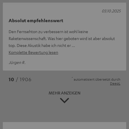
03.10.2025
Absolut empfehlenswert
Den Fernsehton zu verbessern ist wohl keine
Raketenwissenschaft. Was hier geboten wird ist aber absolut
top. Diese Akustik habe ich nicht er
Komplette Bewertung lesen
Jürgen R.
*
10
/ 1906
automatisiert übersetzt durch
DeepL
MEHR ANZEIGEN