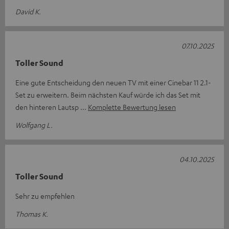
David K.
07.10.2025
Toller Sound
Eine gute Entscheidung den neuen TV mit einer Cinebar 11 2.1-
Set zu erweitern. Beim nächsten Kauf würde ich das Set mit
den hinteren Lautsp
Komplette Bewertung lesen
Wolfgang L.
04.10.2025
Toller Sound
Sehr zu empfehlen
Thomas K.