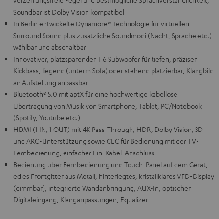
verzerrungsfreie Pegel und bestmögliche Sprachverständlichkeit,
Soundbar ist Dolby Vision kompatibel
In Berlin entwickelte Dynamore® Technologie für virtuellen
Surround Sound plus zusätzliche Soundmodi (Nacht, Sprache etc.)
wählbar und abschaltbar
Innovativer, platzsparender T 6 Subwoofer für tiefen, präzisen
Kickbass, liegend (unterm Sofa) oder stehend platzierbar, Klangbild
an Aufstellung anpassbar
Bluetooth® 5.0 mit aptX für eine hochwertige kabellose
Übertragung von Musik von Smartphone, Tablet, PC/Notebook
(Spotify, Youtube etc.)
HDMI (1 IN, 1 OUT) mit 4K Pass-Through, HDR, Dolby Vision, 3D
und ARC-Unterstützung sowie CEC für Bedienung mit der TV-
Fernbedienung, einfacher Ein-Kabel-Anschluss
Bedienung über Fernbedienung und Touch-Panel auf dem Gerät,
edles Frontgitter aus Metall, hinterlegtes, kristallklares VFD-Display
(dimmbar), integrierte Wandanbringung, AUX-In, optischer
Digitaleingang, Klanganpassungen, Equalizer