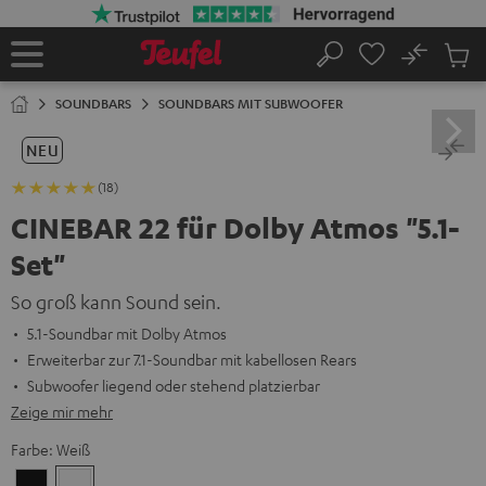
ZUM
NHALT
RINGEN
No
Abs
Startseite
Suche
Artike
im
SOUNDBARS
SOUNDBARS MIT SUBWOOFER
Waren
NEU
(18)
CINEBAR 22 für Dolby Atmos "5.1-
Set"
So groß kann Sound sein.
5.1-Soundbar mit Dolby Atmos
Erweiterbar zur 7.1-Soundbar mit kabellosen Rears
Subwoofer liegend oder stehend platzierbar
Zeige mir mehr
Farbe:
Weiß
Schwarz
Weiß