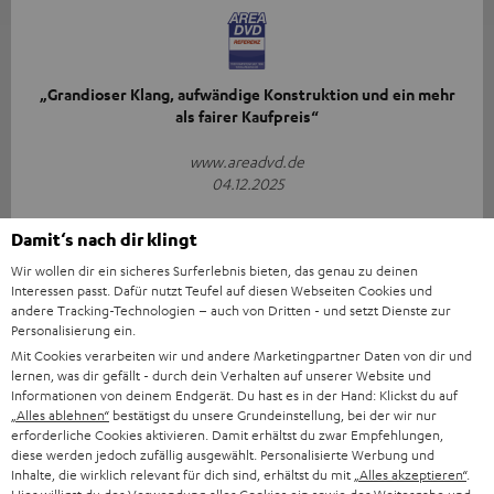
„Grandioser Klang, aufwändige Konstruktion und ein mehr
als fairer Kaufpreis“
www.areadvd.de
04.12.2025
Mehr...
Damit‘s nach dir klingt
Wir wollen dir ein sicheres Surferlebnis bieten, das genau zu deinen
Interessen passt. Dafür nutzt Teufel auf diesen Webseiten Cookies und
andere Tracking-Technologien – auch von Dritten - und setzt Dienste zur
Personalisierung ein.
Mit Cookies verarbeiten wir und andere Marketingpartner Daten von dir und
lernen, was dir gefällt - durch dein Verhalten auf unserer Website und
Informationen von deinem Endgerät. Du hast es in der Hand: Klickst du auf
„…erstaunlich, was aus einem Klangriegel so tönen kann.“
„Alles ablehnen“
bestätigst du unsere Grundeinstellung, bei der wir nur
erforderliche Cookies aktivieren. Damit erhältst du zwar Empfehlungen,
audiovision
diese werden jedoch zufällig ausgewählt. Personalisierte Werbung und
05/2026
Inhalte, die wirklich relevant für dich sind, erhältst du mit
„Alles akzeptieren“
.