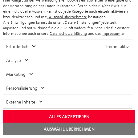
Hier willigst du der Verwendung aller Cookies ein sowie der Weitergabe und
Mehr...
der Verarbeitung deiner Daten in Staaten außerhalb der EU/des EWR. Für
eine individuelle Auswahl kannst du jede Kategorie auch einzeln aktivieren
bzw. deaktivieren und mit
„Auswahl übernehmen“
bestätigen.
Alle Einwilligungen kannst du unter „Daten-Einstellungen“ jederzeit
anpassen und mit Wirkung für die Zukunft widerrufen. Schau dir für weitere
Informationen auch unsere
Datenschutzerklärung
und das
Impressum
an.
Erforderlich
Immer aktiv
„Großes Kino zum kleinen Preis“
Analyse
www.stereoguide.de
15.01.2026
Marketing
Mehr...
Personalisierung
Externe Inhalte
ALLES AKZEPTIEREN
„[…] Kompaktes Heimkino mit Wucht“
Chat
AUSWAHL ÜBERNEHMEN
starten
www.basic-tutorials.de