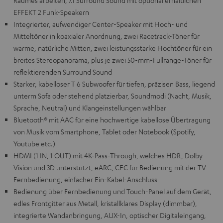
Raumes arbeiten, 7.1 Surround Sound mit optional erhältlichen
EFFEKT 2 Funk-Speakern
Integrierter, aufwendiger Center-Speaker mit Hoch- und
Mitteltöner in koaxialer Anordnung, zwei Racetrack-Töner für
warme, natürliche Mitten, zwei leistungsstarke Hochtöner für ein
breites Stereopanorama, plus je zwei 50-mm-Fullrange-Töner für
reflektierenden Surround Sound
Starker, kabelloser T 6 Subwoofer für tiefen, präzisen Bass, liegend
unterm Sofa oder stehend platzierbar, Soundmodi (Nacht, Musik,
Sprache, Neutral) und Klangeinstellungen wählbar
Bluetooth® mit AAC für eine hochwertige kabellose Übertragung
von Musik vom Smartphone, Tablet oder Notebook (Spotify,
Youtube etc.)
HDMI (1 IN, 1 OUT) mit 4K-Pass-Through, welches HDR, Dolby
Vision und 3D unterstützt, eARC, CEC für Bedienung mit der TV-
Fernbedienung, einfacher Ein-Kabel-Anschluss
Bedienung über Fernbedienung und Touch-Panel auf dem Gerät,
edles Frontgitter aus Metall, kristallklares Display (dimmbar),
integrierte Wandanbringung, AUX-In, optischer Digitaleingang,