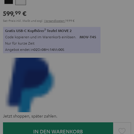
599,
€
99
Set-Preis inkl. MwSt
und zzgl.
Versandkosten
19,99 €
1
Gratis USB-C Kopfhörer
Teufel MOVE 2
Code kopieren und im Warenkorb einlösen.
MOV-T4S
Nur für kurze Zeit
Angebot endet in
0
2
D
:
0
8
H
:
1
3
M
:
5
9
S
Jetzt shoppen, später zahlen.
IN DEN WARENKORB