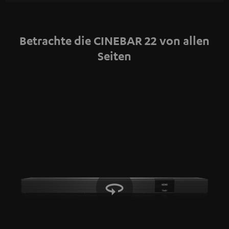
Inhalte angezeigt werden. Dabei können
personenbezogene Daten an Drittplattformen
übermittelt werden.
Weitere Informationen sind in der
Betrachte die CINEBAR 22 von allen
Datenschutzerklärung unter I zu finden
.
Seiten