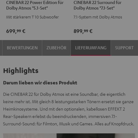
CINEBAR 22 Power Edition für
CINEBAR 22 Surround für
22
22
22
22
Dolby Atmos "5.1-Set"
Dolby Atmos "7.1-Set"
Power
Power
Surround
Surround
Mit stärkerem T 10 Subwoofer
7.1-System mit Dolby Atmos
Edition
Edition
für
für
für
für
Dolby
Dolby
699,
€
899,
€
99
99
Dolby
Dolby
Atmos
Atmos
Atmos
Atmos
"7.1-
"7.1-
BEWERTUNGEN
ZUBEHÖR
LIEFERUMFANG
SUPPORT
"5.1-
"5.1-
Set"
Set"
Set"
Set"
Schwarz
Weiß
Schwarz
Weiß
Highlights
Darum lieben wir dieses Produkt
Die CINEBAR 22 für Dolby Atmos ist eine Soundbar, die eigentlich
keine mehr ist. Mit gleich 8 leistungsstarken Tönern ersetzt sie ganze
Heimkinosysteme. Und mit den optionalen, kabellosen EFFEKT 2
Rear-Speakern erlebst du beeindruckenden, immersiven 7.1-
Surround-Sound: für Filmton, Musik und Games. Alles auf Knopfdruck.