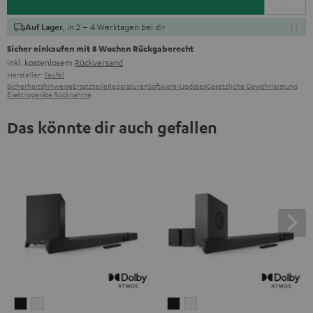
, in 2 – 4 Werktagen bei dir
Auf Lager
Sicher einkaufen mit 8 Wochen Rückgaberecht
inkl. kostenlosem
Rückversand
Hersteller:
Teufel
Sicherheitshinweise
Ersatzteile
Reparaturen
Software-Updates
Gesetzliche Gewährleistung
Elektrogeräte Rücknahme
Das könnte dir auch gefallen
CINEBAR
CINEBAR
CINEBAR
CINEBAR