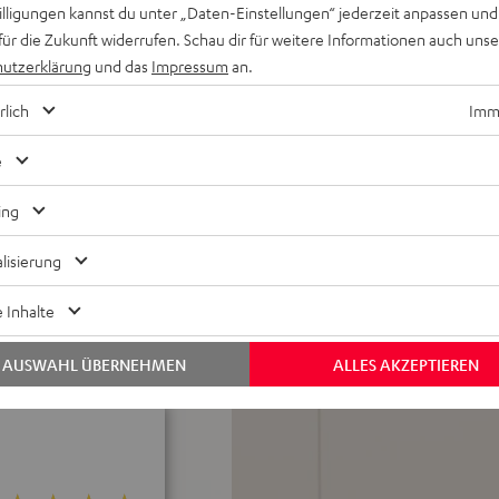
willigungen kannst du unter „Daten-Einstellungen“ jederzeit anpassen und
ner in koaxialer Anordnung,
für die Zukunft widerrufen. Schau dir für weitere Informationen auch uns
sstarke Hochtöner für ein
utzerklärung
und das
Impressum
an.
 reflektierenden Surround
rlich
Imme
end unterm Sofa oder stehend
ngeinstellungen wählbar
e
g von Musik vom Smartphone,
ing
ion und 3D unterstützt,
in-Kabel-Anschluss
lisierung
les Frontgitter aus Metall,
X-In, optischer
 Inhalte
AUSWAHL ÜBERNEHMEN
ALLES AKZEPTIEREN