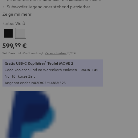
Subwoofer liegend oder stehend platzierbar
Zeige mir mehr
Farbe:
Weiß
Schwarz
Weiß
599,
€
99
Set-Preis inkl. MwSt
und zzgl.
Versandkosten
19,99 €
1
Gratis USB-C Kopfhörer
Teufel MOVE 2
Code kopieren und im Warenkorb einlösen.
MOV-T4S
Nur für kurze Zeit
Angebot endet in
0
2
D
:
0
5
H
:
4
8
M
:
5
1
S