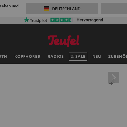
 sehen und
DEUTSCHLAND
OTH
KOPFHÖRER
RADIOS
SALE
NEU
ZUBEHÖ