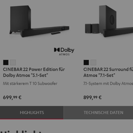
CINEBAR
CINEBAR
CINEBAR
CINEBAR
CINEBAR 22 Power Edition für
CINEBAR 22 Surround fü
22
22
22
22
Dolby Atmos "5.1-Set"
Atmos "7.1-Set"
Power
Power
Surround
Surround
Mit stärkerem T 10 Subwoofer
7.1-System mit Dolby Atmo
Edition
Edition
für
für
für
für
Dolby
Dolby
699,
€
899,
€
99
99
Dolby
Dolby
Atmos
Atmos
Atmos
Atmos
"7.1-
"7.1-
HIGHLIGHTS
TECHNISCHE DATEN
"5.1-
"5.1-
Set"
Set"
Set"
Set"
Schwarz
Weiß
Schwarz
Weiß