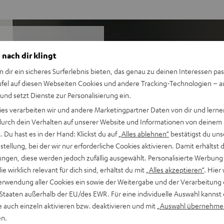
Schwarz
Weiß
 nach dir klingt
ne mehr ist. Mit gleich 8
n dir ein sicheres Surferlebnis bieten, das genau zu deinen Interessen pas
t den optionalen, kabellosen
ufel auf diesen Webseiten Cookies und andere Tracking-Technologien – 
1-Surround-Sound: für
 und setzt Dienste zur Personalisierung ein.
ies verarbeiten wir und andere Marketingpartner Daten von dir und lernen
- durch dein Verhalten auf unserer Website und Informationen von deinem
 Du hast es in der Hand: Klickst du auf
„Alles ablehnen“
bestätigst du uns
tellung, bei der wir nur erforderliche Cookies aktivieren. Damit erhältst 
druckvolle TV-, Gaming- und
ngen, diese werden jedoch zufällig ausgewählt. Personalisierte Werbung
die wirklich relevant für dich sind, erhältst du mit
„Alles akzeptieren“
. Hier 
schen 3D-Sound, der auch von
erwendung aller Cookies ein sowie der Weitergabe und der Verarbeitung 
eiterung der Bühne bei
 Staaten außerhalb der EU/des EWR. Für eine individuelle Auswahl kannst 
e auch einzeln aktivieren bzw. deaktivieren und mit
„Auswahl übernehme
 Raumes arbeiten, 7.1
en.
n