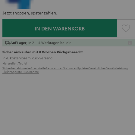
Jetzt shoppen, später zahlen.
IN DEN WARENKORB
, in 2 – 4 Werktagen bei dir
Auf Lager
Sicher einkaufen mit 8 Wochen Rückgaberecht
inkl. kostenlosem
Rückversand
Hersteller:
Teufel
Sicherheitshinweise
Ersatzteile
Reparaturen
Software-Updates
Gesetzliche Gewährleistung
Elektrogeräte Rücknahme