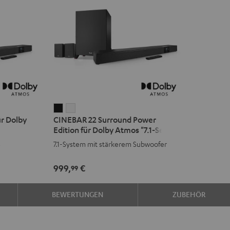
CINEBAR
CINEBAR
r Dolby
CINEBAR 22 Surround Power
22
22
Edition für Dolby Atmos "7.1-Set"
Surround
Surround
s
7.1-System mit stärkerem Subwoofer
Power
Power
Edition
Edition
999,
€
99
für
für
Dolby
Dolby
BEWERTUNGEN
ZUBEHÖR
Atmos
Atmos
"7.1-
"7.1-
Set"
Set"