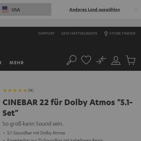
Anderes Land auswählen
USA
SUPPORT
GESCHÄFTSKUNDEN
STORE FINDER
No
R
MEHR
Suche
Mein
Artikel
Konto
im
Warenk
(18)
CINEBAR 22 für Dolby Atmos "5.1-
Set"
So groß kann Sound sein.
5.1-Soundbar mit Dolby Atmos
Erweiterbar zur 7.1-Soundbar mit kabellosen Rears