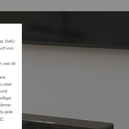
st. Dafür
auch von
, was dir
ere
du zwar
 und
willigst
deiner
du jede
n“