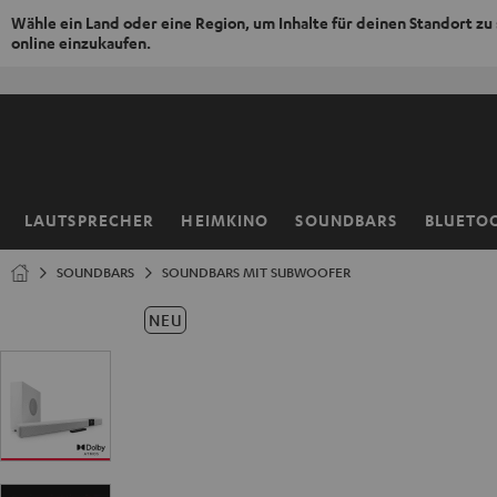
Wähle ein Land oder eine Region, um Inhalte für deinen Standort zu
online einzukaufen.
ZUM
NHALT
RINGEN
LAUTSPRECHER
HEIMKINO
SOUNDBARS
BLUETO
Startseite
SOUNDBARS
SOUNDBARS MIT SUBWOOFER
NEU