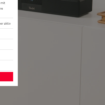
 mit
ere
r aktiv