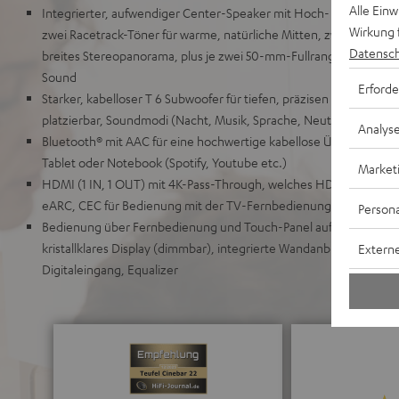
Alle Ein
Integrierter, aufwendiger Center-Speaker mit Hoch- und Mitteltö
Wirkung 
zwei Racetrack-Töner für warme, natürliche Mitten, zwei leistung
Datensch
breites Stereopanorama, plus je zwei 50-mm-Fullrange-Töner für
Sound
Erforde
Starker, kabelloser T 6 Subwoofer für tiefen, präzisen Bass, lieg
platzierbar, Soundmodi (Nacht, Musik, Sprache, Neutral) und Kla
Analys
Bluetooth® mit AAC für eine hochwertige kabellose Übertragun
Tablet oder Notebook (Spotify, Youtube etc.)
Market
HDMI (1 IN, 1 OUT) mit 4K-Pass-Through, welches HDR, Dolby Vis
eARC, CEC für Bedienung mit der TV-Fernbedienung, einfacher E
Persona
Bedienung über Fernbedienung und Touch-Panel auf dem Gerät, ed
kristallklares Display (dimmbar), integrierte Wandanbringung, AU
Externe
Digitaleingang, Equalizer