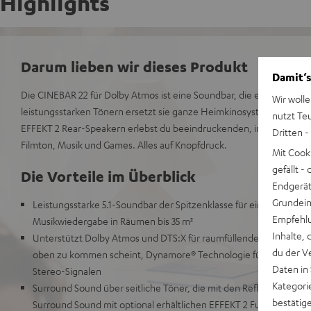
Highlights
Darum lieben wir dieses Produkt
Damit‘s
Die CINEBAR 22 für Dolby Atmos ist eine Soundbar, die eigentlich kei
Wir wolle
leistungsstarken Tönern ersetzt sie ganze Heimkinosysteme. Und mi
nutzt Te
EFFEKT 2 Rear-Speakern erlebst du beeindruckenden, immersiven 7.
Dritten -
Filmton, Musik und Games. Alles auf Knopfdruck.
Mit Cook
gefällt 
Die Vorteile im Überblick
Endgerät.
Grundeins
Leistungsstarke 5.1-Soundbar der Spitzenklasse für eine extrem 
Empfehlu
Musikwiedergabe in Räumen bis 35 m²
Inhalte, 
Unterstützt Dolby Atmos und DTS:X für raumfüllenden, cineasti
du der V
oben zu kommen scheint, Dynamore® Technologie für eine Verbr
Daten in
Stereo-Signalen
Kategori
Surround Sound über seitliche Töner, die mit den Reflexionen des
bestätig
Surround Sound mit optional erhältlichen EFFEKT 2 Funk-Speaker