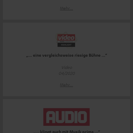
Mehr...
„… eine vergleichsweise riesige Bühne …“
Video
04/2020
Mehr...
„… klingt auch mit Musik prima …“