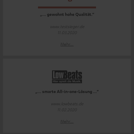
„… gewohnt hohe Qualität.“
www.testsieger.de
11.03.2020
Mehr...
„… smarte All-in-one-Lösung …“
www.lowbeats.de
11.02.2020
Mehr...