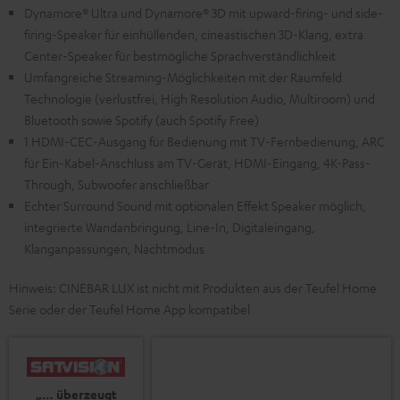
Dynamore® Ultra und Dynamore® 3D mit upward-firing- und side-
firing-Speaker für einhüllenden, cineastischen 3D-Klang, extra
Center-Speaker für bestmögliche Sprachverständlichkeit
Umfangreiche Streaming-Möglichkeiten mit der Raumfeld
Technologie (verlustfrei, High Resolution Audio, Multiroom) und
Bluetooth sowie Spotify (auch Spotify Free)
1 HDMI-CEC-Ausgang für Bedienung mit TV-Fernbedienung, ARC
für Ein-Kabel-Anschluss am TV-Gerät, HDMI-Eingang, 4K-Pass-
Through, Subwoofer anschließbar
Echter Surround Sound mit optionalen Effekt Speaker möglich,
integrierte Wandanbringung, Line-In, Digitaleingang,
Klanganpassungen, Nachtmodus
Hinweis: CINEBAR LUX ist nicht mit Produkten aus der Teufel Home
Serie oder der Teufel Home App kompatibel
„… überzeugt