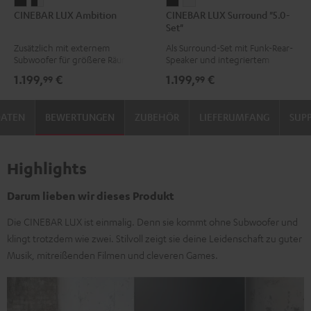
CINEBAR
CINEBAR
CINEBAR
CINEBAR
CINEBAR LUX Ambition
CINEBAR LUX Surround "5.0-
LUX
LUX
LUX
LUX
Set"
Ambition
Ambition
Surround
Surround
Zusätzlich mit externem
Als Surround-Set mit Funk-Rear-
Schwarz
Schwarz
"5.0-
"5.0-
Subwoofer für größere Räume
Speaker und integriertem
/
Set"
Set"
Subwoofer
1.199,
€
1.199,
€
99
99
Weiß
Schwarz
Weiß
DATEN
BEWERTUNGEN
ZUBEHÖR
LIEFERUMFANG
SUP
Highlights
Darum lieben wir dieses Produkt
Die CINEBAR LUX ist einmalig. Denn sie kommt ohne Subwoofer und
klingt trotzdem wie zwei. Stilvoll zeigt sie deine Leidenschaft zu guter
Musik, mitreißenden Filmen und cleveren Games.