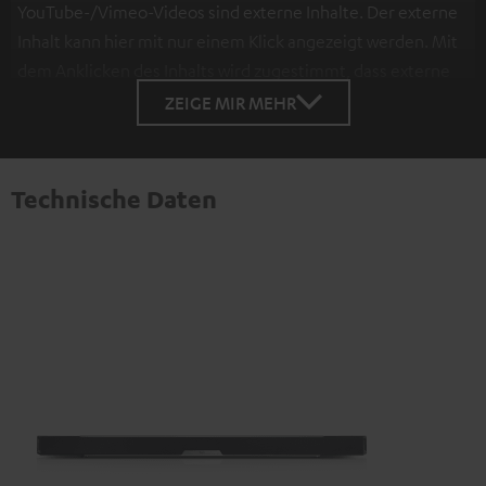
YouTube-/Vimeo-Videos sind externe Inhalte. Der externe
Inhalt kann hier mit nur einem Klick angezeigt werden. Mit
dem Anklicken des Inhalts wird zugestimmt, dass externe
Inhalte angezeigt werden. Dabei können
ZEIGE MIR MEHR
personenbezogene Daten an Drittplattformen
übermittelt werden.
Weitere Informationen sind in der
Datenschutzerklärung unter I zu finden
.
Technische Daten