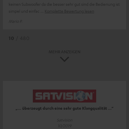
keinen Subwoofer da die besser sehr gut sind die Bedienung ist
simpel und einfac
Komplette Bewertung lesen
Mario P.
10
/ 480
MEHR ANZEIGEN
„… überzeugt durch eine sehr gute Klangqualität …“
Satvision
10/2019