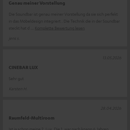
Genau meiner Vorstellung
Die Soundbar ist genau meiner Vorstellung da sie sich perfekt
in das Möbeldesign integriert . Die Technik die in der Soundbar
steckt hat d
Komplette Bewertung lesen
jens s.
13.05.2026
CINEBAR LUX
Sehr gut
Karsten H.
28.04.2026
Raumfeld-Multiroom
Ist ja schon meine 2. Lux. Die 1. war nach knapp 6 Jahren