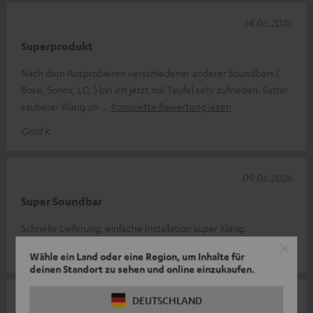
14.06.2026
Superprodukt
Nach dem Ausprobieren verschiedener anderer Soundbars (
Bose, Sonos, LG, ) bin ich jetzt mit Teufel sehr zufrieden. Satter
sauberer Klang un
Komplette Bewertung lesen
Gerd K.
09.06.2026
Super Soundbar
Schnelle Lieferung, einfache Installation super Klang.
Michael S.
Wähle ein Land oder eine Region, um Inhalte für
deinen Standort zu sehen und online einzukaufen.
06.06.2026
DEUTSCHLAND