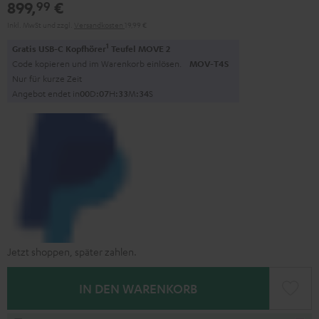
899,
€
99
Inkl. MwSt
und zzgl.
Versandkosten
19,99 €
1
Gratis USB-C Kopfhörer
Teufel MOVE 2
Code kopieren und im Warenkorb einlösen.
MOV-T4S
Nur für kurze Zeit
Angebot endet in
0
0
D
:
0
7
H
:
3
3
M
:
3
3
S
Jetzt shoppen, später zahlen.
IN DEN WARENKORB