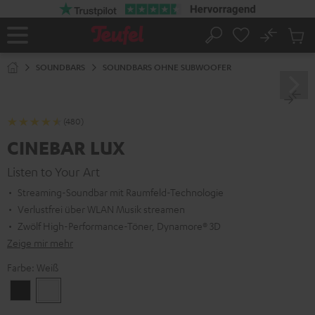
ZUM
NHALT
RINGEN
No
Abs
Startseite
Suche
Artike
im
SOUNDBARS
SOUNDBARS OHNE SUBWOOFER
Waren
(480)
CINEBAR LUX
Listen to Your Art
Streaming-Soundbar mit Raumfeld-Technologie
Verlustfrei über WLAN Musik streamen
Zwölf High-Performance-Töner, Dynamore® 3D
Zeige mir mehr
Farbe:
Weiß
Schwarz
Weiß