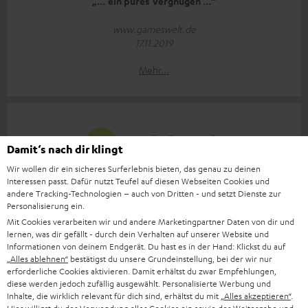
„… ein pures Vergnügen …“
www.gameswelt.de
17.11.2019
Mehr...
Damit‘s nach dir klingt
Wir wollen dir ein sicheres Surferlebnis bieten, das genau zu deinen
„… eine der besten Soundbars, die ich bisher zu Gehör
Interessen passt. Dafür nutzt Teufel auf diesen Webseiten Cookies und
kriegte.“
andere Tracking-Technologien – auch von Dritten - und setzt Dienste zur
Personalisierung ein.
www.avguide.ch
Mit Cookies verarbeiten wir und andere Marketingpartner Daten von dir und
13.11.2019
lernen, was dir gefällt - durch dein Verhalten auf unserer Website und
Informationen von deinem Endgerät. Du hast es in der Hand: Klickst du auf
Mehr...
„Alles ablehnen“
bestätigst du unsere Grundeinstellung, bei der wir nur
erforderliche Cookies aktivieren. Damit erhältst du zwar Empfehlungen,
diese werden jedoch zufällig ausgewählt. Personalisierte Werbung und
Inhalte, die wirklich relevant für dich sind, erhältst du mit
„Alles akzeptieren“
.