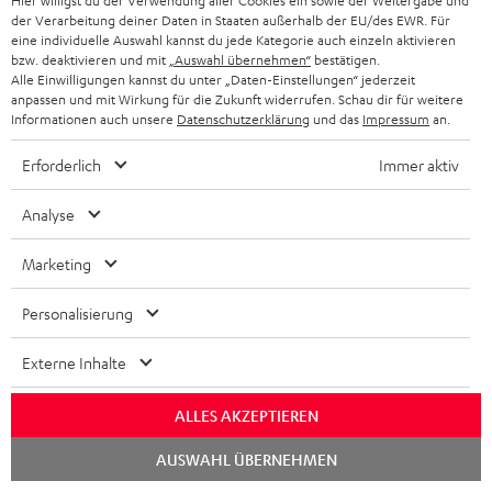
Hier willigst du der Verwendung aller Cookies ein sowie der Weitergabe und
der Verarbeitung deiner Daten in Staaten außerhalb der EU/des EWR. Für
eine individuelle Auswahl kannst du jede Kategorie auch einzeln aktivieren
bzw. deaktivieren und mit
„Auswahl übernehmen“
bestätigen.
Alle Einwilligungen kannst du unter „Daten-Einstellungen“ jederzeit
„… schlanke Soundbar der Spitzenklasse …“
anpassen und mit Wirkung für die Zukunft widerrufen. Schau dir für weitere
Informationen auch unsere
Datenschutzerklärung
und das
Impressum
an.
www.testr.at
12.11.2019
Erforderlich
Immer aktiv
Mehr...
Analyse
Marketing
Personalisierung
Externe Inhalte
„… anwenderfreundlich, vielseitig, kompakt und
klangstark. Chapeau!“
ALLES AKZEPTIEREN
www.av-magazin.de
Chat
AUSWAHL ÜBERNEHMEN
29.10.2019
starten