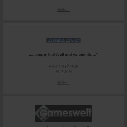
Mehr...
„… enorm kraftvoll und voluminös …“
www.areadvd.de
18.11.2019
Mehr...