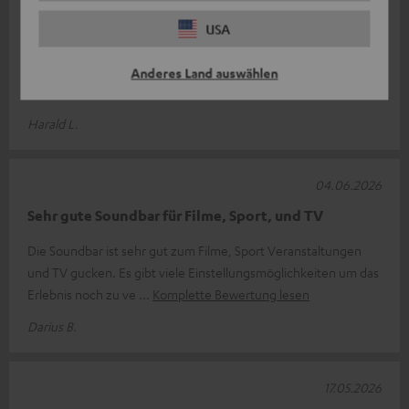
Super Soundbar mit kleinem Haken
USA
Die Soundbar ist optisch ein Highlight. Der Klang im Großen
und Ganzen ist wirklich sehr gut. Auf der Homepage wird
Anderes Land auswählen
beschrieben, dass die So
Komplette Bewertung lesen
Harald L.
04.06.2026
Sehr gute Soundbar für Filme, Sport, und TV
Die Soundbar ist sehr gut zum Filme, Sport Veranstaltungen
und TV gucken. Es gibt viele Einstellungsmöglichkeiten um das
Erlebnis noch zu ve
Komplette Bewertung lesen
Darius B.
17.05.2026