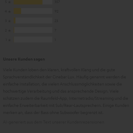
5
357
4
92
3
23
2
7
1
1
Unsere Kunden sagen
Viele Kunden loben den klaren, kraftvollen Klang und die gute
Sprachverständlichkeit der Cinebar Lux. Häufig genannt werden die
einfache Installation, die vielen Anschlussmöglichkeiten sowie die
hochwertige Verarbeitung und das ansprechende Design. Viele
schätzen zudem die Raumfeld‑App, Internetradio/Streaming und die
einfache Erweiterbarkeit mit Sub/Rear‑Lautsprechern. Einige Kunden
merken an, dass der Bass ohne Subwoofer begrenzt ist.
AI-generiert aus dem Text unserer Kundenrezensionen