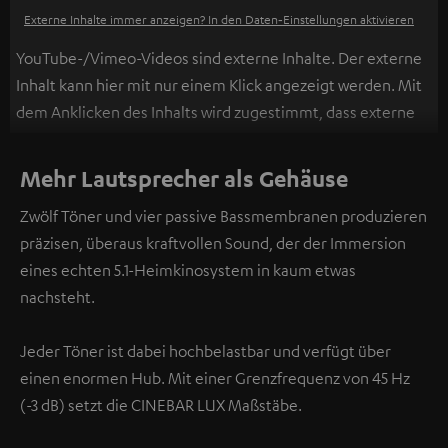
Externe Inhalte immer anzeigen? In den Daten‑Einstellungen aktivieren
YouTube-/Vimeo-Videos sind externe Inhalte. Der externe
Inhalt kann hier mit nur einem Klick angezeigt werden. Mit
dem Anklicken des Inhalts wird zugestimmt, dass externe
Inhalte angezeigt werden. Dabei können
personenbezogene Daten an Drittplattformen
Mehr Lautsprecher als Gehäuse
übermittelt werden.
Weitere Informationen sind in der
Zwölf Töner und vier passive Bassmembranen produzieren
Datenschutzerklärung unter I zu finden
.
präzisen, überaus kraftvollen Sound, der der Immersion
eines echten 5.1-Heimkinosystem in kaum etwas
nachsteht.
Jeder Töner ist dabei hochbelastbar und verfügt über
einen enormen Hub. Mit einer Grenzfrequenz von 45 Hz
(-3 dB) setzt die CINEBAR LUX Maßstäbe.