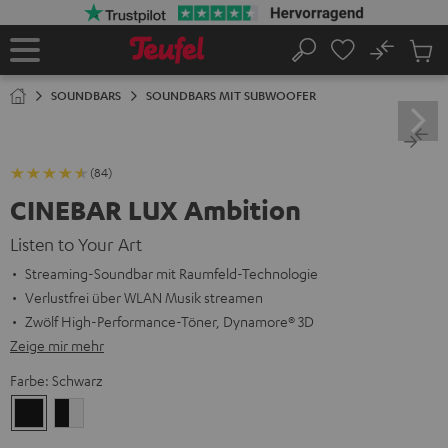
ZUM
NHALT
RINGEN
No
Abs
Startseite
Suche
Artike
im
SOUNDBARS
SOUNDBARS MIT SUBWOOFER
Waren
(84)
CINEBAR LUX Ambition
Listen to Your Art
Streaming-Soundbar mit Raumfeld-Technologie
Verlustfrei über WLAN Musik streamen
Zwölf High-Performance-Töner, Dynamore® 3D
Zeige mir mehr
Farbe:
Schwarz
Schwarz
Schwarz
/