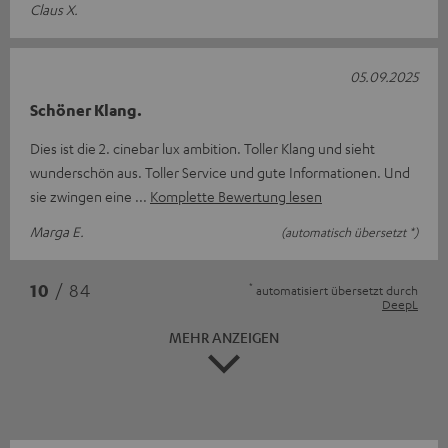
Claus X.
05.09.2025
Schöner Klang.
Dies ist die 2. cinebar lux ambition. Toller Klang und sieht
wunderschön aus. Toller Service und gute Informationen. Und
sie zwingen eine
Komplette Bewertung lesen
Marga E.
(automatisch übersetzt *)
*
10
/ 84
automatisiert übersetzt durch
DeepL
MEHR ANZEIGEN