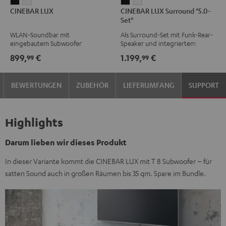
CINEBAR
CINEBAR
CINEBAR
CINEBAR
CINEBAR LUX
CINEBAR LUX Surround "5.0-
LUX
LUX
LUX
LUX
Set"
Schwarz
Weiß
Surround
Surround
WLAN-Soundbar mit
Als Surround-Set mit Funk-Rear-
"5.0-
"5.0-
eingebautem Subwoofer
Speaker und integriertem
Set"
Set"
Subwoofer
899,
€
1.199,
€
99
99
Schwarz
Weiß
BEWERTUNGEN
ZUBEHÖR
LIEFERUMFANG
SUPPORT
Highlights
Darum lieben wir dieses Produkt
In dieser Variante kommt die CINEBAR LUX mit T 8 Subwoofer – für
satten Sound auch in großen Räumen bis 35 qm. Spare im Bundle.