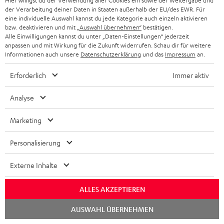
beeindruckendem Sound und
Dolby Atmos und Multi HDR-
unt
Hier willigst du der Verwendung aller Cookies ein sowie der Weitergabe und
wertiger Verarbeitung
Unterstützung inklusive
wie
der Verarbeitung deiner Daten in Staaten außerhalb der EU/des EWR. Für
319,
€
179,
€
16
‐
‐
Deal
HDR10+ für eine überragende
eine individuelle Auswahl kannst du jede Kategorie auch einzeln aktivieren
Bildqualität mit lebensechten
bzw. deaktivieren und mit
„Auswahl übernehmen“
bestätigen.
379,
‐
€
Letzter niedrigster Preis
Kontrasten und Farben
Alle Einwilligungen kannst du unter „Daten-Einstellungen“ jederzeit
‐
379,
€
UVP
anpassen und mit Wirkung für die Zukunft widerrufen. Schau dir für weitere
Informationen auch unsere
Datenschutzerklärung
und das
Impressum
an.
Erforderlich
Immer aktiv
Analyse
Lieferumfang
Marketing
CINEBAR LUX Ambition
Personalisierung
1 × CINEBAR LUX Soundbar Single – Schwarz
Externe Inhalte
1 × CINEBAR LUX Fernbedienung RC – Schwarz
1 × Stromkabel – Schwarz
ALLES AKZEPTIEREN
2 × AAA-Batterie
Chat
1 × T 8 Subwoofer – Schwarz
AUSWAHL ÜBERNEHMEN
starten