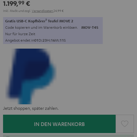
1.199,
€
99
Weiß
Inkl. MwSt
und zzgl.
Versandkosten
24,99 €
1
Gratis USB-C Kopfhörer
Teufel MOVE 2
Code kopieren und im Warenkorb einlösen.
MOV-T4S
Nur für kurze Zeit
Angebot endet in
0
1
D
:
2
3
H
:
1
6
M
:
1
0
S
Jetzt shoppen, später zahlen.
IN DEN WARENKORB