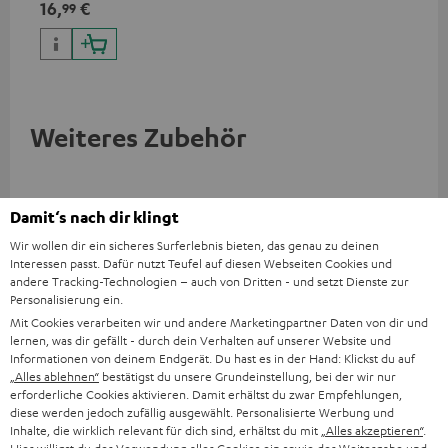
16,
€
99
Weiteres Zubehör
Damit‘s nach dir klingt
Wir wollen dir ein sicheres Surferlebnis bieten, das genau zu deinen
Interessen passt. Dafür nutzt Teufel auf diesen Webseiten Cookies und
andere Tracking-Technologien – auch von Dritten - und setzt Dienste zur
Personalisierung ein.
Mit Cookies verarbeiten wir und andere Marketingpartner Daten von dir und
lernen, was dir gefällt - durch dein Verhalten auf unserer Website und
Informationen von deinem Endgerät. Du hast es in der Hand: Klickst du auf
„Alles ablehnen“
bestätigst du unsere Grundeinstellung, bei der wir nur
YAMAHA CD-S303
Panasonic Blu-ray Player
Hi
erforderliche Cookies aktivieren. Damit erhältst du zwar Empfehlungen,
DP-UB154
mit
diese werden jedoch zufällig ausgewählt. Personalisierte Werbung und
Inhalte, die wirklich relevant für dich sind, erhältst du mit
„Alles akzeptieren“
.
Hochwertiger CD-Player mit
Ultra HD 4K Blu-ray Player mit
Hig