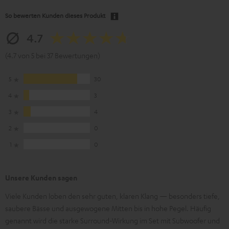
So bewerten Kunden dieses Produkt
4.7
(4.7 von 5 bei 37 Bewertungen)
5
30
4
3
3
4
2
0
1
0
Unsere Kunden sagen
Viele Kunden loben den sehr guten, klaren Klang — besonders tiefe,
saubere Bässe und ausgewogene Mitten bis in hohe Pegel. Häufig
genannt wird die starke Surround‑Wirkung im Set mit Subwoofer und