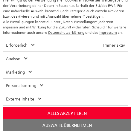
Hier willigst du der Verwendung aller Cookies ein sowie der Weitergabe und
DEUTSCHLAND
n
der Verarbeitung deiner Daten in Staaten außerhalb der EU/des EWR. Für
HIFI-LAUTSPRECHER
eine individuelle Auswahl kannst du jede Kategorie auch einzeln aktivieren
PRESSE & MARKETING
g
bzw. deaktivieren und mit
„Auswahl übernehmen“
bestätigen.
ÖSTERREICH
SMART HOME
Alle Einwilligungen kannst du unter „Daten-Einstellungen“ jederzeit
GESCHÄFTSKUNDEN
anpassen und mit Wirkung für die Zukunft widerrufen. Schau dir für weitere
Informationen auch unsere
Datenschutzerklärung
und das
Impressum
an.
SCHWEIZ
BLUETOOTH-LAUTSPRECHER
PARTNERPROGRAMM
Erforderlich
Immer aktiv
KOPFHÖRER
NIEDERLANDE
BLOG
Analyse
BLUETOOTH-KOPFHÖRER
NEWSLETTER
BELGIEN
Marketing
STEREOANLAGEN
STORES
FRANKREICH
Personalisierung
LAUTSPRECHER
DEINE VORTEILE BEI TEUFEL
Externe Inhalte
POLEN
ULTIMA-SERIE
TEUFEL STORY
ALLES AKZEPTIEREN
IN-EAR-KOPFHÖRER
SPANIEN
UNSER MANAGEMENT
Chat
AUSWAHL ÜBERNEHMEN
FANSHOP
starten
NACHHALTIGKEIT
ITALIEN