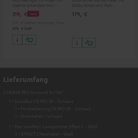
beeindruckendem Sound und
Dolby Atmos und Multi HDR-
Ver
wertiger Verarbeitung
Unterstützung inklusive
Ci
319,
€
179,
€
24
‐
‐
Deal
HDR10+ für eine überragende
Bildqualität mit lebensechten
379,
‐
€
Letzter niedrigster Preis
Kontrasten und Farben
‐
379,
€
UVP
Lieferumfang
CINEBAR PRO Surround "4.1-Set"
1 × Soundbar CB PRO SB – Schwarz
1 × Fernbedienung CB PRO SB – Schwarz
1 × Stromkabel – Schwarz
1 × Paar Satelliten-Lautsprecher Effekt 2 – Weiß
2 × EFFEKT 2 Netzkabel – Weiß