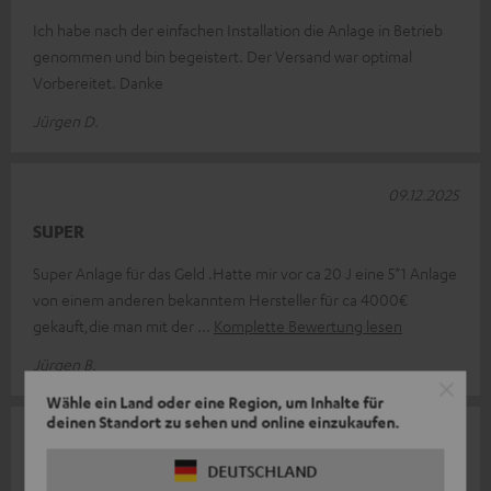
Ich habe nach der einfachen Installation die Anlage in Betrieb
genommen und bin begeistert. Der Versand war optimal
Vorbereitet. Danke
Jürgen D.
09.12.2025
SUPER
Super Anlage für das Geld .Hatte mir vor ca 20 J eine 5*1 Anlage
von einem anderen bekanntem Hersteller für ca 4000€
gekauft,die man mit der
Komplette Bewertung lesen
Jürgen B.
Wähle ein Land oder eine Region, um Inhalte für
deinen Standort zu sehen und online einzukaufen.
18.11.2025
DEUTSCHLAND
Das Ding macht einfach Spaß!