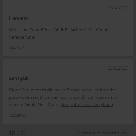
01.04.2025
Hammer
Wahnsinns Sound! Tolle Obtik Einfacher Aufbau! Super
Verarbeitung!
Martin K.
27.03.2025
Sehr gut
Dieses Set übertrifft alle meine Erwartungen. Ich bin sehr
positiv überrascht von dem Sound sowohl von Kino als auch
von der Musik. Mein Dan
Komplette Bewertung lesen
Robert P.
*
10
/ 37
automatisiert übersetzt durch