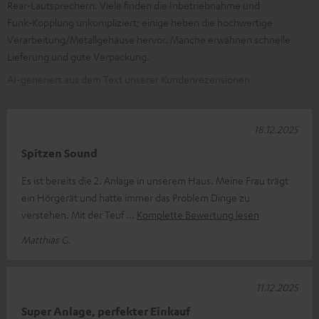
Rear‑Lautsprechern. Viele finden die Inbetriebnahme und
Funk‑Kopplung unkompliziert; einige heben die hochwertige
Verarbeitung/Metallgehäuse hervor. Manche erwähnen schnelle
Lieferung und gute Verpackung.
AI-generiert aus dem Text unserer Kundenrezensionen
18.12.2025
Spitzen Sound
Es ist bereits die 2. Anlage in unserem Haus. Meine Frau trägt
ein Hörgerät und hatte immer das Problem Dinge zu
verstehen. Mit der Teuf
Komplette Bewertung lesen
Matthias G.
11.12.2025
Super Anlage, perfekter Einkauf