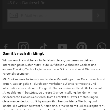
45 € als Dankeschön.
w
s
JETZT
EMAIL
l
ANME
WIDGET
e
t
t
e
Damit‘s nach dir klingt
r
Wir wollen dir ein sicheres Surferlebnis bieten, das genau zu deinen
a
Interessen passt. Dafür nutzt Teufel auf diesen Webseiten Cookies und
andere Tracking-Technologien – auch von Dritten - und setzt Dienste zur
n
Kategorien
Personalisierung ein.
m
Mit Cookies verarbeiten wir und andere Marketingpartner Daten von dir und
lernen, was dir gefällt - durch dein Verhalten auf unserer Website und
HEIMKINO
e
Unternehmen
Informationen von deinem Endgerät. Du hast es in der Hand: Klickst du auf
l
„Alles ablehnen“
bestätigst du unsere Grundeinstellung, bei der wir nur
HEIMKINO-KOMPLETTANLAGEN
erforderliche Cookies aktivieren. Damit erhältst du zwar Empfehlungen,
SUPPORT
d
Teufel Onlineshops
diese werden jedoch zufällig ausgewählt. Personalisierte Werbung und
Inhalte, die wirklich relevant für dich sind, erhältst du mit
„Alles akzeptieren“
.
SOUNDBAR
u
KARRIERE