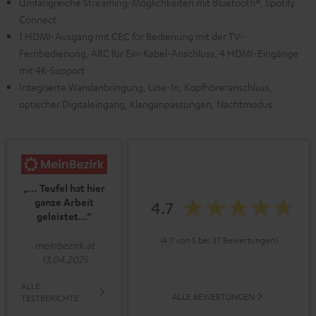
Umfangreiche Streaming-Möglichkeiten mit Bluetooth®, Spotify
Connect
1 HDMI-Ausgang mit CEC für Bedienung mit der TV-
Fernbedienung, ARC für Ein-Kabel-Anschluss, 4 HDMI-Eingänge
mit 4K-Support
Integrierte Wandanbringung, Line-In, Kopfhöreranschluss,
optischer Digitaleingang, Klanganpassungen, Nachtmodus
„… Teufel hat hier
ganze Arbeit
4.7
geleistet…“
(4.7 von 5 bei 37 Bewertungen)
meinbezirk.at
13.04.2025
ALLE
ALLE BEWERTUNGEN
TESTBERICHTE