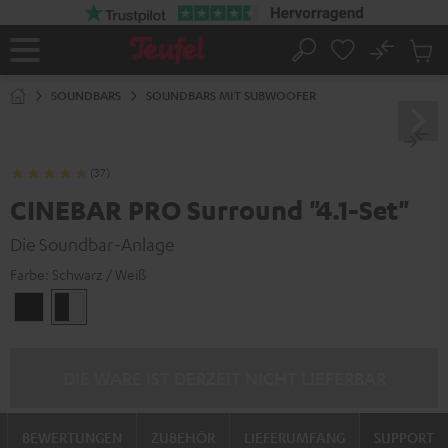
ZUM
NHALT
RINGEN
No
Abs
Startseite
Suche
Artike
im
SOUNDBARS
SOUNDBARS MIT SUBWOOFER
Waren
(37)
CINEBAR PRO Surround "4.1-Set"
Die Soundbar-Anlage
Farbe:
Schwarz / Weiß
Schwarz
Schwarz
/
Weiß
DIE WARE IST DERZEIT NICHT LIEFERBAR
BEWERTUNGEN
ZUBEHÖR
LIEFERUMFANG
SUPPORT