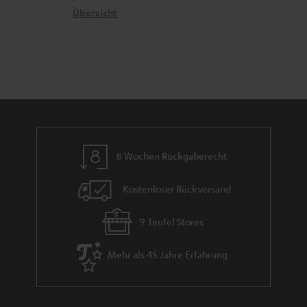
n
t
k
Übersicht
n
e
n
t
n
a
i
h
e
m
e
8 Wochen Rückgaberecht
Kostenloser Rückversand
9 Teufel Stores
Mehr als 45 Jahre Erfahrung