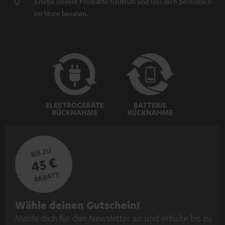
Erlebe unsere Produkte hautnah und lass dich persönlich
im Store beraten.
BIS ZU
45 €
RABATT
N
Wähle deinen Gutschein!
Melde dich für den Newsletter an und erhalte bis zu
e