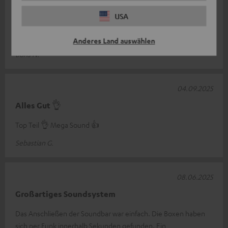
Ich wollte mir zu Hause ohne übermäßigen Aufwand ein
USA
Heimkino einrichten und habe mich für dieses Set entschieden
und es noch keine Sekunde
Komplette Bewertung lesen
Anderes Land auswählen
Boris N.
04.09.2025
Alles Gut 👌
Top Teil 👌 Mega Sound 👍
Sebastian G.
08.06.2025
Großartiges Soundsystem
Das Anschließen der Soundbar war einfach. Die Boxen haben
sich per Funk innerhalb Sekunden gefunden. Ein