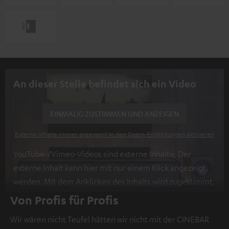
An dieser Stelle befindet sich ein Video
EINMALIG ZUSTIMMEN UND ANZEIGEN
Externe Inhalte immer anzeigen? In den Daten‑Einstellungen aktivieren
YouTube-/Vimeo-Videos sind externe Inhalte. Der
externe Inhalt kann hier mit nur einem Klick angezeigt
werden. Mit dem Anklicken des Inhalts wird zugestimmt,
dass externe Inhalte angezeigt werden. Dabei können
Von Profis für Profis
personenbezogene Daten an Drittplattformen
Wir wären nicht Teufel hätten wir nicht mit der CINEBAR
übermittelt werden.
Weitere Informationen sind in der