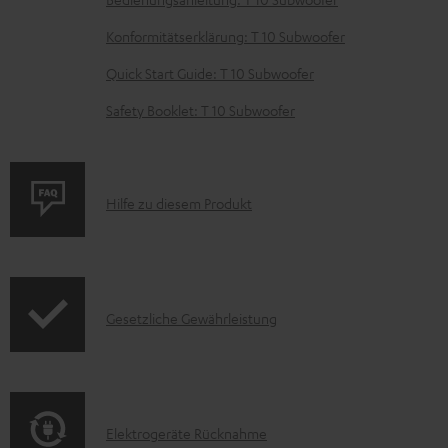
z
Konformitätserklärung: T 10 Subwoofer
u
m
Quick Start Guide: T 10 Subwoofer
H
Safety Booklet: T 10 Subwoofer
e
r
u
P
Hilfe zu diesem Produkt
n
r
t
o
e
d
r
I
Gesetzliche Gewährleistung
u
l
n
k
a
f
t
d
o
F
e
E
Elektrogeräte Rücknahme
r
A