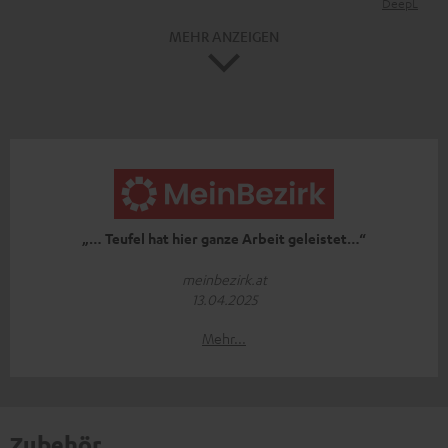
DeepL
MEHR ANZEIGEN
„… Teufel hat hier ganze Arbeit geleistet…“
meinbezirk.at
13.04.2025
Mehr...
Zubehör