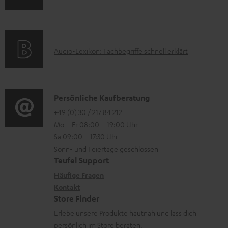
n
l
m
Q
e
a
s
k
t
A
Audio-Lexikon: Fachbegriffe schnell erklärt
t
i
u
r
o
d
o
n
i
K
Persönliche Kaufberatung
g
e
o
o
+49 (0) 30 / 217 84 212
e
n
Mo – Fr 08:00 – 19:00 Uhr
-
n
r
z
Sa 09:00 – 17:30 Uhr
L
t
ä
u
Sonn- und Feiertage geschlossen
e
a
t
Teufel Support
r
x
k
e
Häufige Fragen
G
i
Kontakt
t
R
a
Store Finder
k
d
ü
r
Erlebe unsere Produkte hautnah und lass dich
o
a
c
a
persönlich im Store beraten.