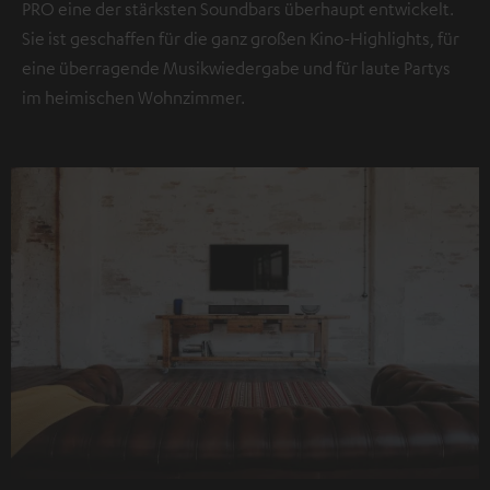
PRO eine der stärksten Soundbars überhaupt entwickelt.
Datenschutzerklärung unter I zu finden
.
Sie ist geschaffen für die ganz großen Kino-Highlights, für
eine überragende Musikwiedergabe und für laute Partys
im heimischen Wohnzimmer.