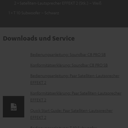
2 × Satelliten-Lautsprecher EFFEKT 2 (Stk.) – Weiß
1 × T 10 Subwoofer – Schwarz
Downloads und Service
D
Bedienungsanleitung: Soundbar CB PRO SB
o
Konformitätserklärung: Soundbar CB PRO SB
k
Bedienungsanleitung: Paar Satelliten-Lautsprecher
u
EFFEKT 2
m
Konformitätserklärung: Paar Satelliten-Lautsprecher
e
EFFEKT 2
n
Quick Start Guide: Paar Satelliten-Lautsprecher
t
EFFEKT 2
e
Bedienungsanleitung: T 10 Subwoofer