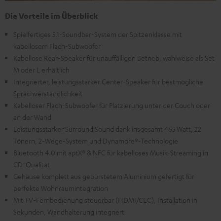
Die Vorteile im Überblick
Spielfertiges 5.1-Soundbar-System der Spitzenklasse mit
kabellosem Flach-Subwoofer
Kabellose Rear-Speaker für unauffälligen Betrieb, wahlweise als Set
M oder L erhältlich
Integrierter, leistungsstarker Center-Speaker für bestmögliche
Sprachverständlichkeit
Kabelloser Flach-Subwoofer für Platzierung unter der Couch oder
an der Wand
Leistungsstarker Surround Sound dank insgesamt 465 Watt, 22
Tönern, 2-Wege-System und Dynamore®-Technologie
Bluetooth 4.0 mit aptX® & NFC für kabelloses Musik-Streaming in
CD-Qualität
Gehäuse komplett aus gebürstetem Aluminium gefertigt für
perfekte Wohnraumintegration
Mit TV-Fernbedienung steuerbar (HDMI/CEC), Installation in
Sekunden, Wandhalterung integriert