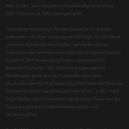
Platz finden. Sein robustes und aufwendig verstrebtes
MDF-Gehäuse ist dafür ideal geeignet.
Trotz seiner kompakten flachen Bauweise strotzt der
Subwoofer mit einer Leistung von 250 Watt. Für die Bässe
zeichnen sich gleich drei Treiber, welche bereits im
Subwoofer des beliebten und mehrfach ausgezeichneten
System 4 THX Verwendung finden, verantwortlich.
Basierend auf einer THX-üblichen ausgewogenen
Wiedergabe generiert der Subwoofer sehr tiefe,
druckvolle aber nicht schwammig übertriebende Bässe bis
hinunter zu einer Grenzfrequenz von 35 Hz (- 3 dB). Hohe
Pegel bleiben durch besonders langhubige Töner und der
üppig ausgelegten Endstufenleistung klar und
verzerrungsfrei.