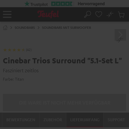
ZUM
NHALT
RINGEN
No
Abs
Startseite
Suche
Artike
im
SOUNDBARS
SOUNDBARS MIT SUBWOOFER
Waren
(42)
Cinebar Trios Surround "5.1-Set L"
Fasziniert zeitlos
Farbe:
Titan
DIE WARE IST NICHT MEHR VERFÜGBAR
BEWERTUNGEN
ZUBEHÖR
LIEFERUMFANG
SUPPORT