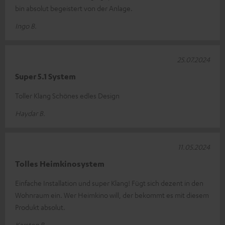
bin absolut begeistert von der Anlage.
Ingo B.
25.07.2024
Super 5.1 System
Toller Klang Schönes edles Design
Haydar B.
11.05.2024
Tolles Heimkinosystem
Einfache Installation und super Klang! Fügt sich dezent in den
Wohnraum ein. Wer Heimkino will, der bekommt es mit diesem
Produkt absolut.
Karsten B.