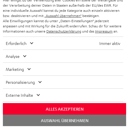
Hier willigst du der Verwendung aller Cookies ein sowie der Weitergabe und
der Verarbeitung deiner Daten in Staaten außerhalb der EU/des EWR. Für
"Toll!"
eine individuelle Auswahl kannst du jede Kategorie auch einzeln aktivieren
bzw. deaktivieren und mit
„Auswahl übernehmen“
bestätigen.
video Magazin
Alle Einwilligungen kannst du unter „Daten-Einstellungen“ jederzeit
02/2017
anpassen und mit Wirkung für die Zukunft widerrufen. Schau dir für weitere
Informationen auch unsere
Datenschutzerklärung
und das
Impressum
an.
Mehr...
Erforderlich
Immer aktiv
Analyse
Marketing
"...zündet Teufel auch hier wieder eine „akustische Bombe“
Personalisierung
der Extraklasse"
Externe Inhalte
Area DVD
14.12.2016
ALLES AKZEPTIEREN
Mehr...
Chat
AUSWAHL ÜBERNEHMEN
starten