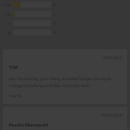
4
8
3
2
2
0
1
0
19.10.2024
TOP
sehr hochwertig, guter Klang, es bedarf einiger Übung die
richtige Einstellung zu finden. Ich suche noch
Uwe N.
09.09.2024
Positiv überrascht