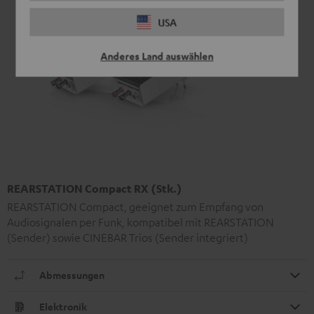
USA
Anderes Land auswählen
REARSTATION Compact RX (Stk.)
REARSTATION Compact, geeignet zum Empfang von
Audiosignalen per Funk, kompatibel mit REARSTATION
(Sender) sowie CINEBAR Trios (Sender integriert)
Abmessungen
Elektronik