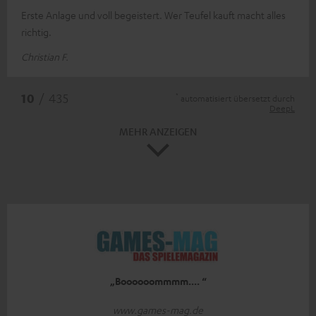
Erste Anlage und voll begeistert. Wer Teufel kauft macht alles
richtig.
Christian F.
*
10
/ 435
automatisiert übersetzt durch
DeepL
MEHR ANZEIGEN
„Boooooommmm.... “
www.games-mag.de