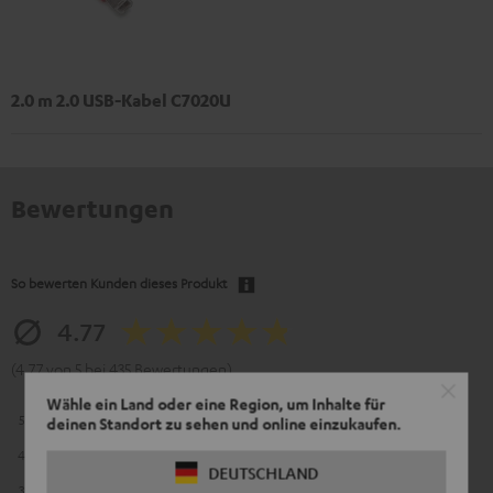
2.0 m 2.0 USB-Kabel C7020U
Bewertungen
So bewerten Kunden dieses Produkt
4.77
(4.77 von 5 bei 435 Bewertungen)
Wähle ein Land oder eine Region, um Inhalte für
5
341
deinen Standort zu sehen und online einzukaufen.
4
88
DEUTSCHLAND
3
5