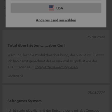
2
1
USA
1
0
Anderes Land auswählen
06.08.2024
Total übertrieben......aber Geil
Warnung: lest die Produktbeschreibung, der Sub ist RIESIG!!!!!!!
Ich hab damit gerechnet das er maximal so groß ist wie der
T10......aber es
Komplette Bewertung lesen
Jochen M.
05.03.2024
Sehr gutes System
Ich bin sehr glücklich mit der Entscheidung mir das Concept