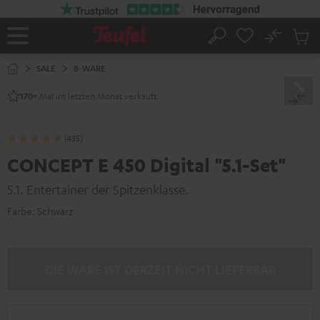
ZUM
NHALT
RINGEN
No
Abs
Startseite
Suche
Artike
im
SALE
B-WARE
Waren
Mal im letzten Monat verkauft.
170+
(435)
CONCEPT E 450 Digital "5.1-Set"
5.1. Entertainer der Spitzenklasse.
Farbe:
Schwarz
DIE WARE IST DERZEIT NICHT LIEFERBAR