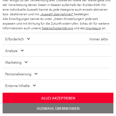
Hier willigst du der Verwendung aller Cookies ein sowie der Weitergabe und
05/2015
der Verarbeitung deiner Daten in Staaten außerhalb der EU/des EWR. Für
eine individuelle Auswahl kannst du jede Kategorie auch einzeln aktivieren
Mehr...
bzw. deaktivieren und mit
„Auswahl übernehmen“
bestätigen.
Alle Einwilligungen kannst du unter „Daten-Einstellungen“ jederzeit
anpassen und mit Wirkung für die Zukunft widerrufen. Schau dir für weitere
Informationen auch unsere
Datenschutzerklärung
und das
Impressum
an.
Erforderlich
Immer aktiv
Analyse
„Top-Sound nicht nur für Zocker“
Marketing
www.gameswelt.de
03.05.2015
Personalisierung
Mehr...
Externe Inhalte
ALLES AKZEPTIEREN
Chat
AUSWAHL ÜBERNEHMEN
starten