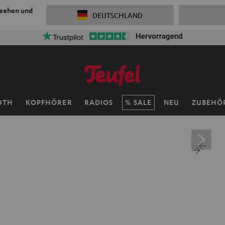
 sehen und
DEUTSCHLAND
ersandkosten sparen mit
VKF-72F
06
D
:
11
H
:
37
M
:
53
S
OTH
KOPFHÖRER
RADIOS
SALE
NEU
ZUBEHÖ