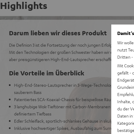
Highlights
Darum lieben wir dieses Produkt
Damit‘s
Wir wolle
Die Definion 3 ist die Fortsetzung der noch jungen Erfolgsgeschich
nutzt Te
Mit den Technologien der großen Schwester haben wir einen in jed
Dritten -
aber preisgünstigeren High-End-Lautsprecher erschaffen. Für alle, di
Mit Cook
Die Vorteile im Überblick
gefällt 
Endgerät.
High-End-Stereo-Lautsprecher in 3-Wege-Technologie mit präzi
Grundeins
sauberem Bass
Empfehlu
Patentiertes SCA-Koaxial-Chassis für beispiellose Räumlichkeit & 
Inhalte, 
3 langhubige Wok-Tieftöner mit Carbon-Membranen für hohe Im
du der V
definiertem Tiefbass
Daten in
Edler Schleiflack, sportlich-schlankes Gehäuse in skulpturaler For
Kategori
Inklusive hochwertiger Spikes, Ausbaufähig zum Surround-Set
bestätig