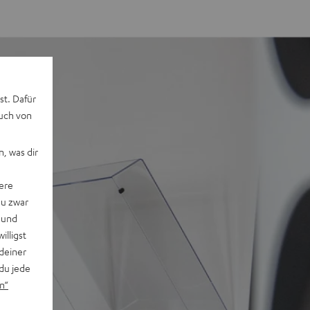
st. Dafür
auch von
, was dir
ere
du zwar
 und
willigst
deiner
du jede
n“