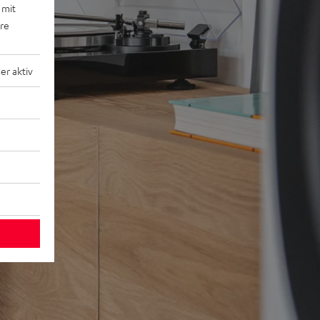
 mit
ere
r aktiv