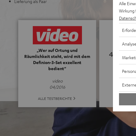
Lieferung als Paar
Alle Ein
Wirkung 
Datensch
Erforde
Analys
„Wer auf Ortung und
4.88
Räumlichkeit steht, wird mit dem
Market
Definion-3-Set exzellent
bedient“
(4.88 von 5 b
Persona
video
Externe
04/2016
ALLE BE
ALLE TESTBERICHTE