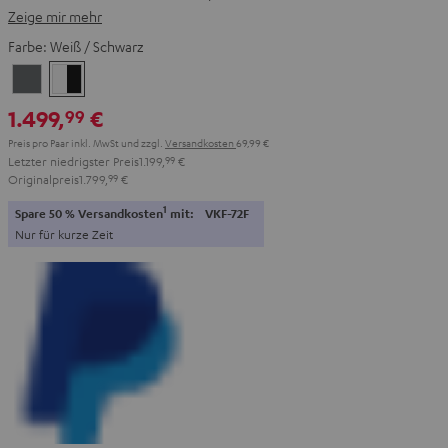
Zeige mir mehr
Farbe:
Weiß / Schwarz
Anthrazit
Weiß
/
1.499,
€
99
Schwarz
Preis pro Paar inkl. MwSt
und zzgl.
Versandkosten
69,99 €
Letzter niedrigster Preis
1.199,
99
€
Originalpreis
1.799,
99
€
1
Spare 50 % Versandkosten
mit:
VKF-72F
Nur für kurze Zeit