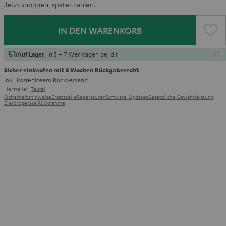
Jetzt shoppen, später zahlen.
IN DEN WARENKORB
, in 5 – 7 Werktagen bei dir
Auf Lager
Sicher einkaufen mit 8 Wochen Rückgaberecht
inkl. kostenlosem
Rückversand
Hersteller:
Teufel
Sicherheitshinweise
Ersatzteile
Reparaturen
Software-Updates
Gesetzliche Gewährleistung
Elektrogeräte Rücknahme