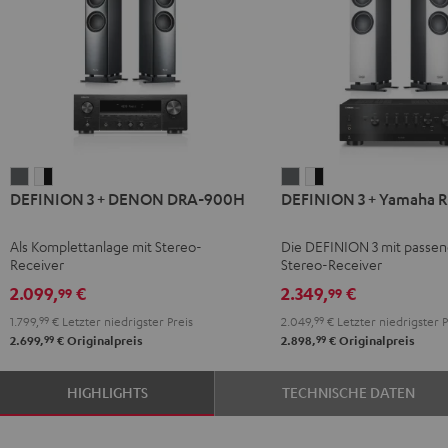
DEFINION
DEFINION
DEFINION
DEFINION
DEFINION 3 + DENON DRA-900H
DEFINION 3 + Yamaha 
3
3
3
3
+
+
+
+
Als Komplettanlage mit Stereo-
Die DEFINION 3 mit passe
DENON
DENON
Yamaha
Yamaha
Receiver
Stereo-Receiver
DRA-
DRA-
R-
R-
2.099,
€
2.349,
€
99
99
900H
900H
N800A
N800A
1.799,
99
€
Letzter niedrigster Preis
2.049,
99
€
Letzter niedrigster P
Anthrazit
Weiß
Anthrazit
Weiß
99
99
2.699,
€
Originalpreis
2.898,
€
Originalpreis
/
/
Schwarz
Schwarz
HIGHLIGHTS
TECHNISCHE DATEN