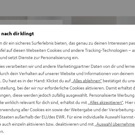
Schwarz
 nach dir klingt
n dir ein sicheres Surferlebnis bieten, das genau zu deinen Interessen pas
te unserer High-End-Serie.
ufel auf diesen Webseiten Cookies und andere Tracking-Technologien – 
er Hinsicht überragenden
 und setzt Dienste zur Personalisierung ein.
e Musik so lieben wie wir.
ies verarbeiten wir und andere Marketingpartner Daten von dir und lernen
- durch dein Verhalten auf unserer Website und Informationen von deinem
 Du hast es in der Hand: Klickst du auf
„Alles ablehnen“
bestätigst du uns
ser Wiedergabe und
tellung, bei der wir nur erforderliche Cookies aktivieren. Damit erhältst 
ngen, diese werden jedoch zufällig ausgewählt. Personalisierte Werbung
Abstrahlverhalten
die wirklich relevant für dich sind, erhältst du mit
„Alles akzeptieren“
. Hier 
pulstreue, Dynamik und
erwendung aller Cookies ein sowie der Weitergabe und der Verarbeitung 
 Staaten außerhalb der EU/des EWR. Für eine individuelle Auswahl kannst 
m
e auch einzeln aktivieren bzw. deaktivieren und mit
„Auswahl übernehme
en.