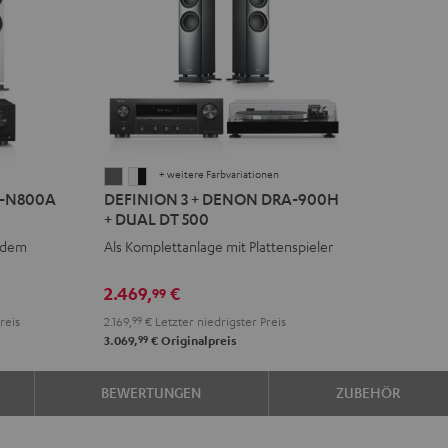
+ weitere Farbvariationen
DEFINION
DEFINION
R-N800A
DEFINION 3 + DENON DRA-900H
3
3
+ DUAL DT 500
+
+
ndem
Als Komplettanlage mit Plattenspieler
DENON
DENON
DRA-
DRA-
2.469,
€
99
900H
900H
reis
2.169,
99
€
Letzter niedrigster Preis
+
+
99
3.069,
€
Originalpreis
DUAL
DUAL
DT
DT
BEWERTUNGEN
ZUBEHÖR
500
500
Anthrazit
Weiß
/