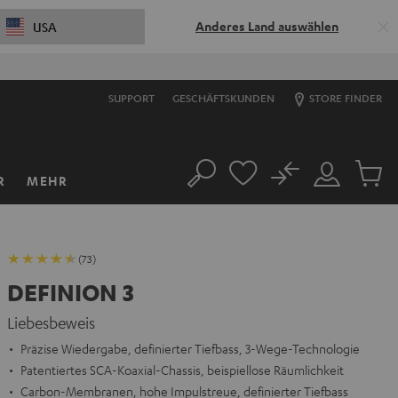
Anderes Land auswählen
USA
SUPPORT
GESCHÄFTSKUNDEN
STORE FINDER
No
R
MEHR
Suche
Mein
Artikel
Konto
im
Warenk
(73)
DEFINION 3
Liebesbeweis
Präzise Wiedergabe, definierter Tiefbass, 3-Wege-Technologie
Patentiertes SCA-Koaxial-Chassis, beispiellose Räumlichkeit
Carbon-Membranen, hohe Impulstreue, definierter Tiefbass