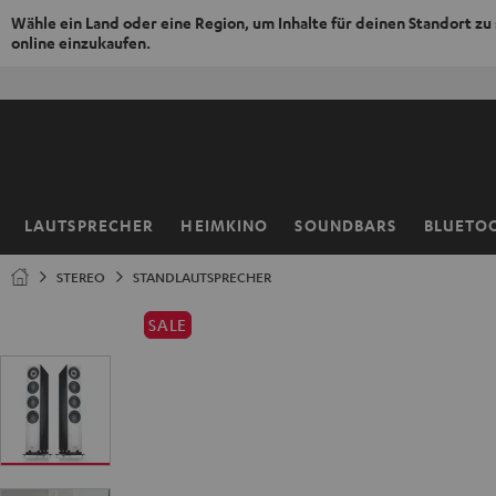
Wähle ein Land oder eine Region, um Inhalte für deinen Standort zu
online einzukaufen.
ZUM
50% V
NHALT
RINGEN
LAUTSPRECHER
HEIMKINO
SOUNDBARS
BLUETO
Startseite
STEREO
STANDLAUTSPRECHER
SALE